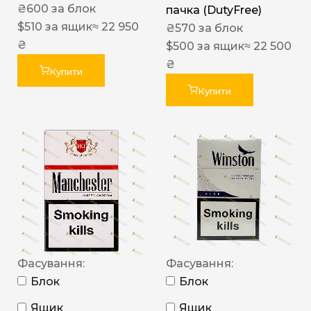
₴
600
за блок
пачка (DutyFree)
$
510
за ящик
≈ 22 950
₴
570
за блок
₴
$
500
за ящик
≈ 22 500
₴
Купити
Купити
Фасування:
Фасування:
Блок
Блок
Ящик
Ящик