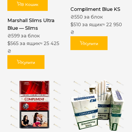
В Кошик
Compliment Blue KS
₴
550
за блок
Marshall Slims Ultra
$
510
за ящик
≈ 22 950
Blue — Slims
₴
₴
599
за блок
$
565
за ящик
≈ 25 425
Купити
₴
Купити