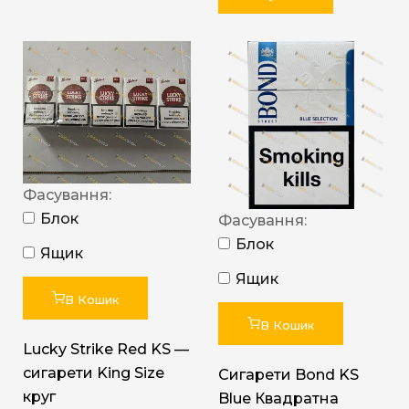
Фасування:
Блок
Фасування:
Блок
Ящик
Ящик
В Кошик
В Кошик
Lucky Strike Red KS —
сигарети King Size
Сигарети Bond KS
круг
Blue Квадратна