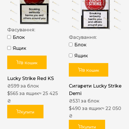
Фасування:
Блок
Фасування:
Блок
Ящик
Ящик
В Кошик
В Кошик
Lucky Strike Red KS
₴
599
за блок
Сигарети Lucky Strike
$
565
за ящик
≈ 25 425
Demi
₴
₴
531
за блок
$
490
за ящик
≈ 22 050
Купити
₴
Купити