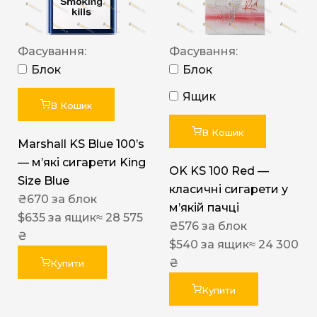
Фасування:
Фасування:
Блок
Блок
Ящик
В Кошик
В Кошик
Marshall KS Blue 100’s
— м’які сигарети King
OK KS 100 Red —
Size Blue
класичні сигарети у
₴
670
за блок
м’якій пачці
$
635
за ящик
≈ 28 575
₴
576
за блок
₴
$
540
за ящик
≈ 24 300
₴
Купити
Купити