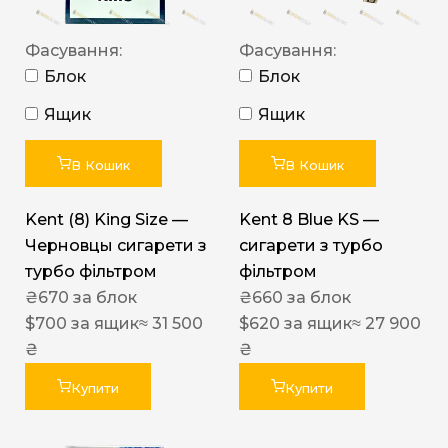
Фасування:
Фасування:
Блок
Блок
Ящик
Ящик
В Кошик
В Кошик
Kent (8) King Size —
Kent 8 Blue KS —
Черновцы сигарети з
сигарети з турбо
турбо фільтром
фільтром
₴
670
за блок
₴
660
за блок
$
700
за ящик
≈ 31 500
$
620
за ящик
≈ 27 900
₴
₴
Купити
Купити