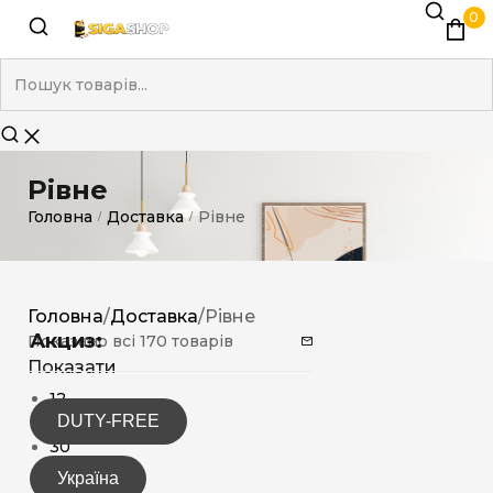
0
Рівне
Головна
Доставка
Рівне
/
/
Головна
/
Доставка
/
Рівне
Акциз:
Показано всі 170 товарів
Показати
12
DUTY-FREE
15
30
Україна