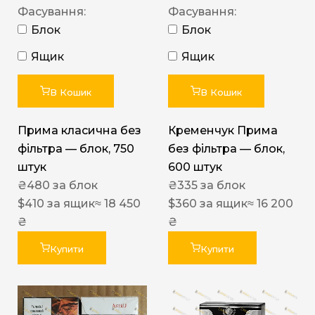
Фасування:
Фасування:
Блок
Блок
Ящик
Ящик
В Кошик
В Кошик
Прима класична без
Кременчук Прима
фільтра — блок, 750
без фільтра — блок,
штук
600 штук
₴
480
за блок
₴
335
за блок
$
410
за ящик
≈ 18 450
$
360
за ящик
≈ 16 200
₴
₴
Купити
Купити