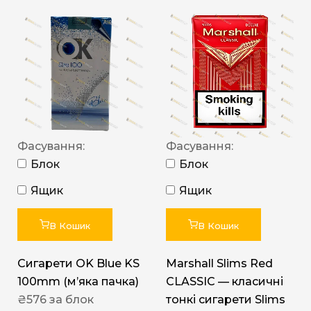
Фасування:
Фасування:
Блок
Блок
Ящик
Ящик
В Кошик
В Кошик
Сигарети OK Blue KS
Marshall Slims Red
100mm (м’яка пачка)
CLASSIC — класичні
₴
576
за блок
тонкі сигарети Slims