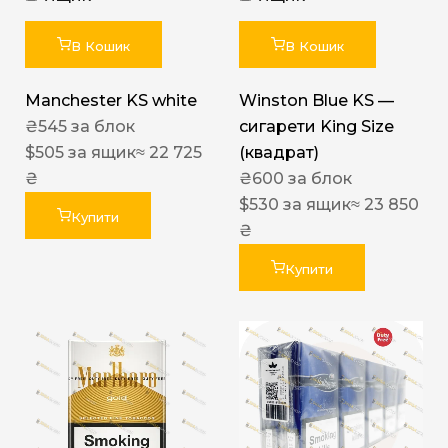
В Кошик
В Кошик
Manchester KS white
Winston Blue KS —
₴
545
за блок
сигарети King Size
$
505
за ящик
≈ 22 725
(квадрат)
₴
₴
600
за блок
$
530
за ящик
≈ 23 850
Купити
₴
Купити