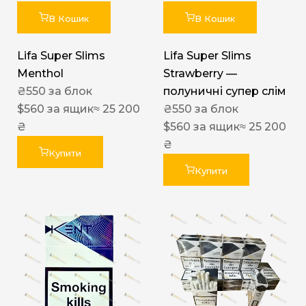
В Кошик
В Кошик
Lifa Super Slims
Lifa Super Slims
Menthol
Strawberry —
₴
550
за блок
полуничні супер слім
$
560
за ящик
≈ 25 200
₴
550
за блок
₴
$
560
за ящик
≈ 25 200
₴
Купити
Купити