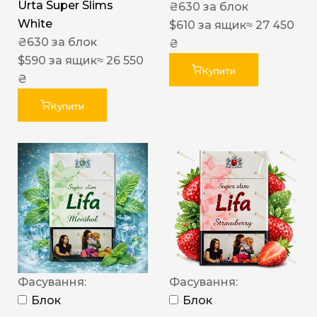
Urta Super Slims
₴
630
за блок
White
$
610
за ящик
≈ 27 450
₴
630
за блок
₴
$
590
за ящик
≈ 26 550
Купити
₴
Купити
Фасування:
Фасування:
Блок
Блок