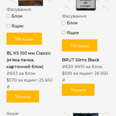
Фасування:
Блок
Фасування:
Блок
Ящик
Ящик
В Кошик
В Кошик
BL KS 100 мм Classic
(м’яка пачка,
BRUT Slims Black
картонний блок)
₴
630
₴
610
за блок
₴
603
за блок
$
590
за ящик
≈ 26 550
$
570
за ящик
≈ 25 650
₴
₴
Купити
Купити
Акція