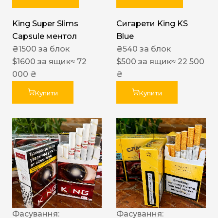
King Super Slims
Сигарети King KS
Capsule ментол
Blue
₴
1500
за блок
₴
540
за блок
$
1600
за ящик
≈ 72
$
500
за ящик
≈ 22 500
000 ₴
₴
Купити
Купити
Фасування:
Фасування: