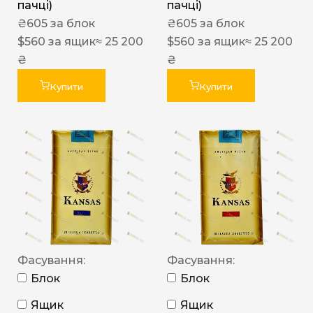
пачці)
пачці)
₴
605
за блок
₴
605
за блок
$
560
за ящик
≈ 25 200
$
560
за ящик
≈ 25 200
₴
₴
Купити
Купити
Фасування:
Фасування:
Блок
Блок
Ящик
Ящик