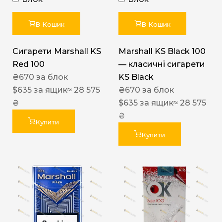
В Кошик
В Кошик
Сигарети Marshall KS
Marshall KS Black 100
Red 100
— класичні сигарети
₴
670
за блок
KS Black
$
635
за ящик
≈ 28 575
₴
670
за блок
₴
$
635
за ящик
≈ 28 575
₴
Купити
Купити