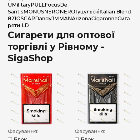
U
Military
PULL
Focus
De
Santis
MONUS
NERO
NERO
Гуцульскі
Italian Blend
821
OSCAR
Dandy
JM
MAN
Arizona
Cigaronne
Сига
рети LD
Сигарети для оптової
торгівлі у Рівному -
SigaShop
Фасування:
Фасування:
Блок
Блок