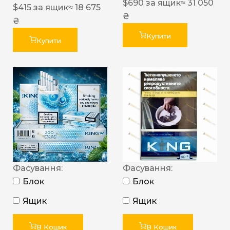
$
690
за ящик
≈ 31 050
$
415
за ящик
≈ 18 675
₴
₴
Купити
Купити
Фасування:
Фасування:
Блок
Блок
Ящик
Ящик
В Кошик
В Кошик