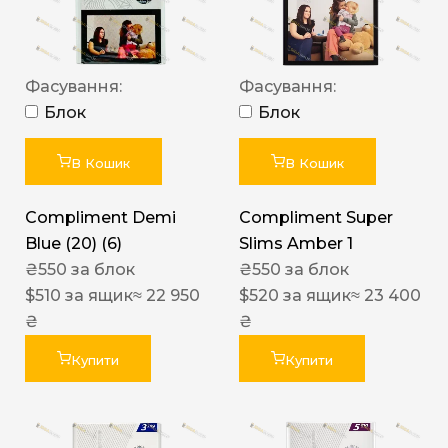
Фасування:
Фасування:
Блок
Блок
В Кошик
В Кошик
Compliment Demi
Compliment Super
Blue (20) (6)
Slims Amber 1
₴
550
за блок
₴
550
за блок
$
510
за ящик
≈ 22 950
$
520
за ящик
≈ 23 400
₴
₴
Купити
Купити