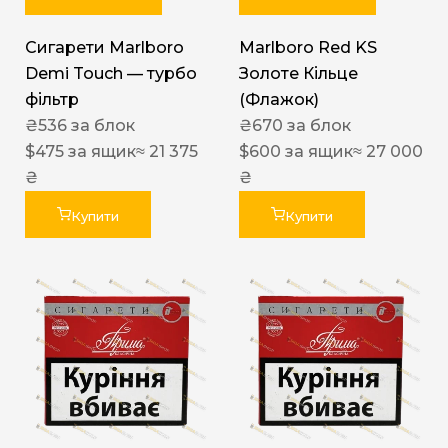
Сигарети Marlboro
Marlboro Red KS
Demi Touch — турбо
Золоте Кільце
фільтр
(Флажок)
₴
536
за блок
₴
670
за блок
$
475
за ящик
≈ 21 375
$
600
за ящик
≈ 27 000
₴
₴
Купити
Купити