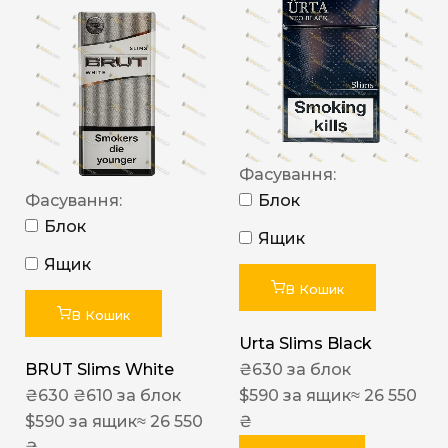
Фасування:
Фасування:
Блок
Блок
Ящик
Ящик
В Кошик
В Кошик
Urta Slims Black
BRUT Slims White
₴
630
за блок
₴
630
₴
610
за блок
$
590
за ящик
≈ 26 550
$
590
за ящик
≈ 26 550
₴
₴