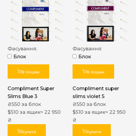
Фасування:
Фасування:
Блок
Блок
В Кошик
В Кошик
Compliment Super
Compliment super
Slims Blue 3
slims violet 5
₴
550
за блок
₴
550
за блок
$
510
за ящик
≈ 22 950
$
510
за ящик
≈ 22 950
₴
₴
Купити
Купити