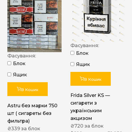
Фасування:
Блок
Фасування:
Блок
Ящик
Ящик
В Кошик
В Кошик
Frida Silver KS —
сигарети з
Astru без марки 750
українським
шт ( сигареты без
акцизом
фильтра)
₴
720
за блок
₴
339
за блок