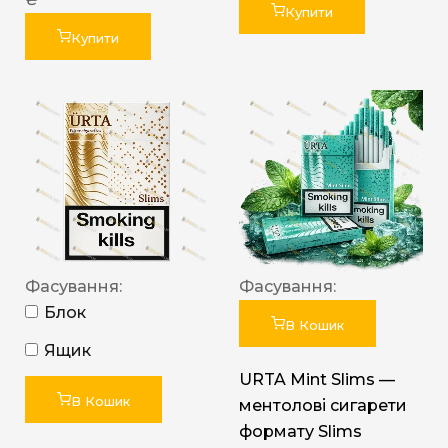
Купити
Купити
Фасування:
Фасування:
Блок
В Кошик
Ящик
URTA Mint Slims —
В Кошик
ментолові сигарети
формату Slims