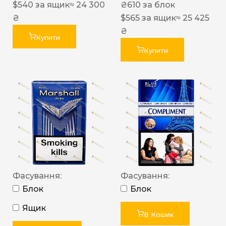
$
540
за ящик
≈ 24 300
₴
610
за блок
₴
$
565
за ящик
≈ 25 425
₴
Купити
Купити
Фасування:
Фасування:
Блок
Блок
Ящик
В Кошик