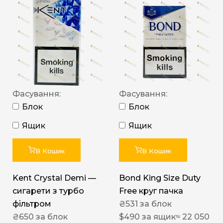
Фасування:
Фасування:
Блок
Блок
Ящик
Ящик
В Кошик
В Кошик
Kent Crystal Demi —
Bond King Size Duty
сигарети з турбо
Free круг пачка
фільтром
₴
531
за блок
₴
650
за блок
$
490
за ящик
≈ 22 050