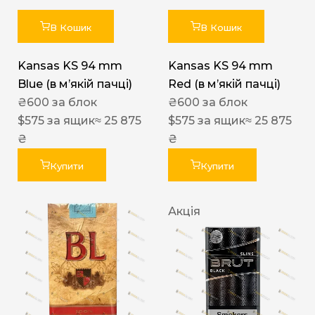
В Кошик
В Кошик
Kansas KS 94 mm
Kansas KS 94 mm
Blue (в мʼякій пачці)
Red (в мʼякій пачці)
₴
600
за блок
₴
600
за блок
$
575
за ящик
≈ 25 875
$
575
за ящик
≈ 25 875
₴
₴
Купити
Купити
Акція