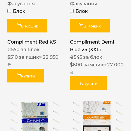
Фасування:
Фасування:
Блок
Блок
В Кошик
В Кошик
Compliment Red KS
Compliment Demi
₴
550
за блок
Blue 25 (XXL)
$
510
за ящик
≈ 22 950
₴
545
за блок
₴
$
600
за ящик
≈ 27 000
₴
Купити
Купити