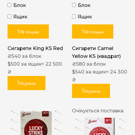
Блок
Блок
Ящик
Ящик
В Кошик
В Кошик
Сигарети King KS Red
Сигарети Camel
₴
540
за блок
Yellow KS (квадрат)
$
500
за ящик
≈ 22 500
₴
580
за блок
₴
$
540
за ящик
≈ 24 300
₴
Купити
Купити
Очікується поставка