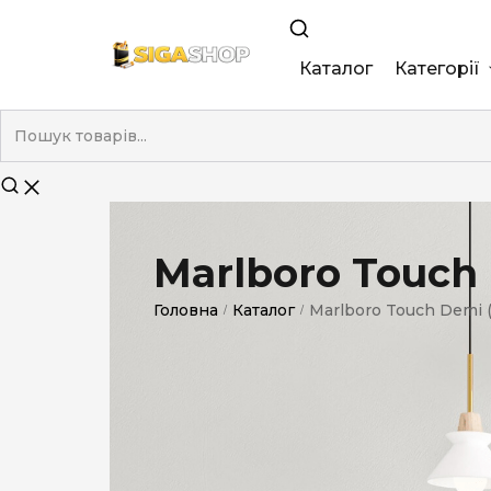
Каталог
Категорії
King Size
Demi
Super Slim
Marlboro Touc
Nano
Головна
Каталог
Marlboro Touch Demi
/
/
Без фільтра
Duty-Free
Електронні
Смакові (кап