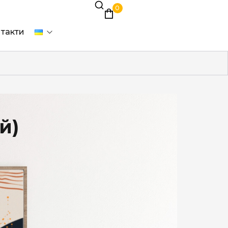
0
такти
й)