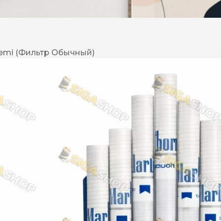
DESERT
Kansas
Demi (Фильтр Обычный)
Palermo
Kent
Прилуки
Winston
BOND
RICHMOND
Parliament
Lucky Strike
Прима