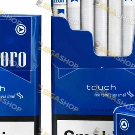
Rothmans
Camel
Monte Carlo
Sobranie
Ritm
BL
L&M
TOBACCO Lux
CHAPMAN
Frida
King
Marvel