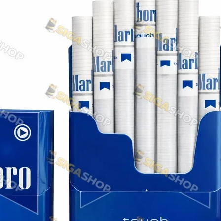
NERO
NERO
Гуцульскі
Italian Blend 821
OSCAR
Dandy
JM
MAN
Arizona
Cigaronne
Сигарети LD