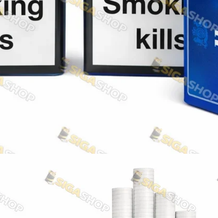
Акциз UA
Капсула (смак)
Manchester
Nistru
Leana
Montecristo
ASTRU
Military
PULL
Focus
De Santis
MONUS