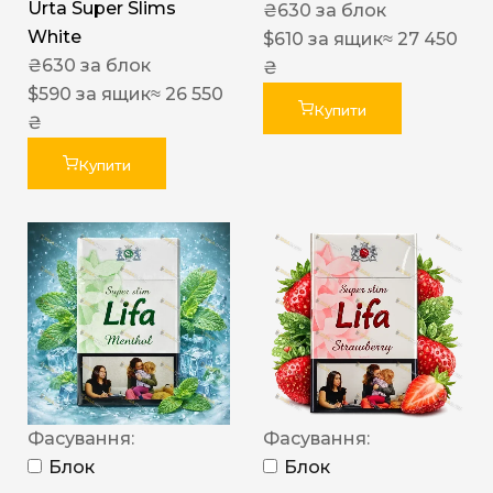
Urta Super Slims
₴
630
за блок
White
$
610
за ящик
≈ 27 450
₴
630
за блок
₴
$
590
за ящик
≈ 26 550
Купити
₴
Купити
Фасування:
Фасування:
Блок
Блок