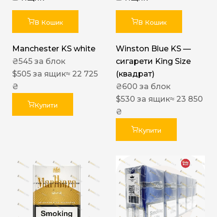
В Кошик
В Кошик
Manchester KS white
Winston Blue KS —
₴
545
за блок
сигарети King Size
$
505
за ящик
≈ 22 725
(квадрат)
₴
₴
600
за блок
$
530
за ящик
≈ 23 850
Купити
₴
Купити