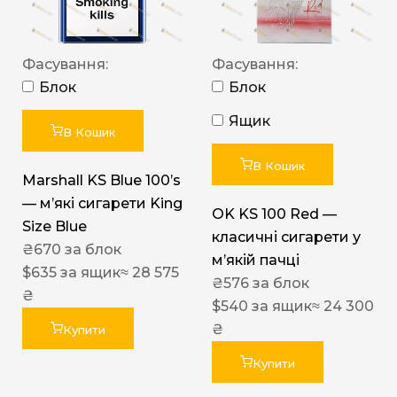
Фасування:
Фасування:
Блок
Блок
Ящик
В Кошик
В Кошик
Marshall KS Blue 100’s
— м’які сигарети King
OK KS 100 Red —
Size Blue
класичні сигарети у
₴
670
за блок
м’якій пачці
$
635
за ящик
≈ 28 575
₴
576
за блок
₴
$
540
за ящик
≈ 24 300
₴
Купити
Купити