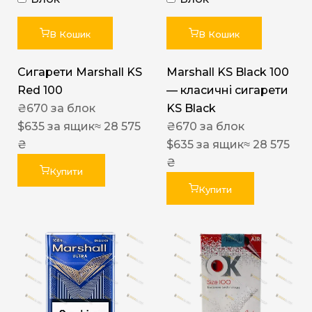
В Кошик
В Кошик
Сигарети Marshall KS
Marshall KS Black 100
Red 100
— класичні сигарети
₴
670
за блок
KS Black
$
635
за ящик
≈ 28 575
₴
670
за блок
₴
$
635
за ящик
≈ 28 575
₴
Купити
Купити