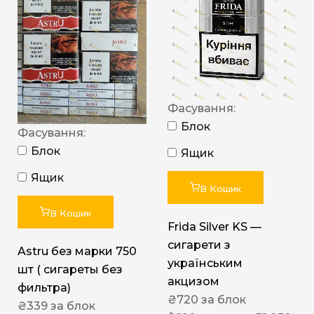
Фасування:
Блок
Фасування:
Блок
Ящик
Ящик
В Кошик
В Кошик
Frida Silver KS —
сигарети з
Astru без марки 750
українським
шт ( сигареты без
акцизом
фильтра)
₴
720
за блок
₴
339
за блок