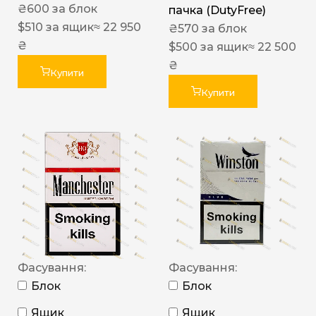
₴
600
за блок
пачка (DutyFree)
$
510
за ящик
≈ 22 950
₴
570
за блок
₴
$
500
за ящик
≈ 22 500
₴
Купити
Купити
Фасування:
Фасування:
Блок
Блок
Ящик
Ящик