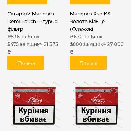
Сигарети Marlboro
Marlboro Red KS
Demi Touch — турбо
Золоте Кільце
фільтр
(Флажок)
₴
536
за блок
₴
670
за блок
$
475
за ящик
≈ 21 375
$
600
за ящик
≈ 27 000
₴
₴
Купити
Купити