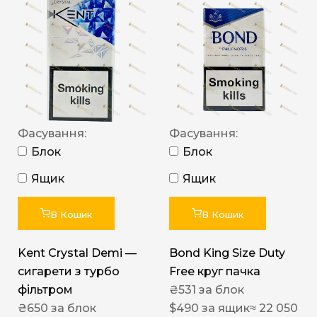
Фасування:
Фасування:
Блок
Блок
Ящик
Ящик
В Кошик
В Кошик
Kent Crystal Demi —
Bond King Size Duty
сигарети з турбо
Free круг пачка
фільтром
₴
531
за блок
₴
650
за блок
$
490
за ящик
≈ 22 050