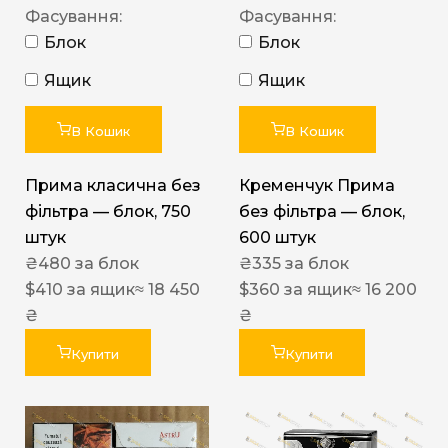
Фасування:
Фасування:
Блок
Блок
Ящик
Ящик
В Кошик
В Кошик
Прима класична без
Кременчук Прима
фільтра — блок, 750
без фільтра — блок,
штук
600 штук
₴
480
за блок
₴
335
за блок
$
410
за ящик
≈ 18 450
$
360
за ящик
≈ 16 200
₴
₴
Купити
Купити