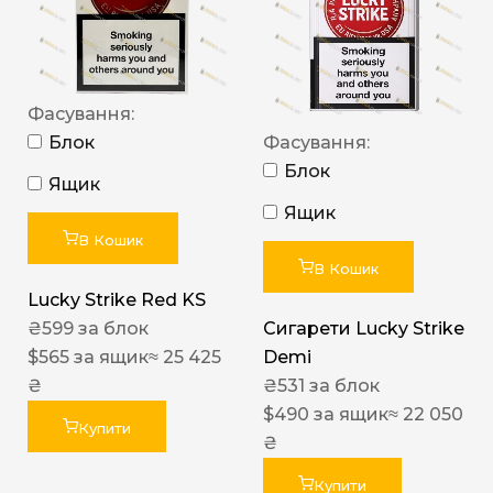
Фасування:
Блок
Фасування:
Блок
Ящик
Ящик
В Кошик
В Кошик
Lucky Strike Red KS
₴
599
за блок
Сигарети Lucky Strike
$
565
за ящик
≈ 25 425
Demi
₴
₴
531
за блок
$
490
за ящик
≈ 22 050
Купити
₴
Купити