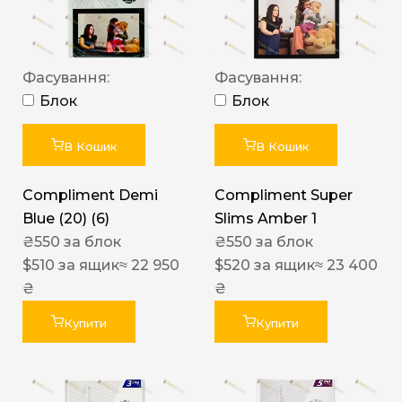
Фасування:
Фасування:
Блок
Блок
В Кошик
В Кошик
Compliment Demi
Compliment Super
Blue (20) (6)
Slims Amber 1
₴
550
за блок
₴
550
за блок
$
510
за ящик
≈ 22 950
$
520
за ящик
≈ 23 400
₴
₴
Купити
Купити