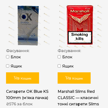
Фасування:
Фасування:
Блок
Блок
Ящик
Ящик
В Кошик
В Кошик
Сигарети OK Blue KS
Marshall Slims Red
100mm (м’яка пачка)
CLASSIC — класичні
₴
576
за блок
тонкі сигарети Slims