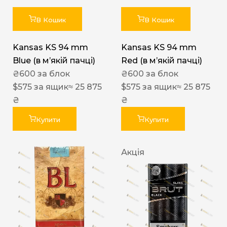
В Кошик
В Кошик
Kansas KS 94 mm
Kansas KS 94 mm
Blue (в мʼякій пачці)
Red (в мʼякій пачці)
₴
600
за блок
₴
600
за блок
$
575
за ящик
≈ 25 875
$
575
за ящик
≈ 25 875
₴
₴
Купити
Купити
Акція