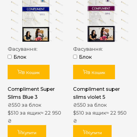
Фасування:
Фасування:
Блок
Блок
В Кошик
В Кошик
Compliment Super
Compliment super
Slims Blue 3
slims violet 5
₴
550
за блок
₴
550
за блок
$
510
за ящик
≈ 22 950
$
510
за ящик
≈ 22 950
₴
₴
Купити
Купити