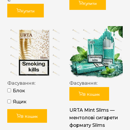
Купити
Купити
Фасування:
Фасування:
Блок
В Кошик
Ящик
URTA Mint Slims —
В Кошик
ментолові сигарети
формату Slims