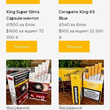
King Super Slims
Сигарети King KS
Capsule ментол
Blue
₴
1500
за блок
₴
540
за блок
$
1600
за ящик
≈ 72
$
500
за ящик
≈ 22 500
000 ₴
₴
Купити
Купити
Фасування:
Фасування: