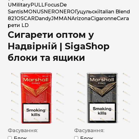
U
Military
PULL
Focus
De
Santis
MONUS
NERO
NERO
Гуцульскі
Italian Blend
821
OSCAR
Dandy
JM
MAN
Arizona
Cigaronne
Сига
рети LD
Сигарети оптом у
Надвірній | SigaShop
блоки та ящики
Фасування:
Фасування:
Блок
Блок