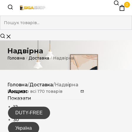
0
Надвірна
Головна
Доставка
Надвірна
/
/
Головна
/
Доставка
/
Надвірна
Акциз:
Показано всі 170 товарів
Показати
12
DUTY-FREE
15
30
Україна