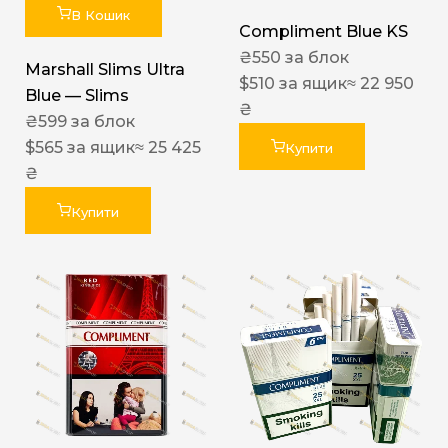
В Кошик
Compliment Blue KS
₴
550
за блок
Marshall Slims Ultra
$
510
за ящик
≈ 22 950
Blue — Slims
₴
₴
599
за блок
$
565
за ящик
≈ 25 425
Купити
₴
Купити