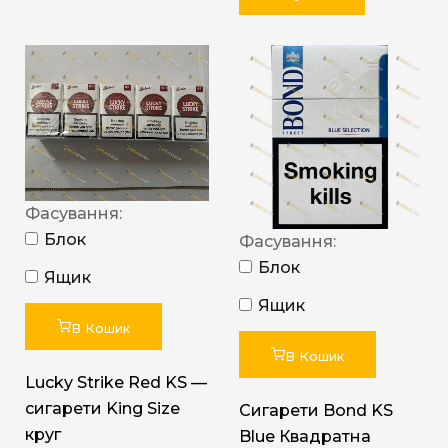
Фасування:
Блок
Фасування:
Блок
Ящик
Ящик
В Кошик
В Кошик
Lucky Strike Red KS —
сигарети King Size
Сигарети Bond KS
круг
Blue Квадратна