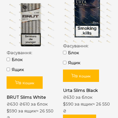
Фасування:
Фасування:
Блок
Блок
Ящик
Ящик
В Кошик
В Кошик
Urta Slims Black
BRUT Slims White
₴
630
за блок
₴
630
₴
610
за блок
$
590
за ящик
≈ 26 550
$
590
за ящик
≈ 26 550
₴
₴