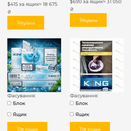
$
690
за ящик
≈ 31 050
$
415
за ящик
≈ 18 675
₴
₴
Купити
Купити
Фасування:
Фасування:
Блок
Блок
Ящик
Ящик
В Кошик
В Кошик