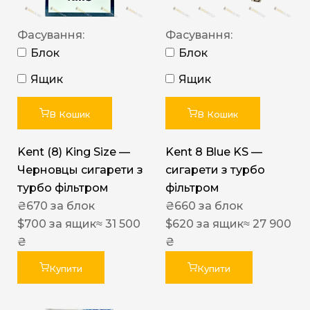
Фасування:
Фасування:
Блок
Блок
Ящик
Ящик
В Кошик
В Кошик
Kent (8) King Size —
Kent 8 Blue KS —
Черновцы сигарети з
сигарети з турбо
турбо фільтром
фільтром
₴
670
за блок
₴
660
за блок
$
700
за ящик
≈ 31 500
$
620
за ящик
≈ 27 900
₴
₴
Купити
Купити