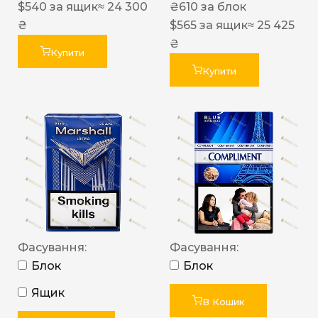
$
540
за ящик
≈ 24 300
₴
610
за блок
₴
$
565
за ящик
≈ 25 425
₴
Купити
Купити
Фасування:
Фасування:
Блок
Блок
Ящик
В Кошик