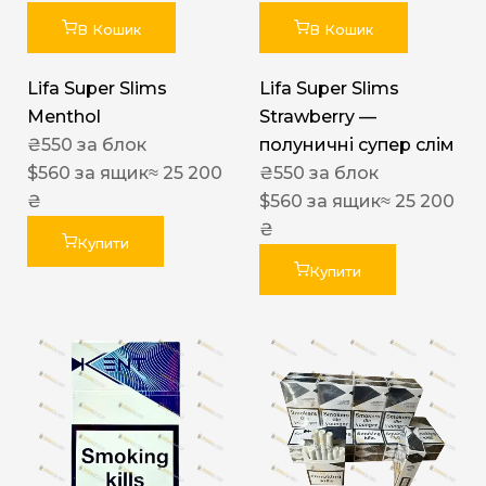
В Кошик
В Кошик
Lifa Super Slims
Lifa Super Slims
Menthol
Strawberry —
₴
550
за блок
полуничні супер слім
$
560
за ящик
≈ 25 200
₴
550
за блок
₴
$
560
за ящик
≈ 25 200
₴
Купити
Купити