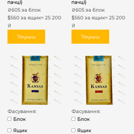
пачці)
пачці)
₴
605
за блок
₴
605
за блок
$
560
за ящик
≈ 25 200
$
560
за ящик
≈ 25 200
₴
₴
Купити
Купити
Фасування:
Фасування:
Блок
Блок
Ящик
Ящик