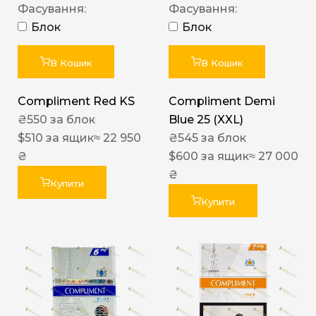
Фасування:
Фасування:
Блок
Блок
В Кошик
В Кошик
Compliment Red KS
Compliment Demi
₴
550
за блок
Blue 25 (XXL)
$
510
за ящик
≈ 22 950
₴
545
за блок
₴
$
600
за ящик
≈ 27 000
₴
Купити
Купити