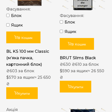
Фасування:
Блок
Фасування:
Блок
Ящик
Ящик
В Кошик
В Кошик
BL KS 100 мм Classic
(м’яка пачка,
BRUT Slims Black
картонний блок)
₴
630
₴
610
за блок
₴
603
за блок
$
590
за ящик
≈ 26 550
$
570
за ящик
≈ 25 650
₴
₴
Купити
Купити
Акція