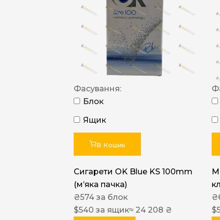
Фасування:
Ф
Блок
Ящик
В Кошик
Сигарети OK Blue KS 100mm
M
(м’яка пачка)
к
₴
574
за блок
₴
$
540
за ящик
≈ 24 208 ₴
$