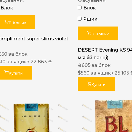
асування:
Фасування:
Блок
Блок
Ящик
В Кошик
В Кошик
ompliment super slims violet
DESERT Evening KS 9
550
за блок
мʼякій пачці)
510
за ящик
≈ 22 863 ₴
₴
605
за блок
$
560
за ящик
≈ 25 105 
Купити
Купити