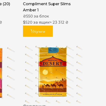
 (20)
Compliment Super Slims
Amber 1
₴
550
за блок
 ₴
$
520
за ящик
≈ 23 312 ₴
Купити