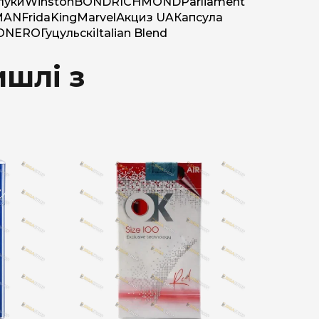
луки
Winston
BOND
RICHMOND
Parliament
MAN
Frida
King
Marvel
Акциз UA
Капсула
O
NERO
Гуцульскі
Italian Blend
шлі з