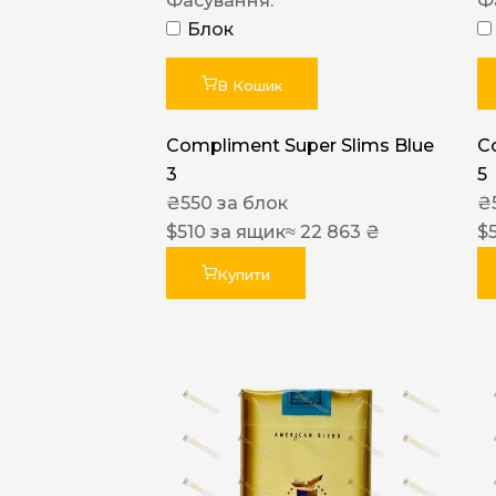
Фасування:
Ф
Блок
В Кошик
Compliment Super Slims Blue
C
3
5
₴
550
за блок
₴
$
510
за ящик
≈ 22 863 ₴
$
Купити