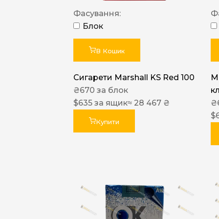
Фасування:
Ф
Блок
В Кошик
Сигарети Marshall KS Red 100
M
₴
670
за блок
к
$
635
за ящик
≈ 28 467 ₴
₴
$
Купити