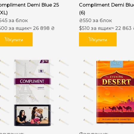
ompliment Demi Blue 25
Compliment Demi Blue
XXL)
(6)
545
за блок
₴
550
за блок
600
за ящик
≈ 26 898 ₴
$
510
за ящик
≈ 22 863
Купити
Купити