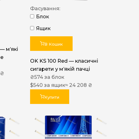
Фасування:
Блок
Ящик
В Кошик
 — м’які
ue
OK KS 100 Red — класичні
сигарети у м’якій пачці
 ₴
₴
574
за блок
$
540
за ящик
≈ 24 208 ₴
Купити