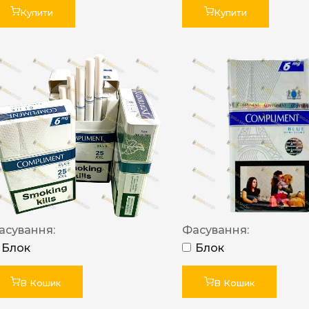
Купити
Купити
асування:
Фасування:
Блок
Блок
В Кошик
В Кошик