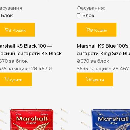
Акциз UA
асування:
Фасування:
Капсула (смак)
Блок
Блок
Manchester
В Кошик
В Кошик
Nistru
arshall KS Black 100 —
Marshall KS Blue 100’s
Leana
ласичні сигарети KS Black
сигарети King Size Bl
Montecristo
670
за блок
₴
670
за блок
635
за ящик
≈ 28 467 ₴
$
635
за ящик
≈ 28 467
ASTRU
Military
Купити
Купити
PULL
Focus
De Santis
MONUS