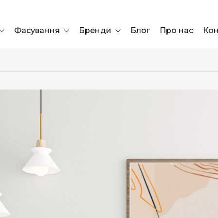
Фасування
Бренди
Блог
Про нас
Кон
Ящик
Elf Bar
Блок
Compliment
Львів
Marshall
Marlboro
OK
ÜRTA
сула)
Lifa
BRUT