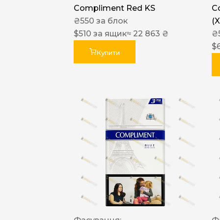
Compliment Red KS
C
₴
550
за блок
(
$
510
за ящик
≈ 22 863 ₴
₴
$
Купити