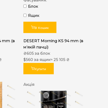
Фасування:
Блок
Ящик
В Кошик
4 mm (в
DESERT Morning KS 94 mm (в
мʼякій пачці)
₴
605
за блок
₴
$
560
за ящик
≈ 25 105 ₴
Купити
Акція