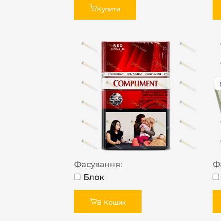
Купити
Фасування:
Ф
Блок
В Кошик