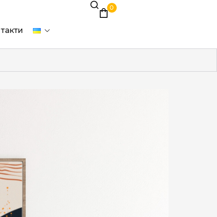
0
такти