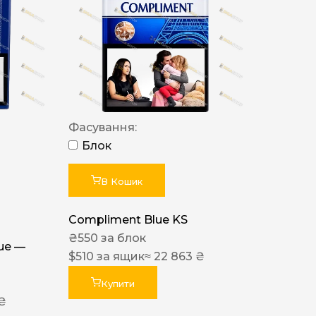
Фасування:
Блок
В Кошик
Compliment Blue KS
₴
550
за блок
lue —
$
510
за ящик
≈ 22 863 ₴
Купити
 ₴