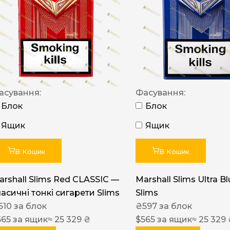
NERO
NERO
Гуцульскі
Italian Blend 821
OSCAR
асування:
Фасування:
Блок
Блок
Dandy
Ящик
Ящик
JM
MAN
В Кошик
В Кошик
Arizona
arshall Slims Red CLASSIC —
Marshall Slims Ultra B
Cigaronne
ласичні тонкі сигарети Slims
Slims
Сигарети LD
610
за блок
₴
597
за блок
565
за ящик
≈ 25 329 ₴
$
565
за ящик
≈ 25 329