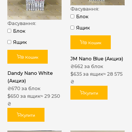
Фасування:
Блок
Фасування:
Ящик
Блок
Ящик
В Кошик
В Кошик
JM Nano Blue (Акциз)
₴
662
за блок
Dandy Nano White
$
635
за ящик
≈ 28 575
(Акциз)
₴
₴
670
за блок
Купити
$
650
за ящик
≈ 29 250
₴
Купити