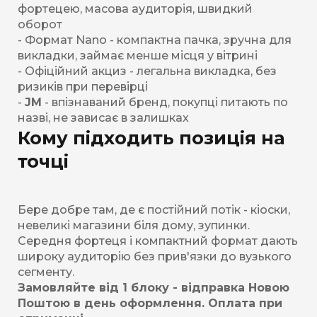
фортецею, масова аудиторія, швидкий
оборот
- Формат Nano - компактна пачка, зручна для
викладки, займає менше місця у вітрині
- Офіційний акциз - легальна викладка, без
ризиків при перевірці
-
JM
- впізнаваний бренд, покупці питають по
назві, не зависає в залишках
Кому підходить позиція на
точці
Бере добре там, де є постійний потік - кіоски,
невеликі магазини біля дому, зупинки.
Середня фортеця і компактний формат дають
широку аудиторію без прив'язки до вузького
сегменту.
Замовляйте від 1 блоку - відправка Новою
Поштою в день оформлення. Оплата при