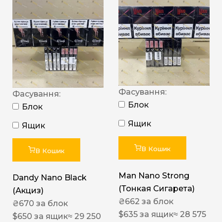
Фасування:
Фасування:
Блок
Блок
Ящик
Ящик
В Кошик
В Кошик
Man Nano Strong
Dandy Nano Black
(Тонкая Сигарета)
(Акциз)
₴
662
за блок
₴
670
за блок
$
635
за ящик
≈ 28 575
$
650
за ящик
≈ 29 250