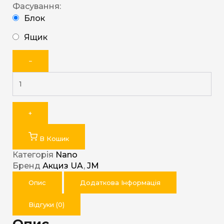
Фасування:
Блок
Ящик
−
+
В Кошик
Категорія
Nano
Бренд
Акциз UA
,
JM
Опис
Додаткова Інформація
Відгуки (0)
Опис