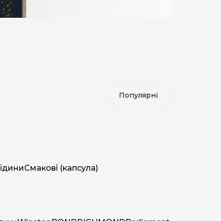
ідини
Смакові (капсула)