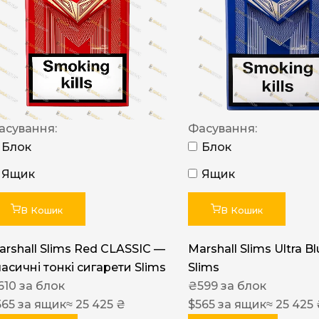
NERO
NERO
Гуцульскі
Italian Blend 821
OSCAR
асування:
Фасування:
Блок
Блок
Dandy
Ящик
Ящик
JM
MAN
В Кошик
В Кошик
Arizona
arshall Slims Red CLASSIC —
Marshall Slims Ultra B
Cigaronne
ласичні тонкі сигарети Slims
Slims
Сигарети LD
610
за блок
₴
599
за блок
565
за ящик
≈ 25 425 ₴
$
565
за ящик
≈ 25 425