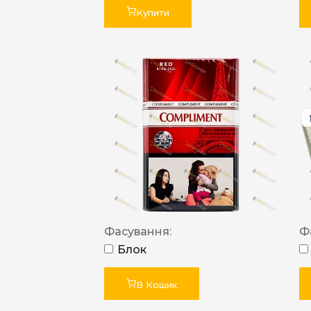
Купити
Фасування:
Ф
Блок
В Кошик