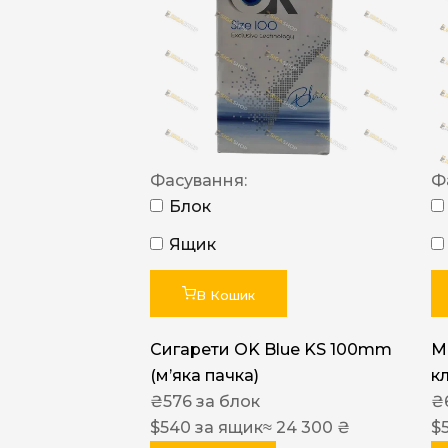
Фасування:
Ф
Блок
Ящик
В Кошик
Сигарети OK Blue KS 100mm
M
(м’яка пачка)
к
₴
576
за блок
₴
$
540
за ящик
≈ 24 300 ₴
$