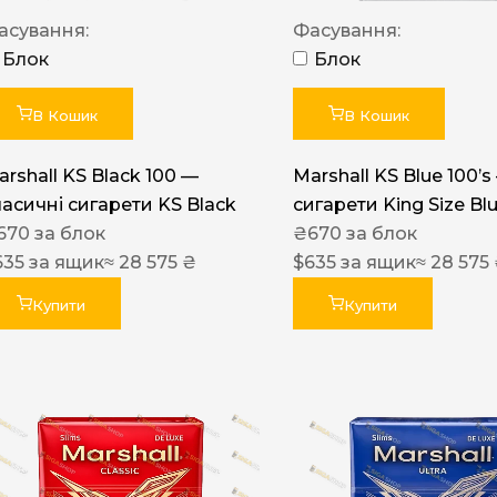
Акциз UA
асування:
Фасування:
Капсула (смак)
Блок
Блок
Manchester
В Кошик
В Кошик
Nistru
arshall KS Black 100 —
Marshall KS Blue 100’s
Leana
ласичні сигарети KS Black
сигарети King Size Bl
Montecristo
670
за блок
₴
670
за блок
635
за ящик
≈ 28 575 ₴
$
635
за ящик
≈ 28 575
ASTRU
Military
Купити
Купити
PULL
Focus
De Santis
MONUS