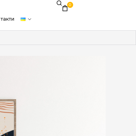
0
такти