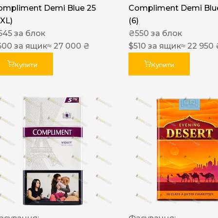
ompliment Demi Blue 25
Compliment Demi Blue
XXL)
(6)
545
за блок
₴
550
за блок
600
за ящик
≈ 27 000 ₴
$
510
за ящик
≈ 22 950 
Купити
Купити