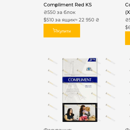
Compliment Red KS
C
₴
550
за блок
(
$
510
за ящик
≈ 22 950 ₴
₴
$
Купити