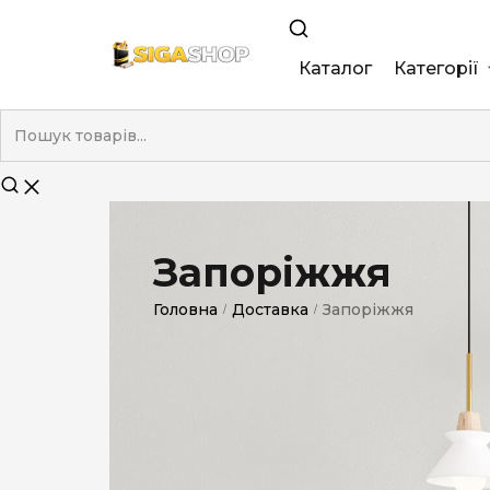
Каталог
Категорії
King Size
Demi
Super Slim
Запоріжжя
Nano
Головна
Доставка
Запоріжжя
/
/
Без фільтра
Duty-Free
Електронні
Смакові (кап