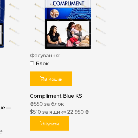
Фасування:
Блок
В Кошик
Compliment Blue KS
₴
550
за блок
lue —
$
510
за ящик
≈ 22 950 ₴
Купити
 ₴