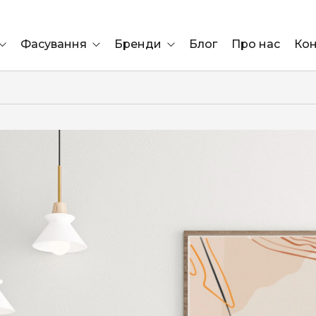
Фасування
Бренди
Блог
Про нас
Кон
Ящик
Elf Bar
Блок
Compliment
Львів
Marshall
Marlboro
OK
ÜRTA
сула)
Lifa
BRUT