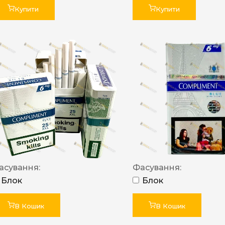
Купити
Купити
асування:
Фасування:
Блок
Блок
В Кошик
В Кошик