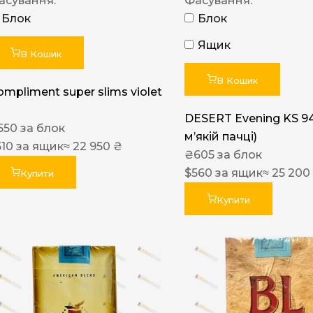
асування:
Фасування:
Блок
Блок
Ящик
В Кошик
В Кошик
ompliment super slims violet
DESERT Evening KS 9
550
за блок
мʼякій пачці)
510
за ящик
≈ 22 950 ₴
₴
605
за блок
$
560
за ящик
≈ 25 200
Купити
Купити