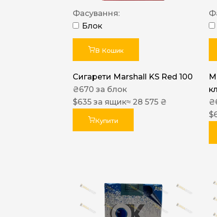
Фасування:
Ф
Блок
В Кошик
Сигарети Marshall KS Red 100
M
₴
670
за блок
к
$
635
за ящик
≈ 28 575 ₴
₴
$
Купити