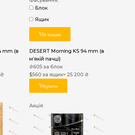
Фасування:
Блок
Ящик
В Кошик
4 mm (в
DESERT Morning KS 94 mm (в
мʼякій пачці)
₴
605
за блок
 ₴
$
560
за ящик
≈ 25 200 ₴
Купити
Акція