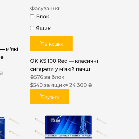
Фасування:
Блок
Ящик
В Кошик
 — м’які
ue
OK KS 100 Red — класичні
сигарети у м’якій пачці
 ₴
₴
576
за блок
$
540
за ящик
≈ 24 300 ₴
Купити