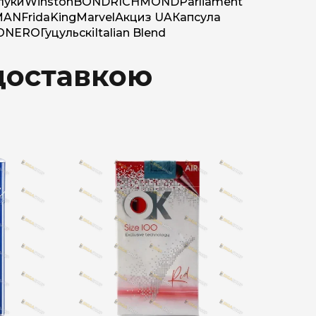
луки
Winston
BOND
RICHMOND
Parliament
MAN
Frida
King
Marvel
Акциз UA
Капсула
O
NERO
Гуцульскі
Italian Blend
доставкою