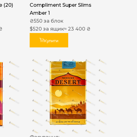
 (20)
Compliment Super Slims
Amber 1
₴
550
за блок
₴
$
520
за ящик
≈ 23 400 ₴
Купити