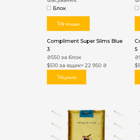
Фасування:
Ф
Блок
В Кошик
Compliment Super Slims Blue
C
3
5
₴
550
за блок
₴
$
510
за ящик
≈ 22 950 ₴
$
Купити