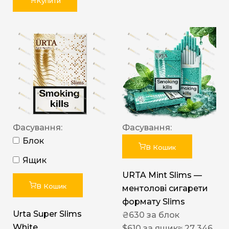
Купити
Фасування:
Фасування:
Блок
В Кошик
Ящик
URTA Mint Slims —
В Кошик
ментолові сигарети
формату Slims
Urta Super Slims
₴
630
за блок
White
$
610
за ящик
≈ 27 346