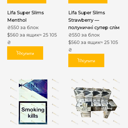
Lifa Super Slims
Lifa Super Slims
Menthol
Strawberry —
₴
550
за блок
полуничні супер слім
$
560
за ящик
≈ 25 105
₴
550
за блок
₴
$
560
за ящик
≈ 25 105
₴
Купити
Купити