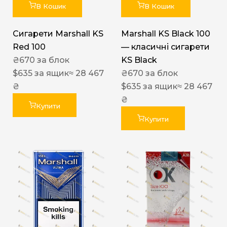
В Кошик
В Кошик
Сигарети Marshall KS
Marshall KS Black 100
Red 100
— класичні сигарети
₴
670
за блок
KS Black
$
635
за ящик
≈ 28 467
₴
670
за блок
₴
$
635
за ящик
≈ 28 467
₴
Купити
Купити