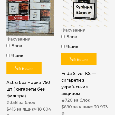
Фасування:
Блок
Фасування:
Блок
Ящик
Ящик
В Кошик
В Кошик
Frida Silver KS —
сигарети з
Astru без марки 750
українським
шт ( сигареты без
акцизом
фильтра)
₴
720
за блок
₴
338
за блок
$
690
за ящик
≈ 30 933
$
415
за ящик
≈ 18 604
₴