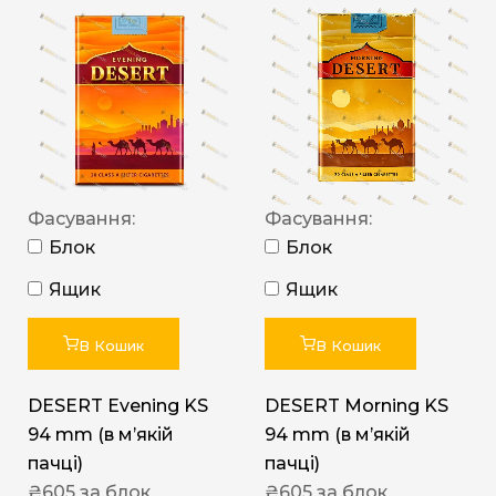
Фасування:
Фасування:
Блок
Блок
Ящик
Ящик
В Кошик
В Кошик
DESERT Evening KS
DESERT Morning KS
94 mm (в мʼякій
94 mm (в мʼякій
пачці)
пачці)
₴
605
за блок
₴
605
за блок