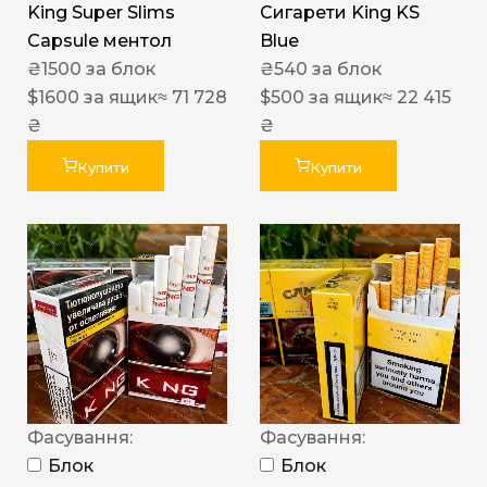
King Super Slims
Сигарети King KS
Capsule ментол
Blue
₴
1500
за блок
₴
540
за блок
$
1600
за ящик
≈ 71 728
$
500
за ящик
≈ 22 415
₴
₴
Купити
Купити
Фасування:
Фасування:
Блок
Блок