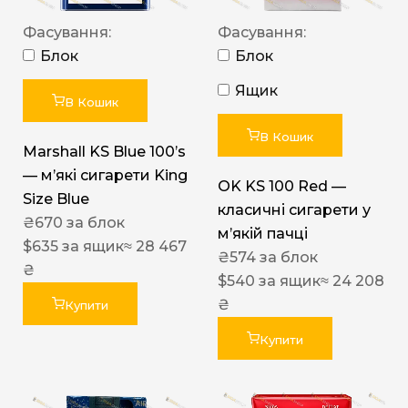
Фасування:
Фасування:
Блок
Блок
Ящик
В Кошик
В Кошик
Marshall KS Blue 100’s
— м’які сигарети King
OK KS 100 Red —
Size Blue
класичні сигарети у
₴
670
за блок
м’якій пачці
$
635
за ящик
≈ 28 467
₴
574
за блок
₴
$
540
за ящик
≈ 24 208
₴
Купити
Купити