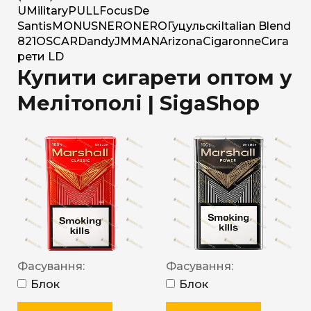
U
Military
PULL
Focus
De
Santis
MONUS
NERO
NERO
Гуцульскі
Italian Blend
821
OSCAR
Dandy
JM
MAN
Arizona
Cigaronne
Сига
рети LD
Купити сигарети оптом у
Мелітополі | SigaShop
Фасування:
Фасування:
Блок
Блок