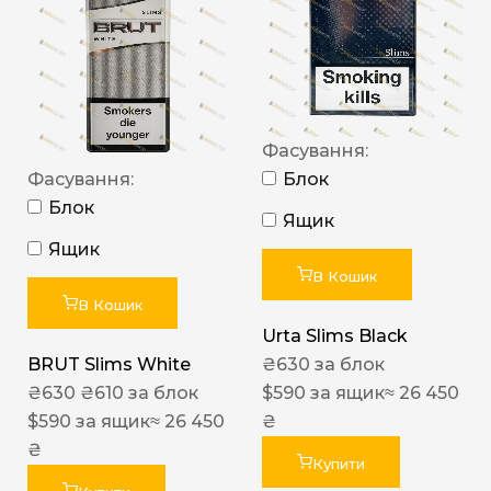
Фасування:
Фасування:
Блок
Блок
Ящик
Ящик
В Кошик
В Кошик
Urta Slims Black
BRUT Slims White
₴
630
за блок
₴
630
₴
610
за блок
$
590
за ящик
≈ 26 450
$
590
за ящик
≈ 26 450
₴
₴
Купити