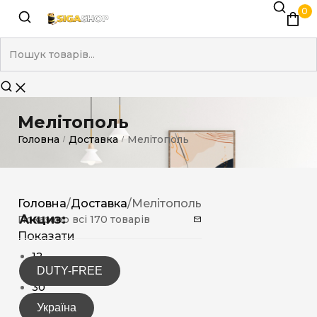
0
Мелітополь
Головна
Доставка
Мелітополь
/
/
Головна
/
Доставка
/
Мелітополь
Акциз:
Показано всі 170 товарів
Показати
12
DUTY-FREE
15
30
Україна