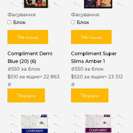
Фасування:
Фасування:
Блок
Блок
В Кошик
В Кошик
Compliment Demi
Compliment Super
Blue (20) (6)
Slims Amber 1
₴
550
за блок
₴
550
за блок
$
510
за ящик
≈ 22 863
$
520
за ящик
≈ 23 312
₴
₴
Купити
Купити