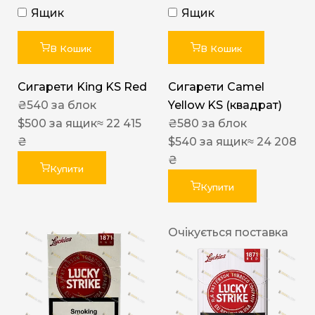
Ящик
Ящик
В Кошик
В Кошик
Сигарети King KS Red
Сигарети Camel
₴
540
за блок
Yellow KS (квадрат)
$
500
за ящик
≈ 22 415
₴
580
за блок
₴
$
540
за ящик
≈ 24 208
₴
Купити
Купити
Очікується поставка