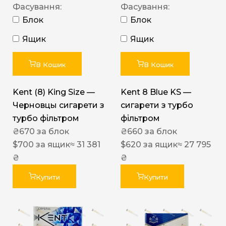
Фасування:
Фасування:
Блок
Блок
Ящик
Ящик
В Кошик
В Кошик
Kent (8) King Size —
Kent 8 Blue KS —
Черновцы сигарети з
сигарети з турбо
турбо фільтром
фільтром
₴
670
за блок
₴
660
за блок
$
700
за ящик
≈ 31 381
$
620
за ящик
≈ 27 795
₴
₴
Купити
Купити