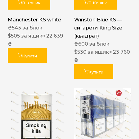
В Кошик
В Кошик
Manchester KS white
Winston Blue KS —
₴
543
за блок
сигарети King Size
$
505
за ящик
≈ 22 639
(квадрат)
₴
₴
600
за блок
$
530
за ящик
≈ 23 760
Купити
₴
Купити