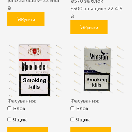
$
510
за ящик
≈ 22 863
₴
570
за блок
₴
$
500
за ящик
≈ 22 415
₴
Купити
Купити
Фасування:
Фасування:
Блок
Блок
Ящик
Ящик