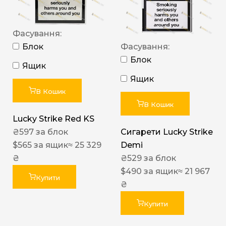
Фасування:
Блок
Фасування:
Блок
Ящик
Ящик
В Кошик
В Кошик
Lucky Strike Red KS
₴
597
за блок
Сигарети Lucky Strike
$
565
за ящик
≈ 25 329
Demi
₴
₴
529
за блок
$
490
за ящик
≈ 21 967
Купити
₴
Купити