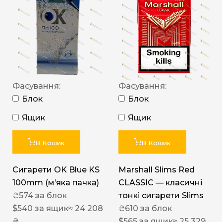
Фасування:
Фасування:
Блок
Блок
Ящик
Ящик
В Кошик
В Кошик
Сигарети OK Blue KS
Marshall Slims Red
100mm (м’яка пачка)
CLASSIC — класичні
₴
574
за блок
тонкі сигарети Slims
$
540
за ящик
≈ 24 208
₴
610
за блок
₴
$
565
за ящик
≈ 25 329