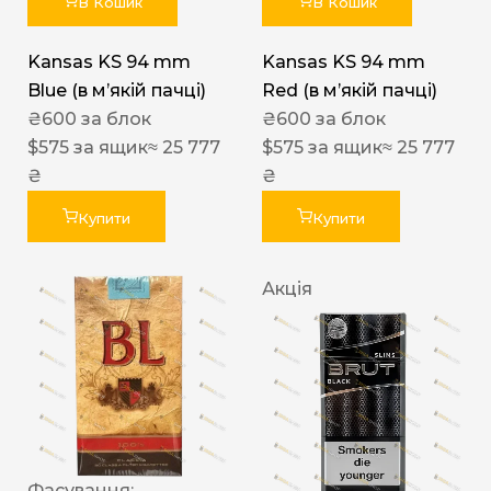
В Кошик
В Кошик
Kansas KS 94 mm
Kansas KS 94 mm
Blue (в мʼякій пачці)
Red (в мʼякій пачці)
₴
600
за блок
₴
600
за блок
$
575
за ящик
≈ 25 777
$
575
за ящик
≈ 25 777
₴
₴
Купити
Купити
Акція
Фасування: