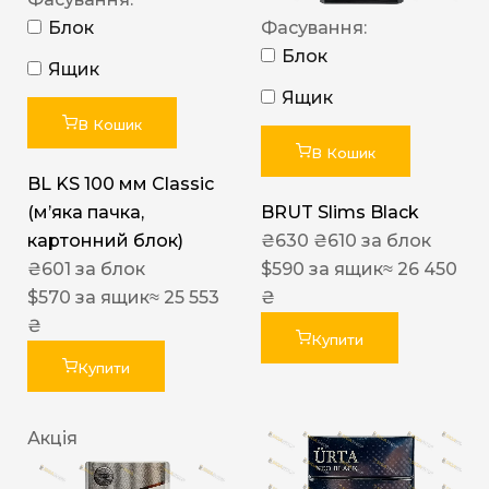
Блок
Фасування:
Блок
Ящик
Ящик
В Кошик
В Кошик
BL KS 100 мм Classic
(м’яка пачка,
BRUT Slims Black
картонний блок)
₴
630
₴
610
за блок
₴
601
за блок
$
590
за ящик
≈ 26 450
$
570
за ящик
≈ 25 553
₴
₴
Купити
Купити
Акція