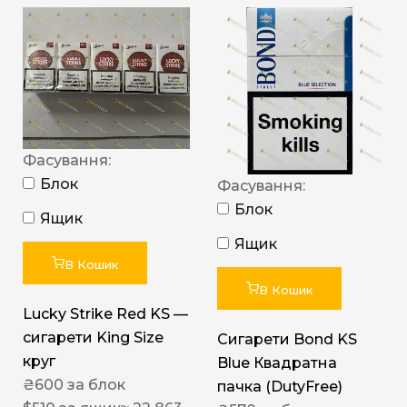
Фасування:
Блок
Фасування:
Блок
Ящик
Ящик
В Кошик
В Кошик
Lucky Strike Red KS —
сигарети King Size
Сигарети Bond KS
круг
Blue Квадратна
₴
600
за блок
пачка (DutyFree)