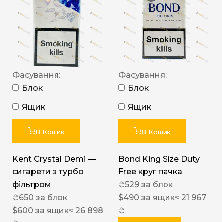
Фасування:
Фасування:
Блок
Блок
Ящик
Ящик
В Кошик
В Кошик
Kent Crystal Demi —
Bond King Size Duty
сигарети з турбо
Free круг пачка
фільтром
₴
529
за блок
₴
650
за блок
$
490
за ящик
≈ 21 967
$
600
за ящик
≈ 26 898
₴