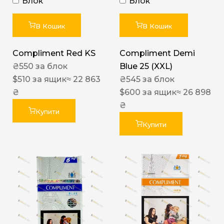
Блок
Блок
В Кошик
В Кошик
Compliment Red KS
Compliment Demi
₴
550
за блок
Blue 25 (XXL)
$
510
за ящик
≈ 22 863
₴
545
за блок
₴
$
600
за ящик
≈ 26 898
₴
Купити
Купити