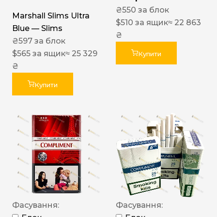
₴
550
за блок
Marshall Slims Ultra
$
510
за ящик
≈ 22 863
Blue — Slims
₴
₴
597
за блок
$
565
за ящик
≈ 25 329
Купити
₴
Купити
Фасування:
Фасування: