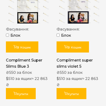
Фасування:
Фасування:
Блок
Блок
В Кошик
В Кошик
Compliment Super
Compliment super
Slims Blue 3
slims violet 5
₴
550
за блок
₴
550
за блок
$
510
за ящик
≈ 22 863
$
510
за ящик
≈ 22 863
₴
₴
Купити
Купити