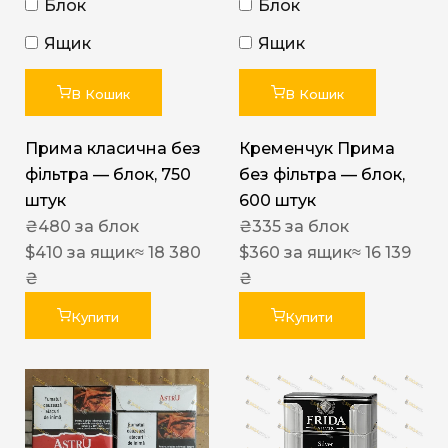
Блок
Блок
Ящик
Ящик
В Кошик
В Кошик
Прима класична без
Кременчук Прима
фільтра — блок, 750
без фільтра — блок,
штук
600 штук
₴
480
за блок
₴
335
за блок
$
410
за ящик
≈ 18 380
$
360
за ящик
≈ 16 139
₴
₴
Купити
Купити