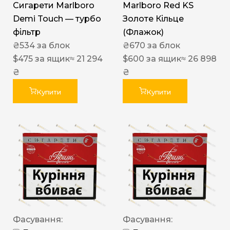
Сигарети Marlboro
Marlboro Red KS
Demi Touch — турбо
Золоте Кільце
фільтр
(Флажок)
₴
534
за блок
₴
670
за блок
$
475
за ящик
≈ 21 294
$
600
за ящик
≈ 26 898
₴
₴
Купити
Купити
Фасування:
Фасування: