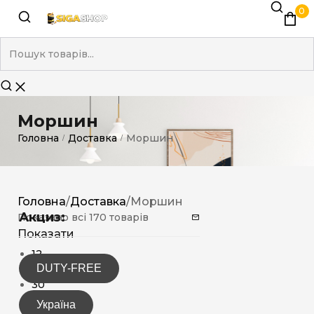
0
Моршин
Головна
Доставка
Моршин
/
/
Головна
/
Доставка
/
Моршин
Акциз:
Показано всі 170 товарів
Показати
12
DUTY-FREE
15
30
Україна