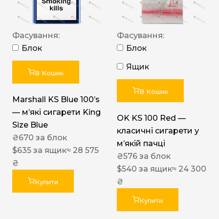
Фасування:
Фасування:
Блок
Блок
Ящик
В Кошик
В Кошик
Marshall KS Blue 100’s
— м’які сигарети King
OK KS 100 Red —
Size Blue
класичні сигарети у
₴
670
за блок
м’якій пачці
$
635
за ящик
≈ 28 575
₴
576
за блок
₴
$
540
за ящик
≈ 24 300
₴
Купити
Купити