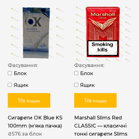
Фасування:
Фасування:
Блок
Блок
Ящик
Ящик
В Кошик
В Кошик
Сигарети OK Blue KS
Marshall Slims Red
100mm (м’яка пачка)
CLASSIC — класичні
₴
576
за блок
тонкі сигарети Slims