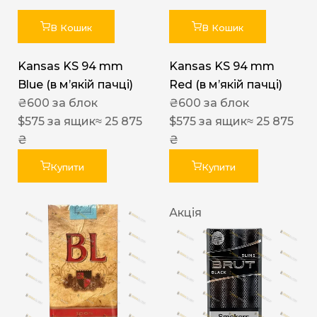
В Кошик
В Кошик
Kansas KS 94 mm
Kansas KS 94 mm
Blue (в мʼякій пачці)
Red (в мʼякій пачці)
₴
600
за блок
₴
600
за блок
$
575
за ящик
≈ 25 875
$
575
за ящик
≈ 25 875
₴
₴
Купити
Купити
Акція