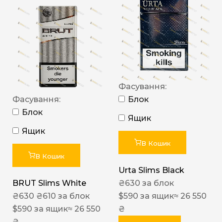
Фасування:
Фасування:
Блок
Блок
Ящик
Ящик
В Кошик
В Кошик
Urta Slims Black
BRUT Slims White
₴
630
за блок
₴
630
₴
610
за блок
$
590
за ящик
≈ 26 550
$
590
за ящик
≈ 26 550
₴
₴