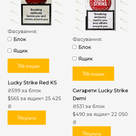
Фасування:
Блок
Фасування:
Блок
Ящик
Ящик
В Кошик
В Кошик
Lucky Strike Red KS
₴
599
за блок
Сигарети Lucky Strike
$
565
за ящик
≈ 25 425
Demi
₴
₴
531
за блок
$
490
за ящик
≈ 22 050
Купити
₴
Купити