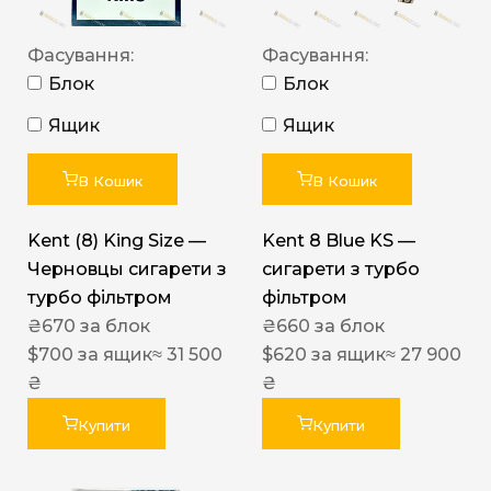
Фасування:
Фасування:
Блок
Блок
Ящик
Ящик
В Кошик
В Кошик
Kent (8) King Size —
Kent 8 Blue KS —
Черновцы сигарети з
сигарети з турбо
турбо фільтром
фільтром
₴
670
за блок
₴
660
за блок
$
700
за ящик
≈ 31 500
$
620
за ящик
≈ 27 900
₴
₴
Купити
Купити