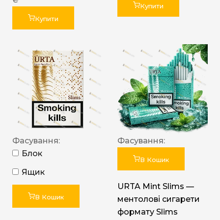
Купити
Купити
Фасування:
Фасування:
Блок
В Кошик
Ящик
URTA Mint Slims —
В Кошик
ментолові сигарети
формату Slims