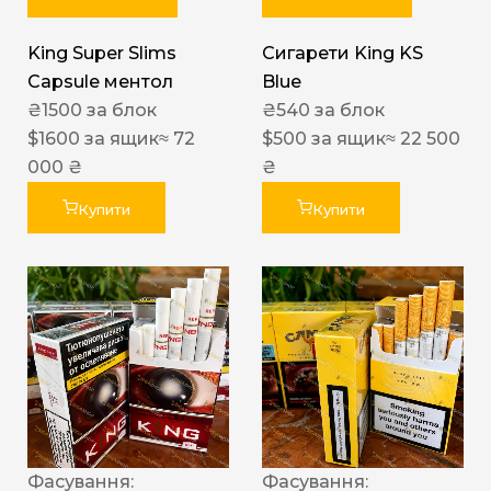
King Super Slims
Сигарети King KS
Capsule ментол
Blue
₴
1500
за блок
₴
540
за блок
$
1600
за ящик
≈ 72
$
500
за ящик
≈ 22 500
000 ₴
₴
Купити
Купити
Фасування:
Фасування: