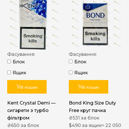
Фасування:
Фасування:
Блок
Блок
Ящик
Ящик
В Кошик
В Кошик
Kent Crystal Demi —
Bond King Size Duty
сигарети з турбо
Free круг пачка
фільтром
₴
531
за блок
₴
650
за блок
$
490
за ящик
≈ 22 050