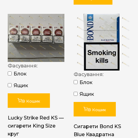
Фасування:
Блок
Фасування:
Блок
Ящик
Ящик
В Кошик
В Кошик
Lucky Strike Red KS —
сигарети King Size
Сигарети Bond KS
круг
Blue Квадратна