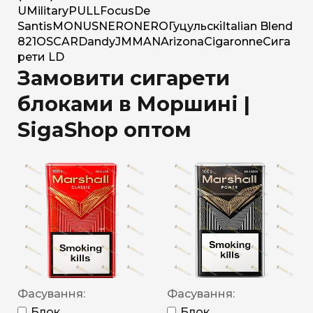
U
Military
PULL
Focus
De
Santis
MONUS
NERO
NERO
Гуцульскі
Italian Blend
821
OSCAR
Dandy
JM
MAN
Arizona
Cigaronne
Сига
рети LD
Замовити сигарети
блоками в Моршині |
SigaShop оптом
Фасування:
Фасування:
Блок
Блок