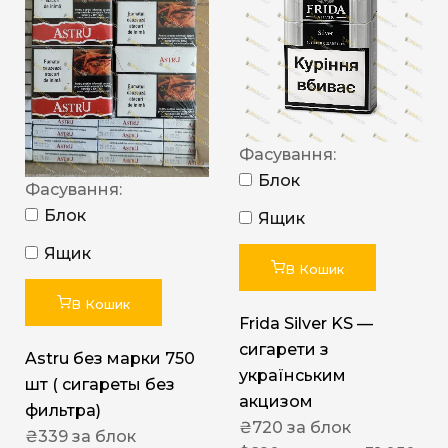
Фасування:
Блок
Фасування:
Блок
Ящик
Ящик
В Кошик
В Кошик
Frida Silver KS —
сигарети з
Astru без марки 750
українським
шт ( сигареты без
акцизом
фильтра)
₴
720
за блок
₴
339
за блок