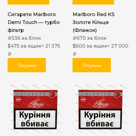
Сигарети Marlboro
Marlboro Red KS
Demi Touch — турбо
Золоте Кільце
фільтр
(Флажок)
₴
536
за блок
₴
670
за блок
$
475
за ящик
≈ 21 375
$
600
за ящик
≈ 27 000
₴
₴
Купити
Купити