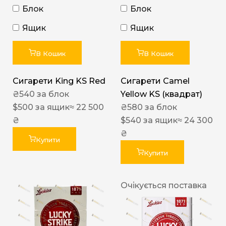
Блок
Блок
Ящик
Ящик
В Кошик
В Кошик
Сигарети King KS Red
Сигарети Camel
₴
540
за блок
Yellow KS (квадрат)
$
500
за ящик
≈ 22 500
₴
580
за блок
₴
$
540
за ящик
≈ 24 300
₴
Купити
Купити
Очікується поставка