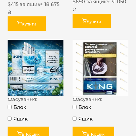
$
690
за ящик
≈ 31 050
$
415
за ящик
≈ 18 675
₴
₴
Купити
Купити
Фасування:
Фасування:
Блок
Блок
Ящик
Ящик
В Кошик
В Кошик