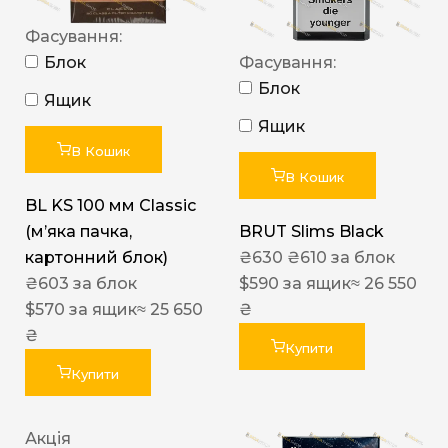
Фасування:
Блок
Фасування:
Блок
Ящик
Ящик
В Кошик
В Кошик
BL KS 100 мм Classic
(м’яка пачка,
BRUT Slims Black
картонний блок)
₴
630
₴
610
за блок
₴
603
за блок
$
590
за ящик
≈ 26 550
$
570
за ящик
≈ 25 650
₴
₴
Купити
Купити
Акція