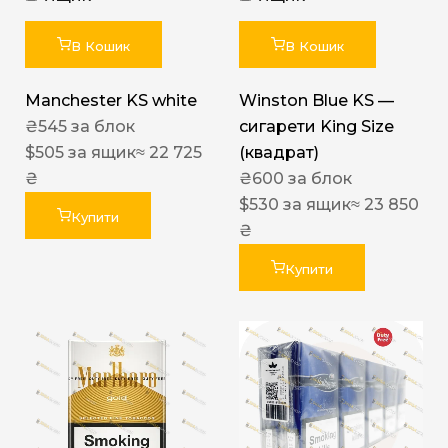
В Кошик
В Кошик
Manchester KS white
Winston Blue KS —
₴
545
за блок
сигарети King Size
$
505
за ящик
≈ 22 725
(квадрат)
₴
₴
600
за блок
$
530
за ящик
≈ 23 850
Купити
₴
Купити