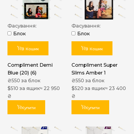
Фасування:
Фасування:
Блок
Блок
В Кошик
В Кошик
Compliment Demi
Compliment Super
Blue (20) (6)
Slims Amber 1
₴
550
за блок
₴
550
за блок
$
510
за ящик
≈ 22 950
$
520
за ящик
≈ 23 400
₴
₴
Купити
Купити