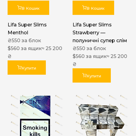
В Кошик
В Кошик
Lifa Super Slims
Lifa Super Slims
Menthol
Strawberry —
₴
550
за блок
полуничні супер слім
$
560
за ящик
≈ 25 200
₴
550
за блок
₴
$
560
за ящик
≈ 25 200
₴
Купити
Купити