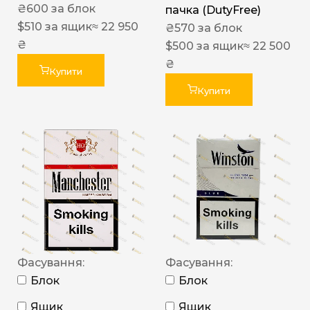
₴
600
за блок
пачка (DutyFree)
$
510
за ящик
≈ 22 950
₴
570
за блок
₴
$
500
за ящик
≈ 22 500
₴
Купити
Купити
Фасування:
Фасування:
Блок
Блок
Ящик
Ящик