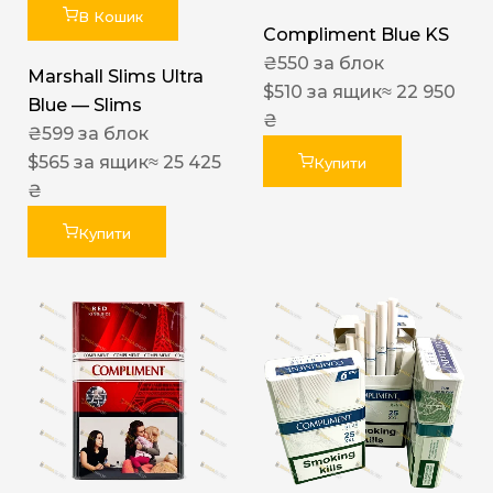
В Кошик
Compliment Blue KS
₴
550
за блок
Marshall Slims Ultra
$
510
за ящик
≈ 22 950
Blue — Slims
₴
₴
599
за блок
$
565
за ящик
≈ 25 425
Купити
₴
Купити