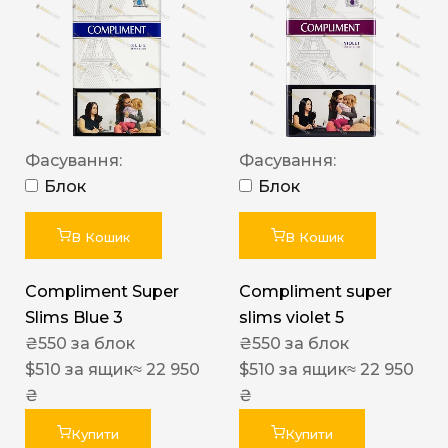
Фасування:
Фасування:
Блок
Блок
В Кошик
В Кошик
Compliment Super
Compliment super
Slims Blue 3
slims violet 5
₴
550
за блок
₴
550
за блок
$
510
за ящик
≈ 22 950
$
510
за ящик
≈ 22 950
₴
₴
Купити
Купити