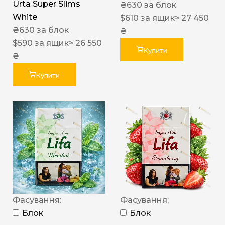
Urta Super Slims
₴
630
за блок
White
$
610
за ящик
≈ 27 450
₴
630
за блок
₴
$
590
за ящик
≈ 26 550
Купити
₴
Купити
Фасування:
Фасування:
Блок
Блок