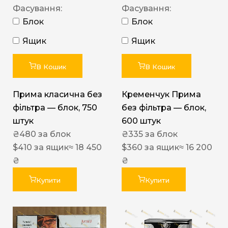
Фасування:
Фасування:
Блок
Блок
Ящик
Ящик
В Кошик
В Кошик
Прима класична без
Кременчук Прима
фільтра — блок, 750
без фільтра — блок,
штук
600 штук
₴
480
за блок
₴
335
за блок
$
410
за ящик
≈ 18 450
$
360
за ящик
≈ 16 200
₴
₴
Купити
Купити