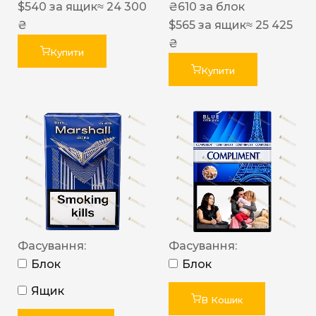
$
540
за ящик
≈ 24 300
₴
610
за блок
₴
$
565
за ящик
≈ 25 425
₴
Купити
Купити
Фасування:
Фасування:
Блок
Блок
Ящик
В Кошик