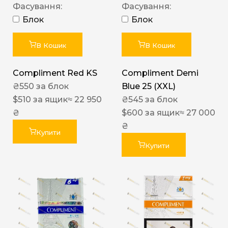
Фасування:
Фасування:
Блок
Блок
В Кошик
В Кошик
Compliment Red KS
Compliment Demi
₴
550
за блок
Blue 25 (XXL)
$
510
за ящик
≈ 22 950
₴
545
за блок
₴
$
600
за ящик
≈ 27 000
₴
Купити
Купити