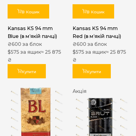
В Кошик
В Кошик
Kansas KS 94 mm
Kansas KS 94 mm
Blue (в мʼякій пачці)
Red (в мʼякій пачці)
₴
600
за блок
₴
600
за блок
$
575
за ящик
≈ 25 875
$
575
за ящик
≈ 25 875
₴
₴
Купити
Купити
Акція