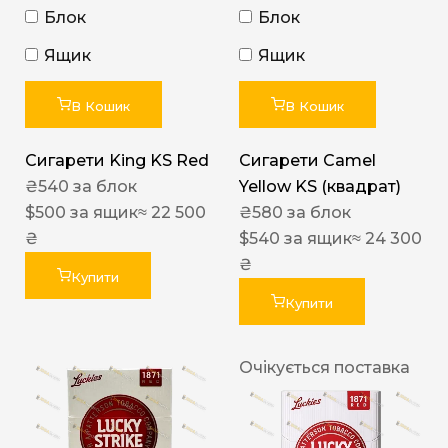
Блок
Блок
Ящик
Ящик
В Кошик
В Кошик
Сигарети King KS Red
Сигарети Camel
₴
540
за блок
Yellow KS (квадрат)
$
500
за ящик
≈ 22 500
₴
580
за блок
₴
$
540
за ящик
≈ 24 300
₴
Купити
Купити
Очікується поставка