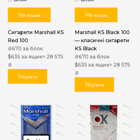
В Кошик
В Кошик
Сигарети Marshall KS
Marshall KS Black 100
Red 100
— класичні сигарети
₴
670
за блок
KS Black
$
635
за ящик
≈ 28 575
₴
670
за блок
₴
$
635
за ящик
≈ 28 575
₴
Купити
Купити