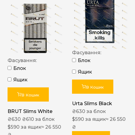
Фасування:
Фасування:
Блок
Блок
Ящик
Ящик
В Кошик
В Кошик
Urta Slims Black
BRUT Slims White
₴
630
за блок
₴
630
₴
610
за блок
$
590
за ящик
≈ 26 550
$
590
за ящик
≈ 26 550
₴
₴