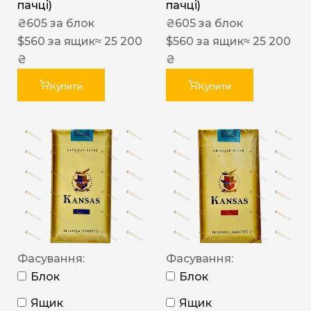
пачці)
пачці)
₴
605
за блок
₴
605
за блок
$
560
за ящик
≈ 25 200
$
560
за ящик
≈ 25 200
₴
₴
Купити
Купити
Фасування:
Фасування:
Блок
Блок
Ящик
Ящик