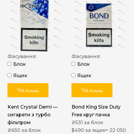
Фасування:
Фасування:
Блок
Блок
Ящик
Ящик
В Кошик
В Кошик
Kent Crystal Demi —
Bond King Size Duty
сигарети з турбо
Free круг пачка
фільтром
₴
531
за блок
₴
650
за блок
$
490
за ящик
≈ 22 050