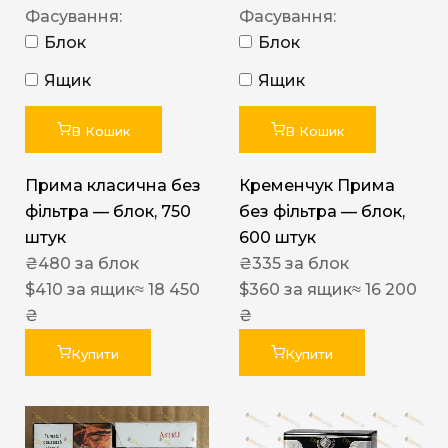
Фасування:
Фасування:
Блок
Блок
Ящик
Ящик
В Кошик
В Кошик
Прима класична без
Кременчук Прима
фільтра — блок, 750
без фільтра — блок,
штук
600 штук
₴
480
за блок
₴
335
за блок
$
410
за ящик
≈ 18 450
$
360
за ящик
≈ 16 200
₴
₴
Купити
Купити