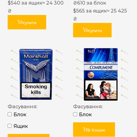
$
540
за ящик
≈ 24 300
₴
610
за блок
₴
$
565
за ящик
≈ 25 425
₴
Купити
Купити
Фасування:
Фасування:
Блок
Блок
Ящик
В Кошик