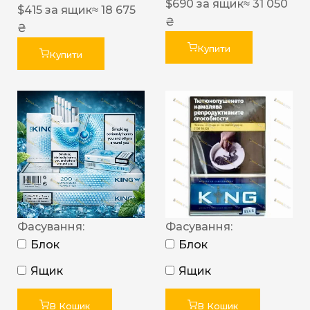
$
690
за ящик
≈ 31 050
$
415
за ящик
≈ 18 675
₴
₴
Купити
Купити
Фасування:
Фасування:
Блок
Блок
Ящик
Ящик
В Кошик
В Кошик