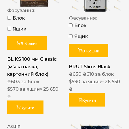
Фасування:
Блок
Фасування:
Блок
Ящик
Ящик
В Кошик
В Кошик
BL KS 100 мм Classic
(м’яка пачка,
BRUT Slims Black
картонний блок)
₴
630
₴
610
за блок
₴
603
за блок
$
590
за ящик
≈ 26 550
$
570
за ящик
≈ 25 650
₴
₴
Купити
Купити
Акція