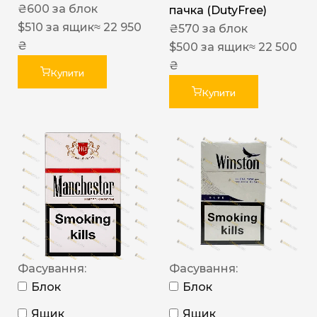
₴
600
за блок
пачка (DutyFree)
$
510
за ящик
≈ 22 950
₴
570
за блок
₴
$
500
за ящик
≈ 22 500
₴
Купити
Купити
Фасування:
Фасування:
Блок
Блок
Ящик
Ящик