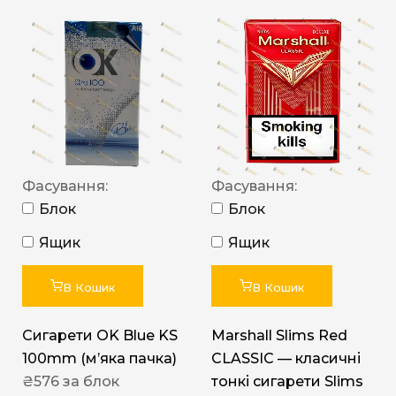
Фасування:
Фасування:
Блок
Блок
Ящик
Ящик
В Кошик
В Кошик
Сигарети OK Blue KS
Marshall Slims Red
100mm (м’яка пачка)
CLASSIC — класичні
₴
576
за блок
тонкі сигарети Slims