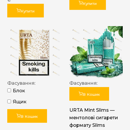
Купити
Купити
Фасування:
Фасування:
Блок
В Кошик
Ящик
URTA Mint Slims —
В Кошик
ментолові сигарети
формату Slims