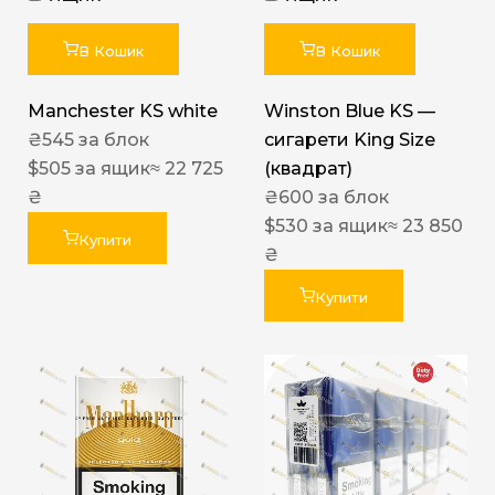
В Кошик
В Кошик
Manchester KS white
Winston Blue KS —
₴
545
за блок
сигарети King Size
$
505
за ящик
≈ 22 725
(квадрат)
₴
₴
600
за блок
$
530
за ящик
≈ 23 850
Купити
₴
Купити