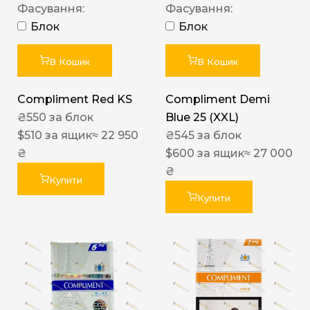
Фасування:
Фасування:
Блок
Блок
В Кошик
В Кошик
Compliment Red KS
Compliment Demi
₴
550
за блок
Blue 25 (XXL)
$
510
за ящик
≈ 22 950
₴
545
за блок
₴
$
600
за ящик
≈ 27 000
₴
Купити
Купити