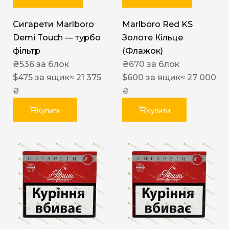
Сигарети Marlboro
Marlboro Red KS
Demi Touch — турбо
Золоте Кільце
фільтр
(Флажок)
₴
536
за блок
₴
670
за блок
$
475
за ящик
≈ 21 375
$
600
за ящик
≈ 27 000
₴
₴
Купити
Купити