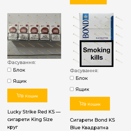
Фасування:
Блок
Фасування:
Блок
Ящик
Ящик
В Кошик
В Кошик
Lucky Strike Red KS —
сигарети King Size
Сигарети Bond KS
круг
Blue Квадратна