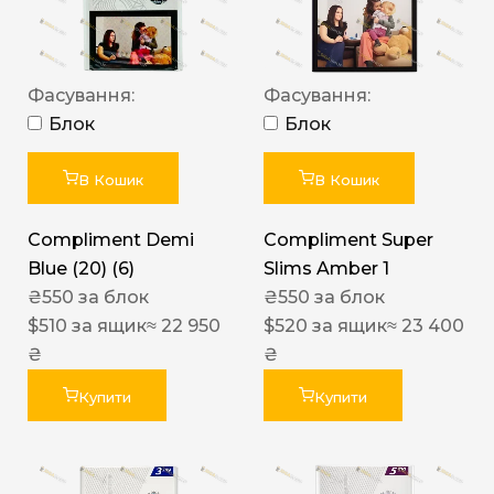
Фасування:
Фасування:
Блок
Блок
В Кошик
В Кошик
Compliment Demi
Compliment Super
Blue (20) (6)
Slims Amber 1
₴
550
за блок
₴
550
за блок
$
510
за ящик
≈ 22 950
$
520
за ящик
≈ 23 400
₴
₴
Купити
Купити