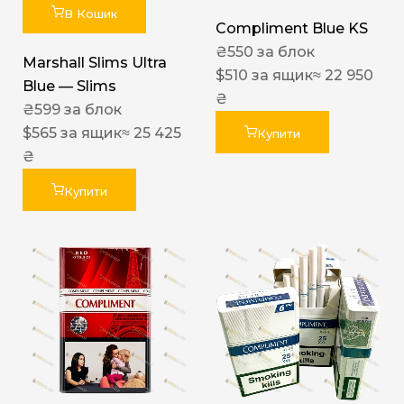
В Кошик
Compliment Blue KS
₴
550
за блок
Marshall Slims Ultra
$
510
за ящик
≈ 22 950
Blue — Slims
₴
₴
599
за блок
$
565
за ящик
≈ 25 425
Купити
₴
Купити