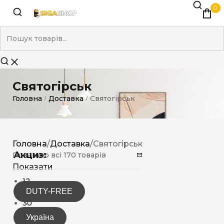
0
Святогірськ
Головна
Доставка
Святогірськ
/
/
Головна
/
Доставка
/
Святогірськ
Акциз:
Показано всі 170 товарів
Показати
12
DUTY-FREE
15
30
Україна