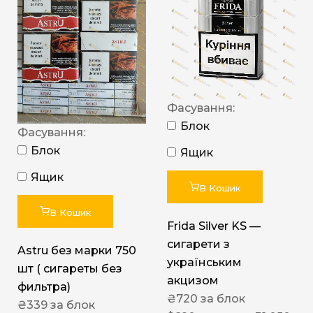
Фасування:
Блок
Фасування:
Блок
Ящик
Ящик
В Кошик
В Кошик
Frida Silver KS —
сигарети з
Astru без марки 750
українським
шт ( сигареты без
акцизом
фильтра)
₴
720
за блок
₴
339
за блок