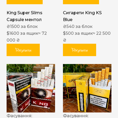
King Super Slims
Сигарети King KS
Capsule ментол
Blue
₴
1500
за блок
₴
540
за блок
$
1600
за ящик
≈ 72
$
500
за ящик
≈ 22 500
000 ₴
₴
Купити
Купити
Фасування:
Фасування: