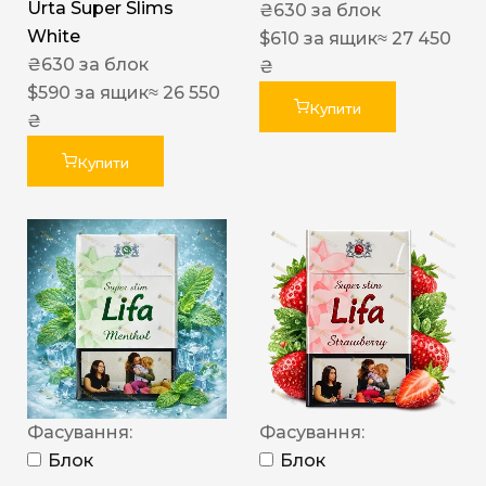
Urta Super Slims
₴
630
за блок
White
$
610
за ящик
≈ 27 450
₴
630
за блок
₴
$
590
за ящик
≈ 26 550
Купити
₴
Купити
Фасування:
Фасування:
Блок
Блок