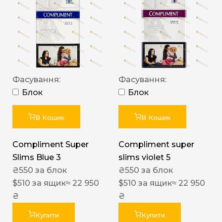
Фасування:
Фасування:
Блок
Блок
В Кошик
В Кошик
Compliment Super
Compliment super
Slims Blue 3
slims violet 5
₴
550
за блок
₴
550
за блок
$
510
за ящик
≈ 22 950
$
510
за ящик
≈ 22 950
₴
₴
Купити
Купити