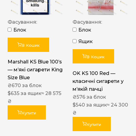
Фасування:
Фасування:
Блок
Блок
Ящик
В Кошик
В Кошик
Marshall KS Blue 100’s
— м’які сигарети King
OK KS 100 Red —
Size Blue
класичні сигарети у
₴
670
за блок
м’якій пачці
$
635
за ящик
≈ 28 575
₴
576
за блок
₴
$
540
за ящик
≈ 24 300
₴
Купити
Купити