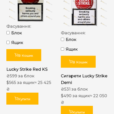
Фасування:
Блок
Фасування:
Блок
Ящик
Ящик
В Кошик
В Кошик
Lucky Strike Red KS
₴
599
за блок
Сигарети Lucky Strike
$
565
за ящик
≈ 25 425
Demi
₴
₴
531
за блок
$
490
за ящик
≈ 22 050
Купити
₴
Купити