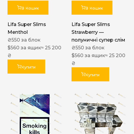
В Кошик
В Кошик
Lifa Super Slims
Lifa Super Slims
Menthol
Strawberry —
₴
550
за блок
полуничні супер слім
$
560
за ящик
≈ 25 200
₴
550
за блок
₴
$
560
за ящик
≈ 25 200
₴
Купити
Купити