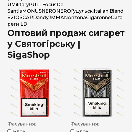
U
Military
PULL
Focus
De
Santis
MONUS
NERO
NERO
Гуцульскі
Italian Blend
821
OSCAR
Dandy
JM
MAN
Arizona
Cigaronne
Сига
рети LD
Оптовий продаж сигарет
у Святогірську |
SigaShop
Фасування:
Фасування:
Блок
Блок