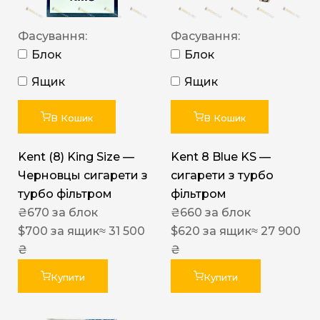
Фасування:
Фасування:
Блок
Блок
Ящик
Ящик
В Кошик
В Кошик
Kent (8) King Size —
Kent 8 Blue KS —
Черновцы сигарети з
сигарети з турбо
турбо фільтром
фільтром
₴
670
за блок
₴
660
за блок
$
700
за ящик
≈ 31 500
$
620
за ящик
≈ 27 900
₴
₴
Купити
Купити