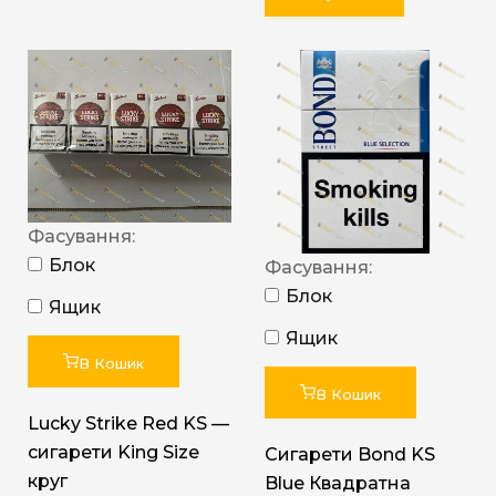
Фасування:
Блок
Фасування:
Блок
Ящик
Ящик
В Кошик
В Кошик
Lucky Strike Red KS —
сигарети King Size
Сигарети Bond KS
круг
Blue Квадратна