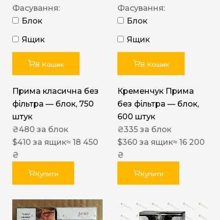
Фасування:
Фасування:
Блок
Блок
Ящик
Ящик
В Кошик
В Кошик
Прима класична без
Кременчук Прима
фільтра — блок, 750
без фільтра — блок,
штук
600 штук
₴
480
за блок
₴
335
за блок
$
410
за ящик
≈ 18 450
$
360
за ящик
≈ 16 200
₴
₴
Купити
Купити