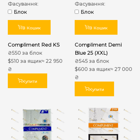
Фасування:
Фасування:
Блок
Блок
В Кошик
В Кошик
Compliment Red KS
Compliment Demi
₴
550
за блок
Blue 25 (XXL)
$
510
за ящик
≈ 22 950
₴
545
за блок
₴
$
600
за ящик
≈ 27 000
₴
Купити
Купити