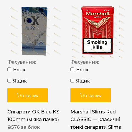
Фасування:
Фасування:
Блок
Блок
Ящик
Ящик
В Кошик
В Кошик
Сигарети OK Blue KS
Marshall Slims Red
100mm (м’яка пачка)
CLASSIC — класичні
₴
576
за блок
тонкі сигарети Slims