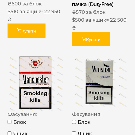
₴
600
за блок
пачка (DutyFree)
$
510
за ящик
≈ 22 950
₴
570
за блок
₴
$
500
за ящик
≈ 22 500
₴
Купити
Купити
Фасування:
Фасування:
Блок
Блок
Ящик
Ящик