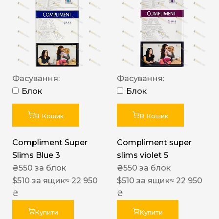
Фасування:
Фасування:
Блок
Блок
В Кошик
В Кошик
Compliment Super
Compliment super
Slims Blue 3
slims violet 5
₴
550
за блок
₴
550
за блок
$
510
за ящик
≈ 22 950
$
510
за ящик
≈ 22 950
₴
₴
Купити
Купити