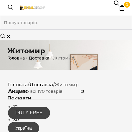
0
Житомир
Головна
Доставка
Житомир
/
/
Головна
/
Доставка
/
Житомир
Акциз:
Показано всі 170 товарів
Показати
12
DUTY-FREE
15
30
Україна