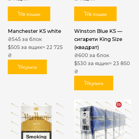
В Кошик
В Кошик
Manchester KS white
Winston Blue KS —
₴
545
за блок
сигарети King Size
$
505
за ящик
≈ 22 725
(квадрат)
₴
₴
600
за блок
$
530
за ящик
≈ 23 850
Купити
₴
Купити