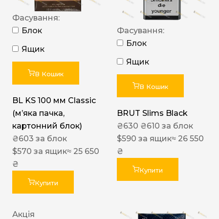
Фасування:
Блок
Фасування:
Блок
Ящик
Ящик
В Кошик
В Кошик
BL KS 100 мм Classic
(м’яка пачка,
BRUT Slims Black
картонний блок)
₴
630
₴
610
за блок
₴
603
за блок
$
590
за ящик
≈ 26 550
$
570
за ящик
≈ 25 650
₴
₴
Купити
Купити
Акція