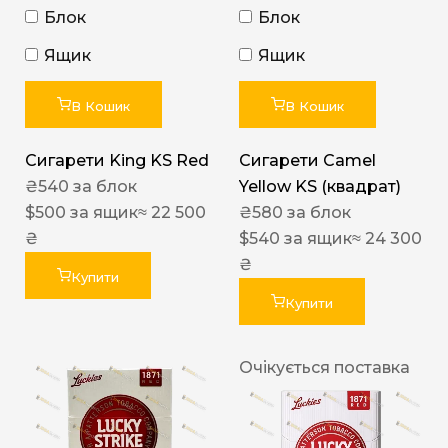
Блок
Блок
Ящик
Ящик
В Кошик
В Кошик
Сигарети King KS Red
Сигарети Camel
₴
540
за блок
Yellow KS (квадрат)
$
500
за ящик
≈ 22 500
₴
580
за блок
₴
$
540
за ящик
≈ 24 300
₴
Купити
Купити
Очікується поставка