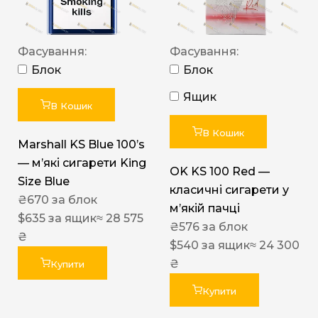
Фасування:
Фасування:
Блок
Блок
Ящик
В Кошик
В Кошик
Marshall KS Blue 100’s
— м’які сигарети King
OK KS 100 Red —
Size Blue
класичні сигарети у
₴
670
за блок
м’якій пачці
$
635
за ящик
≈ 28 575
₴
576
за блок
₴
$
540
за ящик
≈ 24 300
₴
Купити
Купити