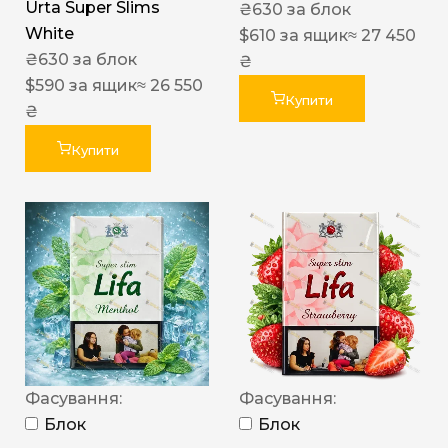
Urta Super Slims
₴
630
за блок
White
$
610
за ящик
≈ 27 450
₴
630
за блок
₴
$
590
за ящик
≈ 26 550
Купити
₴
Купити
Фасування:
Фасування:
Блок
Блок