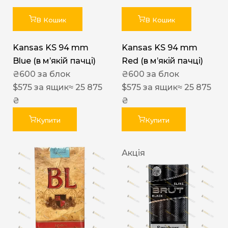
В Кошик
В Кошик
Kansas KS 94 mm
Kansas KS 94 mm
Blue (в мʼякій пачці)
Red (в мʼякій пачці)
₴
600
за блок
₴
600
за блок
$
575
за ящик
≈ 25 875
$
575
за ящик
≈ 25 875
₴
₴
Купити
Купити
Акція