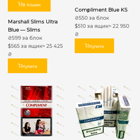
В Кошик
Compliment Blue KS
₴
550
за блок
Marshall Slims Ultra
$
510
за ящик
≈ 22 950
Blue — Slims
₴
₴
599
за блок
$
565
за ящик
≈ 25 425
Купити
₴
Купити