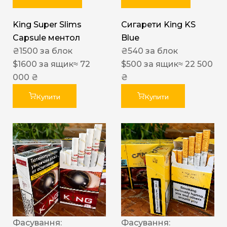
King Super Slims
Сигарети King KS
Capsule ментол
Blue
₴
1500
за блок
₴
540
за блок
$
1600
за ящик
≈ 72
$
500
за ящик
≈ 22 500
000 ₴
₴
Купити
Купити
Фасування:
Фасування: