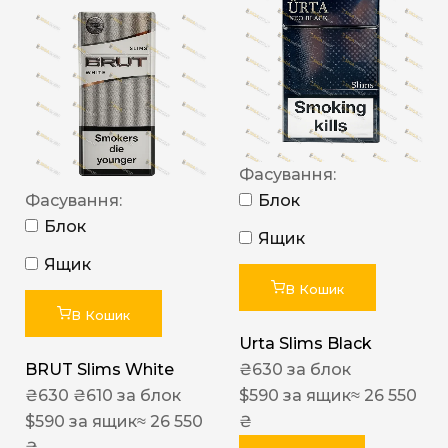
Фасування:
Фасування:
Блок
Блок
Ящик
Ящик
В Кошик
В Кошик
Urta Slims Black
BRUT Slims White
₴
630
за блок
₴
630
₴
610
за блок
$
590
за ящик
≈ 26 550
$
590
за ящик
≈ 26 550
₴
₴