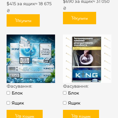
$
690
за ящик
≈ 31 050
$
415
за ящик
≈ 18 675
₴
₴
Купити
Купити
Фасування:
Фасування:
Блок
Блок
Ящик
Ящик
В Кошик
В Кошик