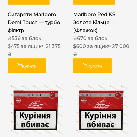
Сигарети Marlboro
Marlboro Red KS
Demi Touch — турбо
Золоте Кільце
фільтр
(Флажок)
₴
536
за блок
₴
670
за блок
$
475
за ящик
≈ 21 375
$
600
за ящик
≈ 27 000
₴
₴
Купити
Купити