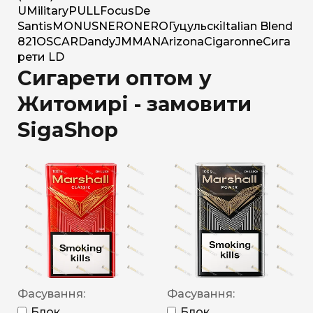
U
Military
PULL
Focus
De
Santis
MONUS
NERO
NERO
Гуцульскі
Italian Blend
821
OSCAR
Dandy
JM
MAN
Arizona
Cigaronne
Сига
рети LD
Сигарети оптом у
Житомирі - замовити
SigaShop
Фасування:
Фасування:
Блок
Блок