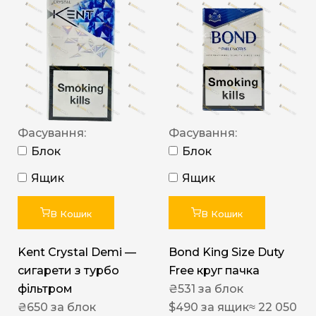
Фасування:
Фасування:
Блок
Блок
Ящик
Ящик
В Кошик
В Кошик
Kent Crystal Demi —
Bond King Size Duty
сигарети з турбо
Free круг пачка
фільтром
₴
531
за блок
₴
650
за блок
$
490
за ящик
≈ 22 050