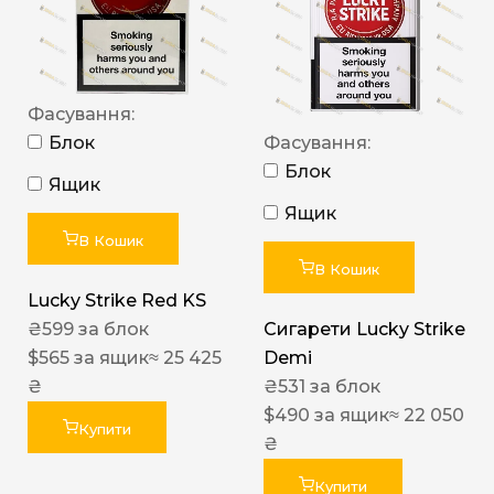
Фасування:
Блок
Фасування:
Блок
Ящик
Ящик
В Кошик
В Кошик
Lucky Strike Red KS
₴
599
за блок
Сигарети Lucky Strike
$
565
за ящик
≈ 25 425
Demi
₴
₴
531
за блок
$
490
за ящик
≈ 22 050
Купити
₴
Купити