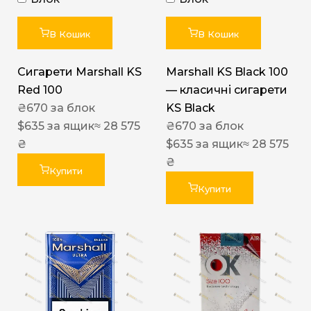
В Кошик
В Кошик
Сигарети Marshall KS
Marshall KS Black 100
Red 100
— класичні сигарети
₴
670
за блок
KS Black
$
635
за ящик
≈ 28 575
₴
670
за блок
₴
$
635
за ящик
≈ 28 575
₴
Купити
Купити