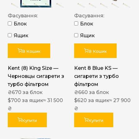
Фасування:
Фасування:
Блок
Блок
Ящик
Ящик
В Кошик
В Кошик
Kent (8) King Size —
Kent 8 Blue KS —
Черновцы сигарети з
сигарети з турбо
турбо фільтром
фільтром
₴
670
за блок
₴
660
за блок
$
700
за ящик
≈ 31 500
$
620
за ящик
≈ 27 900
₴
₴
Купити
Купити