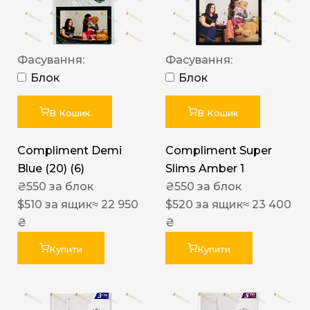
Фасування:
Фасування:
Блок
Блок
В Кошик
В Кошик
Compliment Demi
Compliment Super
Blue (20) (6)
Slims Amber 1
₴
550
за блок
₴
550
за блок
$
510
за ящик
≈ 22 950
$
520
за ящик
≈ 23 400
₴
₴
Купити
Купити