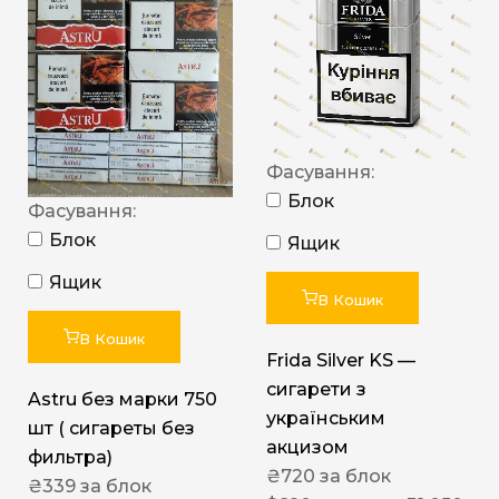
Фасування:
Блок
Фасування:
Блок
Ящик
Ящик
В Кошик
В Кошик
Frida Silver KS —
сигарети з
Astru без марки 750
українським
шт ( сигареты без
акцизом
фильтра)
₴
720
за блок
₴
339
за блок