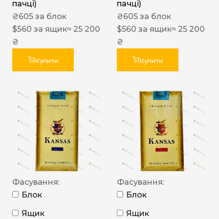
пачці)
пачці)
₴
605
за блок
₴
605
за блок
$
560
за ящик
≈ 25 200
$
560
за ящик
≈ 25 200
₴
₴
Купити
Купити
Фасування:
Фасування:
Блок
Блок
Ящик
Ящик