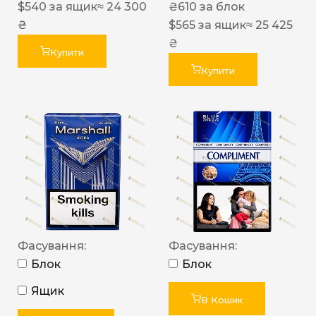
$
540
за ящик
≈ 24 300
₴
610
за блок
₴
$
565
за ящик
≈ 25 425
₴
Купити
Купити
Фасування:
Фасування:
Блок
Блок
Ящик
В Кошик