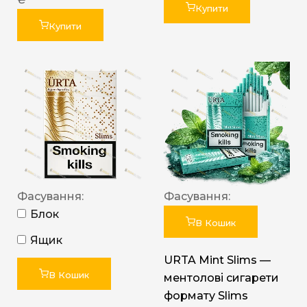
Купити
Купити
Фасування:
Фасування:
Блок
В Кошик
Ящик
URTA Mint Slims —
В Кошик
ментолові сигарети
формату Slims