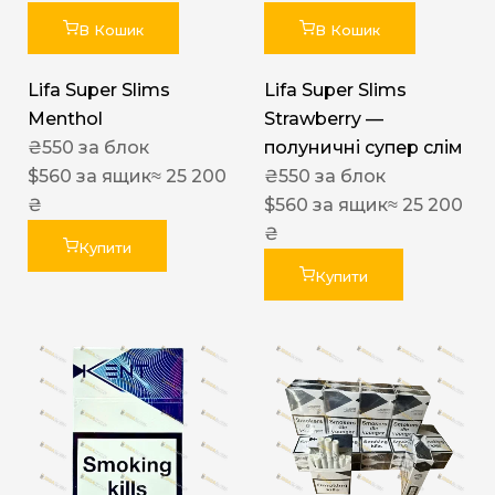
В Кошик
В Кошик
Lifa Super Slims
Lifa Super Slims
Menthol
Strawberry —
₴
550
за блок
полуничні супер слім
$
560
за ящик
≈ 25 200
₴
550
за блок
₴
$
560
за ящик
≈ 25 200
₴
Купити
Купити