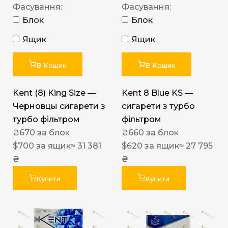
Фасування:
Фасування:
Блок
Блок
Ящик
Ящик
В Кошик
В Кошик
Kent (8) King Size —
Kent 8 Blue KS —
Черновцы сигарети з
сигарети з турбо
турбо фільтром
фільтром
₴
670
за блок
₴
660
за блок
$
700
за ящик
≈ 31 381
$
620
за ящик
≈ 27 795
₴
₴
Купити
Купити