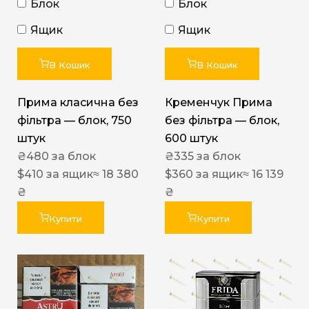
Блок
Блок
Ящик
Ящик
В Кошик
В Кошик
Прима класична без
Кременчук Прима
фільтра — блок, 750
без фільтра — блок,
штук
600 штук
₴
480
за блок
₴
335
за блок
$
410
за ящик
≈ 18 380
$
360
за ящик
≈ 16 139
₴
₴
Купити
Купити