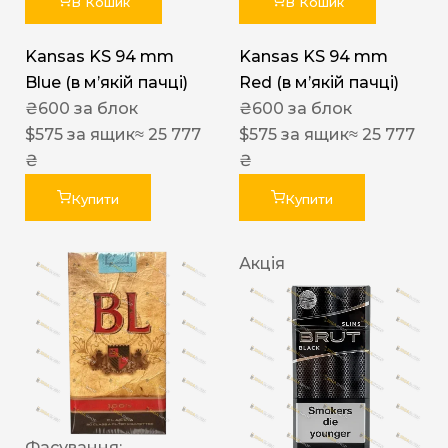
В Кошик
В Кошик
Kansas KS 94 mm
Kansas KS 94 mm
Blue (в мʼякій пачці)
Red (в мʼякій пачці)
₴
600
за блок
₴
600
за блок
$
575
за ящик
≈ 25 777
$
575
за ящик
≈ 25 777
₴
₴
Купити
Купити
Акція
Фасування: