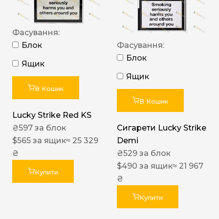
Фасування:
Блок
Фасування:
Блок
Ящик
Ящик
В Кошик
В Кошик
Lucky Strike Red KS
₴
597
за блок
Сигарети Lucky Strike
$
565
за ящик
≈ 25 329
Demi
₴
₴
529
за блок
$
490
за ящик
≈ 21 967
Купити
₴
Купити