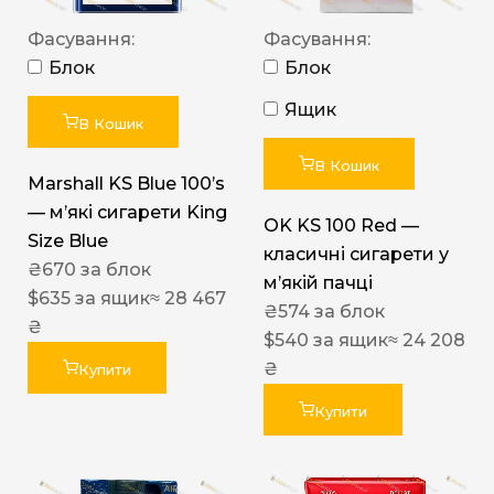
Фасування:
Фасування:
Блок
Блок
Ящик
В Кошик
В Кошик
Marshall KS Blue 100’s
— м’які сигарети King
OK KS 100 Red —
Size Blue
класичні сигарети у
₴
670
за блок
м’якій пачці
$
635
за ящик
≈ 28 467
₴
574
за блок
₴
$
540
за ящик
≈ 24 208
₴
Купити
Купити