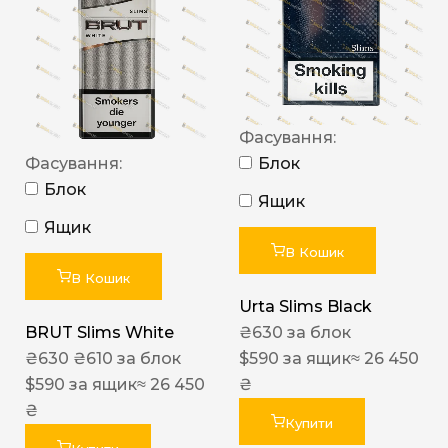
Фасування:
Фасування:
Блок
Блок
Ящик
Ящик
В Кошик
В Кошик
Urta Slims Black
BRUT Slims White
₴
630
за блок
₴
630
₴
610
за блок
$
590
за ящик
≈ 26 450
$
590
за ящик
≈ 26 450
₴
₴
Купити