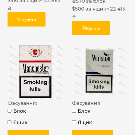
$
510
за ящик
≈ 22 863
₴
570
за блок
₴
$
500
за ящик
≈ 22 415
₴
Купити
Купити
Фасування:
Фасування:
Блок
Блок
Ящик
Ящик