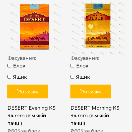
Фасування:
Фасування:
Блок
Блок
Ящик
Ящик
В Кошик
В Кошик
DESERT Evening KS
DESERT Morning KS
94 mm (в мʼякій
94 mm (в мʼякій
пачці)
пачці)
₴
605
за блок
₴
605
за блок