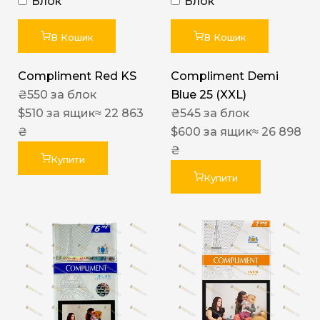
Блок
Блок
В Кошик
В Кошик
Compliment Red KS
Compliment Demi
₴
550
за блок
Blue 25 (XXL)
$
510
за ящик
≈ 22 863
₴
545
за блок
₴
$
600
за ящик
≈ 26 898
₴
Купити
Купити