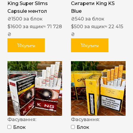
King Super Slims
Сигарети King KS
Capsule ментол
Blue
₴
1500
за блок
₴
540
за блок
$
1600
за ящик
≈ 71 728
$
500
за ящик
≈ 22 415
₴
₴
Купити
Купити
Фасування:
Фасування:
Блок
Блок