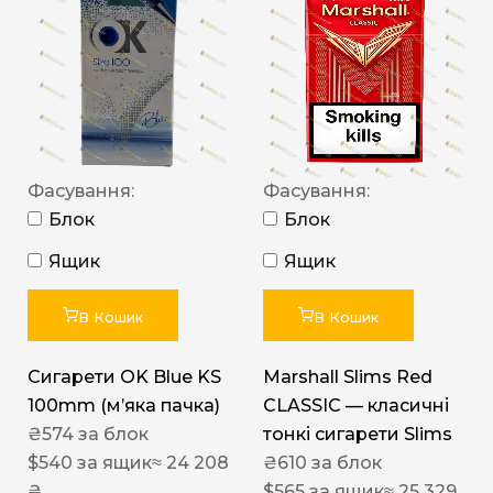
Фасування:
Фасування:
Блок
Блок
Ящик
Ящик
В Кошик
В Кошик
Сигарети OK Blue KS
Marshall Slims Red
100mm (м’яка пачка)
CLASSIC — класичні
₴
574
за блок
тонкі сигарети Slims
$
540
за ящик
≈ 24 208
₴
610
за блок
₴
$
565
за ящик
≈ 25 329