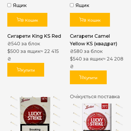
Ящик
Ящик
В Кошик
В Кошик
Сигарети King KS Red
Сигарети Camel
₴
540
за блок
Yellow KS (квадрат)
$
500
за ящик
≈ 22 415
₴
580
за блок
₴
$
540
за ящик
≈ 24 208
₴
Купити
Купити
Очікується поставка