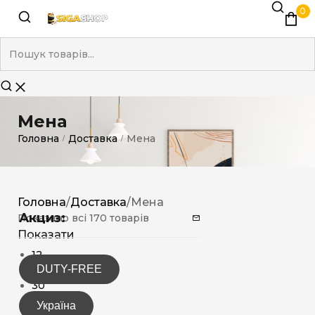
0
Мена
Головна
Доставка
Мена
/
/
Головна
/
Доставка
/
Мена
Акциз:
Показано всі 170 товарів
Показати
12
DUTY-FREE
15
30
Україна