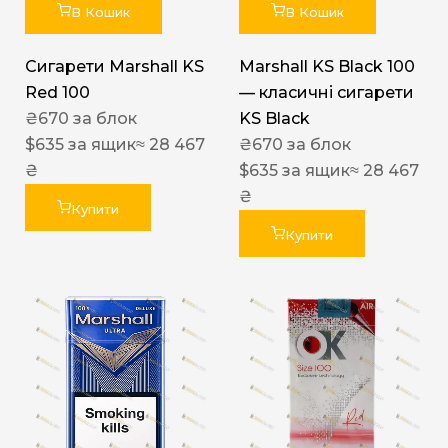
В Кошик
В Кошик
Сигарети Marshall KS
Marshall KS Black 100
Red 100
— класичні сигарети
₴
670
за блок
KS Black
$
635
за ящик
≈ 28 467
₴
670
за блок
₴
$
635
за ящик
≈ 28 467
₴
Купити
Купити