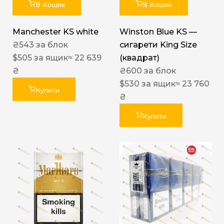
В Кошик
В Кошик
Manchester KS white
Winston Blue KS —
₴
543
за блок
сигарети King Size
$
505
за ящик
≈ 22 639
(квадрат)
₴
₴
600
за блок
$
530
за ящик
≈ 23 760
Купити
₴
Купити