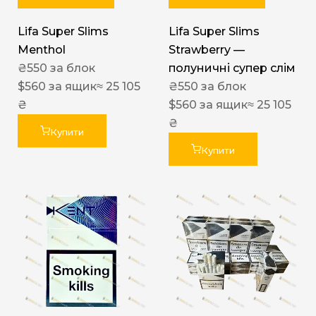
Lifa Super Slims
Lifa Super Slims
Menthol
Strawberry —
₴
550
за блок
полуничні супер слім
$
560
за ящик
≈ 25 105
₴
550
за блок
₴
$
560
за ящик
≈ 25 105
₴
Купити
Купити