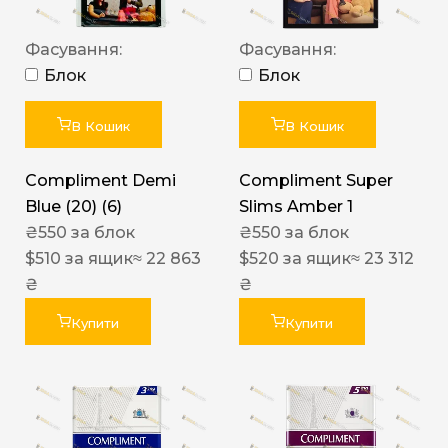
Фасування:
Фасування:
Блок
Блок
В Кошик
В Кошик
Compliment Demi
Compliment Super
Blue (20) (6)
Slims Amber 1
₴
550
за блок
₴
550
за блок
$
510
за ящик
≈ 22 863
$
520
за ящик
≈ 23 312
₴
₴
Купити
Купити