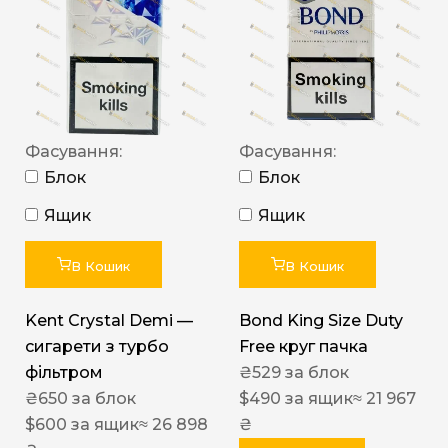
Фасування:
Фасування:
Блок
Блок
Ящик
Ящик
В Кошик
В Кошик
Kent Crystal Demi —
Bond King Size Duty
сигарети з турбо
Free круг пачка
фільтром
₴
529
за блок
₴
650
за блок
$
490
за ящик
≈ 21 967
$
600
за ящик
≈ 26 898
₴