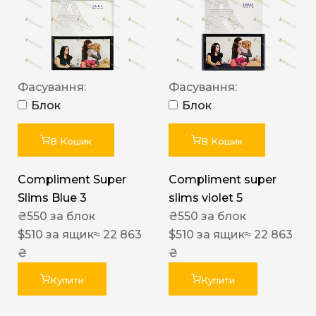
Фасування:
Фасування:
Блок
Блок
В Кошик
В Кошик
Compliment Super
Compliment super
Slims Blue 3
slims violet 5
₴
550
за блок
₴
550
за блок
$
510
за ящик
≈ 22 863
$
510
за ящик
≈ 22 863
₴
₴
Купити
Купити