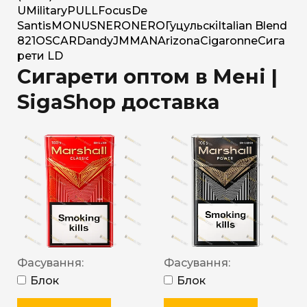
U
Military
PULL
Focus
De
Santis
MONUS
NERO
NERO
Гуцульскі
Italian Blend
821
OSCAR
Dandy
JM
MAN
Arizona
Cigaronne
Сига
рети LD
Сигарети оптом в Мені |
SigaShop доставка
Фасування:
Фасування:
Блок
Блок