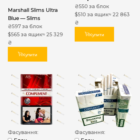
₴
550
за блок
Marshall Slims Ultra
$
510
за ящик
≈ 22 863
Blue — Slims
₴
₴
597
за блок
$
565
за ящик
≈ 25 329
Купити
₴
Купити
Фасування:
Фасування: