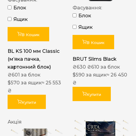
Блок
Фасування:
Блок
Ящик
Ящик
В Кошик
В Кошик
BL KS 100 мм Classic
(м’яка пачка,
BRUT Slims Black
картонний блок)
₴
630
₴
610
за блок
₴
601
за блок
$
590
за ящик
≈ 26 450
$
570
за ящик
≈ 25 553
₴
₴
Купити
Купити
Акція