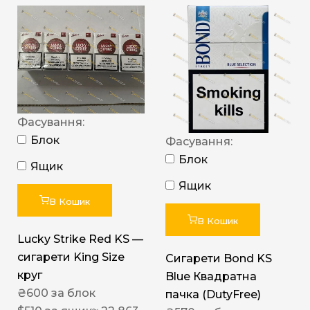
Фасування:
Блок
Фасування:
Блок
Ящик
Ящик
В Кошик
В Кошик
Lucky Strike Red KS —
сигарети King Size
Сигарети Bond KS
круг
Blue Квадратна
₴
600
за блок
пачка (DutyFree)