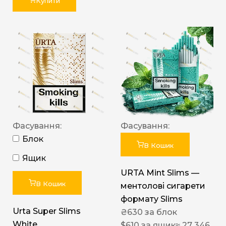
Купити
Фасування:
Фасування:
Блок
В Кошик
Ящик
URTA Mint Slims —
В Кошик
ментолові сигарети
формату Slims
Urta Super Slims
₴
630
за блок
White
$
610
за ящик
≈ 27 346