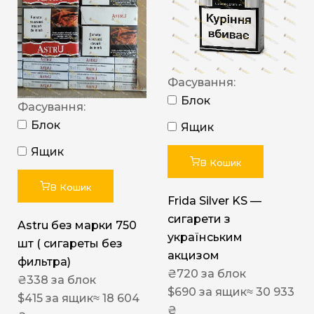
Фасування:
Блок
Фасування:
Блок
Ящик
Ящик
В Кошик
В Кошик
Frida Silver KS —
сигарети з
Astru без марки 750
українським
шт ( сигареты без
акцизом
фильтра)
₴
720
за блок
₴
338
за блок
$
690
за ящик
≈ 30 933
$
415
за ящик
≈ 18 604
₴