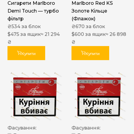
Сигарети Marlboro
Marlboro Red KS
Demi Touch — турбо
Золоте Кільце
фільтр
(Флажок)
₴
534
за блок
₴
670
за блок
$
475
за ящик
≈ 21 294
$
600
за ящик
≈ 26 898
₴
₴
Купити
Купити
Фасування:
Фасування: