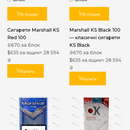
В Кошик
В Кошик
Сигарети Marshall KS
Marshall KS Black 100
Red 100
— класичні сигарети
₴
670
за блок
KS Black
$
635
за ящик
≈ 28 594
₴
670
за блок
₴
$
635
за ящик
≈ 28 594
₴
Купити
Купити