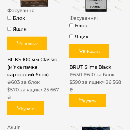
Фасування:
Блок
Фасування:
Блок
Ящик
Ящик
В Кошик
В Кошик
BL KS 100 мм Classic
(м’яка пачка,
BRUT Slims Black
картонний блок)
₴
630
₴
610
за блок
₴
603
за блок
$
590
за ящик
≈ 26 568
$
570
за ящик
≈ 25 667
₴
₴
Купити
Купити
Акція