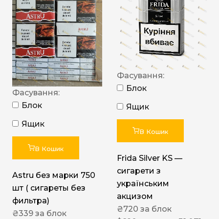
Фасування:
Блок
Фасування:
Блок
Ящик
Ящик
В Кошик
В Кошик
Frida Silver KS —
сигарети з
Astru без марки 750
українським
шт ( сигареты без
акцизом
фильтра)
₴
720
за блок
₴
339
за блок