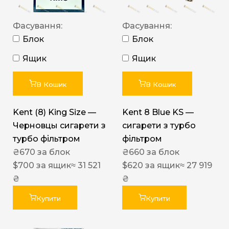
Фасування:
Фасування:
Блок
Блок
Ящик
Ящик
В Кошик
В Кошик
Kent (8) King Size —
Kent 8 Blue KS —
Черновцы сигарети з
сигарети з турбо
турбо фільтром
фільтром
₴
670
за блок
₴
660
за блок
$
700
за ящик
≈ 31 521
$
620
за ящик
≈ 27 919
₴
₴
Купити
Купити