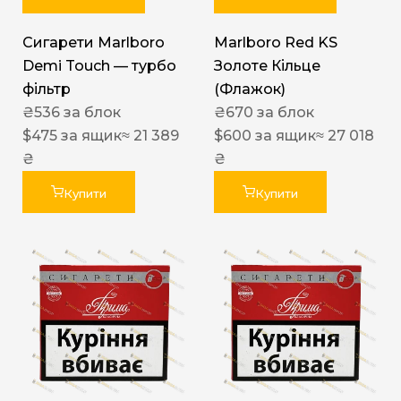
Сигарети Marlboro
Marlboro Red KS
Demi Touch — турбо
Золоте Кільце
фільтр
(Флажок)
₴
536
за блок
₴
670
за блок
$
475
за ящик
≈ 21 389
$
600
за ящик
≈ 27 018
₴
₴
Купити
Купити