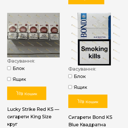
Фасування:
Блок
Фасування:
Блок
Ящик
Ящик
В Кошик
В Кошик
Lucky Strike Red KS —
сигарети King Size
Сигарети Bond KS
круг
Blue Квадратна