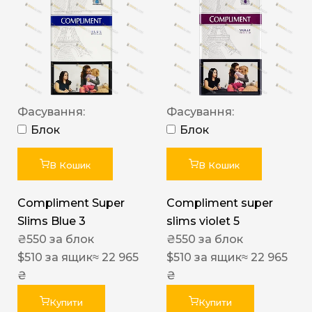
Фасування:
Фасування:
Блок
Блок
В Кошик
В Кошик
Compliment Super
Compliment super
Slims Blue 3
slims violet 5
₴
550
за блок
₴
550
за блок
$
510
за ящик
≈ 22 965
$
510
за ящик
≈ 22 965
₴
₴
Купити
Купити