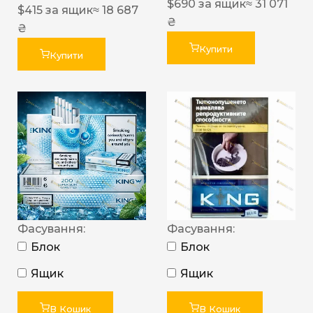
$
690
за ящик
≈ 31 071
$
415
за ящик
≈ 18 687
₴
₴
Купити
Купити
Фасування:
Фасування:
Блок
Блок
Ящик
Ящик
В Кошик
В Кошик