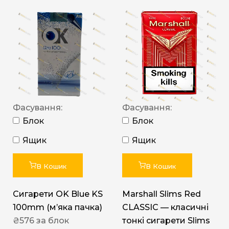
Фасування:
Фасування:
Блок
Блок
Ящик
Ящик
В Кошик
В Кошик
Сигарети OK Blue KS
Marshall Slims Red
100mm (м’яка пачка)
CLASSIC — класичні
₴
576
за блок
тонкі сигарети Slims