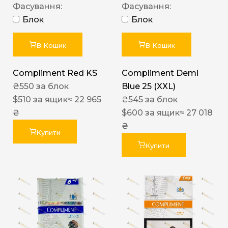
Фасування:
Фасування:
Блок
Блок
В Кошик
В Кошик
Compliment Red KS
Compliment Demi
₴
550
за блок
Blue 25 (XXL)
$
510
за ящик
≈ 22 965
₴
545
за блок
₴
$
600
за ящик
≈ 27 018
₴
Купити
Купити