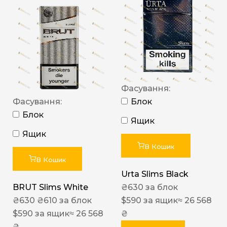
Фасування:
Фасування:
Блок
Блок
Ящик
Ящик
В Кошик
В Кошик
Urta Slims Black
BRUT Slims White
₴
630
за блок
₴
630
₴
610
за блок
$
590
за ящик
≈ 26 568
$
590
за ящик
≈ 26 568
₴
₴