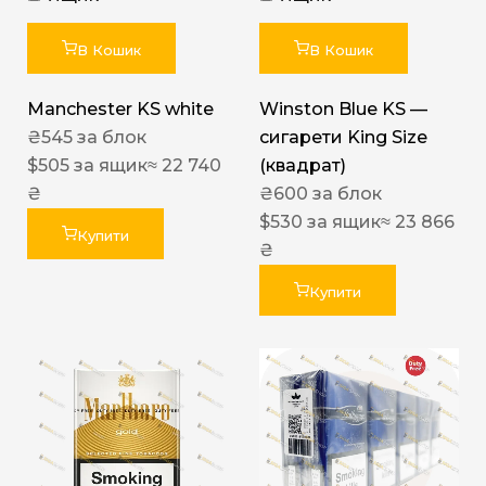
В Кошик
В Кошик
Manchester KS white
Winston Blue KS —
₴
545
за блок
сигарети King Size
$
505
за ящик
≈ 22 740
(квадрат)
₴
₴
600
за блок
$
530
за ящик
≈ 23 866
Купити
₴
Купити