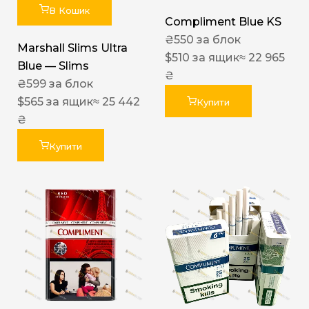
В Кошик
Compliment Blue KS
₴
550
за блок
Marshall Slims Ultra
$
510
за ящик
≈ 22 965
Blue — Slims
₴
₴
599
за блок
$
565
за ящик
≈ 25 442
Купити
₴
Купити