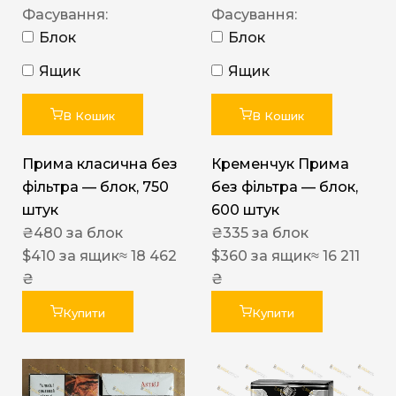
Фасування:
Фасування:
Блок
Блок
Ящик
Ящик
В Кошик
В Кошик
Прима класична без
Кременчук Прима
фільтра — блок, 750
без фільтра — блок,
штук
600 штук
₴
480
за блок
₴
335
за блок
$
410
за ящик
≈ 18 462
$
360
за ящик
≈ 16 211
₴
₴
Купити
Купити