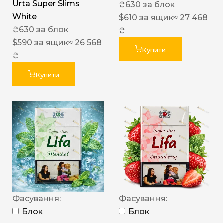
Urta Super Slims
₴
630
за блок
White
$
610
за ящик
≈ 27 468
₴
630
за блок
₴
$
590
за ящик
≈ 26 568
Купити
₴
Купити
Фасування:
Фасування:
Блок
Блок