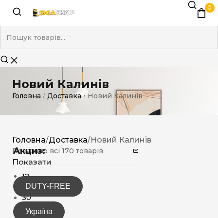
0
Новий Калинів
Головна
Доставка
Новий Калинів
/
/
Головна
/
Доставка
/
Новий Калинів
Акциз:
Показано всі 170 товарів
Показати
12
DUTY-FREE
15
30
Україна