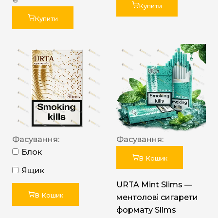
Купити
Купити
Фасування:
Фасування:
Блок
В Кошик
Ящик
URTA Mint Slims —
В Кошик
ментолові сигарети
формату Slims