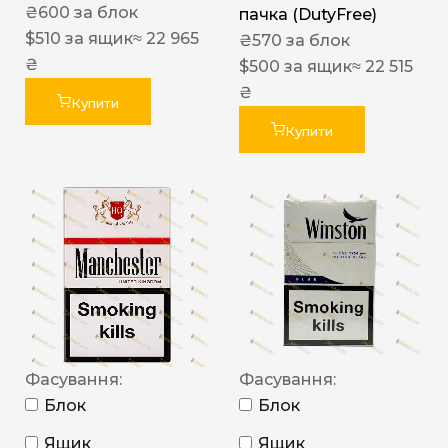
₴
600
за блок
пачка (DutyFree)
$
510
за ящик
≈ 22 965
₴
570
за блок
₴
$
500
за ящик
≈ 22 515
₴
Купити
Купити
Фасування:
Фасування:
Блок
Блок
Ящик
Ящик