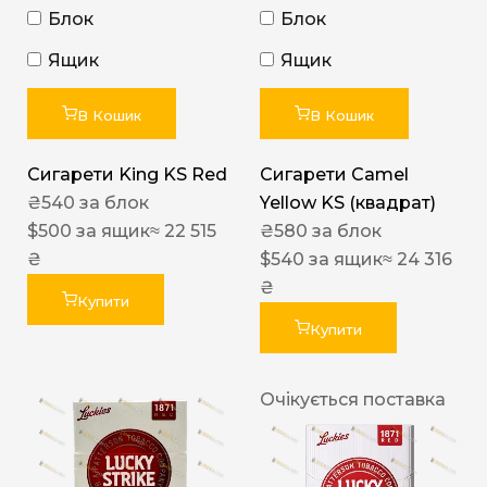
Блок
Блок
Ящик
Ящик
В Кошик
В Кошик
Сигарети King KS Red
Сигарети Camel
₴
540
за блок
Yellow KS (квадрат)
$
500
за ящик
≈ 22 515
₴
580
за блок
₴
$
540
за ящик
≈ 24 316
₴
Купити
Купити
Очікується поставка