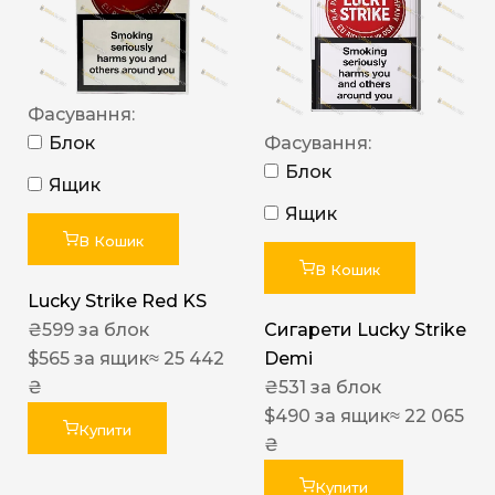
Фасування:
Блок
Фасування:
Блок
Ящик
Ящик
В Кошик
В Кошик
Lucky Strike Red KS
₴
599
за блок
Сигарети Lucky Strike
$
565
за ящик
≈ 25 442
Demi
₴
₴
531
за блок
$
490
за ящик
≈ 22 065
Купити
₴
Купити