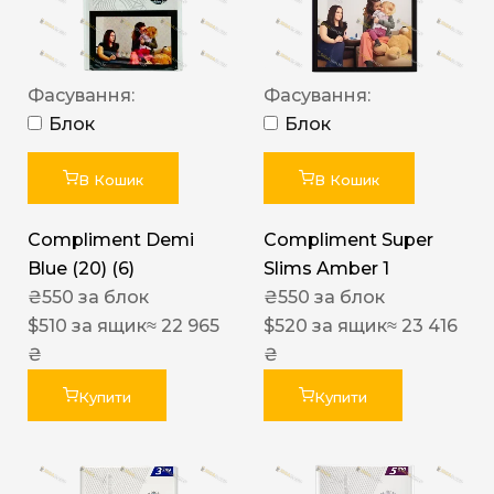
Фасування:
Фасування:
Блок
Блок
В Кошик
В Кошик
Compliment Demi
Compliment Super
Blue (20) (6)
Slims Amber 1
₴
550
за блок
₴
550
за блок
$
510
за ящик
≈ 22 965
$
520
за ящик
≈ 23 416
₴
₴
Купити
Купити