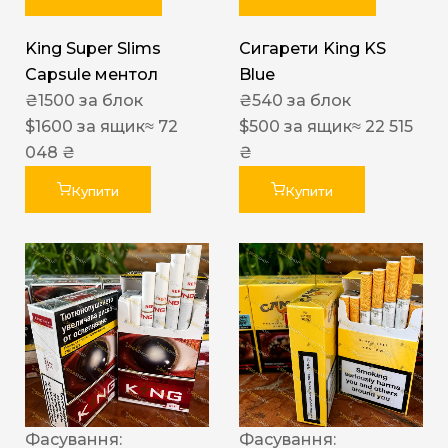
King Super Slims
Сигарети King KS
Capsule ментол
Blue
₴
1500
за блок
₴
540
за блок
$
1600
за ящик
≈ 72
$
500
за ящик
≈ 22 515
048 ₴
₴
Купити
Купити
Фасування:
Фасування: