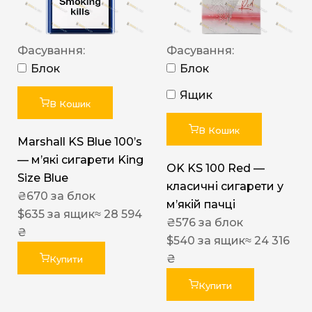
Фасування:
Фасування:
Блок
Блок
Ящик
В Кошик
В Кошик
Marshall KS Blue 100’s
— м’які сигарети King
OK KS 100 Red —
Size Blue
класичні сигарети у
₴
670
за блок
м’якій пачці
$
635
за ящик
≈ 28 594
₴
576
за блок
₴
$
540
за ящик
≈ 24 316
₴
Купити
Купити