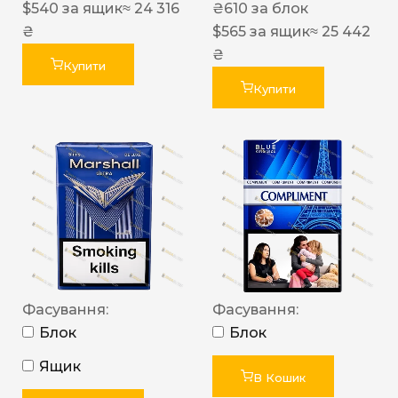
$
540
за ящик
≈ 24 316
₴
610
за блок
₴
$
565
за ящик
≈ 25 442
₴
Купити
Купити
Фасування:
Фасування:
Блок
Блок
Ящик
В Кошик