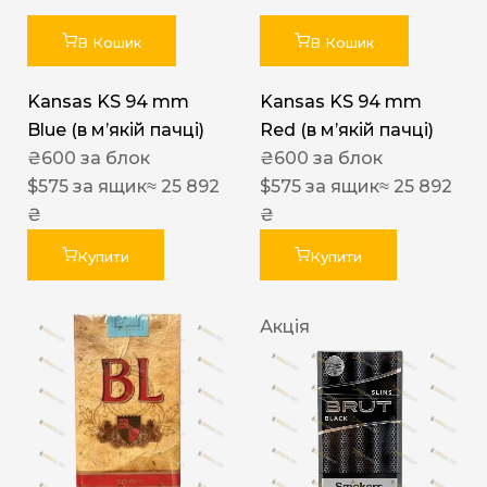
В Кошик
В Кошик
Kansas KS 94 mm
Kansas KS 94 mm
Blue (в мʼякій пачці)
Red (в мʼякій пачці)
₴
600
за блок
₴
600
за блок
$
575
за ящик
≈ 25 892
$
575
за ящик
≈ 25 892
₴
₴
Купити
Купити
Акція