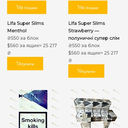
В Кошик
В Кошик
Lifa Super Slims
Lifa Super Slims
Menthol
Strawberry —
₴
550
за блок
полуничні супер слім
$
560
за ящик
≈ 25 217
₴
550
за блок
₴
$
560
за ящик
≈ 25 217
₴
Купити
Купити