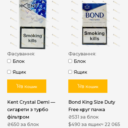
Фасування:
Фасування:
Блок
Блок
Ящик
Ящик
В Кошик
В Кошик
Kent Crystal Demi —
Bond King Size Duty
сигарети з турбо
Free круг пачка
фільтром
₴
531
за блок
₴
650
за блок
$
490
за ящик
≈ 22 065