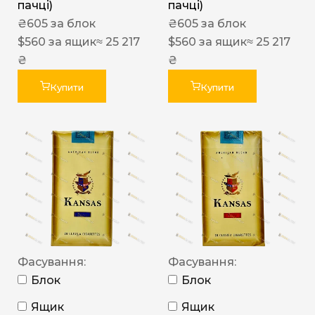
пачці)
пачці)
₴
605
за блок
₴
605
за блок
$
560
за ящик
≈ 25 217
$
560
за ящик
≈ 25 217
₴
₴
Купити
Купити
Фасування:
Фасування:
Блок
Блок
Ящик
Ящик