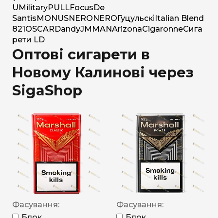
U
Military
PULL
Focus
De
Santis
MONUS
NERO
NERO
Гуцульскі
Italian Blend
821
OSCAR
Dandy
JM
MAN
Arizona
Cigaronne
Сига
рети LD
Оптові сигарети в
Новому Калинові через
SigaShop
Фасування:
Фасування:
Блок
Блок