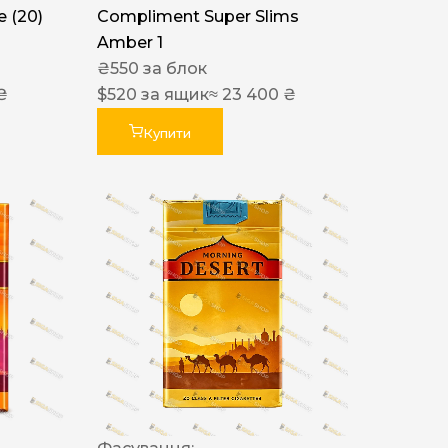
 (20)
Compliment Super Slims
Amber 1
₴
550
за блок
₴
$
520
за ящик
≈ 23 400 ₴
Купити