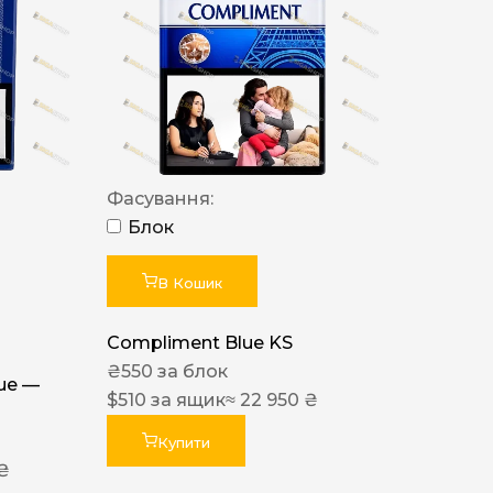
Фасування:
Блок
В Кошик
Compliment Blue KS
₴
550
за блок
lue —
$
510
за ящик
≈ 22 950 ₴
Купити
 ₴