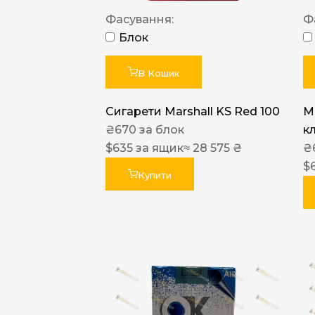
Фасування:
Ф
Блок
В Кошик
Сигарети Marshall KS Red 100
M
₴
670
за блок
к
$
635
за ящик
≈ 28 575 ₴
₴
$
Купити