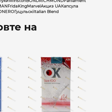
луки
Winston
BOND
RICHMOND
Parliament
MAN
Frida
King
Marvel
Акциз UA
Капсула
O
NERO
Гуцульскі
Italian Blend
овте на