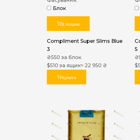
Фасування:
Ф
Блок
В Кошик
Compliment Super Slims Blue
C
3
5
₴
550
за блок
₴
$
510
за ящик
≈ 22 950 ₴
$
Купити