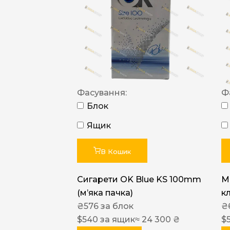
Фасування:
Ф
Блок
Ящик
В Кошик
Сигарети OK Blue KS 100mm
M
(м’яка пачка)
к
₴
576
за блок
₴
$
540
за ящик
≈ 24 300 ₴
$