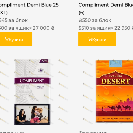
ompliment Demi Blue 25
Compliment Demi Blue
XXL)
(6)
545
за блок
₴
550
за блок
600
за ящик
≈ 27 000 ₴
$
510
за ящик
≈ 22 950 
Купити
Купити