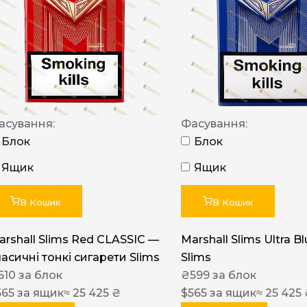
NERO
NERO
Гуцульскі
Italian Blend 821
OSCAR
асування:
Фасування:
Блок
Блок
Dandy
Ящик
Ящик
JM
MAN
В Кошик
В Кошик
Arizona
arshall Slims Red CLASSIC —
Marshall Slims Ultra B
Cigaronne
ласичні тонкі сигарети Slims
Slims
Сигарети LD
610
за блок
₴
599
за блок
565
за ящик
≈ 25 425 ₴
$
565
за ящик
≈ 25 425