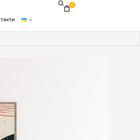
0
такти