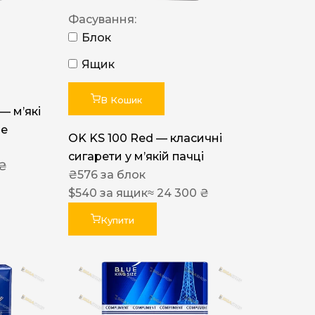
Фасування:
Блок
Ящик
В Кошик
 — м’які
ue
OK KS 100 Red — класичні
сигарети у м’якій пачці
 ₴
₴
576
за блок
$
540
за ящик
≈ 24 300 ₴
Купити