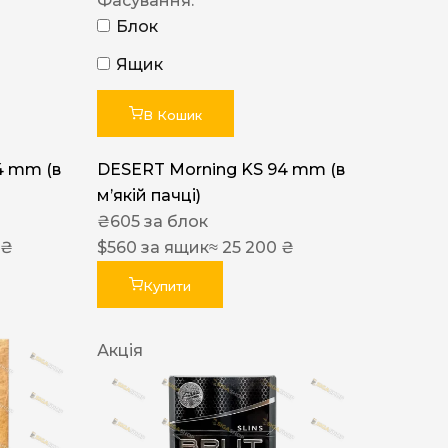
Фасування:
Блок
Ящик
В Кошик
4 mm (в
DESERT Morning KS 94 mm (в
мʼякій пачці)
₴
605
за блок
 ₴
$
560
за ящик
≈ 25 200 ₴
Купити
Акція