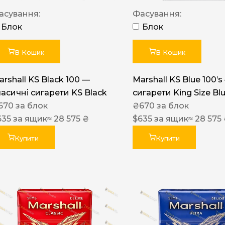
Акциз UA
асування:
Фасування:
Капсула (смак)
Блок
Блок
Manchester
В Кошик
В Кошик
Nistru
arshall KS Black 100 —
Marshall KS Blue 100’s
Leana
ласичні сигарети KS Black
сигарети King Size Bl
Montecristo
670
за блок
₴
670
за блок
635
за ящик
≈ 28 575 ₴
$
635
за ящик
≈ 28 575
ASTRU
Military
Купити
Купити
PULL
Focus
De Santis
MONUS