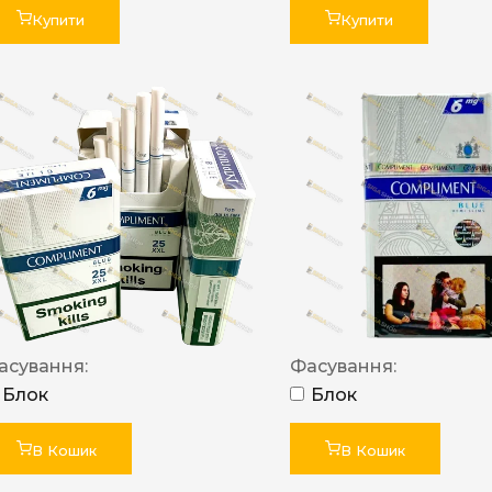
Купити
Купити
асування:
Фасування:
Блок
Блок
В Кошик
В Кошик