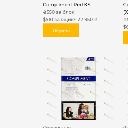
Compliment Red KS
C
₴
550
за блок
(
$
510
за ящик
≈ 22 950 ₴
₴
$
Купити