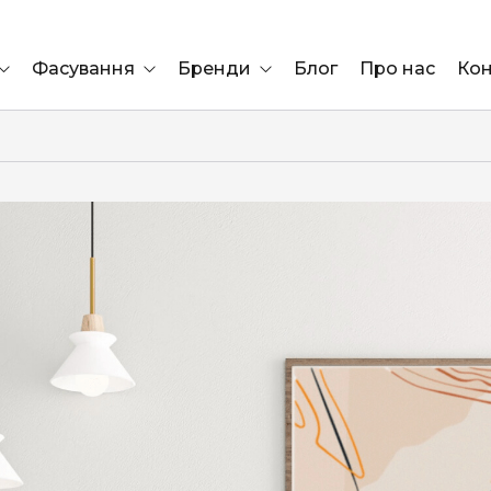
Фасування
Бренди
Блог
Про нас
Кон
Ящик
Elf Bar
Блок
Compliment
Львів
Marshall
Marlboro
OK
ÜRTA
сула)
Lifa
BRUT