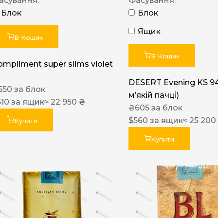
асування:
Фасування:
Блок
Блок
Ящик
В Кошик
В Кошик
ompliment super slims violet
DESERT Evening KS 9
550
за блок
мʼякій пачці)
510
за ящик
≈ 22 950 ₴
₴
605
за блок
$
560
за ящик
≈ 25 200
Купити
Купити