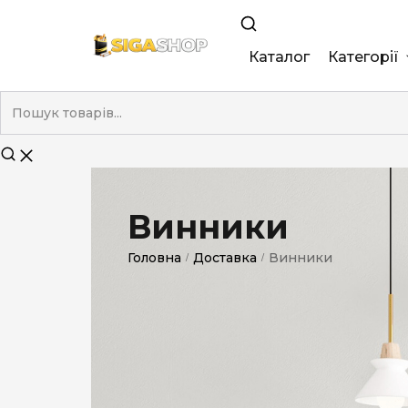
Каталог
Категорії
King Size
Demi
Super Slim
Винники
Nano
Головна
Доставка
Винники
/
/
Без фільтра
Duty-Free
Електронні
Смакові (кап