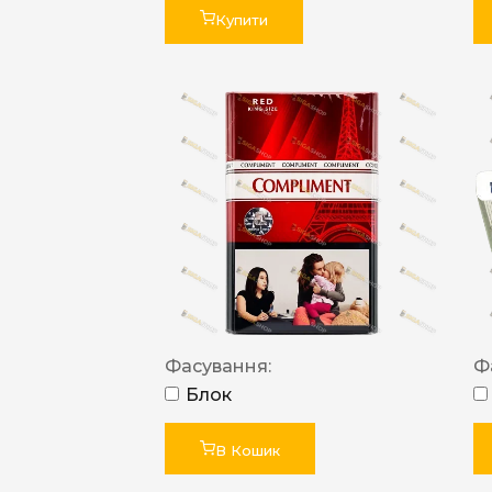
Купити
Фасування:
Ф
Блок
В Кошик