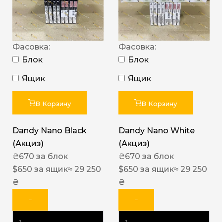
Фасовка:
Фасовка:
Блок
Блок
Ящик
Ящик
В Корзину
В Корзину
Dandy Nano Black
Dandy Nano White
(Акциз)
(Акциз)
₴
670
за блок
₴
670
за блок
$
650
за ящик
≈ 29 250
$
650
за ящик
≈ 29 250
₴
₴
−
−