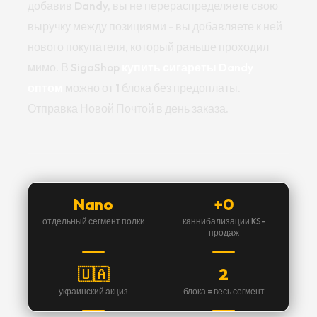
добавив Dandy, вы не перераспределяете свою
выручку между позициями - вы добавляете к ней
нового покупателя, который раньше проходил
мимо. В SigaShop
купить сигареты Dandy
оптом
можно от 1 блока без предоплаты.
Отправка Новой Почтой в день заказа.
Nano
+0
отдельный сегмент полки
каннибализации KS-
продаж
🇺🇦
2
украинский акциз
блока = весь сегмент