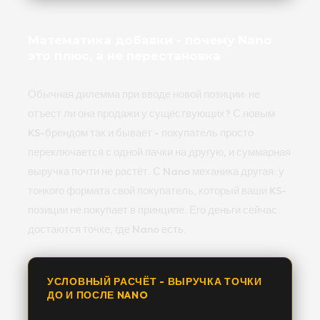
Математика добавки - почему Nano
это плюс, а не перестановка
Обычная дилемма при вводе новой позиции: не
отъест ли она продажи у существующих? С новым
KS-брендом так и бывает - покупатель просто
переключается с одной пачки на другую, и суммарная
выручка почти не растёт. С Nano механика другая: у
тонкого формата свой покупатель, который ваши KS-
позиции не покупает в принципе. Его деньги сейчас
достаются точке, где Nano есть.
УСЛОВНЫЙ РАСЧЁТ - ВЫРУЧКА ТОЧКИ
ДО И ПОСЛЕ NANO