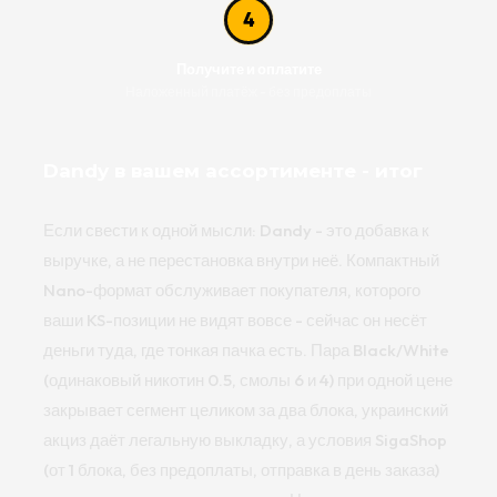
4
Получите и оплатите
Наложенный платёж - без предоплаты
Dandy в вашем ассортименте - итог
Если свести к одной мысли: Dandy - это добавка к
выручке, а не перестановка внутри неё. Компактный
Nano-формат обслуживает покупателя, которого
ваши KS-позиции не видят вовсе - сейчас он несёт
деньги туда, где тонкая пачка есть. Пара Black/White
(одинаковый никотин 0.5, смолы 6 и 4) при одной цене
закрывает сегмент целиком за два блока, украинский
акциз даёт легальную выкладку, а условия SigaShop
(от 1 блока, без предоплаты, отправка в день заказа)