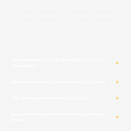
Покупатель тонких сигарет ищет именно тонкий формат
и стандартный King Size как замену не рассматривает.
Если Nano на полке нет - он не покупает KS вместо него,
а уходит. Поэтому добавление Dandy Nano не отбирает
продажи у ваших KS-позиций: это новый покупатель и
новая выручка сверху существующей.
Чем отличается Dandy Nano Black от Dandy
Nano White?
Какая цена сигарет Dandy оптом в SigaShop?
Где производятся сигареты Dandy?
Какое минимальное количество для заказа
Dandy?