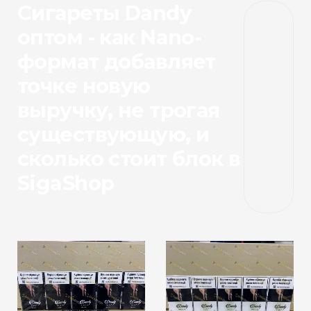
Сигареты Dandy
оптом - как Nano-
формат добавляет
точке новую
выручку, не трогая
существующую, и
сколько стоит блок в
SigaShop