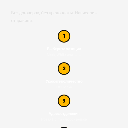
Без договоров, без предоплаты. Написали -
отправили.
1
Выберите позиции
Black, White или пара
2
Укажите количество
От 1 блока
3
Адрес отделения
Новая Почта - любой регион