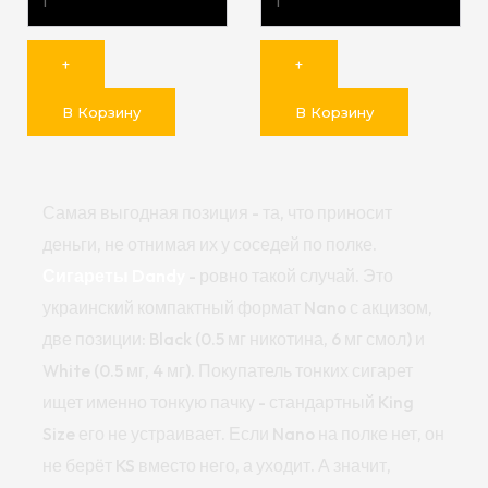
+
+
В Корзину
В Корзину
Самая выгодная позиция - та, что приносит
деньги, не отнимая их у соседей по полке.
Сигареты Dandy
- ровно такой случай. Это
украинский компактный формат Nano с акцизом,
две позиции: Black (0.5 мг никотина, 6 мг смол) и
White (0.5 мг, 4 мг). Покупатель тонких сигарет
ищет именно тонкую пачку - стандартный King
Size его не устраивает. Если Nano на полке нет, он
не берёт KS вместо него, а уходит. А значит,