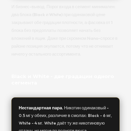
И бизнес-вывод. Порог входа в сегмент минимален:
два блока (Black и White) при одинаковой цене
закрывают обе градации плотности, а фасовка от 1
блока без предоплаты позволяет начать без
вложений в ящик. Даже при скромном Nano-спросе в
районе позиция окупается, потому что не отнимает
ничего у остального ассортимента.
Black и White - две градации одного
сегмента
Нестандартная пара.
Никотин одинаковый -
0.5 мг у обеих, различие в смолах: Black - 6 мг,
White - 4 мг. White даёт ту же никотиновую
отдачу, но мягче по полноте вкуса.