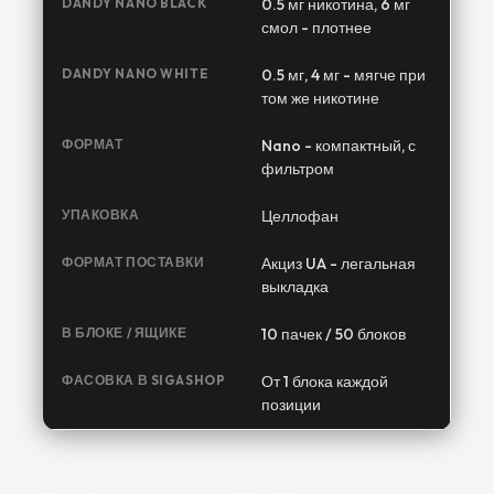
DANDY NANO BLACK
0.5 мг никотина, 6 мг
смол - плотнее
DANDY NANO WHITE
0.5 мг, 4 мг - мягче при
том же никотине
ФОРМАТ
Nano - компактный, с
фильтром
УПАКОВКА
Целлофан
ФОРМАТ ПОСТАВКИ
Акциз UA - легальная
выкладка
В БЛОКЕ / ЯЩИКЕ
10 пачек / 50 блоков
ФАСОВКА В SIGASHOP
От 1 блока каждой
позиции