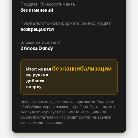
Продажи KS-ассортимента
без изменений
Покупатели тонкого формата (сейчас уходят)
возвращаются
Вложение в сегмент
2 блока Dandy
без каннибализации
Итог: новая
выручка =
добавка
сверху
Цифры условные, для иллюстрации логики. Реальный
объём Nano-спроса зависит от района. Суть в том, что
Dandy не конкурирует с вашими KS-позициями за
одного покупателя - он приводит другого, чьи деньги
сейчас уходят к соседям.