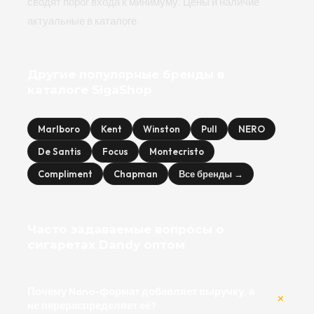
сводят порог входа к минимуму. Цены и наличие
актуальные в каталоге.
Другие популярные бренды в
каталоге SigaShop
Marlboro
Kent
Winston
Pull
NERO
De Santis
Focus
Montecristo
Compliment
Chapman
Все бренды →
Часто задаваемые вопросы о
сигаретах Dandy оптом
Почему Nano-формат добавляет выручку, а
не перераспределяет её?