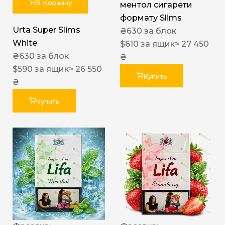
В Корзину
ментол сигарети
формату Slims
Urta Super Slims
₴
630
за блок
White
$
610
за ящик
≈ 27 450
₴
630
за блок
₴
$
590
за ящик
≈ 26 550
Купить
₴
Купить