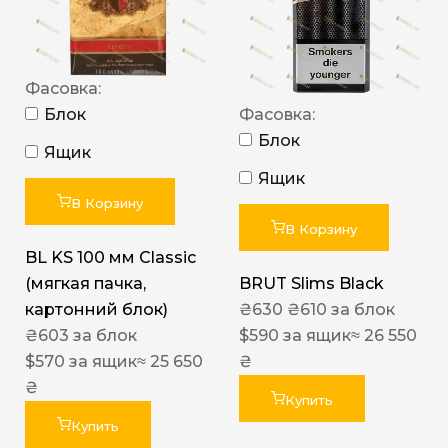
Фасовка:
Блок
Фасовка:
Блок
Ящик
Ящик
В Корзину
В Корзину
BL KS 100 мм Classic
(мягкая пачка,
BRUT Slims Black
картонний блок)
₴
630
₴
610
за блок
₴
603
за блок
$
590
за ящик
≈ 26 550
$
570
за ящик
≈ 25 650
₴
₴
Купить
Купить