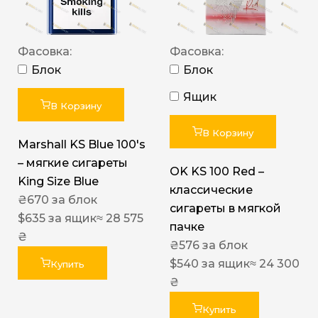
Фасовка:
Фасовка:
Блок
Блок
Ящик
В Корзину
В Корзину
Marshall KS Blue 100's
– мягкие сигареты
OK KS 100 Red –
King Size Blue
классические
₴
670
за блок
сигареты в мягкой
$
635
за ящик
≈ 28 575
пачке
₴
₴
576
за блок
$
540
за ящик
≈ 24 300
Купить
₴
Купить