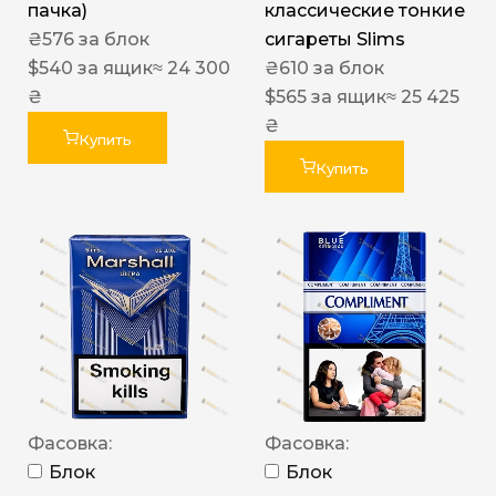
пачка)
классические тонкие
₴
576
за блок
сигареты Slims
$
540
за ящик
≈ 24 300
₴
610
за блок
₴
$
565
за ящик
≈ 25 425
₴
Купить
Купить
Фасовка:
Фасовка:
Блок
Блок