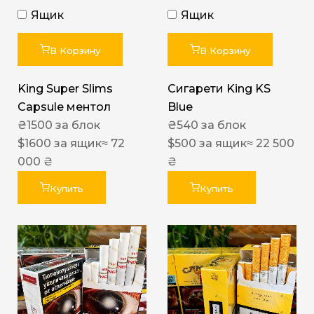
Ящик
Ящик
В Корзину
В Корзину
King Super Slims
Сигарети King KS
Capsule ментол
Blue
₴
1500
за блок
₴
540
за блок
$
1600
за ящик
≈ 72
$
500
за ящик
≈ 22 500
000 ₴
₴
Купить
Купить