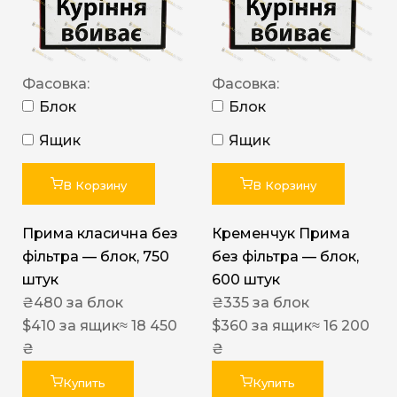
Фасовка:
Фасовка:
Блок
Блок
Ящик
Ящик
В Корзину
В Корзину
Прима класична без
Кременчук Прима
фільтра — блок, 750
без фільтра — блок,
штук
600 штук
₴
480
за блок
₴
335
за блок
$
410
за ящик
≈ 18 450
$
360
за ящик
≈ 16 200
₴
₴
Купить
Купить