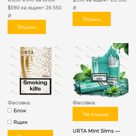
$
590
за ящик
≈ 26 550
₴
₴
Купить
Купить
Фасовка:
Фасовка:
Блок
В Корзину
Ящик
URTA Mint Slims —