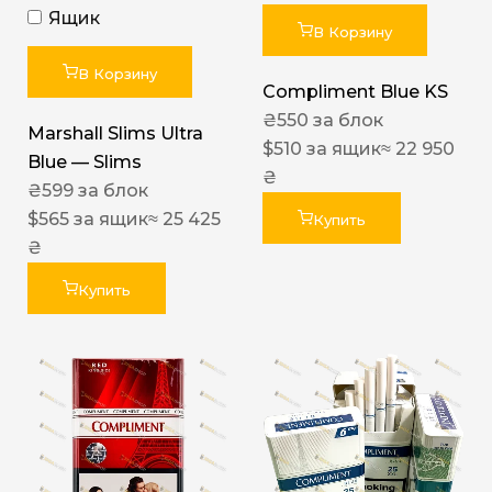
Ящик
В Корзину
В Корзину
Compliment Blue KS
₴
550
за блок
Marshall Slims Ultra
$
510
за ящик
≈ 22 950
Blue — Slims
₴
₴
599
за блок
$
565
за ящик
≈ 25 425
Купить
₴
Купить