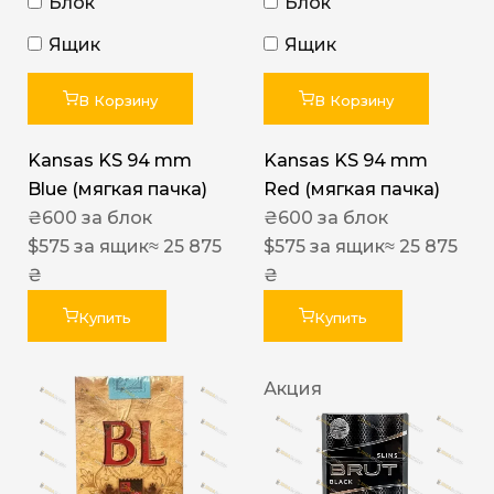
Блок
Блок
Ящик
Ящик
В Корзину
В Корзину
Kansas KS 94 mm
Kansas KS 94 mm
Blue (мягкая пачка)
Red (мягкая пачка)
₴
600
за блок
₴
600
за блок
$
575
за ящик
≈ 25 875
$
575
за ящик
≈ 25 875
₴
₴
Купить
Купить
Акция