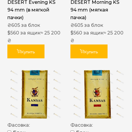
DESERT Evening KS
DESERT Morning KS
94 mm (в мягкой
94 mm (мягкая
пачки)
пачка)
₴
605
за блок
₴
605
за блок
$
560
за ящик
≈ 25 200
$
560
за ящик
≈ 25 200
₴
₴
Купить
Купить
Фасовка:
Фасовка: