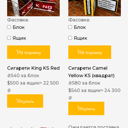
Фасовка:
Фасовка:
Блок
Блок
Ящик
Ящик
В Корзину
В Корзину
Сигарети King KS Red
Сигарети Camel
₴
540
за блок
Yellow KS (квадрат)
$
500
за ящик
≈ 22 500
₴
580
за блок
₴
$
540
за ящик
≈ 24 300
₴
Купить
Купить
Ожидается поставка