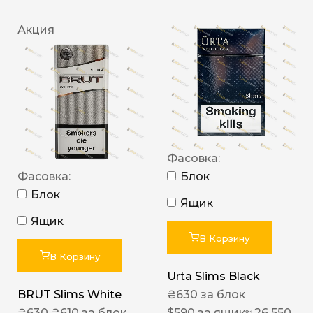
Акция
Фасовка:
Фасовка:
Блок
Блок
Ящик
Ящик
В Корзину
В Корзину
Urta Slims Black
BRUT Slims White
₴
630
за блок
₴
630
₴
610
за блок
$
590
за ящик
≈ 26 550