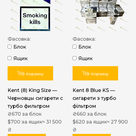
Фасовка:
Фасовка:
Блок
Блок
Ящик
Ящик
В Корзину
В Корзину
Kent (8) King Size —
Kent 8 Blue KS —
Черновцы сигарети с
сигарети з турбо
турбо фильтром
фільтром
₴
670
за блок
₴
660
за блок
$
700
за ящик
≈ 31 500
$
620
за ящик
≈ 27 900
₴
₴