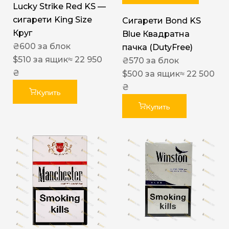
Lucky Strike Red KS —
сигарети King Size
Сигарети Bond KS
Круг
Blue Квадратна
₴
600
за блок
пачка (DutyFree)
$
510
за ящик
≈ 22 950
₴
570
за блок
₴
$
500
за ящик
≈ 22 500
₴
Купить
Купить