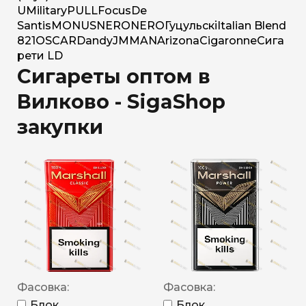
U
Military
PULL
Focus
De
Santis
MONUS
NERO
NERO
Гуцульскі
Italian Blend
821
OSCAR
Dandy
JM
MAN
Arizona
Cigaronne
Сига
рети LD
Сигареты оптом в
Вилково - SigaShop
закупки
Фасовка:
Фасовка:
Блок
Блок