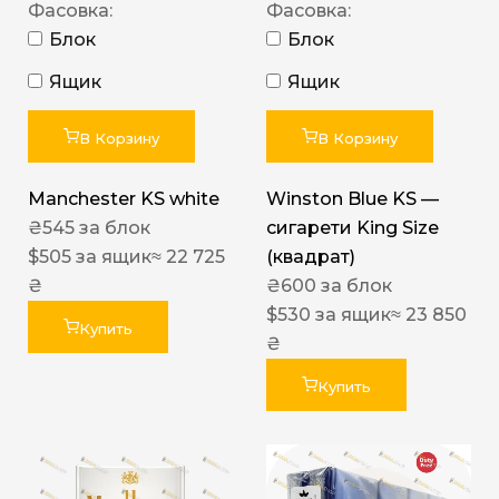
Фасовка:
Фасовка:
Блок
Блок
Ящик
Ящик
В Корзину
В Корзину
Manchester KS white
Winston Blue KS —
₴
545
за блок
сигарети King Size
$
505
за ящик
≈ 22 725
(квадрат)
₴
₴
600
за блок
$
530
за ящик
≈ 23 850
Купить
₴
Купить