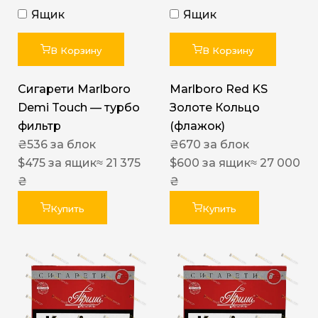
Ящик
Ящик
В Корзину
В Корзину
Сигарети Marlboro
Marlboro Red KS
Demi Touch — турбо
Золоте Кольцо
фильтр
(флажок)
₴
536
за блок
₴
670
за блок
$
475
за ящик
≈ 21 375
$
600
за ящик
≈ 27 000
₴
₴
Купить
Купить