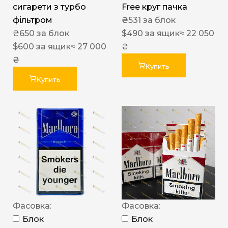
сигарети з турбо
Free круг пачка
фільтром
₴
531
за блок
₴
650
за блок
$
490
за ящик
≈ 22 050
$
600
за ящик
≈ 27 000
₴
₴
Купить
Купить
Фасовка:
Фасовка:
Блок
Блок