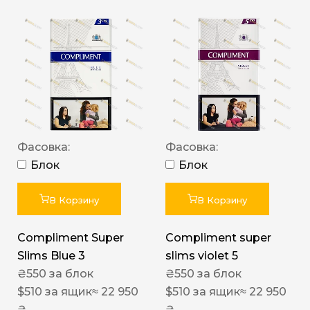
Фасовка:
Фасовка:
Блок
Блок
В Корзину
В Корзину
Compliment Super
Compliment super
Slims Blue 3
slims violet 5
₴
550
за блок
₴
550
за блок
$
510
за ящик
≈ 22 950
$
510
за ящик
≈ 22 950
₴
₴