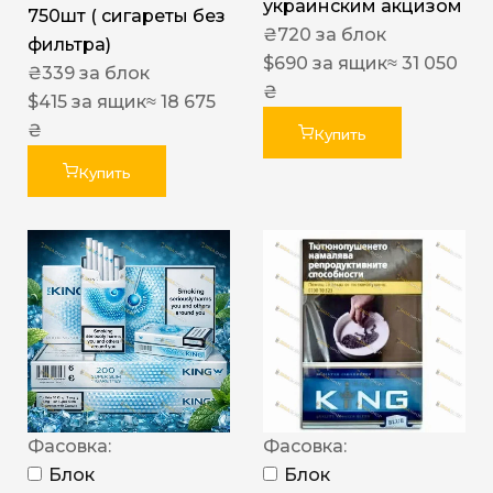
украинским акцизом
750шт ( сигареты без
₴
720
за блок
фильтра)
$
690
за ящик
≈ 31 050
₴
339
за блок
₴
$
415
за ящик
≈ 18 675
₴
Купить
Купить
Фасовка:
Фасовка:
Блок
Блок