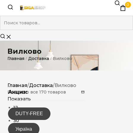
0
Вилково
Главная
Доставка
Вилково
/
/
Главная
/
Доставка
/
Вилково
Акциз:
Показано все 170 товаров
Показать
12
DUTY-FREE
15
30
Україна