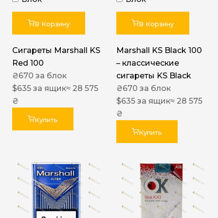
В Корзину
В Корзину
Сигареты Marshall KS
Marshall KS Black 100
Red 100
– классические
₴
670
за блок
сигареты KS Black
$
635
за ящик
≈ 28 575
₴
670
за блок
₴
$
635
за ящик
≈ 28 575
₴
Купить
Купить