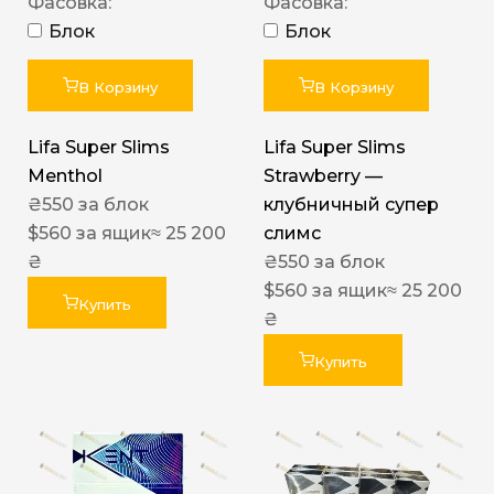
Фасовка:
Фасовка:
Блок
Блок
В Корзину
В Корзину
Lifa Super Slims
Lifa Super Slims
Menthol
Strawberry —
₴
550
за блок
клубничный супер
$
560
за ящик
≈ 25 200
слимс
₴
₴
550
за блок
$
560
за ящик
≈ 25 200
Купить
₴
Купить