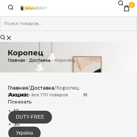
0
Коропец
Главная
Доставка
Коропец
/
/
Главная
/
Доставка
/
Коропец
Акциз:
Показано все 170 товаров
Показать
12
DUTY-FREE
15
30
Україна