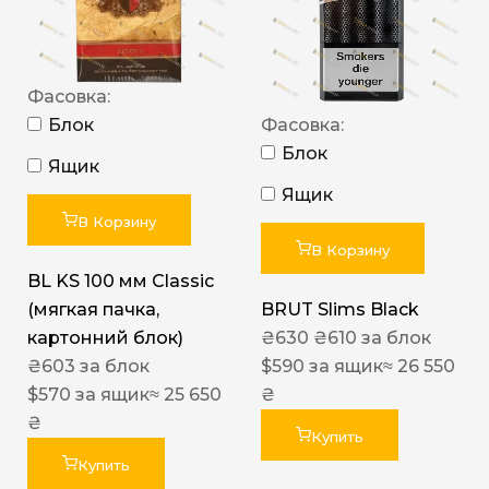
Фасовка:
Блок
Фасовка:
Блок
Ящик
Ящик
В Корзину
В Корзину
BL KS 100 мм Classic
(мягкая пачка,
BRUT Slims Black
картонний блок)
₴
630
₴
610
за блок
₴
603
за блок
$
590
за ящик
≈ 26 550
$
570
за ящик
≈ 25 650
₴
₴
Купить
Купить