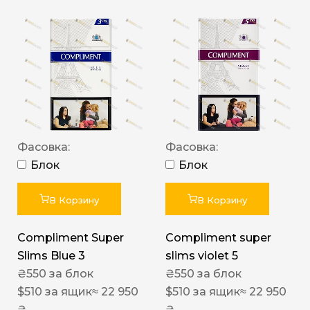
Фасовка:
Фасовка:
Блок
Блок
В Корзину
В Корзину
Compliment Super
Compliment super
Slims Blue 3
slims violet 5
₴
550
за блок
₴
550
за блок
$
510
за ящик
≈ 22 950
$
510
за ящик
≈ 22 950
₴
₴