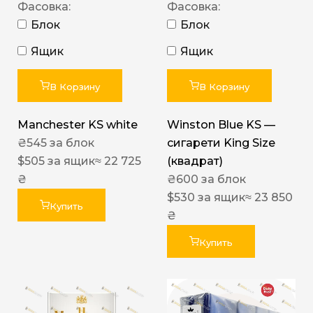
Фасовка:
Фасовка:
Блок
Блок
Ящик
Ящик
В Корзину
В Корзину
Manchester KS white
Winston Blue KS —
₴
545
за блок
сигарети King Size
$
505
за ящик
≈ 22 725
(квадрат)
₴
₴
600
за блок
$
530
за ящик
≈ 23 850
Купить
₴
Купить