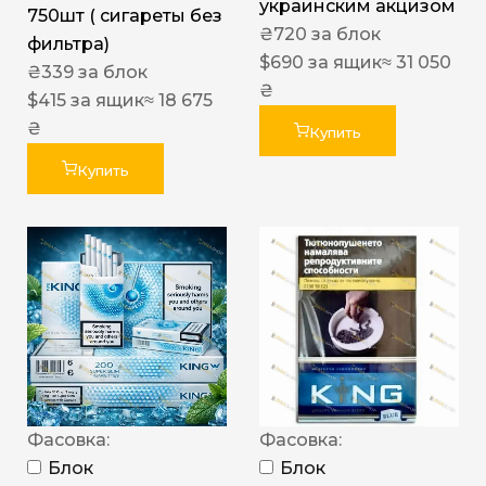
украинским акцизом
750шт ( сигареты без
₴
720
за блок
фильтра)
$
690
за ящик
≈ 31 050
₴
339
за блок
₴
$
415
за ящик
≈ 18 675
₴
Купить
Купить
Фасовка:
Фасовка:
Блок
Блок