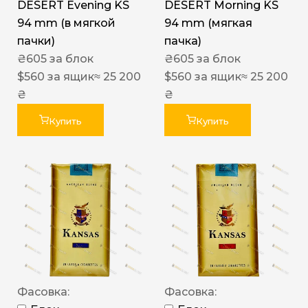
DESERT Evening KS
DESERT Morning KS
94 mm (в мягкой
94 mm (мягкая
пачки)
пачка)
₴
605
за блок
₴
605
за блок
$
560
за ящик
≈ 25 200
$
560
за ящик
≈ 25 200
₴
₴
Купить
Купить
Фасовка:
Фасовка: