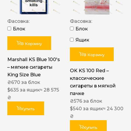
Фасовка:
Фасовка:
Блок
Блок
Ящик
В Корзину
В Корзину
Marshall KS Blue 100's
– мягкие сигареты
OK KS 100 Red –
King Size Blue
классические
₴
670
за блок
сигареты в мягкой
$
635
за ящик
≈ 28 575
пачке
₴
₴
576
за блок
$
540
за ящик
≈ 24 300
Купить
₴
Купить