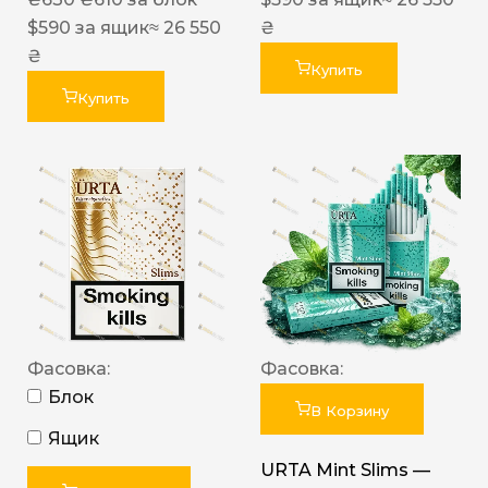
$
590
за ящик
≈ 26 550
₴
₴
Купить
Купить
Фасовка:
Фасовка:
Блок
В Корзину
Ящик
URTA Mint Slims —