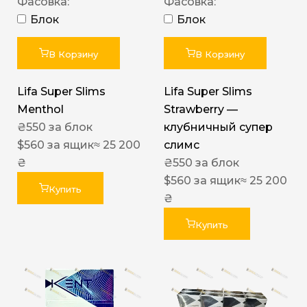
Фасовка:
Фасовка:
Блок
Блок
В Корзину
В Корзину
Lifa Super Slims
Lifa Super Slims
Menthol
Strawberry —
₴
550
за блок
клубничный супер
$
560
за ящик
≈ 25 200
слимс
₴
₴
550
за блок
$
560
за ящик
≈ 25 200
Купить
₴
Купить