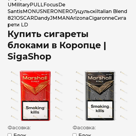
U
Military
PULL
Focus
De
Santis
MONUS
NERO
NERO
Гуцульскі
Italian Blend
821
OSCAR
Dandy
JM
MAN
Arizona
Cigaronne
Сига
рети LD
Купить сигареты
блоками в Коропце |
SigaShop
Фасовка:
Фасовка:
Блок
Блок