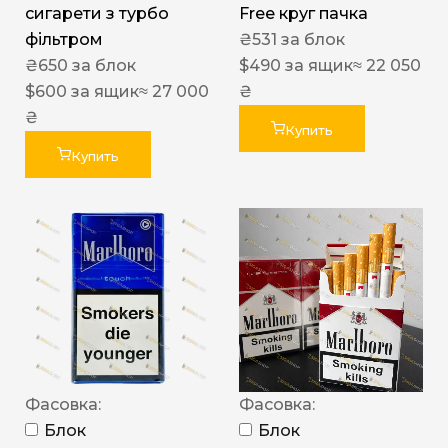
сигарети з турбо
Free круг пачка
фільтром
₴
531
за блок
₴
650
за блок
$
490
за ящик
≈ 22 050
$
600
за ящик
≈ 27 000
₴
₴
Купить
Купить
Фасовка:
Фасовка:
Блок
Блок