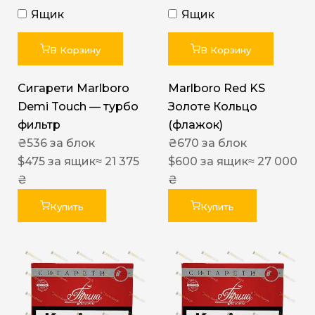
Ящик
Ящик
В Корзину
В Корзину
Сигарети Marlboro
Marlboro Red KS
Demi Touch — турбо
Золоте Кольцо
фильтр
(флажок)
₴
536
за блок
₴
670
за блок
$
475
за ящик
≈ 21 375
$
600
за ящик
≈ 27 000
₴
₴
Купить
Купить