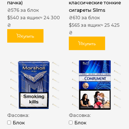
пачка)
классические тонкие
₴
576
за блок
сигареты Slims
$
540
за ящик
≈ 24 300
₴
610
за блок
₴
$
565
за ящик
≈ 25 425
₴
Купить
Купить
Фасовка:
Фасовка:
Блок
Блок