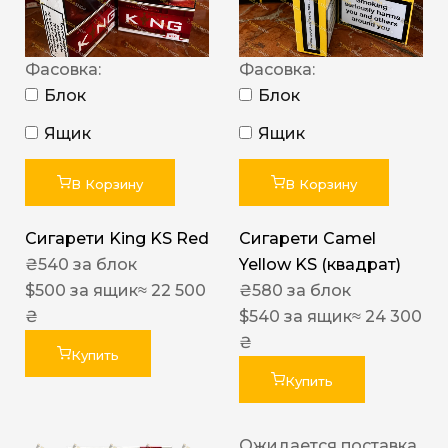
Фасовка:
Фасовка:
Блок
Блок
Ящик
Ящик
В Корзину
В Корзину
Сигарети King KS Red
Сигарети Camel
₴
540
за блок
Yellow KS (квадрат)
$
500
за ящик
≈ 22 500
₴
580
за блок
₴
$
540
за ящик
≈ 24 300
₴
Купить
Купить
Ожидается поставка