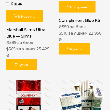
Ящик
В Корзину
В Корзину
Compliment Blue KS
₴
550
за блок
Marshall Slims Ultra
$
510
за ящик
≈ 22 950
Blue — Slims
₴
₴
599
за блок
$
565
за ящик
≈ 25 425
Купить
₴
Купить