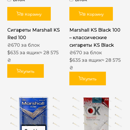
В Корзину
В Корзину
Сигареты Marshall KS
Marshall KS Black 100
Red 100
– классические
₴
670
за блок
сигареты KS Black
$
635
за ящик
≈ 28 575
₴
670
за блок
₴
$
635
за ящик
≈ 28 575
₴
Купить
Купить