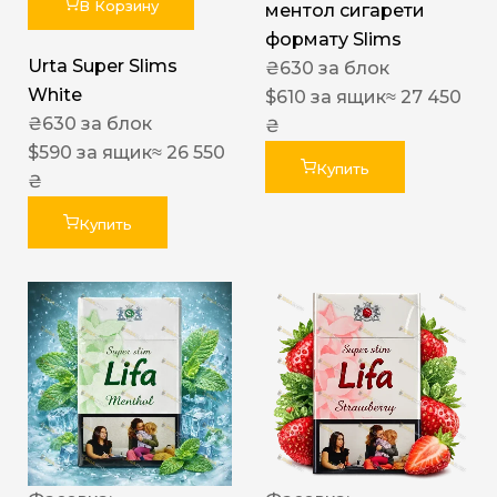
В Корзину
ментол сигарети
формату Slims
Urta Super Slims
₴
630
за блок
White
$
610
за ящик
≈ 27 450
₴
630
за блок
₴
$
590
за ящик
≈ 26 550
Купить
₴
Купить