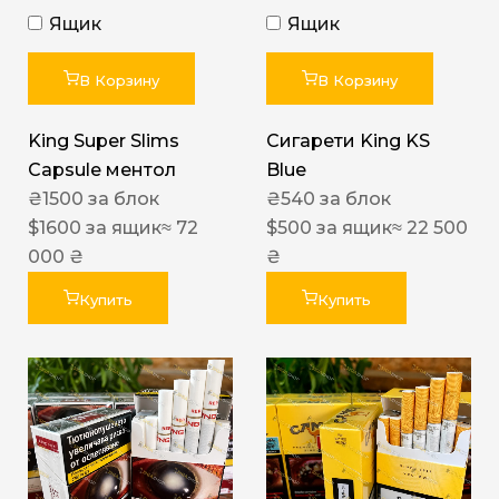
Ящик
Ящик
В Корзину
В Корзину
King Super Slims
Сигарети King KS
Capsule ментол
Blue
₴
1500
за блок
₴
540
за блок
$
1600
за ящик
≈ 72
$
500
за ящик
≈ 22 500
000 ₴
₴
Купить
Купить