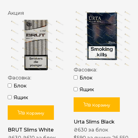
Акция
Фасовка:
Фасовка:
Блок
Блок
Ящик
Ящик
В Корзину
В Корзину
Urta Slims Black
BRUT Slims White
₴
630
за блок
₴
630
₴
610
за блок
$
590
за ящик
≈ 26 550