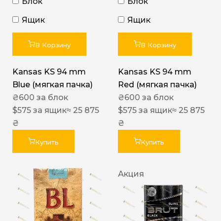
Блок
Блок
Ящик
Ящик
В Корзину
В Корзину
Kansas KS 94 mm
Kansas KS 94 mm
Blue (мягкая пачка)
Red (мягкая пачка)
₴
600
за блок
₴
600
за блок
$
575
за ящик
≈ 25 875
$
575
за ящик
≈ 25 875
₴
₴
Купить
Купить
Акция