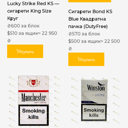
Lucky Strike Red KS —
сигарети King Size
Сигарети Bond KS
Круг
Blue Квадратна
₴
600
за блок
пачка (DutyFree)
$
510
за ящик
≈ 22 950
₴
570
за блок
₴
$
500
за ящик
≈ 22 500
₴
Купить
Купить