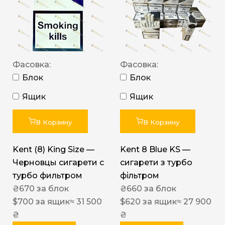
Фасовка:
Фасовка:
Блок
Блок
Ящик
Ящик
В Корзину
В Корзину
Kent (8) King Size —
Kent 8 Blue KS —
Черновцы сигарети с
сигарети з турбо
турбо фильтром
фільтром
₴
670
за блок
₴
660
за блок
$
700
за ящик
≈ 31 500
$
620
за ящик
≈ 27 900
₴
₴