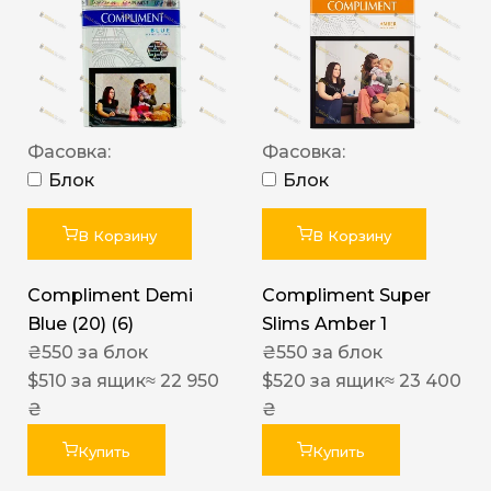
Фасовка:
Фасовка:
Блок
Блок
В Корзину
В Корзину
Compliment Demi
Compliment Super
Blue (20) (6)
Slims Amber 1
₴
550
за блок
₴
550
за блок
$
510
за ящик
≈ 22 950
$
520
за ящик
≈ 23 400
₴
₴
Купить
Купить