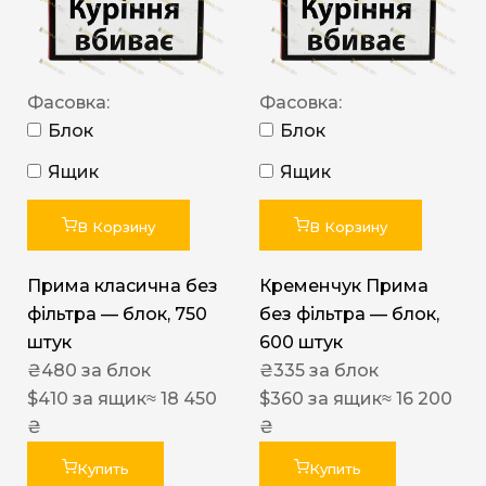
Фасовка:
Фасовка:
Блок
Блок
Ящик
Ящик
В Корзину
В Корзину
Прима класична без
Кременчук Прима
фільтра — блок, 750
без фільтра — блок,
штук
600 штук
₴
480
за блок
₴
335
за блок
$
410
за ящик
≈ 18 450
$
360
за ящик
≈ 16 200
₴
₴
Купить
Купить