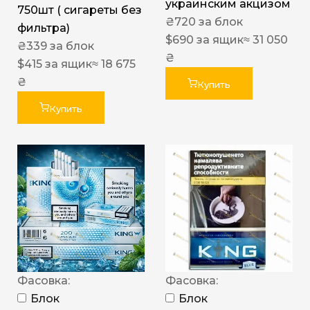
украинским акцизом
750шт ( сигареты без
₴
720
за блок
фильтра)
$
690
за ящик
≈ 31 050
₴
339
за блок
₴
$
415
за ящик
≈ 18 675
₴
Купить
Купить
Фасовка:
Фасовка:
Блок
Блок