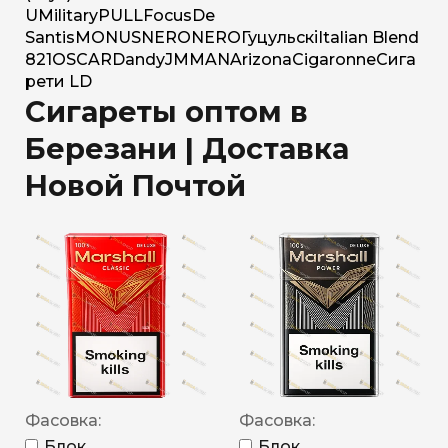
U
Military
PULL
Focus
De
Santis
MONUS
NERO
NERO
Гуцульскі
Italian Blend
821
OSCAR
Dandy
JM
MAN
Arizona
Cigaronne
Сига
рети LD
Сигареты оптом в
Березани | Доставка
Новой Почтой
Фасовка:
Фасовка:
Блок
Блок