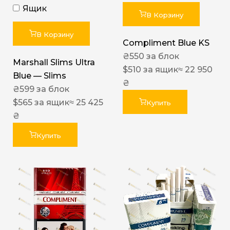
Ящик
В Корзину
В Корзину
Compliment Blue KS
₴
550
за блок
Marshall Slims Ultra
$
510
за ящик
≈ 22 950
Blue — Slims
₴
₴
599
за блок
$
565
за ящик
≈ 25 425
Купить
₴
Купить