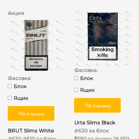
Акция
Фасовка:
Фасовка:
Блок
Блок
Ящик
Ящик
В Корзину
В Корзину
Urta Slims Black
BRUT Slims White
₴
630
за блок
₴
630
₴
610
за блок
$
590
за ящик
≈ 26 550