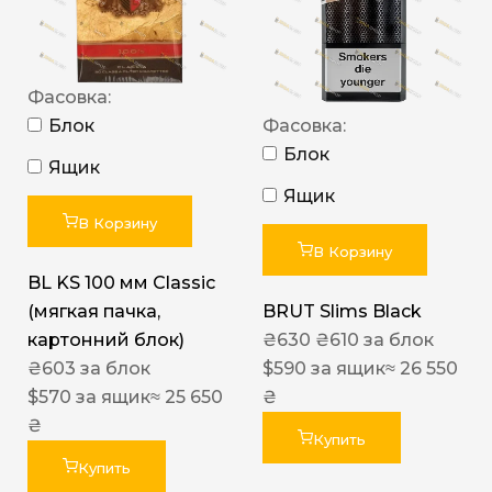
Фасовка:
Блок
Фасовка:
Блок
Ящик
Ящик
В Корзину
В Корзину
BL KS 100 мм Classic
(мягкая пачка,
BRUT Slims Black
картонний блок)
₴
630
₴
610
за блок
₴
603
за блок
$
590
за ящик
≈ 26 550
$
570
за ящик
≈ 25 650
₴
₴
Купить
Купить