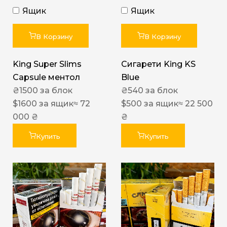
Ящик
Ящик
В Корзину
В Корзину
King Super Slims
Сигарети King KS
Capsule ментол
Blue
₴
1500
за блок
₴
540
за блок
$
1600
за ящик
≈ 72
$
500
за ящик
≈ 22 500
000 ₴
₴
Купить
Купить