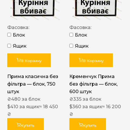
Фасовка:
Фасовка:
Блок
Блок
Ящик
Ящик
В Корзину
В Корзину
Прима класична без
Кременчук Прима
фільтра — блок, 750
без фільтра — блок,
штук
600 штук
₴
480
за блок
₴
335
за блок
$
410
за ящик
≈ 18 450
$
360
за ящик
≈ 16 200
₴
₴
Купить
Купить