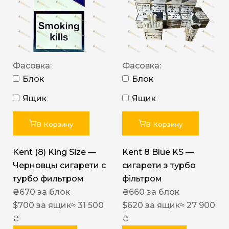
Фасовка:
Фасовка:
Блок
Блок
Ящик
Ящик
В Корзину
В Корзину
Kent (8) King Size —
Kent 8 Blue KS —
Черновцы сигарети с
сигарети з турбо
турбо фильтром
фільтром
₴
670
за блок
₴
660
за блок
$
700
за ящик
≈ 31 500
$
620
за ящик
≈ 27 900
₴
₴