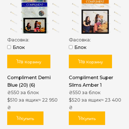
Фасовка:
Фасовка:
Блок
Блок
В Корзину
В Корзину
Compliment Demi
Compliment Super
Blue (20) (6)
Slims Amber 1
₴
550
за блок
₴
550
за блок
$
510
за ящик
≈ 22 950
$
520
за ящик
≈ 23 400
₴
₴
Купить
Купить