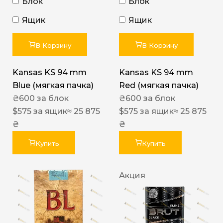
Блок
Блок
Ящик
Ящик
В Корзину
В Корзину
Kansas KS 94 mm
Kansas KS 94 mm
Blue (мягкая пачка)
Red (мягкая пачка)
₴
600
за блок
₴
600
за блок
$
575
за ящик
≈ 25 875
$
575
за ящик
≈ 25 875
₴
₴
Купить
Купить
Акция