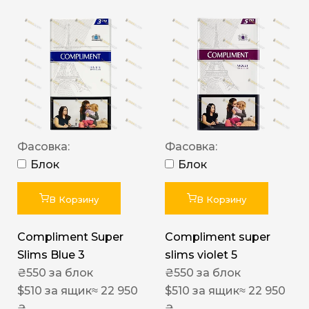
Фасовка:
Фасовка:
Блок
Блок
В Корзину
В Корзину
Compliment Super
Compliment super
Slims Blue 3
slims violet 5
₴
550
за блок
₴
550
за блок
$
510
за ящик
≈ 22 950
$
510
за ящик
≈ 22 950
₴
₴