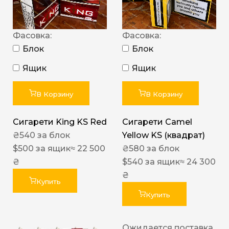
Фасовка:
Фасовка:
Блок
Блок
Ящик
Ящик
В Корзину
В Корзину
Сигарети King KS Red
Сигарети Camel
₴
540
за блок
Yellow KS (квадрат)
$
500
за ящик
≈ 22 500
₴
580
за блок
₴
$
540
за ящик
≈ 24 300
₴
Купить
Купить
Ожидается поставка