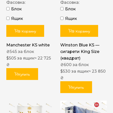
Фасовка:
Фасовка:
Блок
Блок
Ящик
Ящик
В Корзину
В Корзину
Manchester KS white
Winston Blue KS —
₴
545
за блок
сигарети King Size
$
505
за ящик
≈ 22 725
(квадрат)
₴
₴
600
за блок
$
530
за ящик
≈ 23 850
Купить
₴
Купить