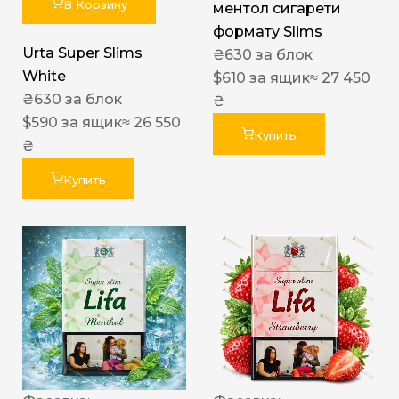
В Корзину
ментол сигарети
формату Slims
Urta Super Slims
₴
630
за блок
White
$
610
за ящик
≈ 27 450
₴
630
за блок
₴
$
590
за ящик
≈ 26 550
Купить
₴
Купить