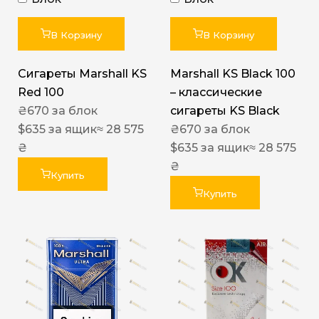
В Корзину
В Корзину
Сигареты Marshall KS
Marshall KS Black 100
Red 100
– классические
₴
670
за блок
сигареты KS Black
$
635
за ящик
≈ 28 575
₴
670
за блок
₴
$
635
за ящик
≈ 28 575
₴
Купить
Купить