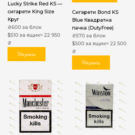
Lucky Strike Red KS —
сигарети King Size
Сигарети Bond KS
Круг
Blue Квадратна
₴
600
за блок
пачка (DutyFree)
$
510
за ящик
≈ 22 950
₴
570
за блок
₴
$
500
за ящик
≈ 22 500
₴
Купить
Купить