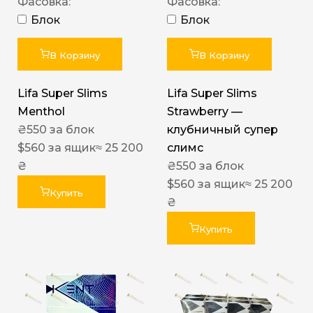
Фасовка:
Фасовка:
Блок
Блок
В Корзину
В Корзину
Lifa Super Slims
Lifa Super Slims
Menthol
Strawberry —
₴
550
за блок
клубничный супер
$
560
за ящик
≈ 25 200
слимс
₴
₴
550
за блок
$
560
за ящик
≈ 25 200
Купить
₴
Купить