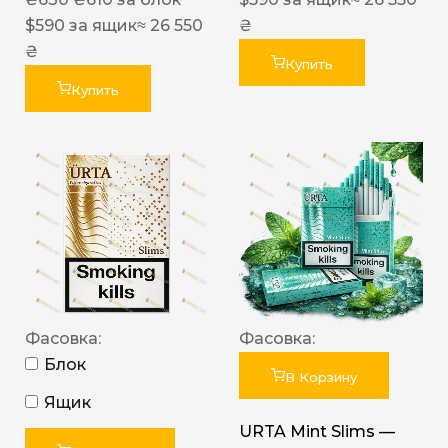
$
590
за ящик
≈ 26 550
₴
₴
Купить
Купить
Фасовка:
Фасовка:
Блок
В Корзину
Ящик
URTA Mint Slims —