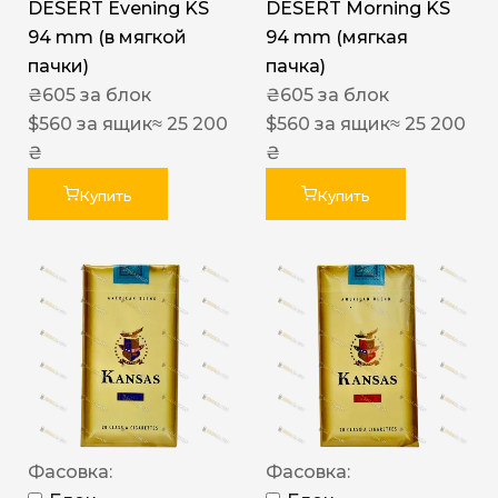
DESERT Evening KS
DESERT Morning KS
94 mm (в мягкой
94 mm (мягкая
пачки)
пачка)
₴
605
за блок
₴
605
за блок
$
560
за ящик
≈ 25 200
$
560
за ящик
≈ 25 200
₴
₴
Купить
Купить
Фасовка:
Фасовка: