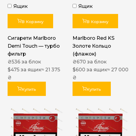
Ящик
Ящик
В Корзину
В Корзину
Сигарети Marlboro
Marlboro Red KS
Demi Touch — турбо
Золоте Кольцо
фильтр
(флажок)
₴
536
за блок
₴
670
за блок
$
475
за ящик
≈ 21 375
$
600
за ящик
≈ 27 000
₴
₴
Купить
Купить