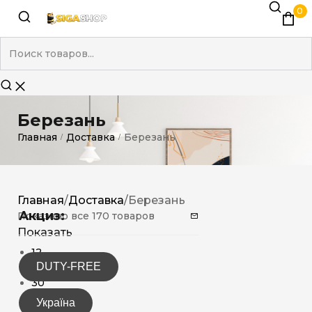
0
Березань
Главная
Доставка
Березань
/
/
Главная
/
Доставка
/
Березань
Акциз:
Показано все 170 товаров
Показать
12
DUTY-FREE
15
30
Україна