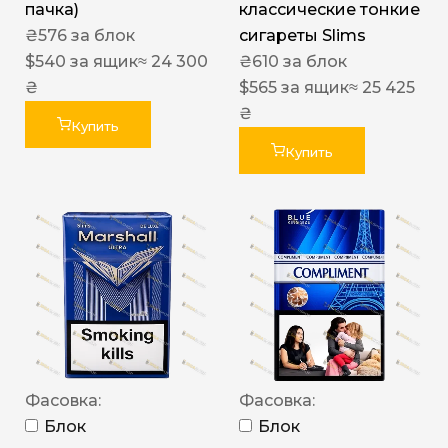
пачка)
классические тонкие
₴
576
за блок
сигареты Slims
$
540
за ящик
≈ 24 300
₴
610
за блок
₴
$
565
за ящик
≈ 25 425
₴
Купить
Купить
Фасовка:
Фасовка:
Блок
Блок