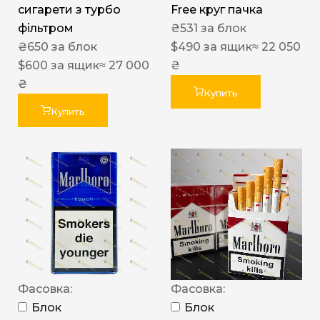
сигарети з турбо
Free круг пачка
фільтром
₴
531
за блок
₴
650
за блок
$
490
за ящик
≈ 22 050
$
600
за ящик
≈ 27 000
₴
₴
Купить
Купить
Фасовка:
Фасовка:
Блок
Блок