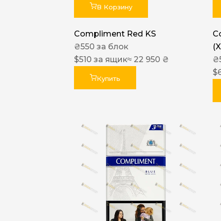
В Корзину
Compliment Red KS
C
₴
550
за блок
(
$
510
за ящик
≈ 22 950 ₴
₴
$
Купить