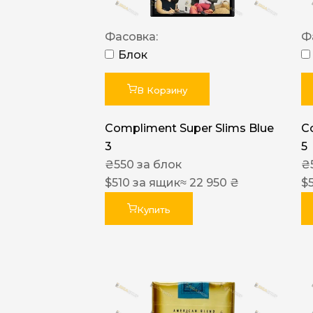
Фасовка:
Ф
Блок
В Корзину
Compliment Super Slims Blue
C
3
5
₴
550
за блок
₴
$
510
за ящик
≈ 22 950 ₴
$
Купить