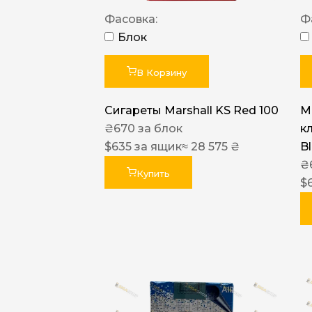
Фасовка:
Ф
Блок
В Корзину
Сигареты Marshall KS Red 100
Ma
₴
670
за блок
к
$
635
за ящик
≈ 28 575 ₴
B
₴
Купить
$