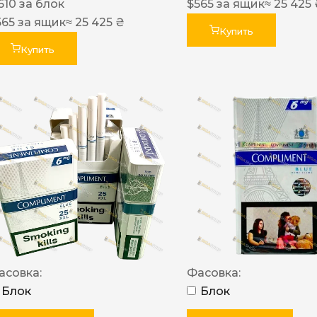
610
за блок
$
565
за ящик
≈ 25 425
565
за ящик
≈ 25 425 ₴
Купить
Купить
асовка:
Фасовка:
Блок
Блок