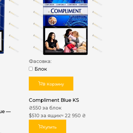
Фасовка:
Блок
В Корзину
Compliment Blue KS
₴
550
за блок
lue —
$
510
за ящик
≈ 22 950 ₴
Купить