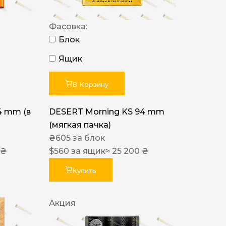
Фасовка:
Блок
Ящик
В Корзину
4 mm (в
DESERT Morning KS 94 mm
(мягкая пачка)
₴
605
за блок
 ₴
$
560
за ящик
≈ 25 200 ₴
Купить
Акция