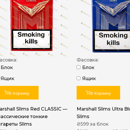
NERO
NERO
Гуцульскі
Italian Blend 821
OSCAR
асовка:
Фасовка:
Dandy
Блок
Блок
JM
Ящик
Ящик
MAN
Arizona
В Корзину
В Корзину
Cigaronne
arshall Slims Red CLASSIC —
Marshall Slims Ultra B
Сигарети LD
лассические тонкие
Slims
игареты Slims
₴
599
за блок