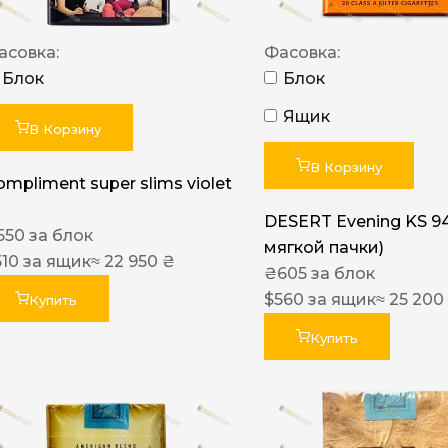
асовка:
Фасовка:
Блок
Блок
Ящик
В Корзину
В Корзину
ompliment super slims violet
DESERT Evening KS 9
550
за блок
мягкой пачки)
510
за ящик
≈ 22 950 ₴
₴
605
за блок
$
560
за ящик
≈ 25 200
Купить
Купить