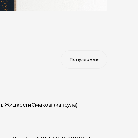
мы
Жидкости
Смакові (капсула)