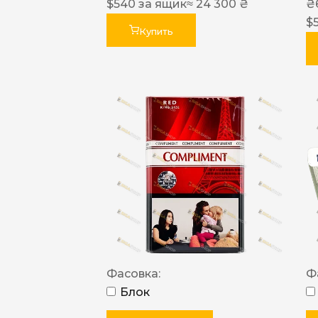
$
540
за ящик
≈ 24 300 ₴
₴
$
Купить
Фасовка:
Ф
Блок