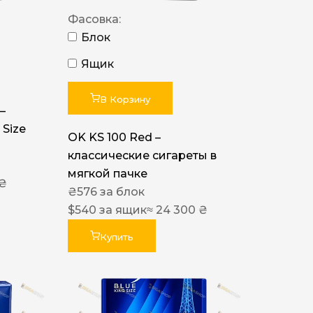
Фасовка:
Блок
Ящик
В Корзину
–
 Size
OK KS 100 Red –
классические сигареты в
мягкой пачке
 ₴
₴
576
за блок
$
540
за ящик
≈ 24 300 ₴
Купить