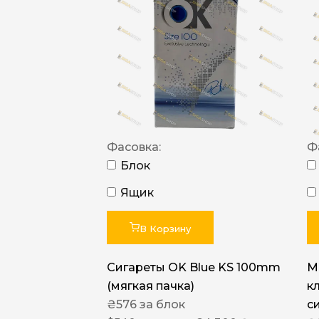
Фасовка:
Ф
Блок
Ящик
В Корзину
Сигареты OK Blue KS 100mm
M
(мягкая пачка)
к
₴
576
за блок
с