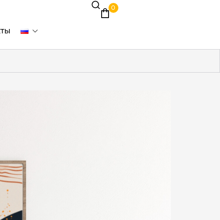
0
кты