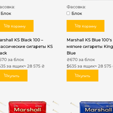
Акциз UA
асовка:
Фасовка:
Капсула (вкус)
Блок
Блок
Manchester
В Корзину
В Корзину
Nistru
rshall KS Black 100 –
Marshall KS Blue 100's 
Leana
лассические сигареты KS
мягкие сигареты King
Montecristo
lack
Blue
670
за блок
₴
670
за блок
ASTRU
635
за ящик
≈ 28 575 ₴
$
635
за ящик
≈ 28 575
Military
Купить
Купить
PULL
Focus
De Santis
MONUS