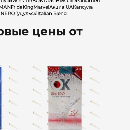
луки
Winston
BOND
RICHMOND
Parliamen
MAN
Frida
King
Marvel
Акциз UA
Капсула
O
NERO
Гуцульскі
Italian Blend
товые цены от