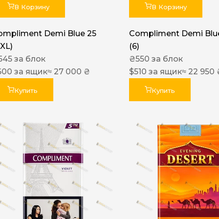
В Корзину
В Корзину
ompliment Demi Blue 25
Compliment Demi Blue
XXL)
(6)
545
за блок
₴
550
за блок
600
за ящик
≈ 27 000 ₴
$
510
за ящик
≈ 22 950 
Купить
Купить