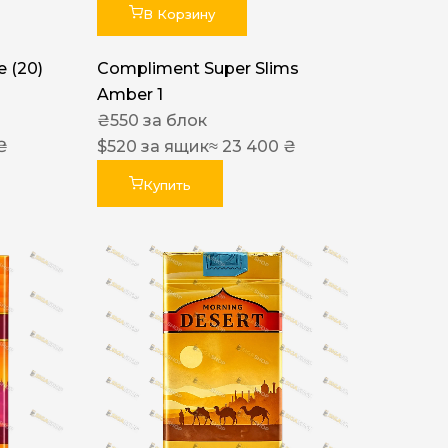
В Корзину
 (20)
Compliment Super Slims
Amber 1
₴
550
за блок
₴
$
520
за ящик
≈ 23 400 ₴
Купить