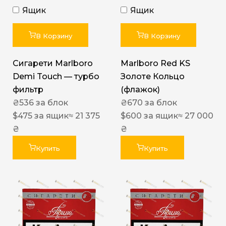
Ящик
Ящик
В Корзину
В Корзину
Сигарети Marlboro
Marlboro Red KS
Demi Touch — турбо
Золоте Кольцо
фильтр
(флажок)
₴
536
за блок
₴
670
за блок
$
475
за ящик
≈ 21 375
$
600
за ящик
≈ 27 000
₴
₴
Купить
Купить