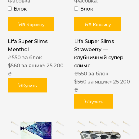
Фасовка:
Фасовка:
Блок
Блок
В Корзину
В Корзину
Lifa Super Slims
Lifa Super Slims
Menthol
Strawberry —
₴
550
за блок
клубничный супер
$
560
за ящик
≈ 25 200
слимс
₴
₴
550
за блок
$
560
за ящик
≈ 25 200
Купить
₴
Купить