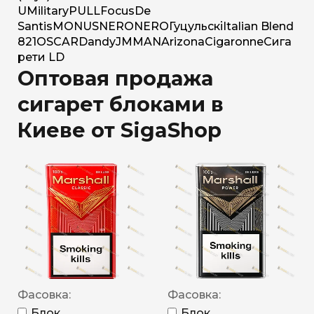
U
Military
PULL
Focus
De
Santis
MONUS
NERO
NERO
Гуцульскі
Italian Blend
821
OSCAR
Dandy
JM
MAN
Arizona
Cigaronne
Сига
рети LD
Оптовая продажа
сигарет блоками в
Киеве от SigaShop
Фасовка:
Фасовка:
Блок
Блок