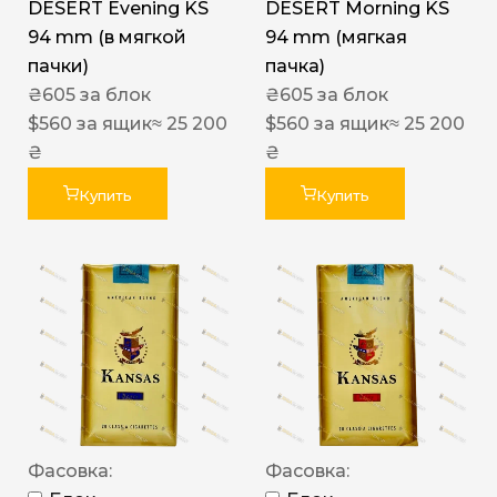
DESERT Evening KS
DESERT Morning KS
94 mm (в мягкой
94 mm (мягкая
пачки)
пачка)
₴
605
за блок
₴
605
за блок
$
560
за ящик
≈ 25 200
$
560
за ящик
≈ 25 200
₴
₴
Купить
Купить
Фасовка:
Фасовка: