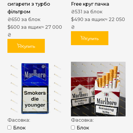
сигарети з турбо
Free круг пачка
фільтром
₴
531
за блок
₴
650
за блок
$
490
за ящик
≈ 22 050
$
600
за ящик
≈ 27 000
₴
₴
Купить
Купить
Фасовка:
Фасовка:
Блок
Блок