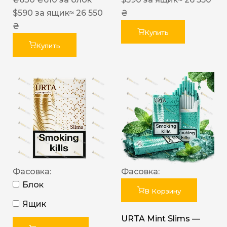
$
590
за ящик
≈ 26 550
₴
₴
Купить
Купить
Фасовка:
Фасовка:
Блок
В Корзину
Ящик
URTA Mint Slims —