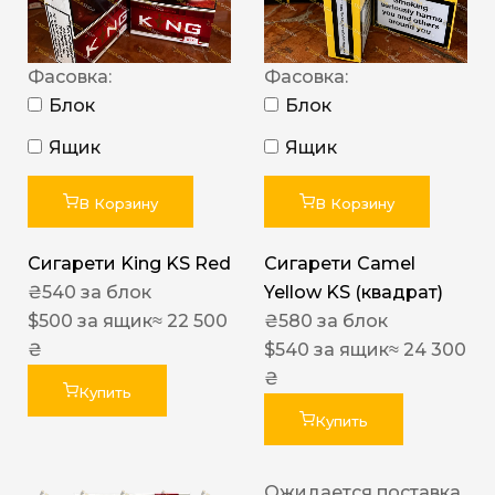
Фасовка:
Фасовка:
Блок
Блок
Ящик
Ящик
В Корзину
В Корзину
Сигарети King KS Red
Сигарети Camel
₴
540
за блок
Yellow KS (квадрат)
$
500
за ящик
≈ 22 500
₴
580
за блок
₴
$
540
за ящик
≈ 24 300
₴
Купить
Купить
Ожидается поставка