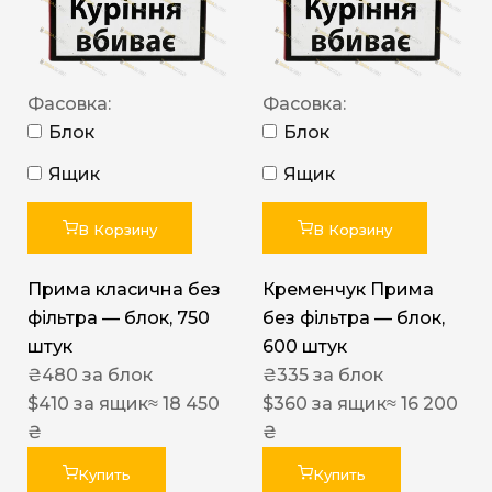
Фасовка:
Фасовка:
Блок
Блок
Ящик
Ящик
В Корзину
В Корзину
Прима класична без
Кременчук Прима
фільтра — блок, 750
без фільтра — блок,
штук
600 штук
₴
480
за блок
₴
335
за блок
$
410
за ящик
≈ 18 450
$
360
за ящик
≈ 16 200
₴
₴
Купить
Купить