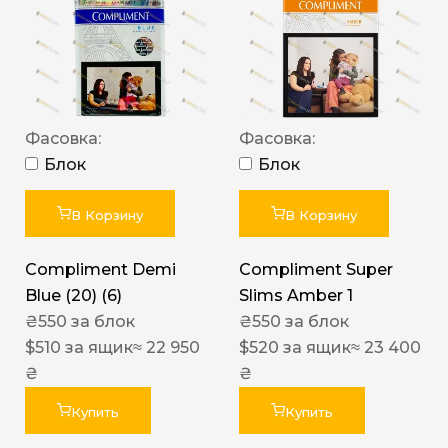
Фасовка:
Фасовка:
Блок
Блок
В Корзину
В Корзину
Compliment Demi
Compliment Super
Blue (20) (6)
Slims Amber 1
₴
550
за блок
₴
550
за блок
$
510
за ящик
≈ 22 950
$
520
за ящик
≈ 23 400
₴
₴
Купить
Купить