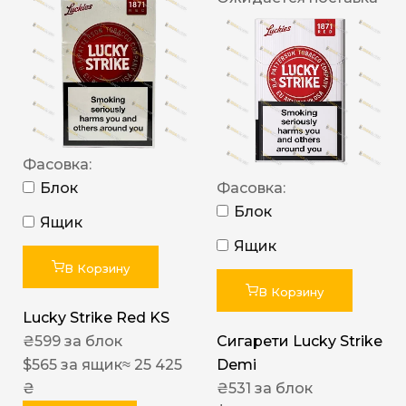
Фасовка:
Блок
Фасовка:
Блок
Ящик
Ящик
В Корзину
В Корзину
Lucky Strike Red KS
₴
599
за блок
Сигарети Lucky Strike
$
565
за ящик
≈ 25 425
Demi
₴
₴
531
за блок