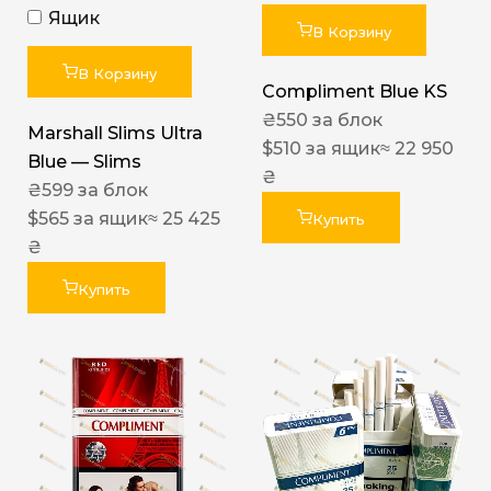
Ящик
В Корзину
В Корзину
Compliment Blue KS
₴
550
за блок
Marshall Slims Ultra
$
510
за ящик
≈ 22 950
Blue — Slims
₴
₴
599
за блок
$
565
за ящик
≈ 25 425
Купить
₴
Купить