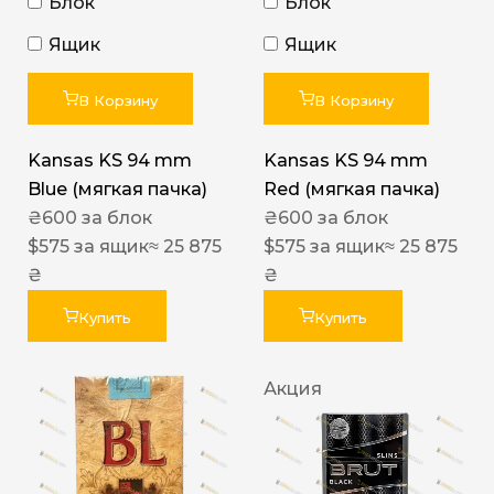
Блок
Блок
Ящик
Ящик
В Корзину
В Корзину
Kansas KS 94 mm
Kansas KS 94 mm
Blue (мягкая пачка)
Red (мягкая пачка)
₴
600
за блок
₴
600
за блок
$
575
за ящик
≈ 25 875
$
575
за ящик
≈ 25 875
₴
₴
Купить
Купить
Акция