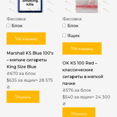
Фасовка:
Фасовка:
Блок
Блок
Ящик
В Корзину
В Корзину
Marshall KS Blue 100's
– мягкие сигареты
OK KS 100 Red –
King Size Blue
классические
₴
670
за блок
сигареты в мягкой
$
635
за ящик
≈ 28 575
пачке
₴
₴
576
за блок
$
540
за ящик
≈ 24 300
Купить
₴
Купить