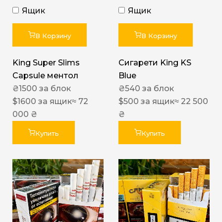
Ящик
Ящик
В Корзину
В Корзину
King Super Slims
Сигарети King KS
Capsule ментол
Blue
₴
1500
за блок
₴
540
за блок
$
1600
за ящик
≈ 72
$
500
за ящик
≈ 22 500
000 ₴
₴
Купить
Купить