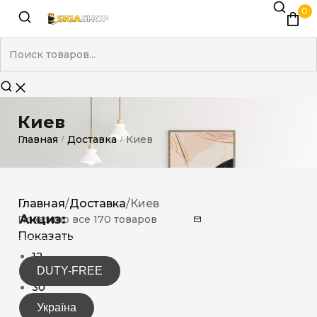
0
Киев
Главная
Доставка
Киев
/
/
Главная
/
Доставка
/
Киев
Акциз:
Показано все 170 товаров
Показать
12
DUTY-FREE
15
30
Україна