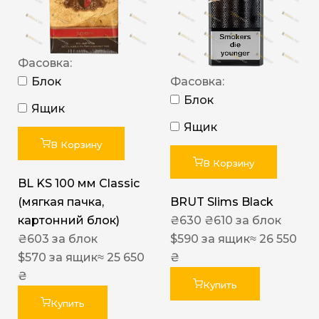
Фасовка:
Блок
Фасовка:
Блок
Ящик
Ящик
В Корзину
В Корзину
BL KS 100 мм Classic
(мягкая пачка,
BRUT Slims Black
картонний блок)
₴
630
₴
610
за блок
₴
603
за блок
$
590
за ящик
≈ 26 550
$
570
за ящик
≈ 25 650
₴
₴
Купить
Купить