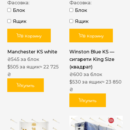
Фасовка:
Фасовка:
Блок
Блок
Ящик
Ящик
В Корзину
В Корзину
Manchester KS white
Winston Blue KS —
₴
545
за блок
сигарети King Size
$
505
за ящик
≈ 22 725
(квадрат)
₴
₴
600
за блок
$
530
за ящик
≈ 23 850
Купить
₴
Купить