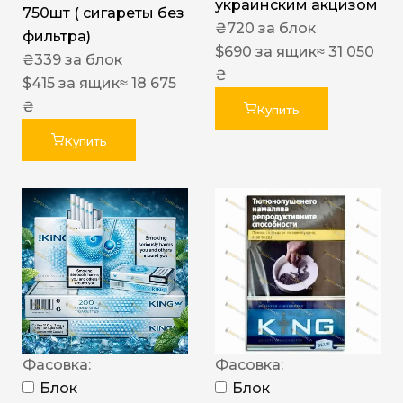
украинским акцизом
750шт ( сигареты без
₴
720
за блок
фильтра)
$
690
за ящик
≈ 31 050
₴
339
за блок
₴
$
415
за ящик
≈ 18 675
₴
Купить
Купить
Фасовка:
Фасовка:
Блок
Блок