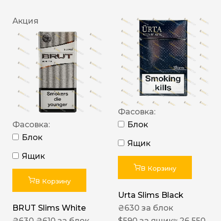
Акция
Фасовка:
Фасовка:
Блок
Блок
Ящик
Ящик
В Корзину
В Корзину
Urta Slims Black
BRUT Slims White
₴
630
за блок
₴
630
₴
610
за блок
$
590
за ящик
≈ 26 550