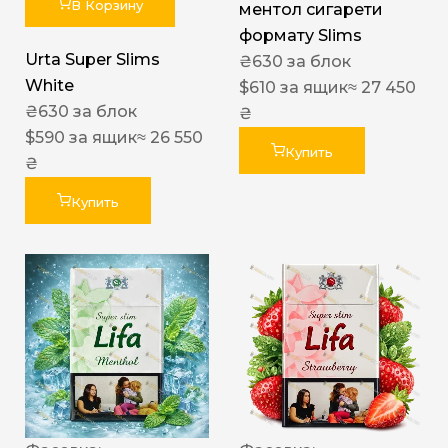
В Корзину
ментол сигарети
формату Slims
Urta Super Slims
₴
630
за блок
White
$
610
за ящик
≈ 27 450
₴
630
за блок
₴
$
590
за ящик
≈ 26 550
Купить
₴
Купить