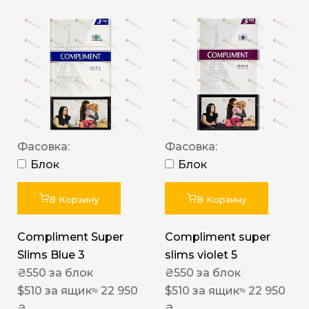
Фасовка:
Фасовка:
Блок
Блок
В Корзину
В Корзину
Compliment Super
Compliment super
Slims Blue 3
slims violet 5
₴
550
за блок
₴
550
за блок
$
510
за ящик
≈ 22 950
$
510
за ящик
≈ 22 950
₴
₴