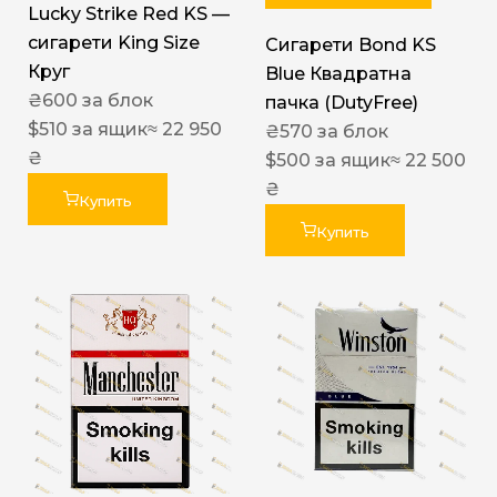
Lucky Strike Red KS —
сигарети King Size
Сигарети Bond KS
Круг
Blue Квадратна
₴
600
за блок
пачка (DutyFree)
$
510
за ящик
≈ 22 950
₴
570
за блок
₴
$
500
за ящик
≈ 22 500
₴
Купить
Купить