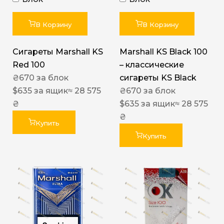
В Корзину
В Корзину
Сигареты Marshall KS
Marshall KS Black 100
Red 100
– классические
₴
670
за блок
сигареты KS Black
$
635
за ящик
≈ 28 575
₴
670
за блок
₴
$
635
за ящик
≈ 28 575
₴
Купить
Купить