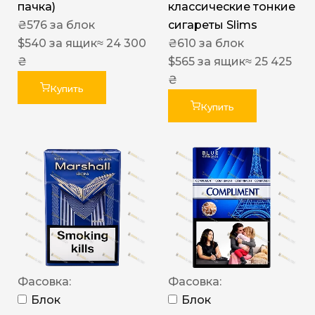
пачка)
классические тонкие
₴
576
за блок
сигареты Slims
$
540
за ящик
≈ 24 300
₴
610
за блок
₴
$
565
за ящик
≈ 25 425
₴
Купить
Купить
Фасовка:
Фасовка:
Блок
Блок