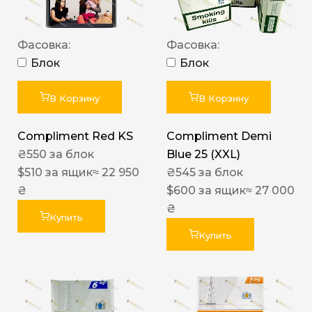
Фасовка:
Фасовка:
Блок
Блок
В Корзину
В Корзину
Compliment Red KS
Compliment Demi
₴
550
за блок
Blue 25 (XXL)
$
510
за ящик
≈ 22 950
₴
545
за блок
₴
$
600
за ящик
≈ 27 000
₴
Купить
Купить