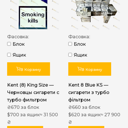
Фасовка:
Фасовка:
Блок
Блок
Ящик
Ящик
В Корзину
В Корзину
Kent (8) King Size —
Kent 8 Blue KS —
Черновцы сигарети с
сигарети з турбо
турбо фильтром
фільтром
₴
670
за блок
₴
660
за блок
$
700
за ящик
≈ 31 500
$
620
за ящик
≈ 27 900
₴
₴