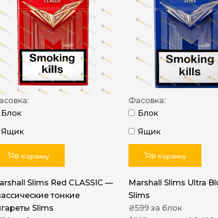
NERO
NERO
Гуцульскі
Italian Blend 821
OSCAR
асовка:
Фасовка:
Dandy
Блок
Блок
JM
Ящик
Ящик
MAN
Arizona
В Корзину
В Корзину
Cigaronne
arshall Slims Red CLASSIC —
Marshall Slims Ultra B
Сигарети LD
лассические тонкие
Slims
игареты Slims
₴
599
за блок