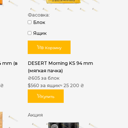
Фасовка:
Блок
Ящик
В Корзину
4 mm (в
DESERT Morning KS 94 mm
(мягкая пачка)
₴
605
за блок
 ₴
$
560
за ящик
≈ 25 200 ₴
Купить
Акция