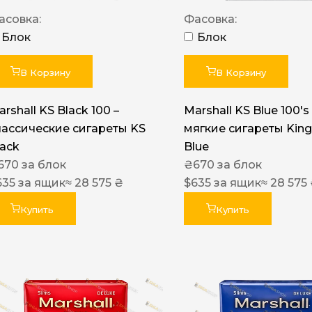
Акциз UA
асовка:
Фасовка:
Капсула (вкус)
Блок
Блок
Manchester
В Корзину
В Корзину
Nistru
rshall KS Black 100 –
Marshall KS Blue 100's 
Leana
лассические сигареты KS
мягкие сигареты King
Montecristo
lack
Blue
670
за блок
₴
670
за блок
ASTRU
635
за ящик
≈ 28 575 ₴
$
635
за ящик
≈ 28 575
Military
Купить
Купить
PULL
Focus
De Santis
MONUS