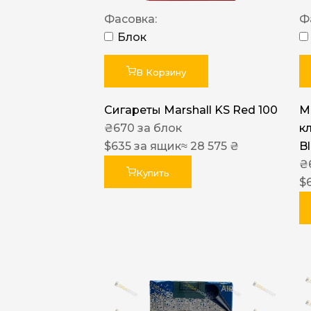
Фасовка:
Ф
Блок
В Корзину
Сигареты Marshall KS Red 100
Ma
₴
670
за блок
к
$
635
за ящик
≈ 28 575 ₴
B
₴
Купить
$