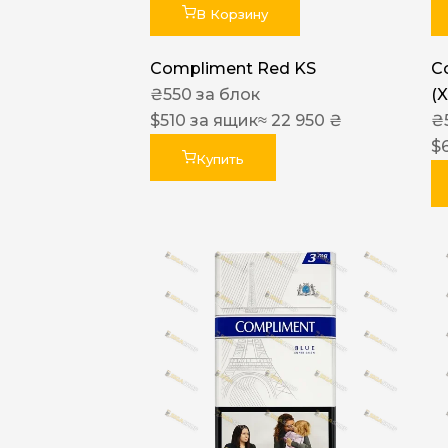
В Корзину
Compliment Red KS
C
₴
550
за блок
(
$
510
за ящик
≈ 22 950 ₴
₴
$
Купить