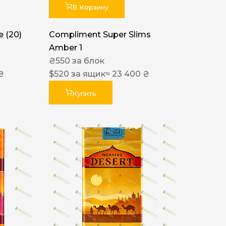
В Корзину
 (20)
Compliment Super Slims
Amber 1
₴
550
за блок
₴
$
520
за ящик
≈ 23 400 ₴
Купить