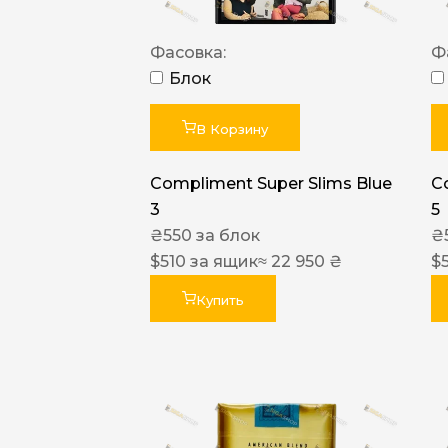
Фасовка:
Ф
Блок
В Корзину
Compliment Super Slims Blue
C
3
5
₴
550
за блок
₴
$
510
за ящик
≈ 22 950 ₴
$
Купить