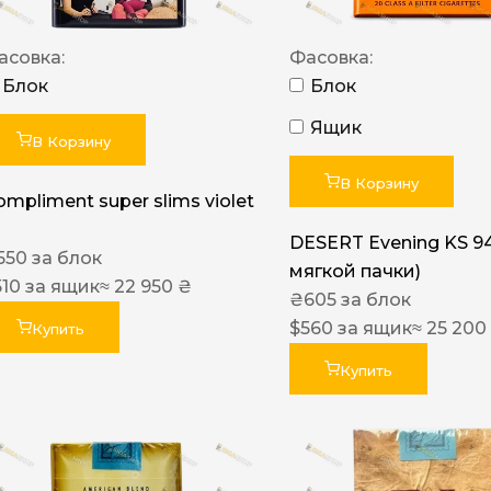
асовка:
Фасовка:
Блок
Блок
Ящик
В Корзину
В Корзину
ompliment super slims violet
DESERT Evening KS 9
550
за блок
мягкой пачки)
510
за ящик
≈ 22 950 ₴
₴
605
за блок
$
560
за ящик
≈ 25 200
Купить
Купить