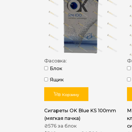
Фасовка:
Ф
Блок
Ящик
В Корзину
Сигареты OK Blue KS 100mm
M
(мягкая пачка)
к
₴
576
за блок
с