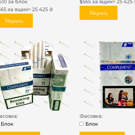
610
за блок
$
565
за ящик
≈ 25 425
565
за ящик
≈ 25 425 ₴
Купить
Купить
асовка:
Фасовка:
Блок
Блок