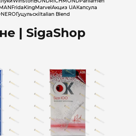
луки
Winston
BOND
RICHMOND
Parliamen
MAN
Frida
King
Marvel
Акциз UA
Капсула
O
NERO
Гуцульскі
Italian Blend
не | SigaShop