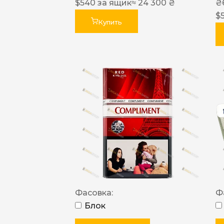
$
540
за ящик
≈ 24 300 ₴
₴
$
Купить
Фасовка:
Ф
Блок