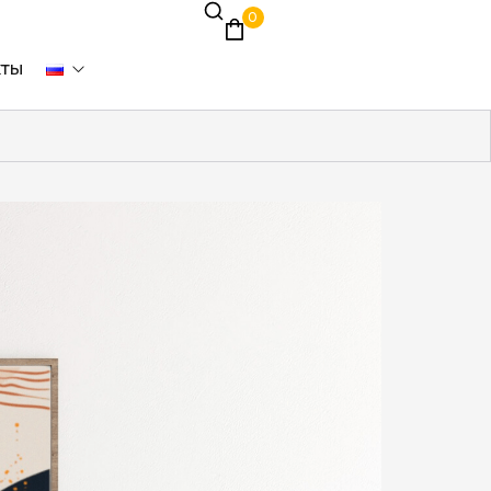
0
кты