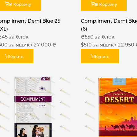
В Корзину
В Корзину
ompliment Demi Blue 25
Compliment Demi Blue
XXL)
(6)
545
за блок
₴
550
за блок
600
за ящик
≈ 27 000 ₴
$
510
за ящик
≈ 22 950 
Купить
Купить