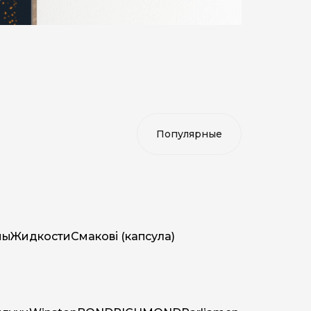
мы
Жидкости
Смакові (капсула)