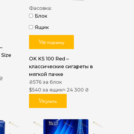
Фасовка:
Блок
Ящик
В Корзину
–
 Size
OK KS 100 Red –
классические сигареты в
мягкой пачке
 ₴
₴
576
за блок
$
540
за ящик
≈ 24 300 ₴
Купить