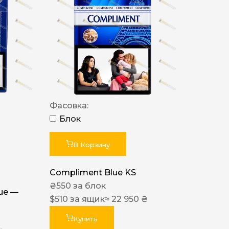
Фасовка:
Блок
В Корзину
Compliment Blue KS
₴
550
за блок
lue —
$
510
за ящик
≈ 22 950 ₴
Купить