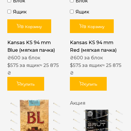
Блок
Блок
Ящик
Ящик
В Корзину
В Корзину
Kansas KS 94 mm
Kansas KS 94 mm
Blue (мягкая пачка)
Red (мягкая пачка)
₴
600
за блок
₴
600
за блок
$
575
за ящик
≈ 25 875
$
575
за ящик
≈ 25 875
₴
₴
Купить
Купить
Акция