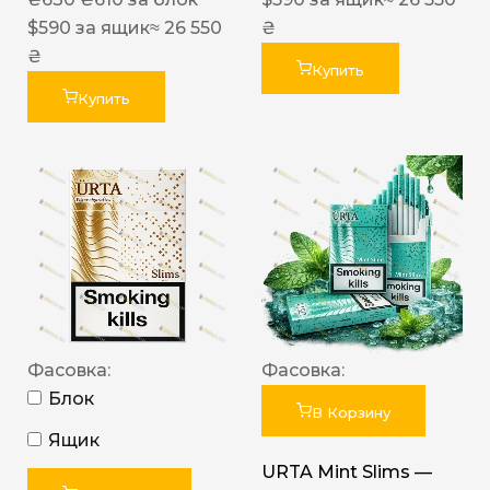
$
590
за ящик
≈ 26 550
₴
₴
Купить
Купить
Фасовка:
Фасовка:
Блок
В Корзину
Ящик
URTA Mint Slims —