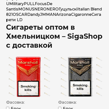
U
Military
PULL
Focus
De
Santis
MONUS
NERO
NERO
Гуцульскі
Italian Blend
821
OSCAR
Dandy
JM
MAN
Arizona
Cigaronne
Сига
рети LD
Сигареты оптом в
Хмельницком – SigaShop
с доставкой
Фасовка:
Фасовка:
Блок
Блок