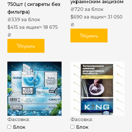
украинским акцизом
750шт ( сигареты без
₴
720
за блок
фильтра)
$
690
за ящик
≈ 31 050
₴
339
за блок
₴
$
415
за ящик
≈ 18 675
₴
Купить
Купить
Фасовка:
Фасовка:
Блок
Блок