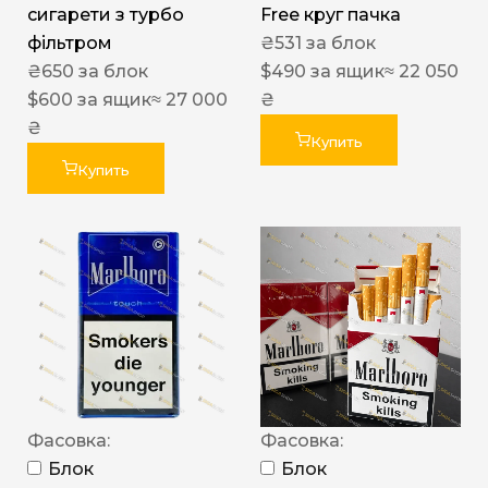
сигарети з турбо
Free круг пачка
фільтром
₴
531
за блок
₴
650
за блок
$
490
за ящик
≈ 22 050
$
600
за ящик
≈ 27 000
₴
₴
Купить
Купить
Фасовка:
Фасовка:
Блок
Блок