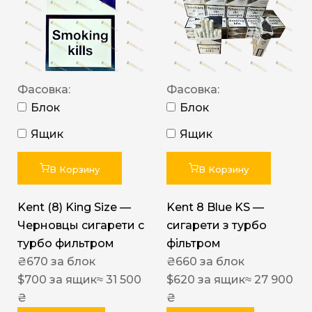
Фасовка:
Фасовка:
Блок
Блок
Ящик
Ящик
В Корзину
В Корзину
Kent (8) King Size —
Kent 8 Blue KS —
Черновцы сигарети с
сигарети з турбо
турбо фильтром
фільтром
₴
670
за блок
₴
660
за блок
$
700
за ящик
≈ 31 500
$
620
за ящик
≈ 27 900
₴
₴