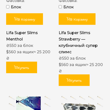
Фасовка:
Фасовка:
Блок
Блок
В Корзину
В Корзину
Lifa Super Slims
Lifa Super Slims
Menthol
Strawberry —
₴
550
за блок
клубничный супер
$
560
за ящик
≈ 25 200
слимс
₴
₴
550
за блок
$
560
за ящик
≈ 25 200
Купить
₴
Купить