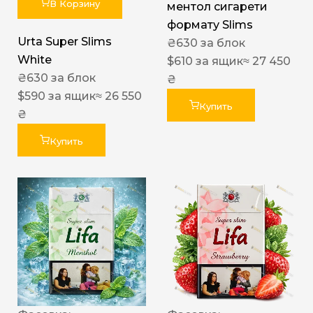
В Корзину
ментол сигарети
формату Slims
Urta Super Slims
₴
630
за блок
White
$
610
за ящик
≈ 27 450
₴
630
за блок
₴
$
590
за ящик
≈ 26 550
Купить
₴
Купить