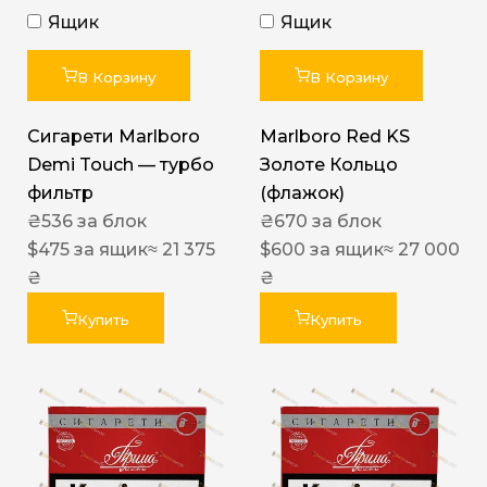
Ящик
Ящик
В Корзину
В Корзину
Сигарети Marlboro
Marlboro Red KS
Demi Touch — турбо
Золоте Кольцо
фильтр
(флажок)
₴
536
за блок
₴
670
за блок
$
475
за ящик
≈ 21 375
$
600
за ящик
≈ 27 000
₴
₴
Купить
Купить