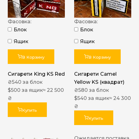
Фасовка:
Фасовка:
Блок
Блок
Ящик
Ящик
В Корзину
В Корзину
Сигарети King KS Red
Сигарети Camel
₴
540
за блок
Yellow KS (квадрат)
$
500
за ящик
≈ 22 500
₴
580
за блок
₴
$
540
за ящик
≈ 24 300
₴
Купить
Купить
Ожидается поставка