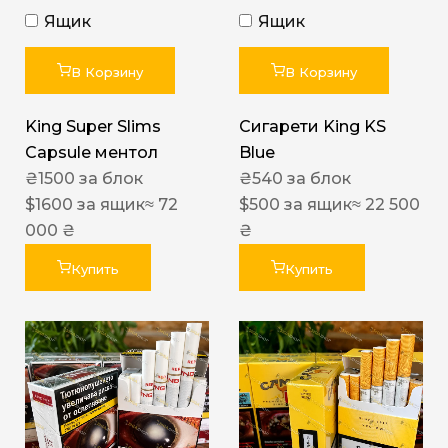
Ящик
Ящик
В Корзину
В Корзину
King Super Slims
Сигарети King KS
Capsule ментол
Blue
₴
1500
за блок
₴
540
за блок
$
1600
за ящик
≈ 72
$
500
за ящик
≈ 22 500
000 ₴
₴
Купить
Купить