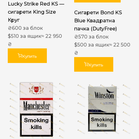
Lucky Strike Red KS —
сигарети King Size
Сигарети Bond KS
Круг
Blue Квадратна
₴
600
за блок
пачка (DutyFree)
$
510
за ящик
≈ 22 950
₴
570
за блок
₴
$
500
за ящик
≈ 22 500
₴
Купить
Купить