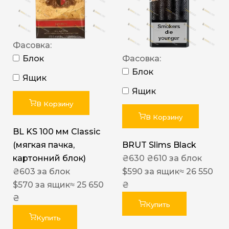
Фасовка:
Блок
Фасовка:
Блок
Ящик
Ящик
В Корзину
В Корзину
BL KS 100 мм Classic
(мягкая пачка,
BRUT Slims Black
картонний блок)
₴
630
₴
610
за блок
₴
603
за блок
$
590
за ящик
≈ 26 550
$
570
за ящик
≈ 25 650
₴
₴
Купить
Купить