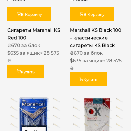
В Корзину
В Корзину
Сигареты Marshall KS
Marshall KS Black 100
Red 100
– классические
₴
670
за блок
сигареты KS Black
$
635
за ящик
≈ 28 575
₴
670
за блок
₴
$
635
за ящик
≈ 28 575
₴
Купить
Купить