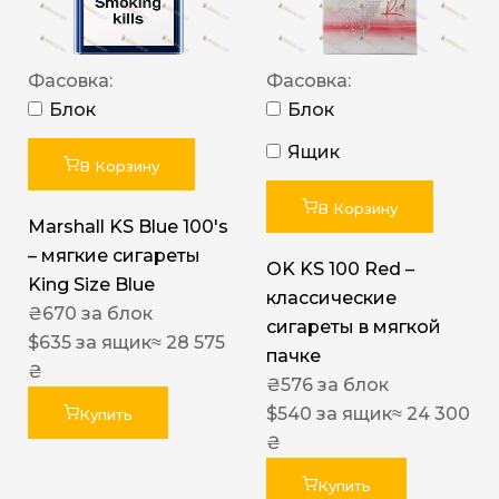
Фасовка:
Фасовка:
Блок
Блок
Ящик
В Корзину
В Корзину
Marshall KS Blue 100's
– мягкие сигареты
OK KS 100 Red –
King Size Blue
классические
₴
670
за блок
сигареты в мягкой
$
635
за ящик
≈ 28 575
пачке
₴
₴
576
за блок
$
540
за ящик
≈ 24 300
Купить
₴
Купить