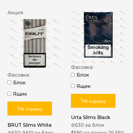
Акция
Фасовка:
Фасовка:
Блок
Блок
Ящик
Ящик
В Корзину
В Корзину
Urta Slims Black
BRUT Slims White
₴
630
за блок
₴
630
₴
610
за блок
$
590
за ящик
≈ 26 550