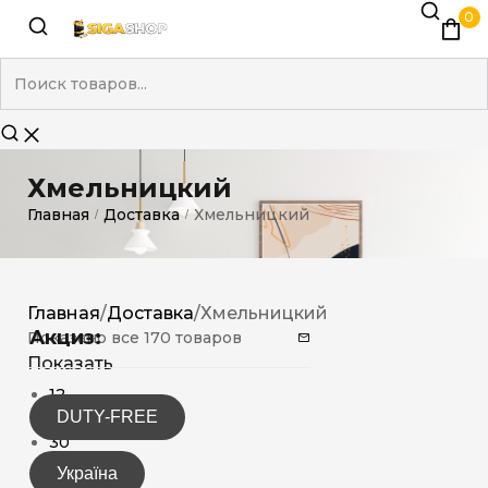
0
Хмельницкий
Главная
Доставка
Хмельницкий
/
/
Главная
/
Доставка
/
Хмельницкий
Акциз:
Показано все 170 товаров
Показать
12
DUTY-FREE
15
30
Україна