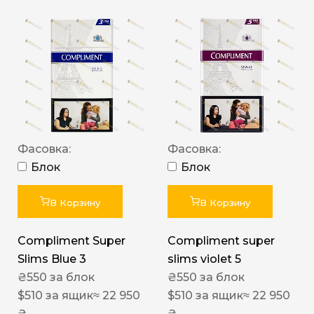
Фасовка:
Фасовка:
Блок
Блок
В Корзину
В Корзину
Compliment Super
Compliment super
Slims Blue 3
slims violet 5
₴
550
за блок
₴
550
за блок
$
510
за ящик
≈ 22 950
$
510
за ящик
≈ 22 950
₴
₴