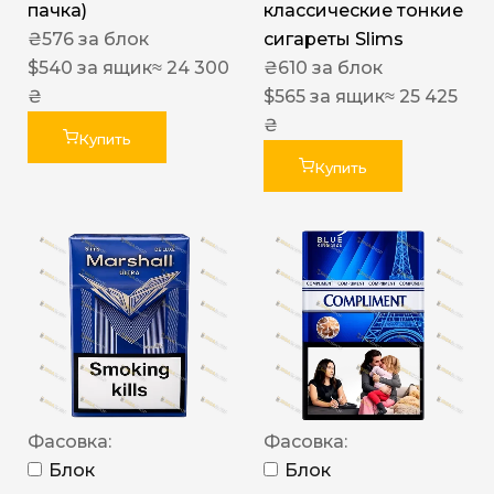
пачка)
классические тонкие
₴
576
за блок
сигареты Slims
$
540
за ящик
≈ 24 300
₴
610
за блок
₴
$
565
за ящик
≈ 25 425
₴
Купить
Купить
Фасовка:
Фасовка:
Блок
Блок