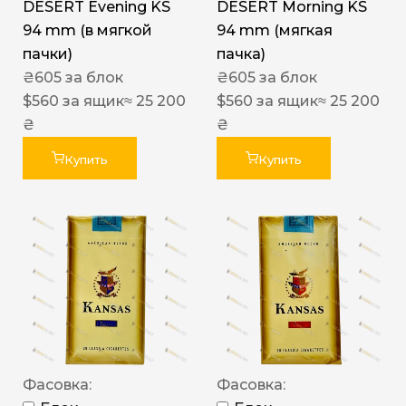
DESERT Evening KS
DESERT Morning KS
94 mm (в мягкой
94 mm (мягкая
пачки)
пачка)
₴
605
за блок
₴
605
за блок
$
560
за ящик
≈ 25 200
$
560
за ящик
≈ 25 200
₴
₴
Купить
Купить
Фасовка:
Фасовка: