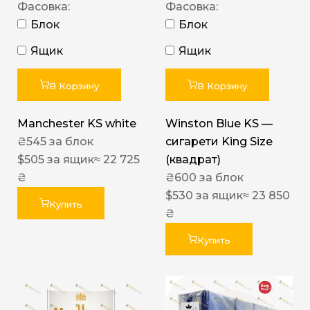
Фасовка:
Фасовка:
Блок
Блок
Ящик
Ящик
В Корзину
В Корзину
Manchester KS white
Winston Blue KS —
₴
545
за блок
сигарети King Size
$
505
за ящик
≈ 22 725
(квадрат)
₴
₴
600
за блок
$
530
за ящик
≈ 23 850
Купить
₴
Купить