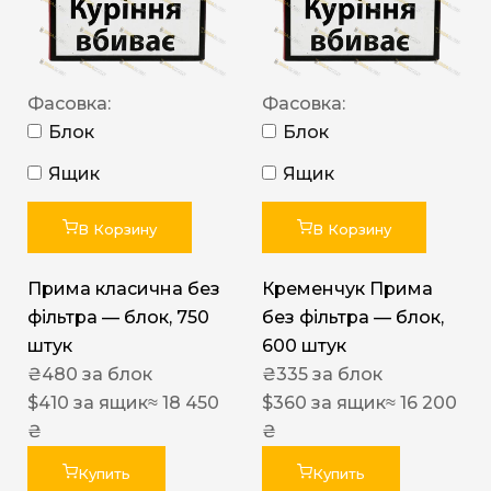
Фасовка:
Фасовка:
Блок
Блок
Ящик
Ящик
В Корзину
В Корзину
Прима класична без
Кременчук Прима
фільтра — блок, 750
без фільтра — блок,
штук
600 штук
₴
480
за блок
₴
335
за блок
$
410
за ящик
≈ 18 450
$
360
за ящик
≈ 16 200
₴
₴
Купить
Купить