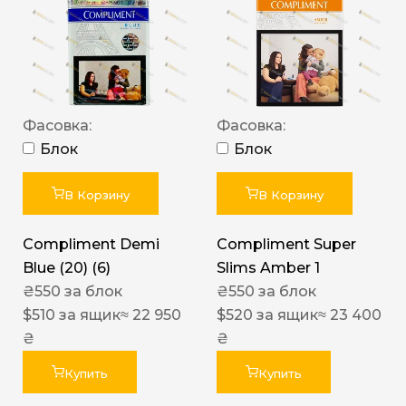
Фасовка:
Фасовка:
Блок
Блок
В Корзину
В Корзину
Compliment Demi
Compliment Super
Blue (20) (6)
Slims Amber 1
₴
550
за блок
₴
550
за блок
$
510
за ящик
≈ 22 950
$
520
за ящик
≈ 23 400
₴
₴
Купить
Купить