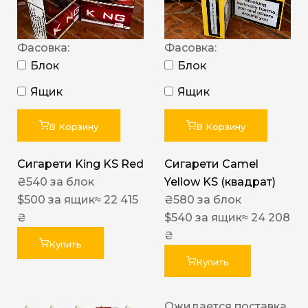
Фасовка:
Фасовка:
Блок
Блок
Ящик
Ящик
В Корзину
В Корзину
Сигарети King KS Red
Сигарети Camel
₴
540
за блок
Yellow KS (квадрат)
$
500
за ящик
≈ 22 415
₴
580
за блок
₴
$
540
за ящик
≈ 24 208
₴
Купить
Купить
Ожидается поставка