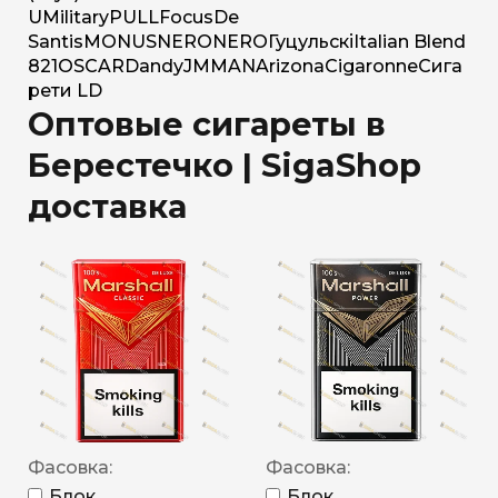
U
Military
PULL
Focus
De
Santis
MONUS
NERO
NERO
Гуцульскі
Italian Blend
821
OSCAR
Dandy
JM
MAN
Arizona
Cigaronne
Сига
рети LD
Оптовые сигареты в
Берестечко | SigaShop
доставка
Фасовка:
Фасовка:
Блок
Блок