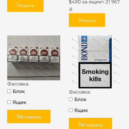
$
490
за ящик
≈ 21 967
Купить
₴
Купить
Фасовка:
Блок
Фасовка:
Блок
Ящик
Ящик
В Корзину
В Корзину