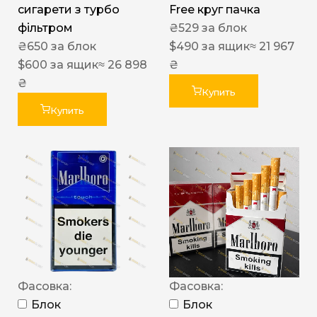
сигарети з турбо
Free круг пачка
фільтром
₴
529
за блок
₴
650
за блок
$
490
за ящик
≈ 21 967
$
600
за ящик
≈ 26 898
₴
₴
Купить
Купить
Фасовка:
Фасовка:
Блок
Блок