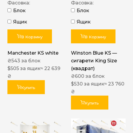
Фасовка:
Фасовка:
Блок
Блок
Ящик
Ящик
В Корзину
В Корзину
Manchester KS white
Winston Blue KS —
₴
543
за блок
сигарети King Size
$
505
за ящик
≈ 22 639
(квадрат)
₴
₴
600
за блок
$
530
за ящик
≈ 23 760
Купить
₴
Купить