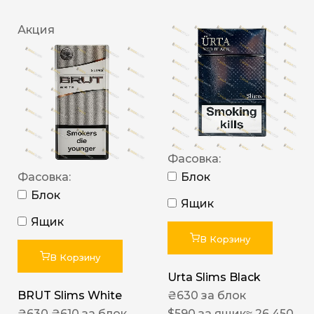
Акция
Фасовка:
Фасовка:
Блок
Блок
Ящик
Ящик
В Корзину
В Корзину
Urta Slims Black
BRUT Slims White
₴
630
за блок
₴
630
₴
610
за блок
$
590
за ящик
≈ 26 450