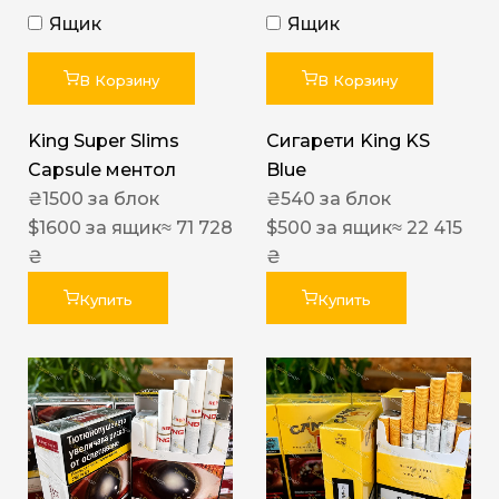
Ящик
Ящик
В Корзину
В Корзину
King Super Slims
Сигарети King KS
Capsule ментол
Blue
₴
1500
за блок
₴
540
за блок
$
1600
за ящик
≈ 71 728
$
500
за ящик
≈ 22 415
₴
₴
Купить
Купить