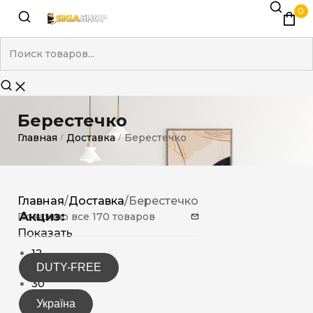
0
Берестечко
Главная
Доставка
Берестечко
/
/
Главная
/
Доставка
/
Берестечко
Акциз:
Показано все 170 товаров
Показать
12
DUTY-FREE
15
30
Україна