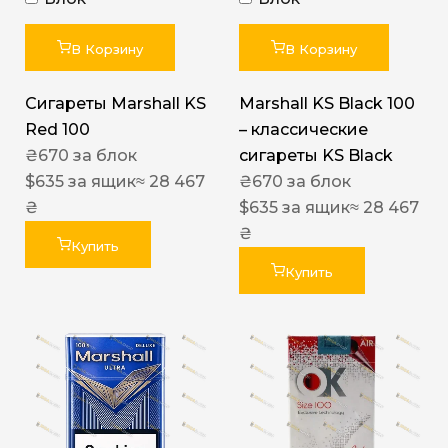
В Корзину
В Корзину
Сигареты Marshall KS
Marshall KS Black 100
Red 100
– классические
₴
670
за блок
сигареты KS Black
$
635
за ящик
≈ 28 467
₴
670
за блок
₴
$
635
за ящик
≈ 28 467
₴
Купить
Купить