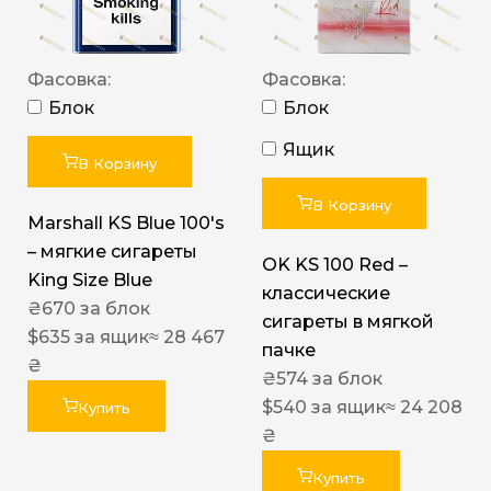
Фасовка:
Фасовка:
Блок
Блок
Ящик
В Корзину
В Корзину
Marshall KS Blue 100's
– мягкие сигареты
OK KS 100 Red –
King Size Blue
классические
₴
670
за блок
сигареты в мягкой
$
635
за ящик
≈ 28 467
пачке
₴
₴
574
за блок
$
540
за ящик
≈ 24 208
Купить
₴
Купить