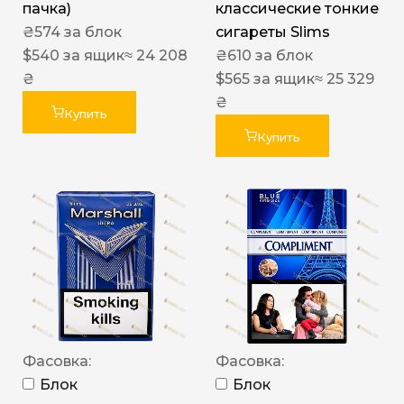
пачка)
классические тонкие
₴
574
за блок
сигареты Slims
$
540
за ящик
≈ 24 208
₴
610
за блок
₴
$
565
за ящик
≈ 25 329
₴
Купить
Купить
Фасовка:
Фасовка:
Блок
Блок