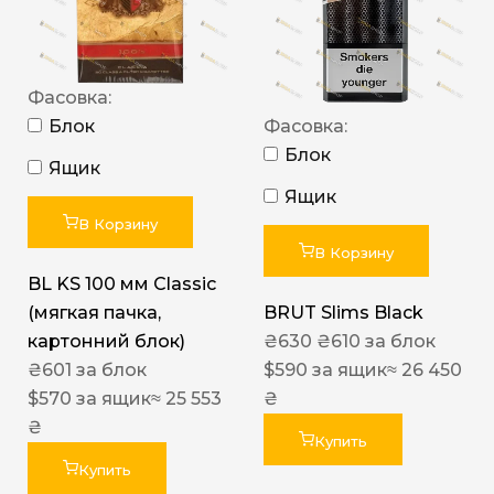
Фасовка:
Блок
Фасовка:
Блок
Ящик
Ящик
В Корзину
В Корзину
BL KS 100 мм Classic
(мягкая пачка,
BRUT Slims Black
картонний блок)
₴
630
₴
610
за блок
₴
601
за блок
$
590
за ящик
≈ 26 450
$
570
за ящик
≈ 25 553
₴
₴
Купить
Купить