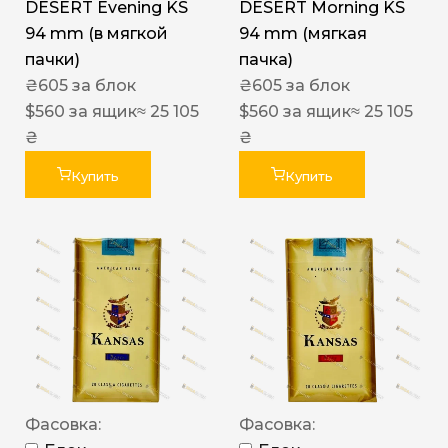
DESERT Evening KS
DESERT Morning KS
94 mm (в мягкой
94 mm (мягкая
пачки)
пачка)
₴
605
за блок
₴
605
за блок
$
560
за ящик
≈ 25 105
$
560
за ящик
≈ 25 105
₴
₴
Купить
Купить
Фасовка:
Фасовка: