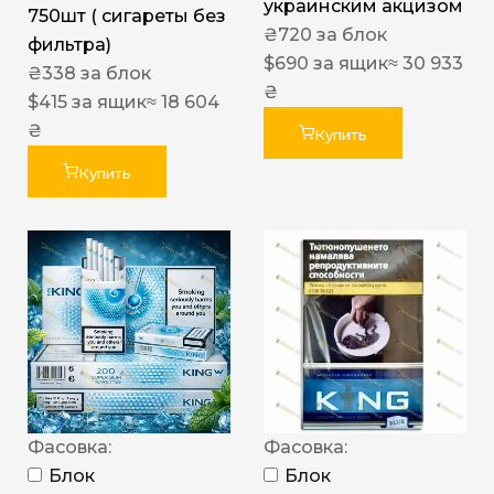
украинским акцизом
750шт ( сигареты без
₴
720
за блок
фильтра)
$
690
за ящик
≈ 30 933
₴
338
за блок
₴
$
415
за ящик
≈ 18 604
₴
Купить
Купить
Фасовка:
Фасовка:
Блок
Блок