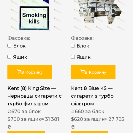
Фасовка:
Фасовка:
Блок
Блок
Ящик
Ящик
В Корзину
В Корзину
Kent (8) King Size —
Kent 8 Blue KS —
Черновцы сигарети с
сигарети з турбо
турбо фильтром
фільтром
₴
670
за блок
₴
660
за блок
$
700
за ящик
≈ 31 381
$
620
за ящик
≈ 27 795
₴
₴