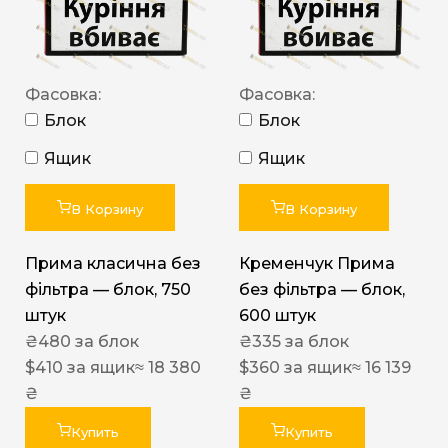
Фасовка:
Фасовка:
Блок
Блок
Ящик
Ящик
В Корзину
В Корзину
Прима класична без
Кременчук Прима
фільтра — блок, 750
без фільтра — блок,
штук
600 штук
₴
480
за блок
₴
335
за блок
$
410
за ящик
≈ 18 380
$
360
за ящик
≈ 16 139
₴
₴
Купить
Купить