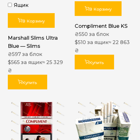
Ящик
В Корзину
В Корзину
Compliment Blue KS
₴
550
за блок
Marshall Slims Ultra
$
510
за ящик
≈ 22 863
Blue — Slims
₴
₴
597
за блок
$
565
за ящик
≈ 25 329
Купить
₴
Купить