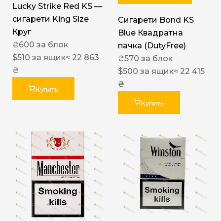
Lucky Strike Red KS —
сигарети King Size
Сигарети Bond KS
Круг
Blue Квадратна
₴
600
за блок
пачка (DutyFree)
$
510
за ящик
≈ 22 863
₴
570
за блок
₴
$
500
за ящик
≈ 22 415
₴
Купить
Купить