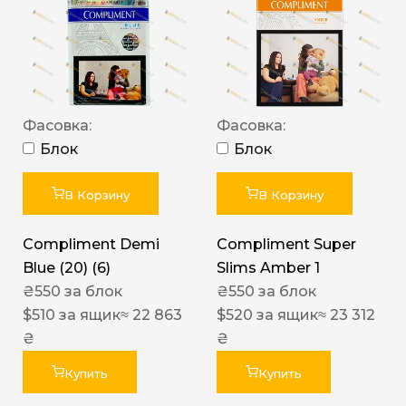
Фасовка:
Фасовка:
Блок
Блок
В Корзину
В Корзину
Compliment Demi
Compliment Super
Blue (20) (6)
Slims Amber 1
₴
550
за блок
₴
550
за блок
$
510
за ящик
≈ 22 863
$
520
за ящик
≈ 23 312
₴
₴
Купить
Купить