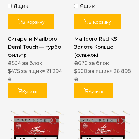
Ящик
Ящик
В Корзину
В Корзину
Сигарети Marlboro
Marlboro Red KS
Demi Touch — турбо
Золоте Кольцо
фильтр
(флажок)
₴
534
за блок
₴
670
за блок
$
475
за ящик
≈ 21 294
$
600
за ящик
≈ 26 898
₴
₴
Купить
Купить