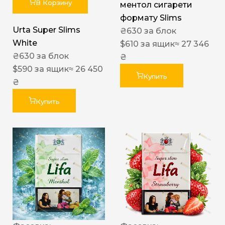
В Корзину
ментол сигарети
формату Slims
Urta Super Slims
₴
630
за блок
White
$
610
за ящик
≈ 27 346
₴
630
за блок
₴
$
590
за ящик
≈ 26 450
Купить
₴
Купить