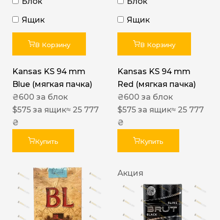
Блок
Блок
Ящик
Ящик
В Корзину
В Корзину
Kansas KS 94 mm
Kansas KS 94 mm
Blue (мягкая пачка)
Red (мягкая пачка)
₴
600
за блок
₴
600
за блок
$
575
за ящик
≈ 25 777
$
575
за ящик
≈ 25 777
₴
₴
Купить
Купить
Акция