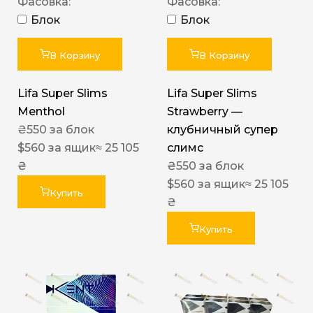
Фасовка:
Фасовка:
Блок
Блок
В Корзину
В Корзину
Lifa Super Slims
Lifa Super Slims
Menthol
Strawberry —
₴
550
за блок
клубничный супер
$
560
за ящик
≈ 25 105
слимс
₴
₴
550
за блок
$
560
за ящик
≈ 25 105
Купить
₴
Купить