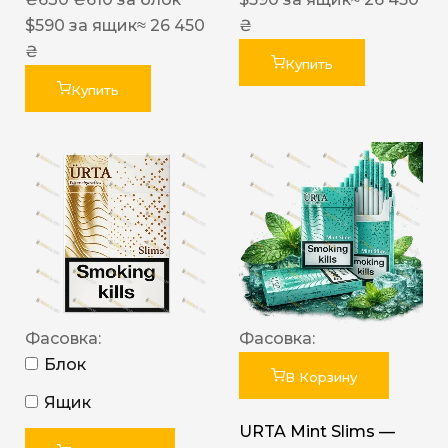
$
590
за ящик
≈ 26 450
₴
₴
Купить
Купить
Фасовка:
Фасовка:
Блок
В Корзину
Ящик
URTA Mint Slims —