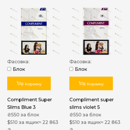
Фасовка:
Фасовка:
Блок
Блок
В Корзину
В Корзину
Compliment Super
Compliment super
Slims Blue 3
slims violet 5
₴
550
за блок
₴
550
за блок
$
510
за ящик
≈ 22 863
$
510
за ящик
≈ 22 863
₴
₴