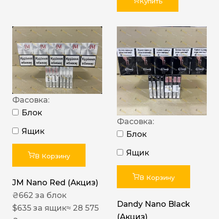
Купить
Фасовка:
Блок
Фасовка:
Ящик
Блок
Ящик
В Корзину
В Корзину
JM Nano Red (Акциз)
₴
662
за блок
Dandy Nano Black
$
635
за ящик
≈ 28 575
(Акциз)