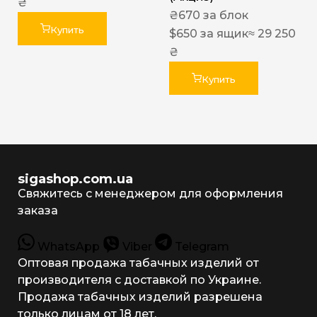
₴
₴
670
за блок
Купить
$
650
за ящик
≈ 29 250
₴
Купить
sigashop.com.ua
Свяжитесь с менеджером для оформления
заказа
WhatsApp
Viber
Telegram
Оптовая продажа табачных изделий от
производителя с доставкой по Украине.
Продажа табачных изделий разрешена
только лицам от 18 лет.