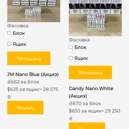
Фасовка:
Блок
Фасовка:
Ящик
Блок
Ящик
В Корзину
В Корзину
JM Nano Blue (Акциз)
₴
662
за блок
Dandy Nano White
$
635
за ящик
≈ 28 575
(Акциз)
₴
₴
670
за блок
Купить
$
650
за ящик
≈ 29 250
₴