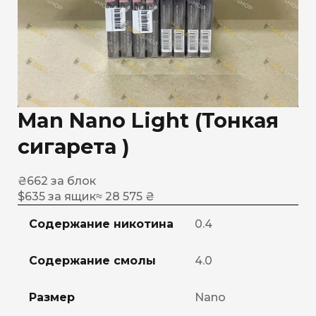
Man Nano Light (Тонкая
сигарета )
₴
662
за блок
$
635
за ящик
≈ 28 575 ₴
Содержание никотина
0.4
Содержание смолы
4.0
Размер
Nano