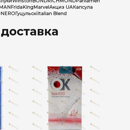
луки
Winston
BOND
RICHMOND
Parliamen
MAN
Frida
King
Marvel
Акциз UA
Капсула
O
NERO
Гуцульскі
Italian Blend
 доставка