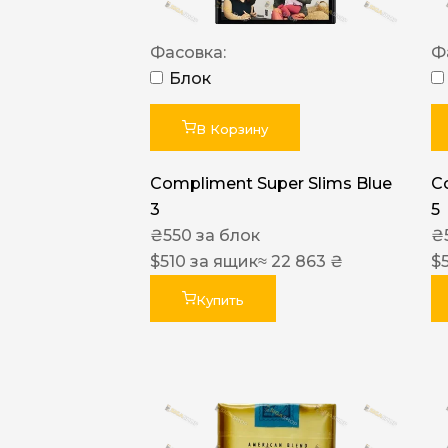
Фасовка:
Ф
Блок
В Корзину
Compliment Super Slims Blue
C
3
5
₴
550
за блок
₴
$
510
за ящик
≈ 22 863 ₴
$
Купить