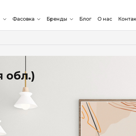
и
Фасовка
Бренды
Блог
О нас
Конта
Ящик
Elf Bar
Блок
Compliment
Львов
 обл.)
Marshall
)
Marlboro
OK
е
ÜRTA
сула)
Lifa
BRUT