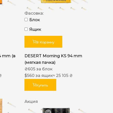
Фасовка:
Блок
Ящик
В Корзину
4 mm (в
DESERT Morning KS 94 mm
(мягкая пачка)
₴
605
за блок
₴
$
560
за ящик
≈ 25 105 ₴
Купить
Акция