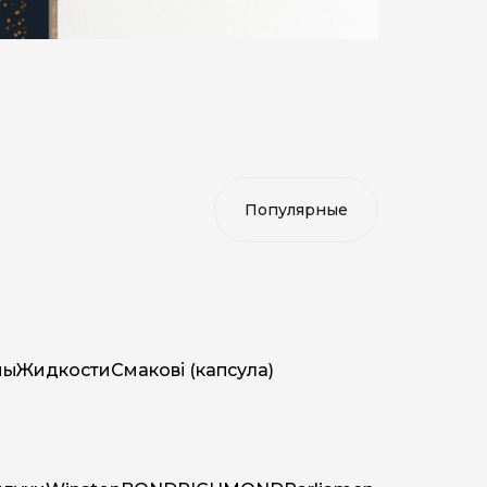
мы
Жидкости
Смакові (капсула)