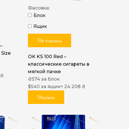
Фасовка:
Блок
Ящик
В Корзину
–
 Size
OK KS 100 Red –
классические сигареты в
мягкой пачке
 ₴
₴
574
за блок
$
540
за ящик
≈ 24 208 ₴
Купить