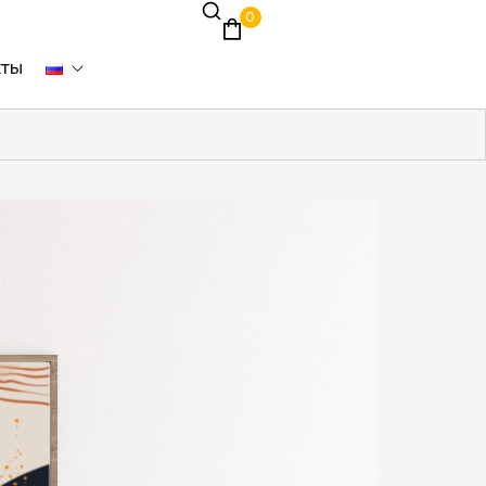
0
кты