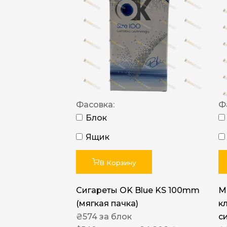
Фасовка:
Ф
Блок
Ящик
В Корзину
Сигареты OK Blue KS 100mm
M
(мягкая пачка)
к
₴
574
за блок
с