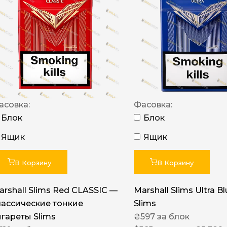
NERO
NERO
Гуцульскі
Italian Blend 821
OSCAR
асовка:
Фасовка:
Dandy
Блок
Блок
JM
Ящик
Ящик
MAN
Arizona
В Корзину
В Корзину
Cigaronne
arshall Slims Red CLASSIC —
Marshall Slims Ultra B
Сигарети LD
лассические тонкие
Slims
игареты Slims
₴
597
за блок