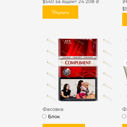
$
540
за ящик
≈ 24 208 ₴
₴
$
Купить
Фасовка:
Ф
Блок