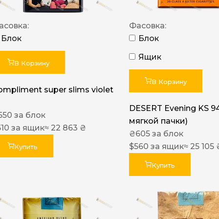
асовка:
Фасовка:
Блок
Блок
Ящик
В Корзину
В Корзину
ompliment super slims violet
DESERT Evening KS 9
550
за блок
мягкой пачки)
510
за ящик
≈ 22 863 ₴
₴
605
за блок
$
560
за ящик
≈ 25 105 
Купить
Купить