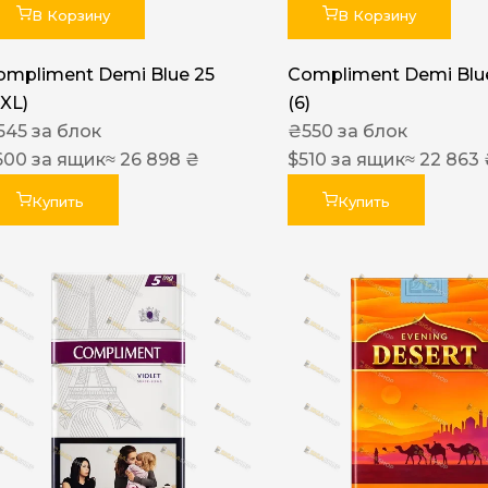
В Корзину
В Корзину
ompliment Demi Blue 25
Compliment Demi Blue
XXL)
(6)
545
за блок
₴
550
за блок
600
за ящик
≈ 26 898 ₴
$
510
за ящик
≈ 22 863
Купить
Купить