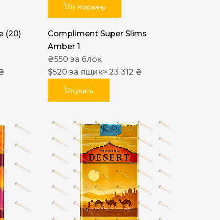
В Корзину
 (20)
Compliment Super Slims
Amber 1
₴
550
за блок
 ₴
$
520
за ящик
≈ 23 312 ₴
Купить