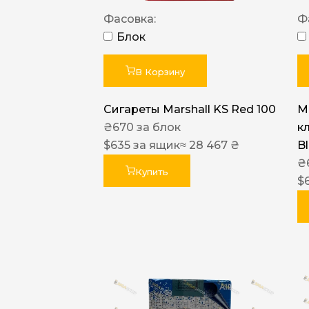
Фасовка:
Ф
Блок
В Корзину
Сигареты Marshall KS Red 100
Ma
₴
670
за блок
к
$
635
за ящик
≈ 28 467 ₴
B
₴
Купить
$