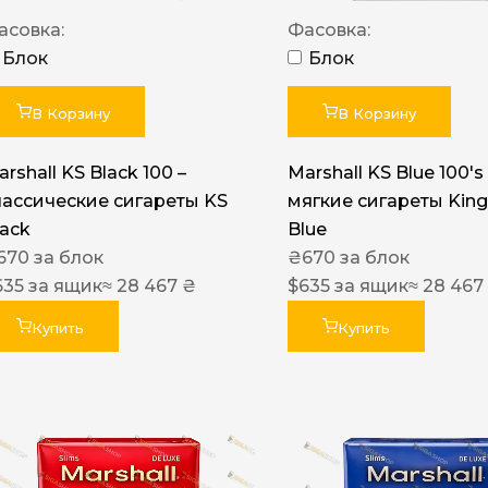
Акциз UA
асовка:
Фасовка:
Капсула (вкус)
Блок
Блок
Manchester
В Корзину
В Корзину
Nistru
rshall KS Black 100 –
Marshall KS Blue 100's 
Leana
лассические сигареты KS
мягкие сигареты King
Montecristo
lack
Blue
670
за блок
₴
670
за блок
ASTRU
635
за ящик
≈ 28 467 ₴
$
635
за ящик
≈ 28 467
Military
Купить
Купить
PULL
Focus
De Santis
MONUS