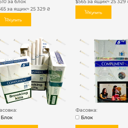
610
за блок
$
565
за ящик
≈ 25 329
565
за ящик
≈ 25 329 ₴
Купить
Купить
асовка:
Фасовка:
Блок
Блок