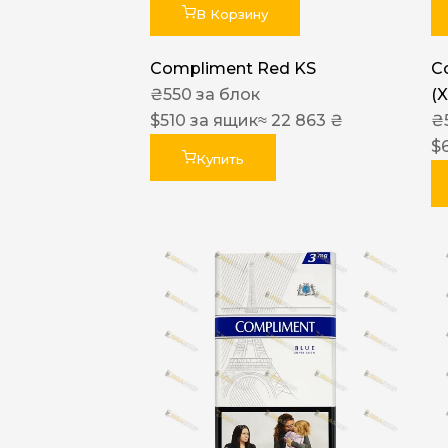
В Корзину
Compliment Red KS
C
₴
550
за блок
(
$
510
за ящик
≈ 22 863 ₴
₴
$
Купить