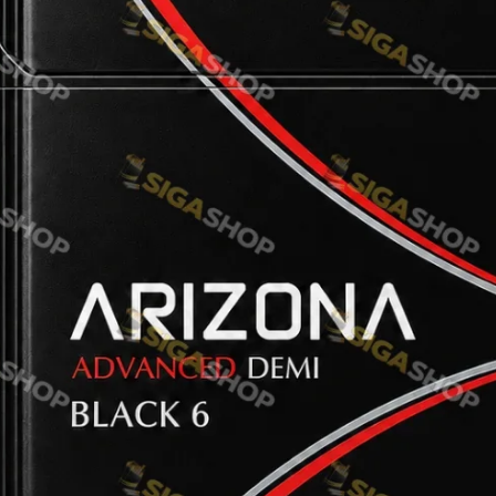
Rothmans
Camel
Monte Carlo
Sobranie
Ritm
BL
L&M
TOBACCO Lux
CHAPMAN
Frida
King
Marvel