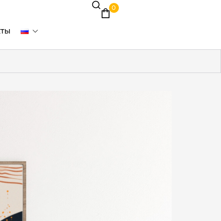
0
кты