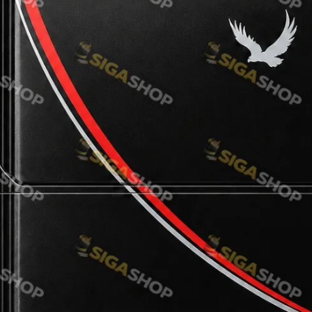
NERO
NERO
Гуцульскі
Italian Blend 821
OSCAR
Dandy
JM
MAN
Arizona
Cigaronne
Сигарети LD