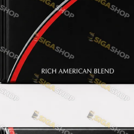
Акциз UA
Капсула (вкус)
Manchester
Nistru
Leana
Montecristo
ASTRU
Military
PULL
Focus
De Santis
MONUS