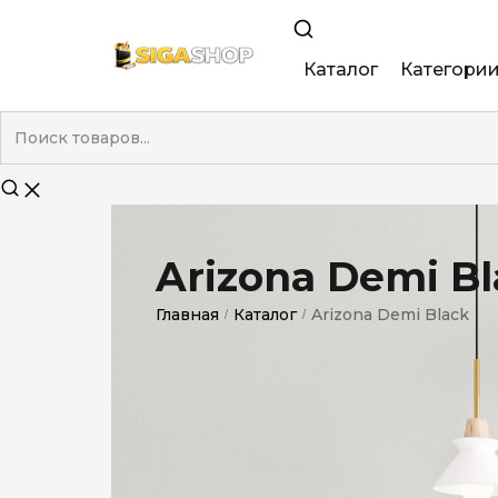
Каталог
Категори
King Size
Demi
Super Slim
Arizona Demi B
Nano
Главная
Каталог
Arizona Demi Black
/
/
Без фильтра
Duty-Free
Электронны
Смакові (кап