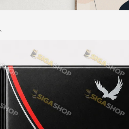
DESERT
Kansas
k
Palermo
Kent
Прилуки
Winston
BOND
RICHMOND
Parliament
Lucky Strike
Прима