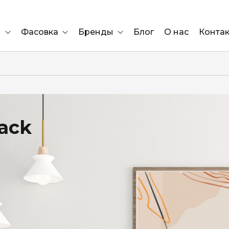
и
Фасовка
Бренды
Блог
О нас
Конта
Ящик
Elf Bar
Блок
Compliment
Львов
lack
Marshall
Marlboro
OK
е
ÜRTA
сула)
Lifa
BRUT