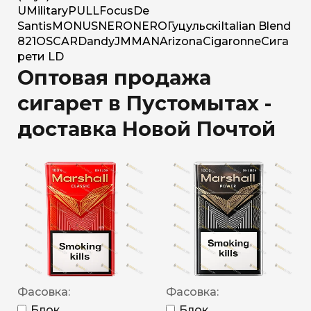
U
Military
PULL
Focus
De
Santis
MONUS
NERO
NERO
Гуцульскі
Italian Blend
821
OSCAR
Dandy
JM
MAN
Arizona
Cigaronne
Сига
рети LD
Оптовая продажа
сигарет в Пустомытах -
доставка Новой Почтой
Фасовка:
Фасовка:
Блок
Блок