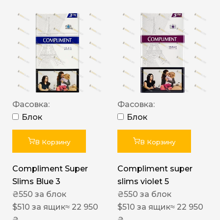
Фасовка:
Фасовка:
Блок
Блок
В Корзину
В Корзину
Compliment Super
Compliment super
Slims Blue 3
slims violet 5
₴
550
за блок
₴
550
за блок
$
510
за ящик
≈ 22 950
$
510
за ящик
≈ 22 950
₴
₴