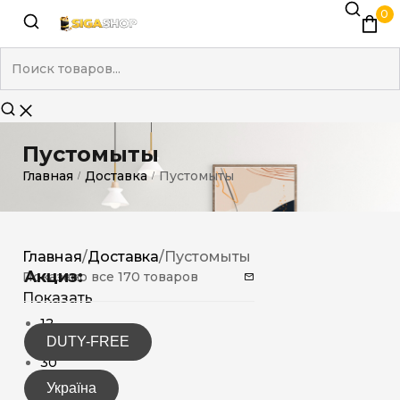
0
Пустомыты
Главная
Доставка
Пустомыты
/
/
Главная
/
Доставка
/
Пустомыты
Акциз:
Показано все 170 товаров
Показать
12
DUTY-FREE
15
30
Україна