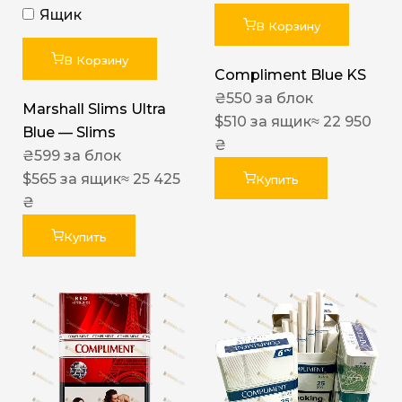
Ящик
В Корзину
В Корзину
Compliment Blue KS
₴
550
за блок
Marshall Slims Ultra
$
510
за ящик
≈ 22 950
Blue — Slims
₴
₴
599
за блок
$
565
за ящик
≈ 25 425
Купить
₴
Купить