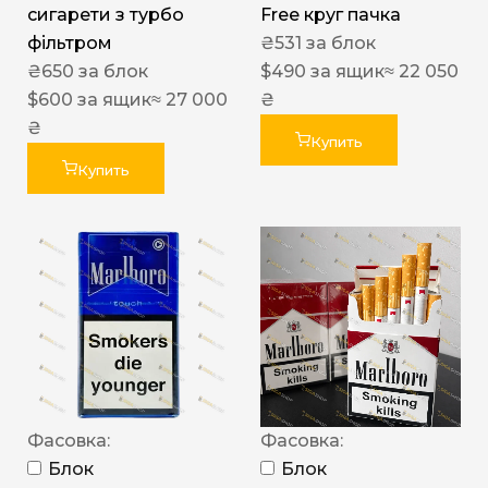
сигарети з турбо
Free круг пачка
фільтром
₴
531
за блок
₴
650
за блок
$
490
за ящик
≈ 22 050
$
600
за ящик
≈ 27 000
₴
₴
Купить
Купить
Фасовка:
Фасовка:
Блок
Блок