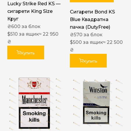
Lucky Strike Red KS —
сигарети King Size
Сигарети Bond KS
Круг
Blue Квадратна
₴
600
за блок
пачка (DutyFree)
$
510
за ящик
≈ 22 950
₴
570
за блок
₴
$
500
за ящик
≈ 22 500
₴
Купить
Купить