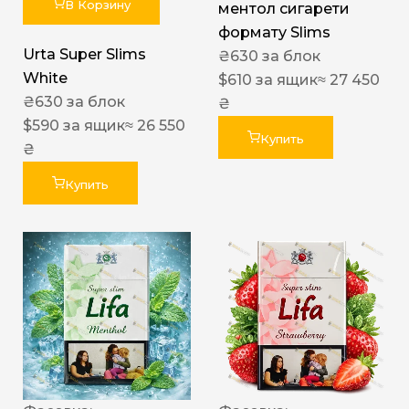
В Корзину
ментол сигарети
формату Slims
Urta Super Slims
₴
630
за блок
White
$
610
за ящик
≈ 27 450
₴
630
за блок
₴
$
590
за ящик
≈ 26 550
Купить
₴
Купить