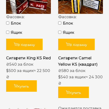
Фасовка:
Фасовка:
Блок
Блок
Ящик
Ящик
В Корзину
В Корзину
Сигарети King KS Red
Сигарети Camel
₴
540
за блок
Yellow KS (квадрат)
$
500
за ящик
≈ 22 500
₴
580
за блок
₴
$
540
за ящик
≈ 24 300
₴
Купить
Купить
Ожидается поставка