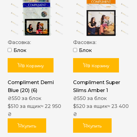
Фасовка:
Фасовка:
Блок
Блок
В Корзину
В Корзину
Compliment Demi
Compliment Super
Blue (20) (6)
Slims Amber 1
₴
550
за блок
₴
550
за блок
$
510
за ящик
≈ 22 950
$
520
за ящик
≈ 23 400
₴
₴
Купить
Купить