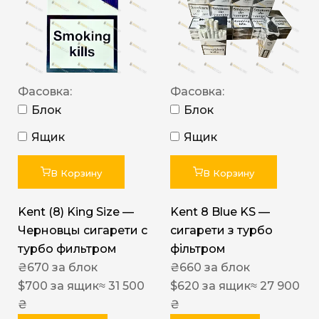
Фасовка:
Фасовка:
Блок
Блок
Ящик
Ящик
В Корзину
В Корзину
Kent (8) King Size —
Kent 8 Blue KS —
Черновцы сигарети с
сигарети з турбо
турбо фильтром
фільтром
₴
670
за блок
₴
660
за блок
$
700
за ящик
≈ 31 500
$
620
за ящик
≈ 27 900
₴
₴