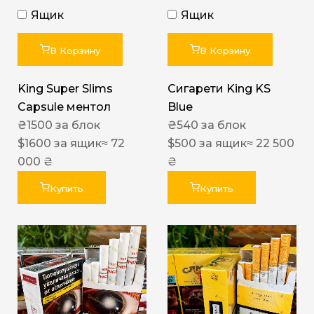
Ящик
Ящик
В Корзину
В Корзину
King Super Slims
Сигарети King KS
Capsule ментол
Blue
₴
1500
за блок
₴
540
за блок
$
1600
за ящик
≈ 72
$
500
за ящик
≈ 22 500
000 ₴
₴
Купить
Купить