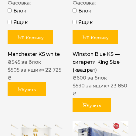
Фасовка:
Фасовка:
Блок
Блок
Ящик
Ящик
В Корзину
В Корзину
Manchester KS white
Winston Blue KS —
₴
545
за блок
сигарети King Size
$
505
за ящик
≈ 22 725
(квадрат)
₴
₴
600
за блок
$
530
за ящик
≈ 23 850
Купить
₴
Купить