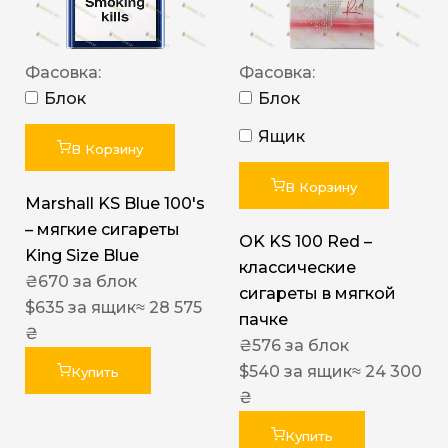
Фасовка:
Фасовка:
Блок
Блок
Ящик
В Корзину
В Корзину
Marshall KS Blue 100's
– мягкие сигареты
OK KS 100 Red –
King Size Blue
классические
₴
670
за блок
сигареты в мягкой
$
635
за ящик
≈ 28 575
пачке
₴
₴
576
за блок
$
540
за ящик
≈ 24 300
Купить
₴
Купить