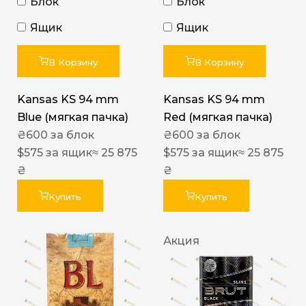
Блок
Блок
Ящик
Ящик
В Корзину
В Корзину
Kansas KS 94 mm
Kansas KS 94 mm
Blue (мягкая пачка)
Red (мягкая пачка)
₴
600
за блок
₴
600
за блок
$
575
за ящик
≈ 25 875
$
575
за ящик
≈ 25 875
₴
₴
Купить
Купить
Акция