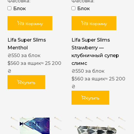
Фасовка:
Фасовка:
Блок
Блок
В Корзину
В Корзину
Lifa Super Slims
Lifa Super Slims
Menthol
Strawberry —
₴
550
за блок
клубничный супер
$
560
за ящик
≈ 25 200
слимс
₴
₴
550
за блок
$
560
за ящик
≈ 25 200
Купить
₴
Купить