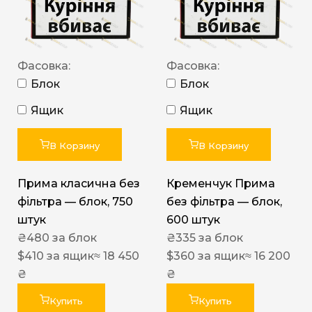
Фасовка:
Фасовка:
Блок
Блок
Ящик
Ящик
В Корзину
В Корзину
Прима класична без
Кременчук Прима
фільтра — блок, 750
без фільтра — блок,
штук
600 штук
₴
480
за блок
₴
335
за блок
$
410
за ящик
≈ 18 450
$
360
за ящик
≈ 16 200
₴
₴
Купить
Купить