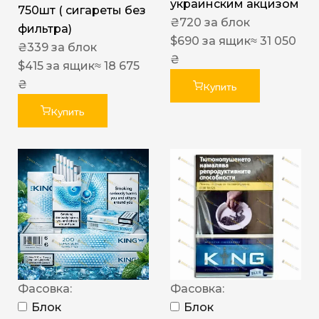
украинским акцизом
750шт ( сигареты без
₴
720
за блок
фильтра)
$
690
за ящик
≈ 31 050
₴
339
за блок
₴
$
415
за ящик
≈ 18 675
₴
Купить
Купить
Фасовка:
Фасовка:
Блок
Блок