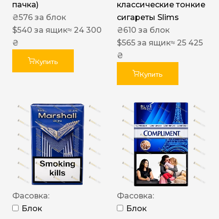
пачка)
классические тонкие
₴
576
за блок
сигареты Slims
$
540
за ящик
≈ 24 300
₴
610
за блок
₴
$
565
за ящик
≈ 25 425
₴
Купить
Купить
Фасовка:
Фасовка:
Блок
Блок