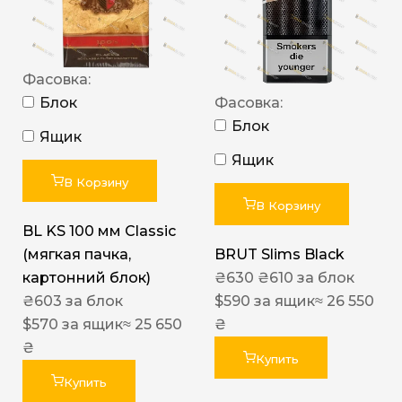
Фасовка:
Блок
Фасовка:
Блок
Ящик
Ящик
В Корзину
В Корзину
BL KS 100 мм Classic
(мягкая пачка,
BRUT Slims Black
картонний блок)
₴
630
₴
610
за блок
₴
603
за блок
$
590
за ящик
≈ 26 550
$
570
за ящик
≈ 25 650
₴
₴
Купить
Купить