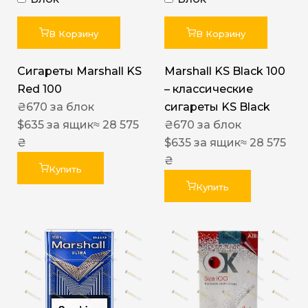
В Корзину
В Корзину
Сигареты Marshall KS
Marshall KS Black 100
Red 100
– классические
₴
670
за блок
сигареты KS Black
$
635
за ящик
≈ 28 575
₴
670
за блок
₴
$
635
за ящик
≈ 28 575
₴
Купить
Купить