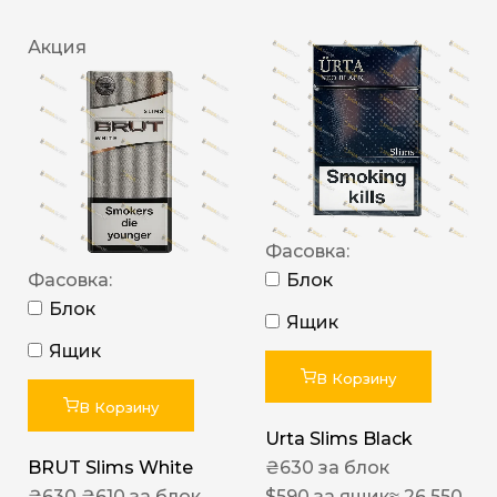
Акция
Фасовка:
Фасовка:
Блок
Блок
Ящик
Ящик
В Корзину
В Корзину
Urta Slims Black
BRUT Slims White
₴
630
за блок
₴
630
₴
610
за блок
$
590
за ящик
≈ 26 550