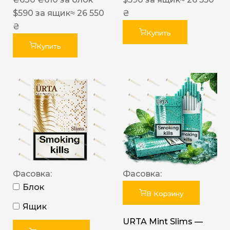
$
590
за ящик
≈ 26 550
₴
₴
Купить
Купить
Фасовка:
Фасовка:
Блок
В Корзину
Ящик
URTA Mint Slims —