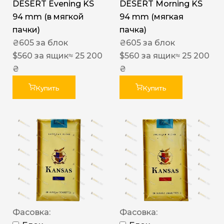
DESERT Evening KS
DESERT Morning KS
94 mm (в мягкой
94 mm (мягкая
пачки)
пачка)
₴
605
за блок
₴
605
за блок
$
560
за ящик
≈ 25 200
$
560
за ящик
≈ 25 200
₴
₴
Купить
Купить
Фасовка:
Фасовка: