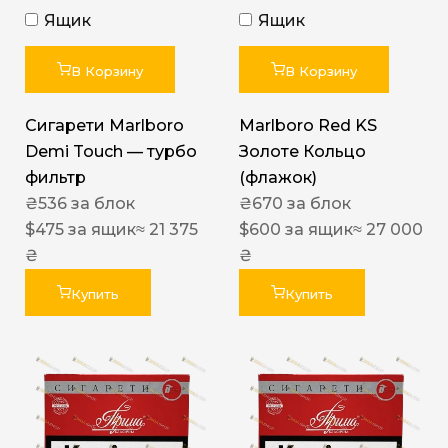
Ящик
Ящик
В Корзину
В Корзину
Сигарети Marlboro
Marlboro Red KS
Demi Touch — турбо
Золоте Кольцо
фильтр
(флажок)
₴
536
за блок
₴
670
за блок
$
475
за ящик
≈ 21 375
$
600
за ящик
≈ 27 000
₴
₴
Купить
Купить