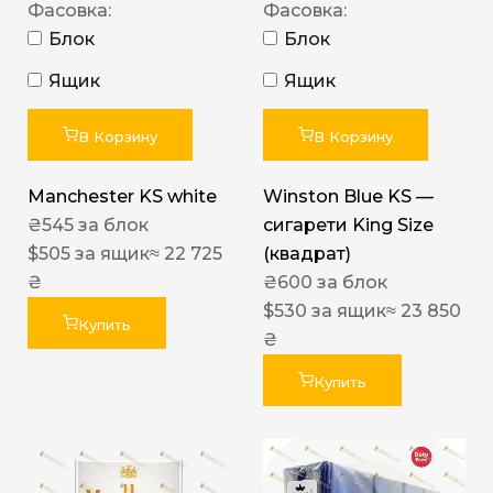
Фасовка:
Фасовка:
Блок
Блок
Ящик
Ящик
В Корзину
В Корзину
Manchester KS white
Winston Blue KS —
₴
545
за блок
сигарети King Size
$
505
за ящик
≈ 22 725
(квадрат)
₴
₴
600
за блок
$
530
за ящик
≈ 23 850
Купить
₴
Купить