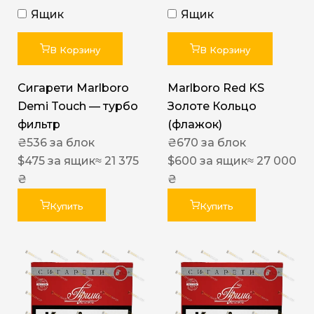
Ящик
Ящик
В Корзину
В Корзину
Сигарети Marlboro
Marlboro Red KS
Demi Touch — турбо
Золоте Кольцо
фильтр
(флажок)
₴
536
за блок
₴
670
за блок
$
475
за ящик
≈ 21 375
$
600
за ящик
≈ 27 000
₴
₴
Купить
Купить