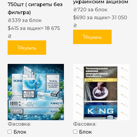
украинским акцизом
750шт ( сигареты без
₴
720
за блок
фильтра)
$
690
за ящик
≈ 31 050
₴
339
за блок
₴
$
415
за ящик
≈ 18 675
₴
Купить
Купить
Фасовка:
Фасовка:
Блок
Блок