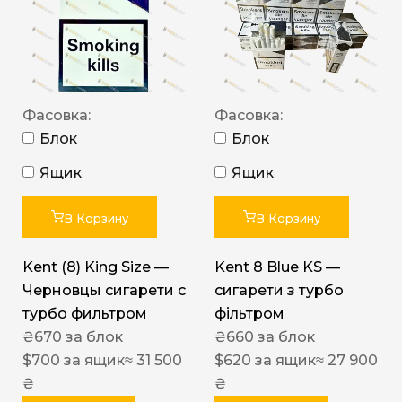
Фасовка:
Фасовка:
Блок
Блок
Ящик
Ящик
В Корзину
В Корзину
Kent (8) King Size —
Kent 8 Blue KS —
Черновцы сигарети с
сигарети з турбо
турбо фильтром
фільтром
₴
670
за блок
₴
660
за блок
$
700
за ящик
≈ 31 500
$
620
за ящик
≈ 27 900
₴
₴