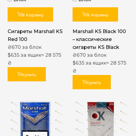
В Корзину
В Корзину
Сигареты Marshall KS
Marshall KS Black 100
Red 100
– классические
₴
670
за блок
сигареты KS Black
$
635
за ящик
≈ 28 575
₴
670
за блок
₴
$
635
за ящик
≈ 28 575
₴
Купить
Купить