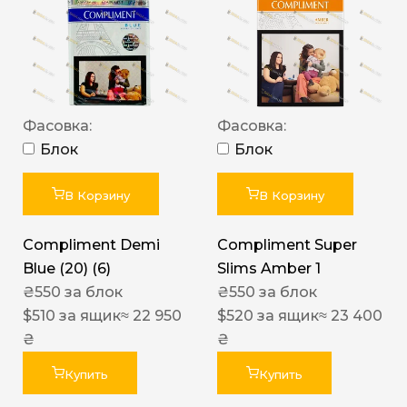
Фасовка:
Фасовка:
Блок
Блок
В Корзину
В Корзину
Compliment Demi
Compliment Super
Blue (20) (6)
Slims Amber 1
₴
550
за блок
₴
550
за блок
$
510
за ящик
≈ 22 950
$
520
за ящик
≈ 23 400
₴
₴
Купить
Купить