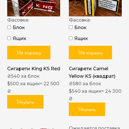
Фасовка:
Фасовка:
Блок
Блок
Ящик
Ящик
В Корзину
В Корзину
Сигарети King KS Red
Сигарети Camel
₴
540
за блок
Yellow KS (квадрат)
$
500
за ящик
≈ 22 500
₴
580
за блок
₴
$
540
за ящик
≈ 24 300
₴
Купить
Купить
Ожидается поставка