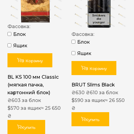
Фасовка:
Блок
Фасовка:
Блок
Ящик
Ящик
В Корзину
В Корзину
BL KS 100 мм Classic
(мягкая пачка,
BRUT Slims Black
картонний блок)
₴
630
₴
610
за блок
₴
603
за блок
$
590
за ящик
≈ 26 550
$
570
за ящик
≈ 25 650
₴
₴
Купить
Купить