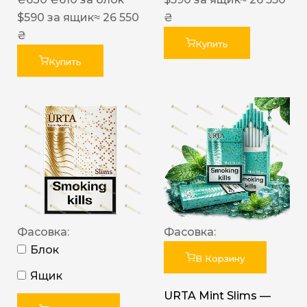
$
590
за ящик
≈ 26 550
₴
₴
Купить
Купить
Фасовка:
Фасовка:
Блок
В Корзину
Ящик
URTA Mint Slims —