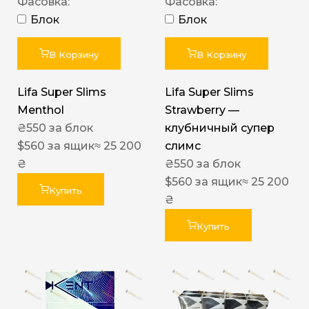
Фасовка:
Фасовка:
Блок
Блок
В Корзину
В Корзину
Lifa Super Slims
Lifa Super Slims
Menthol
Strawberry —
₴
550
за блок
клубничный супер
$
560
за ящик
≈ 25 200
слимс
₴
₴
550
за блок
$
560
за ящик
≈ 25 200
Купить
₴
Купить