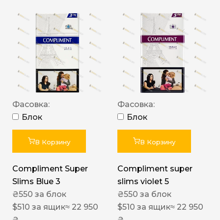
Фасовка:
Фасовка:
Блок
Блок
В Корзину
В Корзину
Compliment Super
Compliment super
Slims Blue 3
slims violet 5
₴
550
за блок
₴
550
за блок
$
510
за ящик
≈ 22 950
$
510
за ящик
≈ 22 950
₴
₴