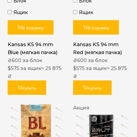
Блок
Блок
Ящик
Ящик
В Корзину
В Корзину
Kansas KS 94 mm
Kansas KS 94 mm
Blue (мягкая пачка)
Red (мягкая пачка)
₴
600
за блок
₴
600
за блок
$
575
за ящик
≈ 25 875
$
575
за ящик
≈ 25 875
₴
₴
Купить
Купить
Акция