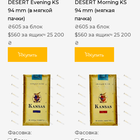
DESERT Evening KS
DESERT Morning KS
94 mm (в мягкой
94 mm (мягкая
пачки)
пачка)
₴
605
за блок
₴
605
за блок
$
560
за ящик
≈ 25 200
$
560
за ящик
≈ 25 200
₴
₴
Купить
Купить
Фасовка:
Фасовка: