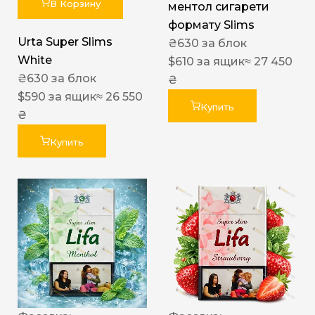
В Корзину
ментол сигарети
формату Slims
Urta Super Slims
₴
630
за блок
White
$
610
за ящик
≈ 27 450
₴
630
за блок
₴
$
590
за ящик
≈ 26 550
Купить
₴
Купить