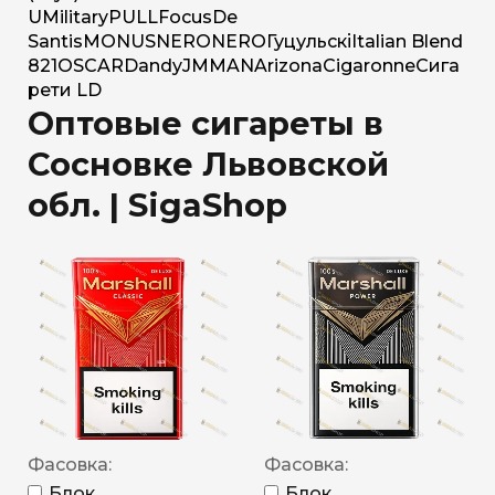
U
Military
PULL
Focus
De
Santis
MONUS
NERO
NERO
Гуцульскі
Italian Blend
821
OSCAR
Dandy
JM
MAN
Arizona
Cigaronne
Сига
рети LD
Оптовые сигареты в
Сосновке Львовской
обл. | SigaShop
Фасовка:
Фасовка:
Блок
Блок