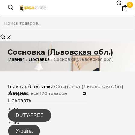
0
Сосновка (Львовская обл.)
Главная
Доставка
Сосновка (Львовская обл.)
/
/
Главная
/
Доставка
/
Сосновка (Львовская обл.)
Акциз:
Показано все 170 товаров
Показать
12
DUTY-FREE
15
30
Україна