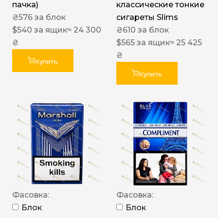
пачка)
классические тонкие
₴
576
за блок
сигареты Slims
$
540
за ящик
≈ 24 300
₴
610
за блок
₴
$
565
за ящик
≈ 25 425
₴
Купить
Купить
Фасовка:
Фасовка:
Блок
Блок