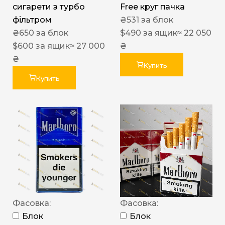
сигарети з турбо
Free круг пачка
фільтром
₴
531
за блок
₴
650
за блок
$
490
за ящик
≈ 22 050
$
600
за ящик
≈ 27 000
₴
₴
Купить
Купить
Фасовка:
Фасовка:
Блок
Блок