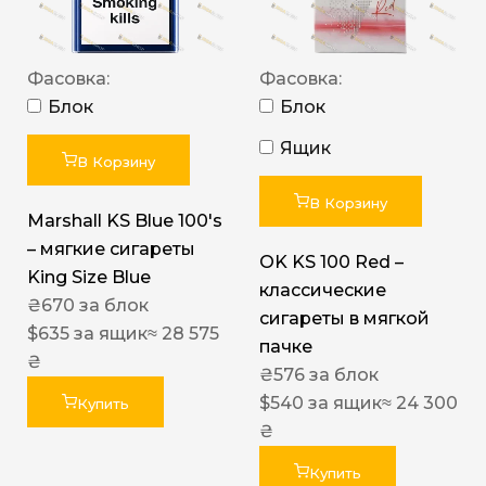
Фасовка:
Фасовка:
Блок
Блок
Ящик
В Корзину
В Корзину
Marshall KS Blue 100's
– мягкие сигареты
OK KS 100 Red –
King Size Blue
классические
₴
670
за блок
сигареты в мягкой
$
635
за ящик
≈ 28 575
пачке
₴
₴
576
за блок
$
540
за ящик
≈ 24 300
Купить
₴
Купить