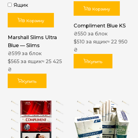
Ящик
В Корзину
В Корзину
Compliment Blue KS
₴
550
за блок
Marshall Slims Ultra
$
510
за ящик
≈ 22 950
Blue — Slims
₴
₴
599
за блок
$
565
за ящик
≈ 25 425
Купить
₴
Купить