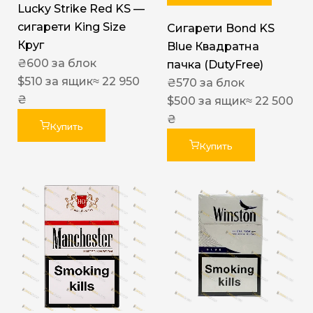
Lucky Strike Red KS —
сигарети King Size
Сигарети Bond KS
Круг
Blue Квадратна
₴
600
за блок
пачка (DutyFree)
$
510
за ящик
≈ 22 950
₴
570
за блок
₴
$
500
за ящик
≈ 22 500
₴
Купить
Купить