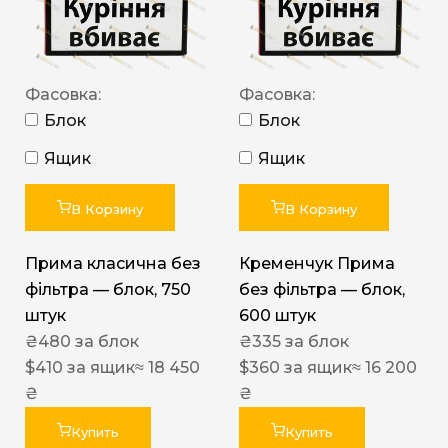
Фасовка:
Фасовка:
Блок
Блок
Ящик
Ящик
В Корзину
В Корзину
Прима класична без
Кременчук Прима
фільтра — блок, 750
без фільтра — блок,
штук
600 штук
₴
480
за блок
₴
335
за блок
$
410
за ящик
≈ 18 450
$
360
за ящик
≈ 16 200
₴
₴
Купить
Купить