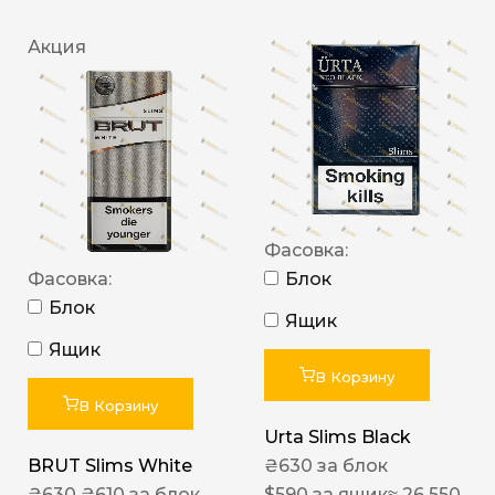
Акция
Фасовка:
Фасовка:
Блок
Блок
Ящик
Ящик
В Корзину
В Корзину
Urta Slims Black
BRUT Slims White
₴
630
за блок
₴
630
₴
610
за блок
$
590
за ящик
≈ 26 550