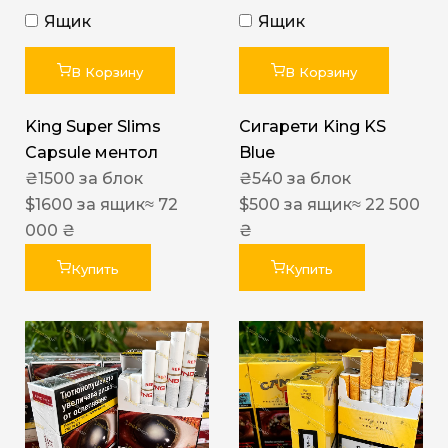
Ящик
Ящик
В Корзину
В Корзину
King Super Slims
Сигарети King KS
Capsule ментол
Blue
₴
1500
за блок
₴
540
за блок
$
1600
за ящик
≈ 72
$
500
за ящик
≈ 22 500
000 ₴
₴
Купить
Купить