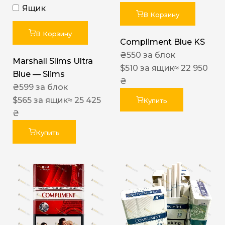
Ящик
В Корзину
В Корзину
Compliment Blue KS
₴
550
за блок
Marshall Slims Ultra
$
510
за ящик
≈ 22 950
Blue — Slims
₴
₴
599
за блок
$
565
за ящик
≈ 25 425
Купить
₴
Купить