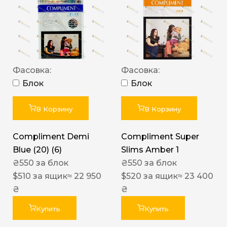
Фасовка:
Фасовка:
Блок
Блок
В Корзину
В Корзину
Compliment Demi
Compliment Super
Blue (20) (6)
Slims Amber 1
₴
550
за блок
₴
550
за блок
$
510
за ящик
≈ 22 950
$
520
за ящик
≈ 23 400
₴
₴
Купить
Купить