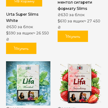
В Корзину
ментол сигарети
формату Slims
Urta Super Slims
₴
630
за блок
White
$
610
за ящик
≈ 27 450
₴
630
за блок
₴
$
590
за ящик
≈ 26 550
Купить
₴
Купить