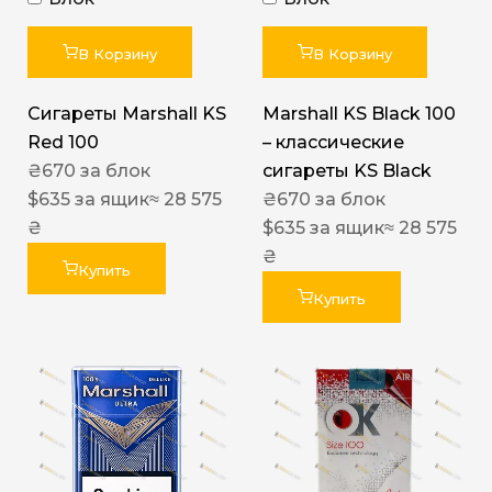
В Корзину
В Корзину
Сигареты Marshall KS
Marshall KS Black 100
Red 100
– классические
₴
670
за блок
сигареты KS Black
$
635
за ящик
≈ 28 575
₴
670
за блок
₴
$
635
за ящик
≈ 28 575
₴
Купить
Купить