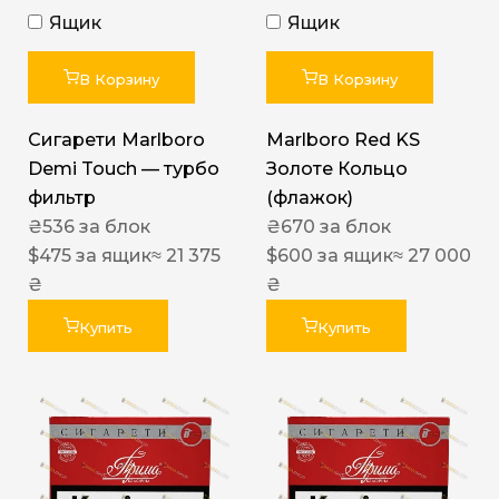
Ящик
Ящик
В Корзину
В Корзину
Сигарети Marlboro
Marlboro Red KS
Demi Touch — турбо
Золоте Кольцо
фильтр
(флажок)
₴
536
за блок
₴
670
за блок
$
475
за ящик
≈ 21 375
$
600
за ящик
≈ 27 000
₴
₴
Купить
Купить