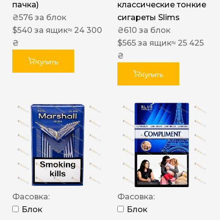
пачка)
классические тонкие
₴
576
за блок
сигареты Slims
$
540
за ящик
≈ 24 300
₴
610
за блок
₴
$
565
за ящик
≈ 25 425
₴
Купить
Купить
Фасовка:
Фасовка:
Блок
Блок