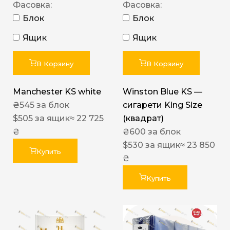
Фасовка:
Фасовка:
Блок
Блок
Ящик
Ящик
В Корзину
В Корзину
Manchester KS white
Winston Blue KS —
₴
545
за блок
сигарети King Size
$
505
за ящик
≈ 22 725
(квадрат)
₴
₴
600
за блок
$
530
за ящик
≈ 23 850
Купить
₴
Купить