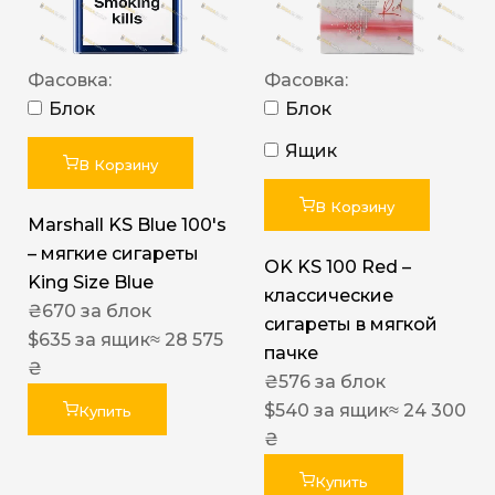
Фасовка:
Фасовка:
Блок
Блок
Ящик
В Корзину
В Корзину
Marshall KS Blue 100's
– мягкие сигареты
OK KS 100 Red –
King Size Blue
классические
₴
670
за блок
сигареты в мягкой
$
635
за ящик
≈ 28 575
пачке
₴
₴
576
за блок
$
540
за ящик
≈ 24 300
Купить
₴
Купить