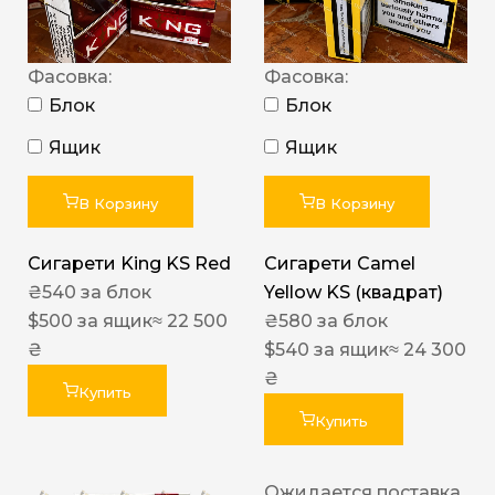
Фасовка:
Фасовка:
Блок
Блок
Ящик
Ящик
В Корзину
В Корзину
Сигарети King KS Red
Сигарети Camel
₴
540
за блок
Yellow KS (квадрат)
$
500
за ящик
≈ 22 500
₴
580
за блок
₴
$
540
за ящик
≈ 24 300
₴
Купить
Купить
Ожидается поставка