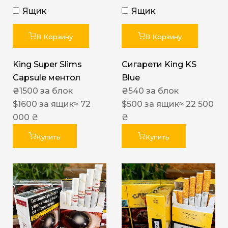
Ящик
Ящик
В Корзину
В Корзину
King Super Slims
Сигарети King KS
Capsule ментол
Blue
₴
1500
за блок
₴
540
за блок
$
1600
за ящик
≈ 72
$
500
за ящик
≈ 22 500
000 ₴
₴
Купить
Купить