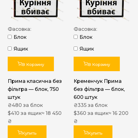
Фасовка:
Фасовка:
Блок
Блок
Ящик
Ящик
В Корзину
В Корзину
Прима класична без
Кременчук Прима
фільтра — блок, 750
без фільтра — блок,
штук
600 штук
₴
480
за блок
₴
335
за блок
$
410
за ящик
≈ 18 450
$
360
за ящик
≈ 16 200
₴
₴
Купить
Купить