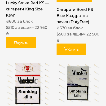
Lucky Strike Red KS —
сигарети King Size
Сигарети Bond KS
Круг
Blue Квадратна
₴
600
за блок
пачка (DutyFree)
$
510
за ящик
≈ 22 950
₴
570
за блок
₴
$
500
за ящик
≈ 22 500
₴
Купить
Купить