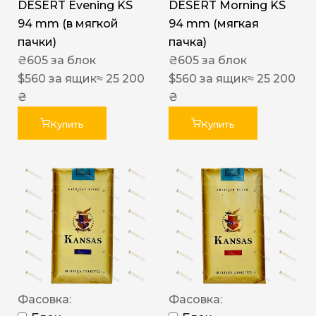
DESERT Evening KS
DESERT Morning KS
94 mm (в мягкой
94 mm (мягкая
пачки)
пачка)
₴
605
за блок
₴
605
за блок
$
560
за ящик
≈ 25 200
$
560
за ящик
≈ 25 200
₴
₴
Купить
Купить
Фасовка:
Фасовка: