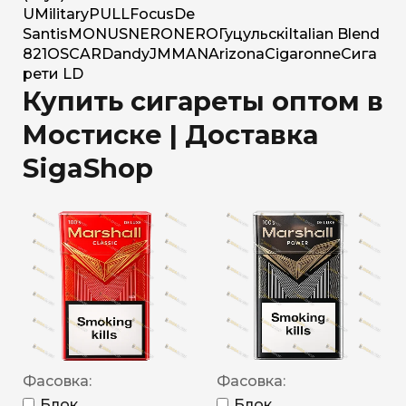
U
Military
PULL
Focus
De
Santis
MONUS
NERO
NERO
Гуцульскі
Italian Blend
821
OSCAR
Dandy
JM
MAN
Arizona
Cigaronne
Сига
рети LD
Купить сигареты оптом в
Мостиске | Доставка
SigaShop
Фасовка:
Фасовка:
Блок
Блок