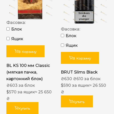
Фасовка:
Блок
Фасовка:
Блок
Ящик
Ящик
В Корзину
В Корзину
BL KS 100 мм Classic
(мягкая пачка,
BRUT Slims Black
картонний блок)
₴
630
₴
610
за блок
₴
603
за блок
$
590
за ящик
≈ 26 550
$
570
за ящик
≈ 25 650
₴
₴
Купить
Купить