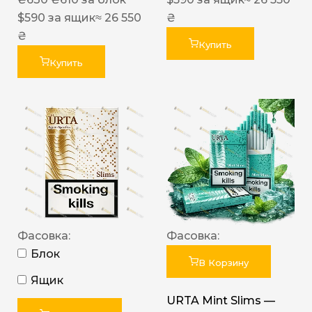
$
590
за ящик
≈ 26 550
₴
₴
Купить
Купить
Фасовка:
Фасовка:
Блок
В Корзину
Ящик
URTA Mint Slims —