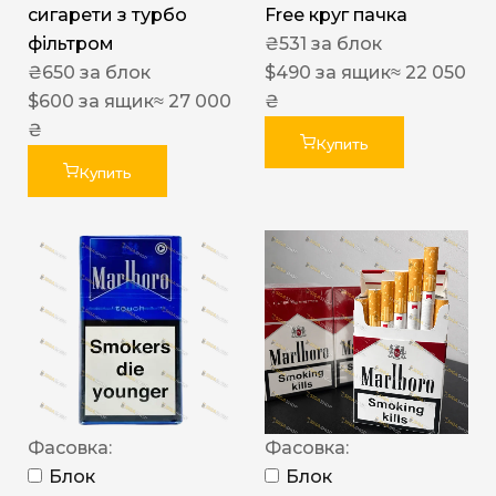
сигарети з турбо
Free круг пачка
фільтром
₴
531
за блок
₴
650
за блок
$
490
за ящик
≈ 22 050
$
600
за ящик
≈ 27 000
₴
₴
Купить
Купить
Фасовка:
Фасовка:
Блок
Блок