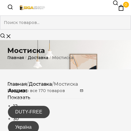
0
Мостиска
Главная
Доставка
Мостиска
/
/
Главная
/
Доставка
/
Мостиска
Акциз:
Показано все 170 товаров
Показать
12
DUTY-FREE
15
30
Україна