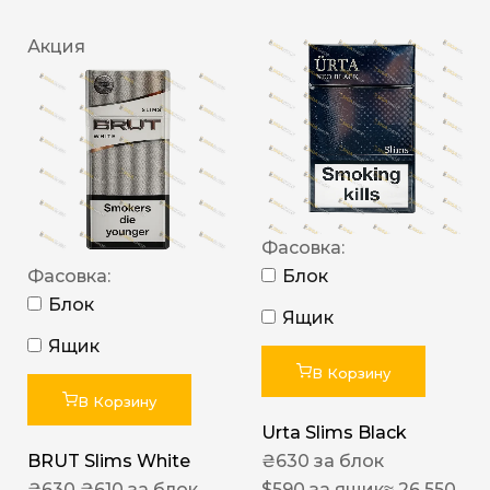
Акция
Фасовка:
Фасовка:
Блок
Блок
Ящик
Ящик
В Корзину
В Корзину
Urta Slims Black
BRUT Slims White
₴
630
за блок
₴
630
₴
610
за блок
$
590
за ящик
≈ 26 550