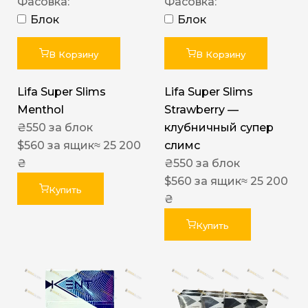
Фасовка:
Фасовка:
Блок
Блок
В Корзину
В Корзину
Lifa Super Slims
Lifa Super Slims
Menthol
Strawberry —
₴
550
за блок
клубничный супер
$
560
за ящик
≈ 25 200
слимс
₴
₴
550
за блок
$
560
за ящик
≈ 25 200
Купить
₴
Купить