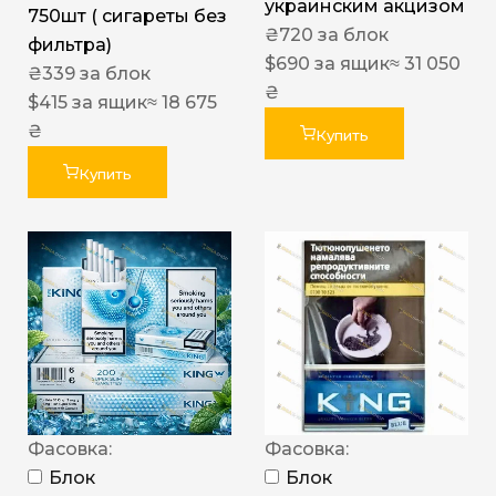
украинским акцизом
750шт ( сигареты без
₴
720
за блок
фильтра)
$
690
за ящик
≈ 31 050
₴
339
за блок
₴
$
415
за ящик
≈ 18 675
₴
Купить
Купить
Фасовка:
Фасовка:
Блок
Блок