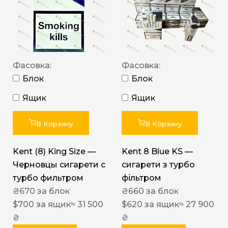
Фасовка:
Фасовка:
Блок
Блок
Ящик
Ящик
В Корзину
В Корзину
Kent (8) King Size —
Kent 8 Blue KS —
Черновцы сигарети с
сигарети з турбо
турбо фильтром
фільтром
₴
670
за блок
₴
660
за блок
$
700
за ящик
≈ 31 500
$
620
за ящик
≈ 27 900
₴
₴