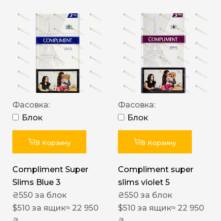
Фасовка:
Фасовка:
Блок
Блок
В Корзину
В Корзину
Compliment Super
Compliment super
Slims Blue 3
slims violet 5
₴
550
за блок
₴
550
за блок
$
510
за ящик
≈ 22 950
$
510
за ящик
≈ 22 950
₴
₴