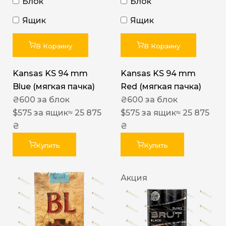
Блок
Блок
Ящик
Ящик
В Корзину
В Корзину
Kansas KS 94 mm
Kansas KS 94 mm
Blue (мягкая пачка)
Red (мягкая пачка)
₴
600
за блок
₴
600
за блок
$
575
за ящик
≈ 25 875
$
575
за ящик
≈ 25 875
₴
₴
Купить
Купить
Акция