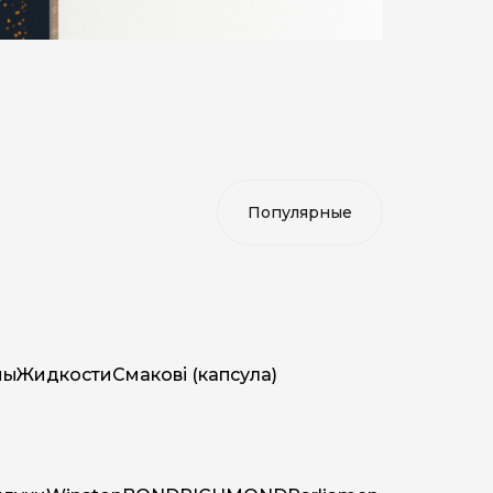
мы
Жидкости
Смакові (капсула)