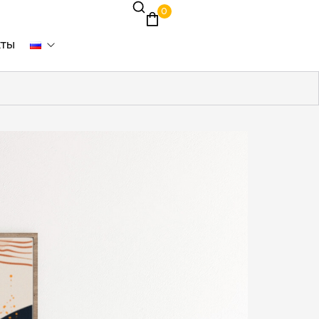
0
кты