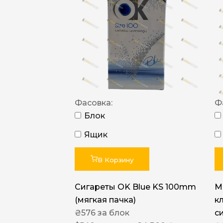
Фасовка:
Ф
Блок
Ящик
В Корзину
Сигареты OK Blue KS 100mm
M
(мягкая пачка)
к
₴
576
за блок
с