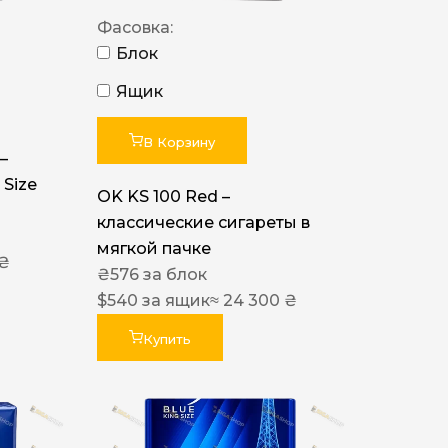
Фасовка:
Блок
Ящик
В Корзину
–
 Size
OK KS 100 Red –
классические сигареты в
мягкой пачке
 ₴
₴
576
за блок
$
540
за ящик
≈ 24 300 ₴
Купить