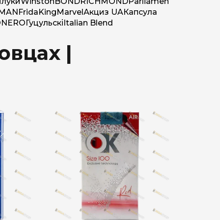
луки
Winston
BOND
RICHMOND
Parliamen
MAN
Frida
King
Marvel
Акциз UA
Капсула
O
NERO
Гуцульскі
Italian Blend
овцах |