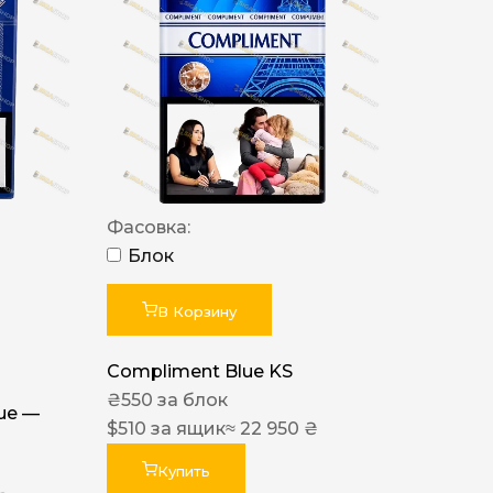
Фасовка:
Блок
В Корзину
Compliment Blue KS
₴
550
за блок
lue —
$
510
за ящик
≈ 22 950 ₴
Купить