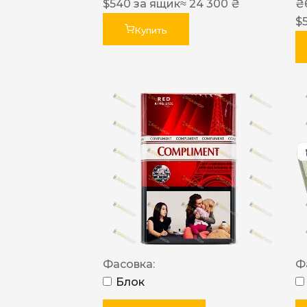
$
540
за ящик
≈ 24 300 ₴
₴
$
Купить
Фасовка:
Ф
Блок