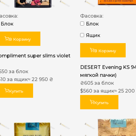
асовка:
Фасовка:
Блок
Блок
Ящик
В Корзину
В Корзину
ompliment super slims violet
DESERT Evening KS 9
550
за блок
мягкой пачки)
510
за ящик
≈ 22 950 ₴
₴
605
за блок
$
560
за ящик
≈ 25 200
Купить
Купить