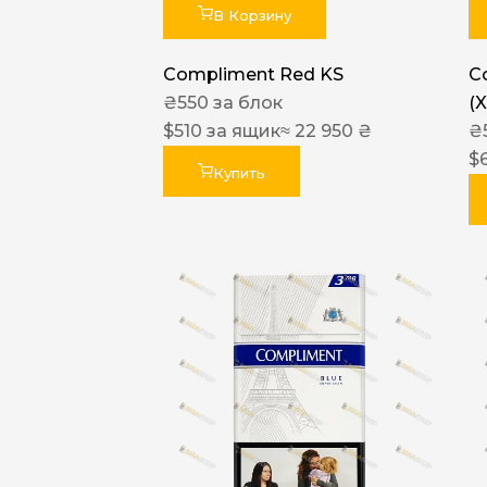
В Корзину
Compliment Red KS
C
₴
550
за блок
(
$
510
за ящик
≈ 22 950 ₴
₴
$
Купить