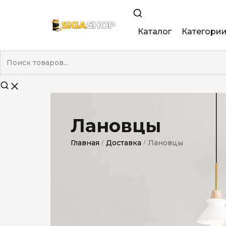
Каталог
Категори
King Size
Demi
Super Slim
Лановцы
Nano
Главная
Доставка
Лановцы
/
/
Без фильтра
Duty-Free
Электронны
Смакові (кап