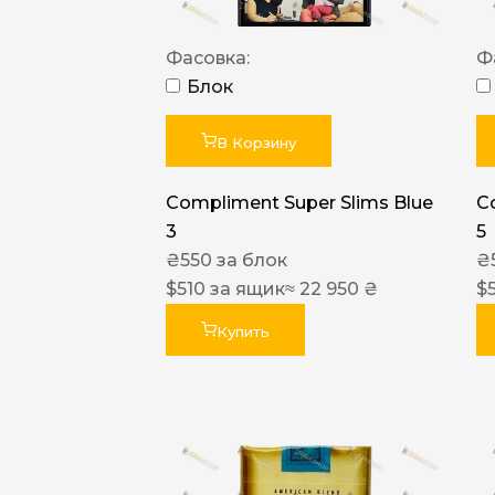
Фасовка:
Ф
Блок
В Корзину
Compliment Super Slims Blue
C
3
5
₴
550
за блок
₴
$
510
за ящик
≈ 22 950 ₴
$
Купить