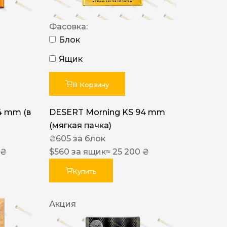
Фасовка:
Блок
Ящик
В Корзину
4 mm (в
DESERT Morning KS 94 mm
(мягкая пачка)
₴
605
за блок
 ₴
$
560
за ящик
≈ 25 200 ₴
Купить
Акция