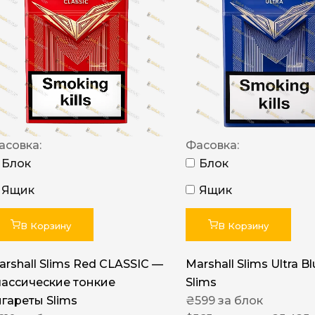
NERO
NERO
Гуцульскі
Italian Blend 821
OSCAR
асовка:
Фасовка:
Dandy
Блок
Блок
JM
Ящик
Ящик
MAN
Arizona
В Корзину
В Корзину
Cigaronne
arshall Slims Red CLASSIC —
Marshall Slims Ultra B
Сигарети LD
лассические тонкие
Slims
игареты Slims
₴
599
за блок