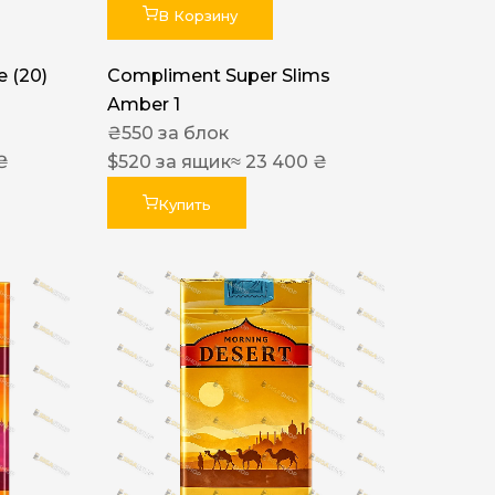
В Корзину
 (20)
Compliment Super Slims
Amber 1
₴
550
за блок
₴
$
520
за ящик
≈ 23 400 ₴
Купить