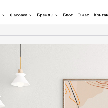
и
Фасовка
Бренды
Блог
О нас
Конта
Ящик
Elf Bar
Блок
Compliment
Львов
Marshall
Marlboro
OK
е
ÜRTA
сула)
Lifa
BRUT