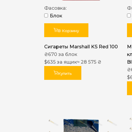
Фасовка:
Ф
Блок
В Корзину
Сигареты Marshall KS Red 100
Ma
₴
670
за блок
к
$
635
за ящик
≈ 28 575 ₴
B
₴
Купить
$