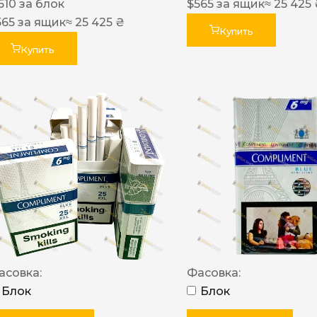
610
за блок
$
565
за ящик
≈ 25 425
565
за ящик
≈ 25 425 ₴
Купить
Купить
асовка:
Фасовка:
Блок
Блок