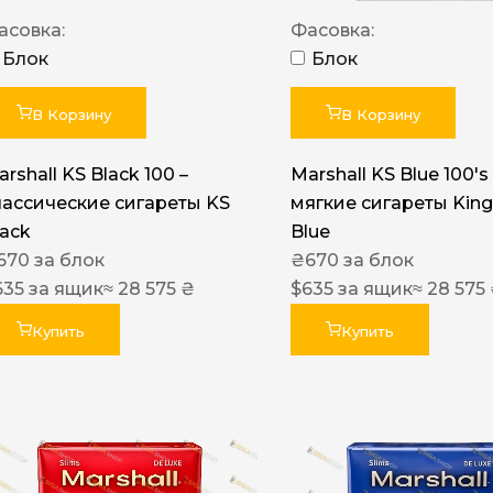
Акциз UA
асовка:
Фасовка:
Капсула (вкус)
Блок
Блок
Manchester
В Корзину
В Корзину
Nistru
rshall KS Black 100 –
Marshall KS Blue 100's 
Leana
лассические сигареты KS
мягкие сигареты King
Montecristo
lack
Blue
670
за блок
₴
670
за блок
ASTRU
635
за ящик
≈ 28 575 ₴
$
635
за ящик
≈ 28 575
Military
Купить
Купить
PULL
Focus
De Santis
MONUS