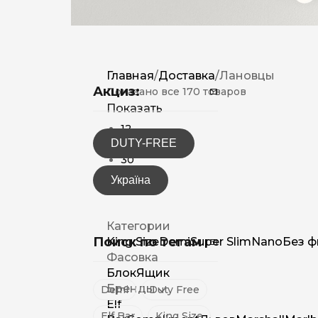
Главная
/
Доставка
/
Лановцы
Акциз:
Показано все 170 товаров
Показать
12
DUTY-FREE
15
30
Україна
Категории
Поиск по тегам
King Size
Demi
Super Slim
Nano
Без ф
Фасовка
Блок
Ящик
Бренды
Demi
Duty Free
Elf
Elf Bar
King Size