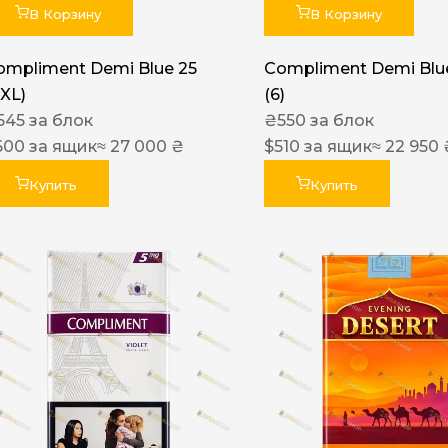
В Корзину
В Корзину
ompliment Demi Blue 25
Compliment Demi Blue
XXL)
(6)
545
за блок
₴
550
за блок
600
за ящик
≈ 27 000 ₴
$
510
за ящик
≈ 22 950 
Купить
Купить