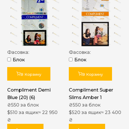
Фасовка:
Фасовка:
Блок
Блок
В Корзину
В Корзину
Compliment Demi
Compliment Super
Blue (20) (6)
Slims Amber 1
₴
550
за блок
₴
550
за блок
$
510
за ящик
≈ 22 950
$
520
за ящик
≈ 23 400
₴
₴