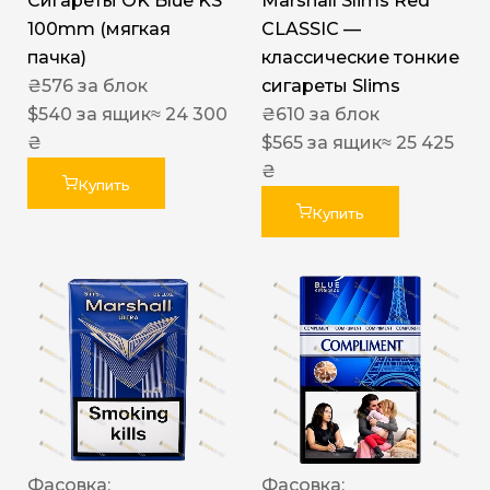
Сигареты OK Blue KS
Marshall Slims Red
100mm (мягкая
CLASSIC —
пачка)
классические тонкие
₴
576
за блок
сигареты Slims
$
540
за ящик
≈ 24 300
₴
610
за блок
₴
$
565
за ящик
≈ 25 425
₴
Купить
Купить
Фасовка:
Фасовка: