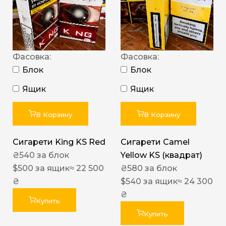
Фасовка:
Фасовка:
Блок
Блок
Ящик
Ящик
В Корзину
В Корзину
Сигарети King KS Red
Сигарети Camel
₴
540
за блок
Yellow KS (квадрат)
$
500
за ящик
≈ 22 500
₴
580
за блок
₴
$
540
за ящик
≈ 24 300
₴
Купить
Купить