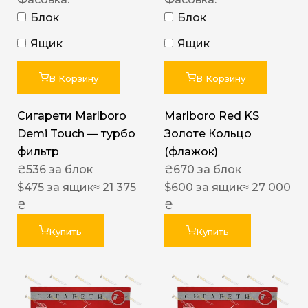
Блок
Блок
Ящик
Ящик
В Корзину
В Корзину
Сигарети Marlboro
Marlboro Red KS
Demi Touch — турбо
Золоте Кольцо
фильтр
(флажок)
₴
536
за блок
₴
670
за блок
$
475
за ящик
≈ 21 375
$
600
за ящик
≈ 27 000
₴
₴
Купить
Купить