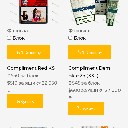
Фасовка:
Фасовка:
Блок
Блок
В Корзину
В Корзину
Compliment Red KS
Compliment Demi
₴
550
за блок
Blue 25 (XXL)
$
510
за ящик
≈ 22 950
₴
545
за блок
₴
$
600
за ящик
≈ 27 000
₴
Купить
Купить