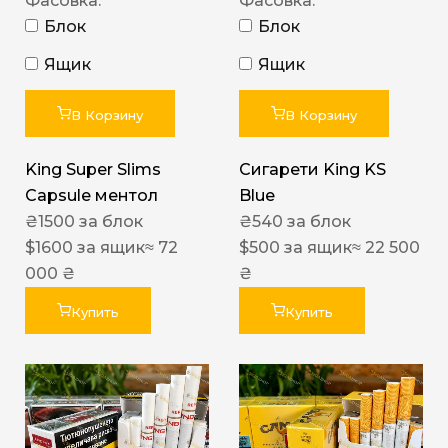
Фасовка:
Фасовка:
Блок
Блок
Ящик
Ящик
В Корзину
В Корзину
King Super Slims
Сигарети King KS
Capsule ментол
Blue
₴
1500
за блок
₴
540
за блок
$
1600
за ящик
≈ 72
$
500
за ящик
≈ 22 500
000 ₴
₴
Купить
Купить