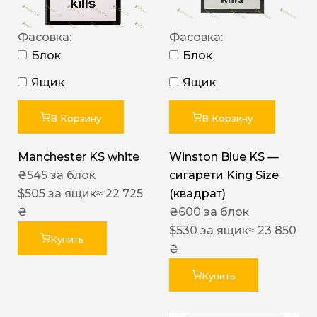
Фасовка:
Фасовка:
Блок
Блок
Ящик
Ящик
В Корзину
В Корзину
Manchester KS white
Winston Blue KS —
₴
545
за блок
сигарети King Size
$
505
за ящик
≈ 22 725
(квадрат)
₴
₴
600
за блок
$
530
за ящик
≈ 23 850
Купить
₴
Купить