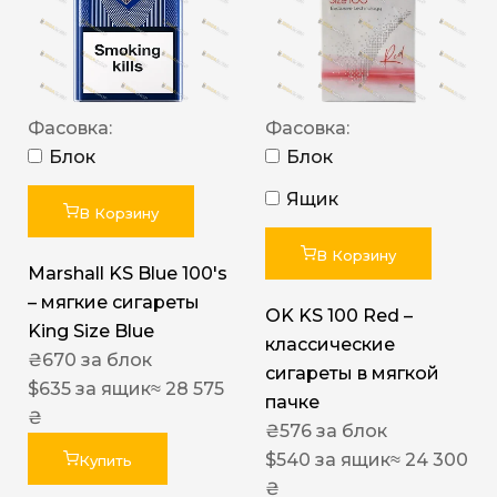
Фасовка:
Фасовка:
Блок
Блок
Ящик
В Корзину
В Корзину
Marshall KS Blue 100's
– мягкие сигареты
OK KS 100 Red –
King Size Blue
классические
₴
670
за блок
сигареты в мягкой
$
635
за ящик
≈ 28 575
пачке
₴
₴
576
за блок
$
540
за ящик
≈ 24 300
Купить
₴