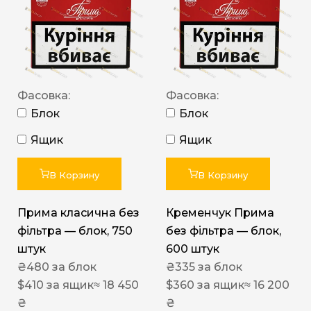
Фасовка:
Фасовка:
Блок
Блок
Ящик
Ящик
В Корзину
В Корзину
Прима класична без
Кременчук Прима
фільтра — блок, 750
без фільтра — блок,
штук
600 штук
₴
480
за блок
₴
335
за блок
$
410
за ящик
≈ 18 450
$
360
за ящик
≈ 16 200
₴
₴