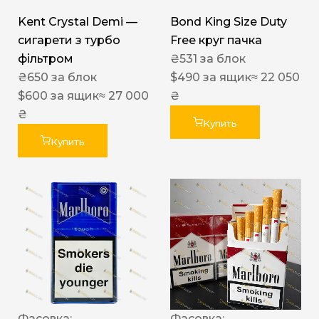
Kent Crystal Demi —
Bond King Size Duty
сигарети з турбо
Free круг пачка
фільтром
₴
531
за блок
₴
650
за блок
$
490
за ящик
≈ 22 050
$
600
за ящик
≈ 27 000
₴
₴
Купить
Купить
Фасовка:
Фасовка: