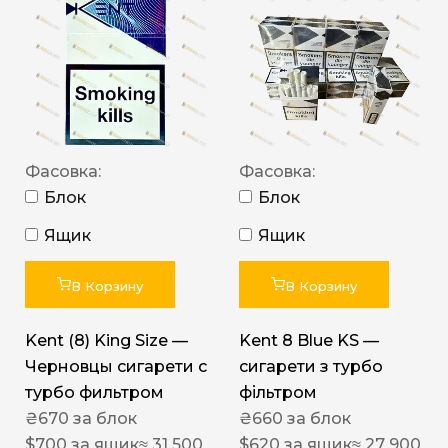
Фасовка:
Фасовка:
Блок
Блок
Ящик
Ящик
В Корзину
В Корзину
Kent (8) King Size —
Kent 8 Blue KS —
Черновцы сигарети с
сигарети з турбо
турбо фильтром
фільтром
₴
670
за блок
₴
660
за блок
$
700
за ящик
≈ 31 500
$
620
за ящик
≈ 27 900