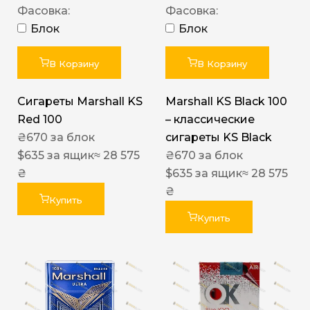
Фасовка:
Фасовка:
Блок
Блок
В Корзину
В Корзину
Сигареты Marshall KS
Marshall KS Black 100
Red 100
– классические
₴
670
за блок
сигареты KS Black
$
635
за ящик
≈ 28 575
₴
670
за блок
₴
$
635
за ящик
≈ 28 575
₴
Купить
Купить