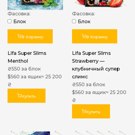
Фасовка:
Фасовка:
Блок
Блок
В Корзину
В Корзину
Lifa Super Slims
Lifa Super Slims
Menthol
Strawberry —
₴
550
за блок
клубничный супер
$
560
за ящик
≈ 25 200
слимс
₴
₴
550
за блок
$
560
за ящик
≈ 25 200
Купить
₴
Купить