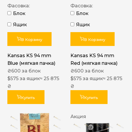
Фасовка:
Фасовка:
Блок
Блок
Ящик
Ящик
В Корзину
В Корзину
Kansas KS 94 mm
Kansas KS 94 mm
Blue (мягкая пачка)
Red (мягкая пачка)
₴
600
за блок
₴
600
за блок
$
575
за ящик
≈ 25 875
$
575
за ящик
≈ 25 875
₴
₴
Купить
Купить
Акция