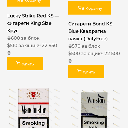
В Корзину
В Корзину
Lucky Strike Red KS —
сигарети King Size
Сигарети Bond KS
Круг
Blue Квадратна
₴
600
за блок
пачка (DutyFree)
$
510
за ящик
≈ 22 950
₴
570
за блок
₴
$
500
за ящик
≈ 22 500
₴
Купить
Купить