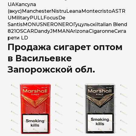
UA
Капсула
(вкус)
Manchester
Nistru
Leana
Montecristo
ASTR
U
Military
PULL
Focus
De
Santis
MONUS
NERO
NERO
Гуцульскі
Italian Blend
821
OSCAR
Dandy
JM
MAN
Arizona
Cigaronne
Сига
рети LD
Продажа сигарет оптом
в Васильевке
Запорожской обл.