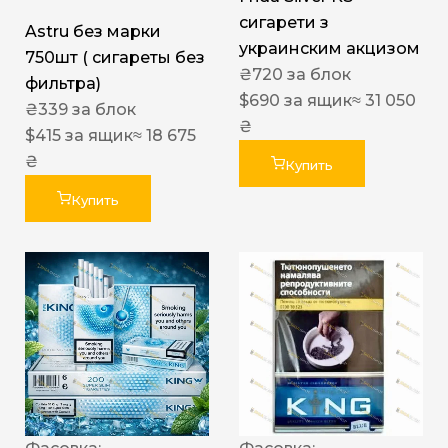
сигарети з
Astru без марки
украинским акцизом
750шт ( сигареты без
₴
720
за блок
фильтра)
$
690
за ящик
≈ 31 050
₴
339
за блок
₴
$
415
за ящик
≈ 18 675
₴
Купить
Купить