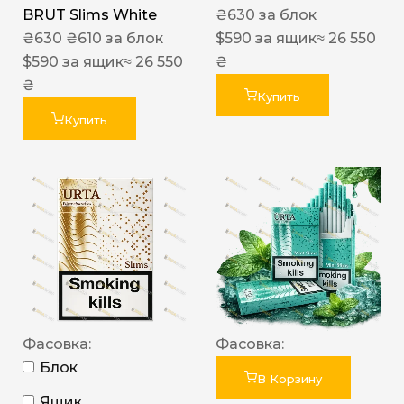
BRUT Slims White
₴
630
за блок
₴
630
₴
610
за блок
$
590
за ящик
≈ 26 550
$
590
за ящик
≈ 26 550
₴
₴
Купить
Купить
Фасовка:
Фасовка:
Блок
В Корзину
Ящик