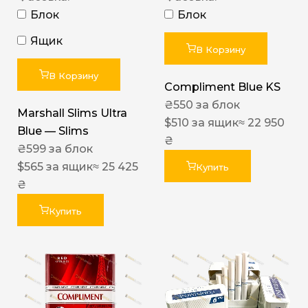
Блок
Блок
Ящик
В Корзину
В Корзину
Compliment Blue KS
₴
550
за блок
Marshall Slims Ultra
$
510
за ящик
≈ 22 950
Blue — Slims
₴
₴
599
за блок
$
565
за ящик
≈ 25 425
Купить
₴
Купить