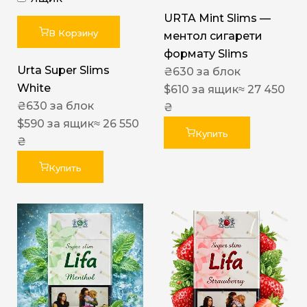
URTA Mint Slims —
В Корзину
ментол сигарети
формату Slims
Urta Super Slims
₴
630
за блок
White
$
610
за ящик
≈ 27 450
₴
630
за блок
₴
$
590
за ящик
≈ 26 550
Купить
₴
Купить