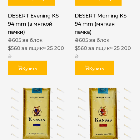
DESERT Evening KS
DESERT Morning KS
94 mm (в мягкой
94 mm (мягкая
пачки)
пачка)
₴
605
за блок
₴
605
за блок
$
560
за ящик
≈ 25 200
$
560
за ящик
≈ 25 200
₴
₴
Купить
Купить