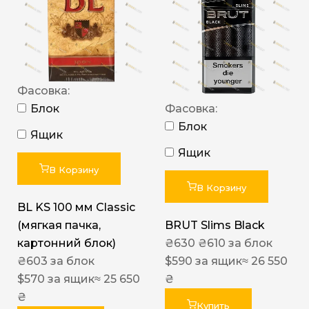
Фасовка:
Блок
Фасовка:
Блок
Ящик
Ящик
В Корзину
В Корзину
BL KS 100 мм Classic
(мягкая пачка,
BRUT Slims Black
картонний блок)
₴
630
₴
610
за блок
₴
603
за блок
$
590
за ящик
≈ 26 550
$
570
за ящик
≈ 25 650
₴
₴
Купить