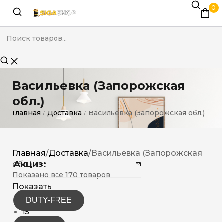
0
Васильевка (Запорожская
обл.)
Главная
Доставка
Васильевка (Запорожская обл.)
/
/
Главная
/
Доставка
/
Васильевка (Запорожская
Акциз:
обл.)
Показано все 170 товаров
Показать
DUTY-FREE
12
15