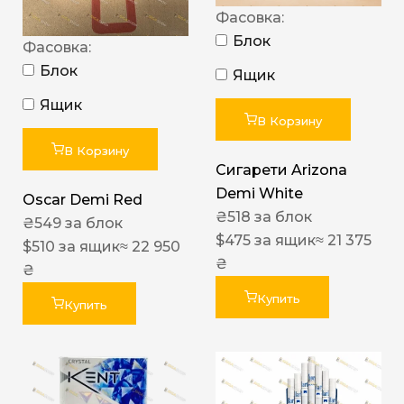
Фасовка:
Блок
Фасовка:
Блок
Ящик
Ящик
В Корзину
В Корзину
Сигарети Arizona
Demi White
Oscar Demi Red
₴
518
за блок
₴
549
за блок
$
475
за ящик
≈ 21 375
$
510
за ящик
≈ 22 950
₴
₴
Купить
Купить