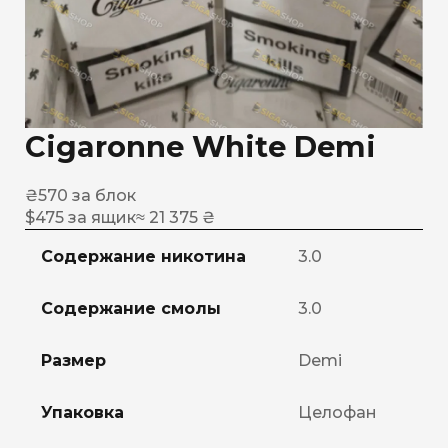
Cigaronne White Demi
₴
570
за блок
$
475
за ящик
≈ 21 375 ₴
Содержание никотина
3.0
Содержание смолы
3.0
Размер
Demi
Упаковка
Целофан