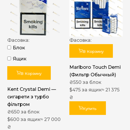
Фасовка:
Фасовка:
Блок
В Корзину
Ящик
Marlboro Touch Demi
В Корзину
(Фильтр Обычный)
₴
550
за блок
Kent Crystal Demi —
$
475
за ящик
≈ 21 375
сигарети з турбо
₴
фільтром
Купить
₴
650
за блок
$
600
за ящик
≈ 27 000
₴