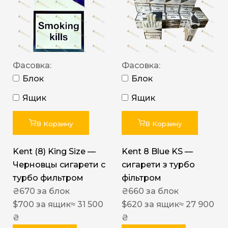
Фасовка:
Фасовка:
Блок
Блок
Ящик
Ящик
В Корзину
В Корзину
Kent (8) King Size —
Kent 8 Blue KS —
Черновцы сигарети с
сигарети з турбо
турбо фильтром
фільтром
₴
670
за блок
₴
660
за блок
$
700
за ящик
≈ 31 500
$
620
за ящик
≈ 27 900
₴
₴