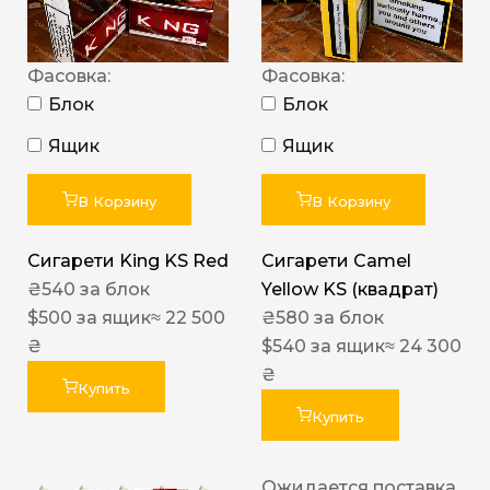
Фасовка:
Фасовка:
Блок
Блок
Ящик
Ящик
В Корзину
В Корзину
Сигарети King KS Red
Сигарети Camel
₴
540
за блок
Yellow KS (квадрат)
$
500
за ящик
≈ 22 500
₴
580
за блок
₴
$
540
за ящик
≈ 24 300
₴
Купить
Купить
Ожидается поставка