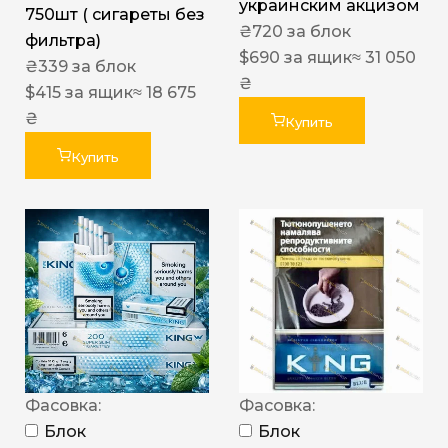
украинским акцизом
750шт ( сигареты без
₴
720
за блок
фильтра)
$
690
за ящик
≈ 31 050
₴
339
за блок
₴
$
415
за ящик
≈ 18 675
₴
Купить
Купить
Фасовка:
Фасовка:
Блок
Блок