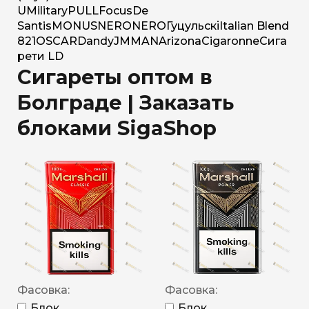
U
Military
PULL
Focus
De
Santis
MONUS
NERO
NERO
Гуцульскі
Italian Blend
821
OSCAR
Dandy
JM
MAN
Arizona
Cigaronne
Сига
рети LD
Сигареты оптом в
Болграде | Заказать
блоками SigaShop
Фасовка:
Фасовка:
Блок
Блок