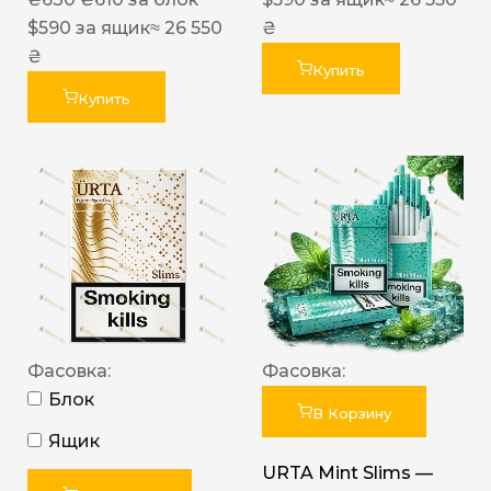
$
590
за ящик
≈ 26 550
₴
₴
Купить
Купить
Фасовка:
Фасовка:
Блок
В Корзину
Ящик
URTA Mint Slims —