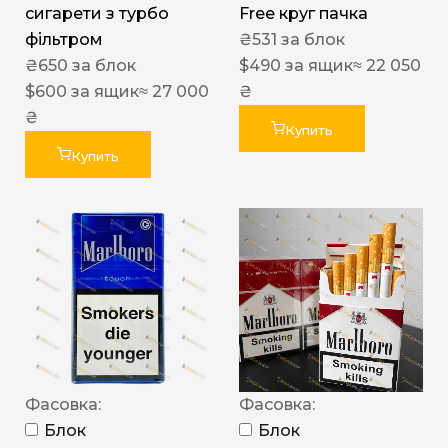
сигарети з турбо
Free круг пачка
фільтром
₴
531
за блок
₴
650
за блок
$
490
за ящик
≈ 22 050
$
600
за ящик
≈ 27 000
₴
₴
Купить
Купить
Фасовка:
Фасовка:
Блок
Блок