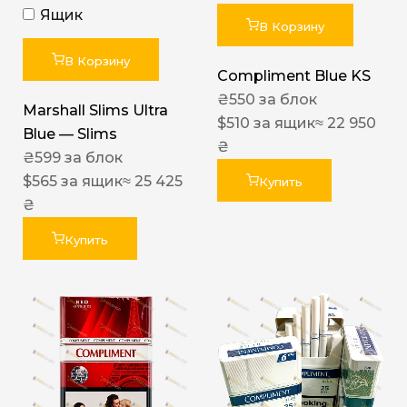
Ящик
В Корзину
В Корзину
Compliment Blue KS
₴
550
за блок
Marshall Slims Ultra
$
510
за ящик
≈ 22 950
Blue — Slims
₴
₴
599
за блок
$
565
за ящик
≈ 25 425
Купить
₴
Купить