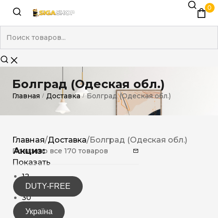
0
Болград (Одеская обл.)
Главная
Доставка
Болград (Одеская обл.)
/
/
Главная
/
Доставка
/
Болград (Одеская обл.)
Акциз:
Показано все 170 товаров
Показать
12
DUTY-FREE
15
30
Україна