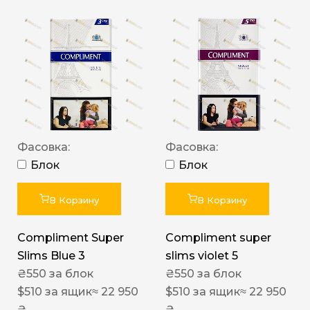
Фасовка:
Фасовка:
Блок
Блок
В Корзину
В Корзину
Compliment Super
Compliment super
Slims Blue 3
slims violet 5
₴
550
за блок
₴
550
за блок
$
510
за ящик
≈ 22 950
$
510
за ящик
≈ 22 950
₴
₴