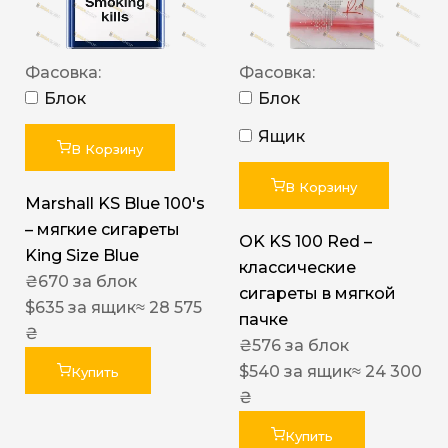
Фасовка:
Фасовка:
Блок
Блок
Ящик
В Корзину
В Корзину
Marshall KS Blue 100's
– мягкие сигареты
OK KS 100 Red –
King Size Blue
классические
₴
670
за блок
сигареты в мягкой
$
635
за ящик
≈ 28 575
пачке
₴
₴
576
за блок
$
540
за ящик
≈ 24 300
Купить
₴
Купить