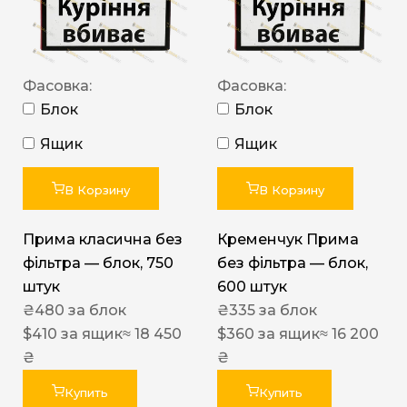
Фасовка:
Фасовка:
Блок
Блок
Ящик
Ящик
В Корзину
В Корзину
Прима класична без
Кременчук Прима
фільтра — блок, 750
без фільтра — блок,
штук
600 штук
₴
480
за блок
₴
335
за блок
$
410
за ящик
≈ 18 450
$
360
за ящик
≈ 16 200
₴
₴
Купить
Купить