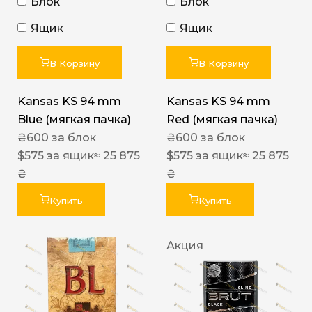
Блок
Блок
Ящик
Ящик
В Корзину
В Корзину
Kansas KS 94 mm
Kansas KS 94 mm
Blue (мягкая пачка)
Red (мягкая пачка)
₴
600
за блок
₴
600
за блок
$
575
за ящик
≈ 25 875
$
575
за ящик
≈ 25 875
₴
₴
Купить
Купить
Акция