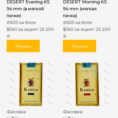
DESERT Evening KS
DESERT Morning KS
94 mm (в мягкой
94 mm (мягкая
пачки)
пачка)
₴
605
за блок
₴
605
за блок
$
560
за ящик
≈ 25 200
$
560
за ящик
≈ 25 200
₴
₴
Купить
Купить
Фасовка:
Фасовка: