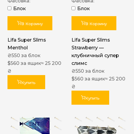
Фасовка:
Фасовка:
Блок
Блок
В Корзину
В Корзину
Lifa Super Slims
Lifa Super Slims
Menthol
Strawberry —
₴
550
за блок
клубничный супер
$
560
за ящик
≈ 25 200
слимс
₴
₴
550
за блок
$
560
за ящик
≈ 25 200
Купить
₴
Купить