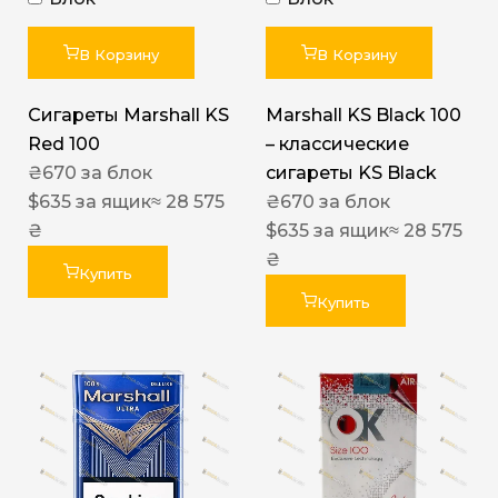
В Корзину
В Корзину
Сигареты Marshall KS
Marshall KS Black 100
Red 100
– классические
₴
670
за блок
сигареты KS Black
$
635
за ящик
≈ 28 575
₴
670
за блок
₴
$
635
за ящик
≈ 28 575
₴
Купить
Купить