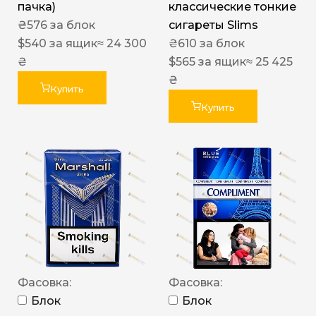
пачка)
классические тонкие
₴
576
за блок
сигареты Slims
$
540
за ящик
≈ 24 300
₴
610
за блок
₴
$
565
за ящик
≈ 25 425
₴
Купить
Купить
Фасовка:
Фасовка:
Блок
Блок