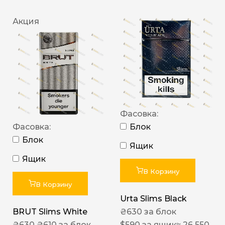
Акция
Фасовка:
Фасовка:
Блок
Блок
Ящик
Ящик
В Корзину
В Корзину
Urta Slims Black
BRUT Slims White
₴
630
за блок
₴
630
₴
610
за блок
$
590
за ящик
≈ 26 550