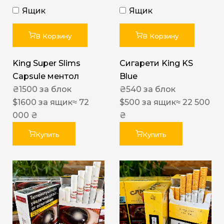
Ящик
Ящик
В Корзину
В Корзину
King Super Slims
Сигарети King KS
Capsule ментол
Blue
₴
1500
за блок
₴
540
за блок
$
1600
за ящик
≈ 72
$
500
за ящик
≈ 22 500
000 ₴
₴
Купить
Купить