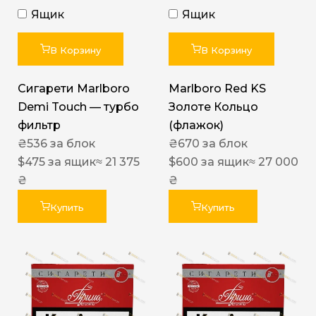
Ящик
Ящик
В Корзину
В Корзину
Сигарети Marlboro
Marlboro Red KS
Demi Touch — турбо
Золоте Кольцо
фильтр
(флажок)
₴
536
за блок
₴
670
за блок
$
475
за ящик
≈ 21 375
$
600
за ящик
≈ 27 000
₴
₴
Купить
Купить