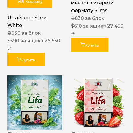
В Корзину
ментол сигарети
формату Slims
Urta Super Slims
₴
630
за блок
White
$
610
за ящик
≈ 27 450
₴
630
за блок
₴
$
590
за ящик
≈ 26 550
Купить
₴
Купить