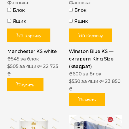
Фасовка:
Фасовка:
Блок
Блок
Ящик
Ящик
В Корзину
В Корзину
Manchester KS white
Winston Blue KS —
₴
545
за блок
сигарети King Size
$
505
за ящик
≈ 22 725
(квадрат)
₴
₴
600
за блок
$
530
за ящик
≈ 23 850
Купить
₴
Купить