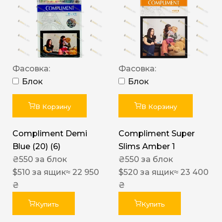
Фасовка:
Фасовка:
Блок
Блок
В Корзину
В Корзину
Compliment Demi
Compliment Super
Blue (20) (6)
Slims Amber 1
₴
550
за блок
₴
550
за блок
$
510
за ящик
≈ 22 950
$
520
за ящик
≈ 23 400
₴
₴
Купить
Купить