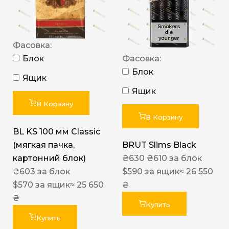
Фасовка:
Блок
Фасовка:
Блок
Ящик
Ящик
В Корзину
В Корзину
BL KS 100 мм Classic
(мягкая пачка,
BRUT Slims Black
картонний блок)
₴
630
₴
610
за блок
₴
603
за блок
$
590
за ящик
≈ 26 550
$
570
за ящик
≈ 25 650
₴
₴
Купить
Купить