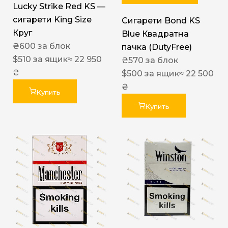
Lucky Strike Red KS —
сигарети King Size
Сигарети Bond KS
Круг
Blue Квадратна
₴
600
за блок
пачка (DutyFree)
$
510
за ящик
≈ 22 950
₴
570
за блок
₴
$
500
за ящик
≈ 22 500
₴
Купить
Купить