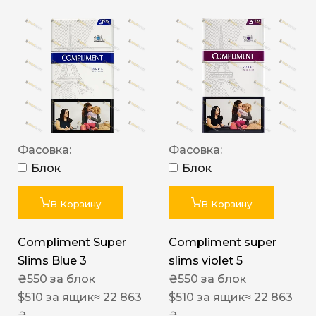
Фасовка:
Фасовка:
Блок
Блок
В Корзину
В Корзину
Compliment Super
Compliment super
Slims Blue 3
slims violet 5
₴
550
за блок
₴
550
за блок
$
510
за ящик
≈ 22 863
$
510
за ящик
≈ 22 863
₴
₴