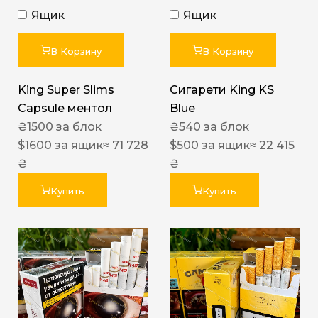
Ящик
Ящик
В Корзину
В Корзину
King Super Slims
Сигарети King KS
Capsule ментол
Blue
₴
1500
за блок
₴
540
за блок
$
1600
за ящик
≈ 71 728
$
500
за ящик
≈ 22 415
₴
₴
Купить
Купить