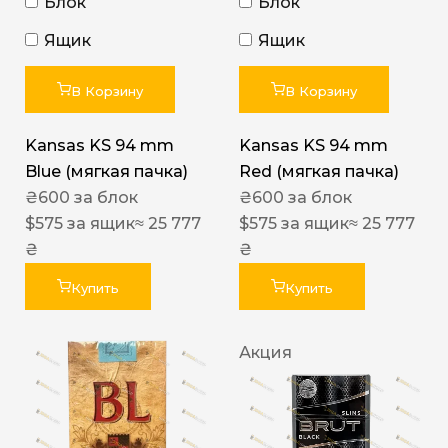
Блок
Блок
Ящик
Ящик
В Корзину
В Корзину
Kansas KS 94 mm
Kansas KS 94 mm
Blue (мягкая пачка)
Red (мягкая пачка)
₴
600
за блок
₴
600
за блок
$
575
за ящик
≈ 25 777
$
575
за ящик
≈ 25 777
₴
₴
Купить
Купить
Акция