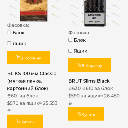
Фасовка:
Блок
Фасовка:
Блок
Ящик
Ящик
В Корзину
В Корзину
BL KS 100 мм Classic
(мягкая пачка,
BRUT Slims Black
картонний блок)
₴
630
₴
610
за блок
₴
601
за блок
$
590
за ящик
≈ 26 450
$
570
за ящик
≈ 25 553
₴
₴
Купить
Купить