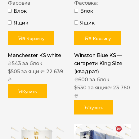
Фасовка:
Фасовка:
Блок
Блок
Ящик
Ящик
В Корзину
В Корзину
Manchester KS white
Winston Blue KS —
₴
543
за блок
сигарети King Size
$
505
за ящик
≈ 22 639
(квадрат)
₴
₴
600
за блок
$
530
за ящик
≈ 23 760
Купить
₴
Купить