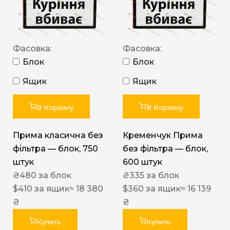
Фасовка:
Фасовка:
Блок
Блок
Ящик
Ящик
В Корзину
В Корзину
Прима класична без
Кременчук Прима
фільтра — блок, 750
без фільтра — блок,
штук
600 штук
₴
480
за блок
₴
335
за блок
$
410
за ящик
≈ 18 380
$
360
за ящик
≈ 16 139
₴
₴
Купить
Купить