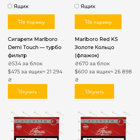
Ящик
Ящик
В Корзину
В Корзину
Сигарети Marlboro
Marlboro Red KS
Demi Touch — турбо
Золоте Кольцо
фильтр
(флажок)
₴
534
за блок
₴
670
за блок
$
475
за ящик
≈ 21 294
$
600
за ящик
≈ 26 898
₴
₴
Купить
Купить