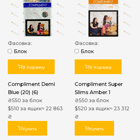
Фасовка:
Фасовка:
Блок
Блок
В Корзину
В Корзину
Compliment Demi
Compliment Super
Blue (20) (6)
Slims Amber 1
₴
550
за блок
₴
550
за блок
$
510
за ящик
≈ 22 863
$
520
за ящик
≈ 23 312
₴
₴
Купить
Купить