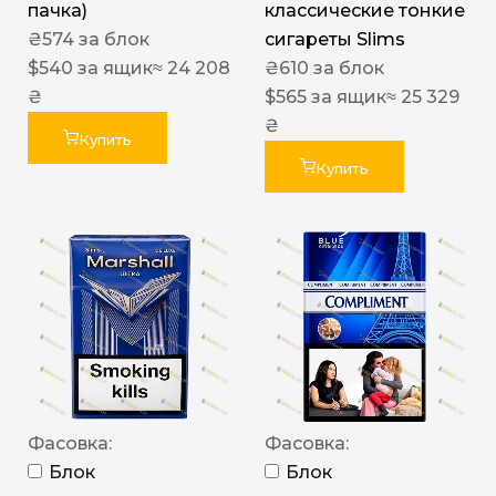
пачка)
классические тонкие
₴
574
за блок
сигареты Slims
$
540
за ящик
≈ 24 208
₴
610
за блок
₴
$
565
за ящик
≈ 25 329
₴
Купить
Купить
Фасовка:
Фасовка:
Блок
Блок