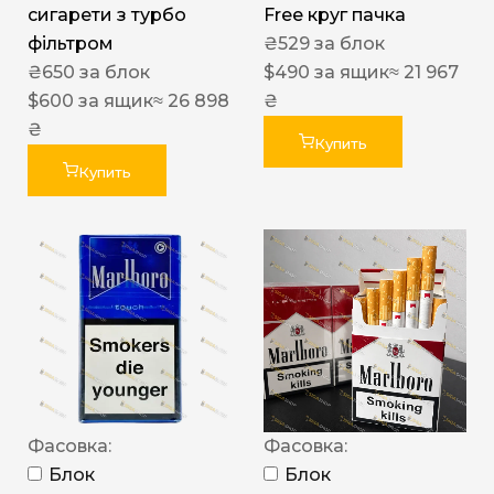
сигарети з турбо
Free круг пачка
фільтром
₴
529
за блок
₴
650
за блок
$
490
за ящик
≈ 21 967
$
600
за ящик
≈ 26 898
₴
₴
Купить
Купить
Фасовка:
Фасовка:
Блок
Блок