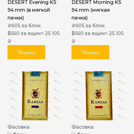
DESERT Evening KS
DESERT Morning KS
94 mm (в мягкой
94 mm (мягкая
пачки)
пачка)
₴
605
за блок
₴
605
за блок
$
560
за ящик
≈ 25 105
$
560
за ящик
≈ 25 105
₴
₴
Купить
Купить
Фасовка:
Фасовка: