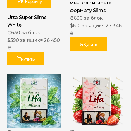
В Корзину
ментол сигарети
формату Slims
Urta Super Slims
₴
630
за блок
White
$
610
за ящик
≈ 27 346
₴
630
за блок
₴
$
590
за ящик
≈ 26 450
Купить
₴
Купить