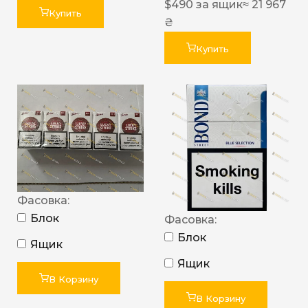
$
490
за ящик
≈ 21 967
Купить
₴
Купить
Фасовка:
Блок
Фасовка:
Блок
Ящик
Ящик
В Корзину
В Корзину