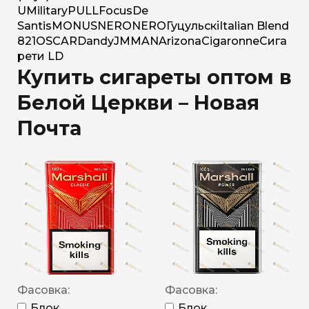
U
Military
PULL
Focus
De
Santis
MONUS
NERO
NERO
Гуцульскі
Italian Blend
821
OSCAR
Dandy
JM
MAN
Arizona
Cigaronne
Сига
рети LD
Купить сигареты оптом в
Белой Церкви – Новая
Почта
Фасовка:
Фасовка:
Блок
Блок