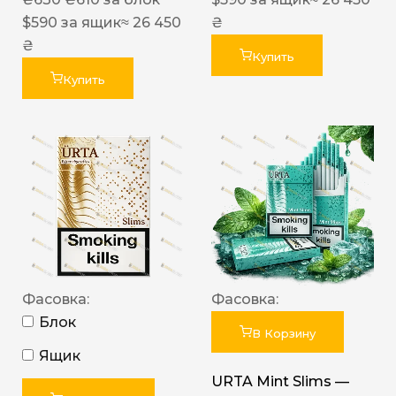
$
590
за ящик
≈ 26 450
₴
₴
Купить
Купить
Фасовка:
Фасовка:
Блок
В Корзину
Ящик
URTA Mint Slims —