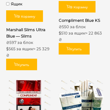
Ящик
В Корзину
В Корзину
Compliment Blue KS
₴
550
за блок
Marshall Slims Ultra
$
510
за ящик
≈ 22 863
Blue — Slims
₴
₴
597
за блок
$
565
за ящик
≈ 25 329
Купить
₴
Купить