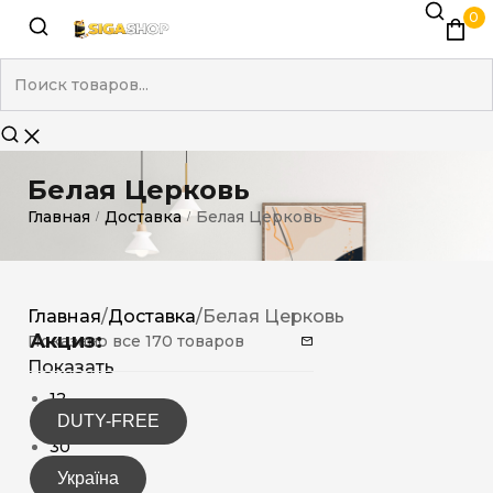
0
Белая Церковь
Главная
Доставка
Белая Церковь
/
/
Главная
/
Доставка
/
Белая Церковь
Акциз:
Показано все 170 товаров
Показать
12
DUTY-FREE
15
30
Україна