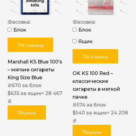
Фасовка:
Фасовка:
Блок
Блок
Ящик
В Корзину
В Корзину
Marshall KS Blue 100's
– мягкие сигареты
OK KS 100 Red –
King Size Blue
классические
₴
670
за блок
сигареты в мягкой
$
635
за ящик
≈ 28 467
пачке
₴
₴
574
за блок
$
540
за ящик
≈ 24 208
Купить
₴
Купить