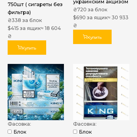
украинским акцизом
750шт ( сигареты без
₴
720
за блок
фильтра)
$
690
за ящик
≈ 30 933
₴
338
за блок
₴
$
415
за ящик
≈ 18 604
₴
Купить
Купить
Фасовка:
Фасовка:
Блок
Блок