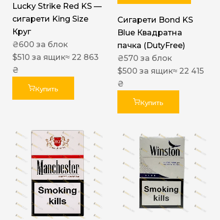
Lucky Strike Red KS —
сигарети King Size
Сигарети Bond KS
Круг
Blue Квадратна
₴
600
за блок
пачка (DutyFree)
$
510
за ящик
≈ 22 863
₴
570
за блок
₴
$
500
за ящик
≈ 22 415
₴
Купить
Купить