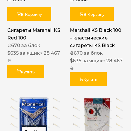
В Корзину
В Корзину
Сигареты Marshall KS
Marshall KS Black 100
Red 100
– классические
₴
670
за блок
сигареты KS Black
$
635
за ящик
≈ 28 467
₴
670
за блок
₴
$
635
за ящик
≈ 28 467
₴
Купить
Купить