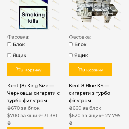
Фасовка:
Фасовка:
Блок
Блок
Ящик
Ящик
В Корзину
В Корзину
Kent (8) King Size —
Kent 8 Blue KS —
Черновцы сигарети с
сигарети з турбо
турбо фильтром
фільтром
₴
670
за блок
₴
660
за блок
$
700
за ящик
≈ 31 381
$
620
за ящик
≈ 27 795
₴
₴