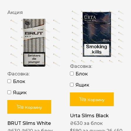
Акция
Фасовка:
Фасовка:
Блок
Блок
Ящик
Ящик
В Корзину
В Корзину
Urta Slims Black
BRUT Slims White
₴
630
за блок
₴
630
₴
610
за блок
$
590
за ящик
≈ 26 450