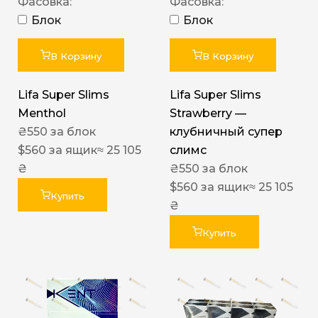
Фасовка:
Фасовка:
Блок
Блок
В Корзину
В Корзину
Lifa Super Slims
Lifa Super Slims
Menthol
Strawberry —
₴
550
за блок
клубничный супер
$
560
за ящик
≈ 25 105
слимс
₴
₴
550
за блок
$
560
за ящик
≈ 25 105
Купить
₴
Купить