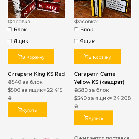
Фасовка:
Фасовка:
Блок
Блок
Ящик
Ящик
В Корзину
В Корзину
Сигарети King KS Red
Сигарети Camel
₴
540
за блок
Yellow KS (квадрат)
$
500
за ящик
≈ 22 415
₴
580
за блок
₴
$
540
за ящик
≈ 24 208
₴
Купить
Купить
Ожидается поставка