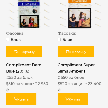
Фасовка:
Фасовка:
Блок
Блок
В Корзину
В Корзину
Compliment Demi
Compliment Super
Blue (20) (6)
Slims Amber 1
₴
550
за блок
₴
550
за блок
$
510
за ящик
≈ 22 950
$
520
за ящик
≈ 23 400
₴
₴
Купить
Купить