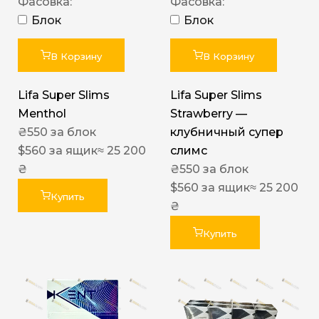
Фасовка:
Фасовка:
Блок
Блок
В Корзину
В Корзину
Lifa Super Slims
Lifa Super Slims
Menthol
Strawberry —
₴
550
за блок
клубничный супер
$
560
за ящик
≈ 25 200
слимс
₴
₴
550
за блок
$
560
за ящик
≈ 25 200
Купить
₴
Купить