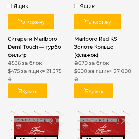
Ящик
Ящик
В Корзину
В Корзину
Сигарети Marlboro
Marlboro Red KS
Demi Touch — турбо
Золоте Кольцо
фильтр
(флажок)
₴
536
за блок
₴
670
за блок
$
475
за ящик
≈ 21 375
$
600
за ящик
≈ 27 000
₴
₴
Купить
Купить