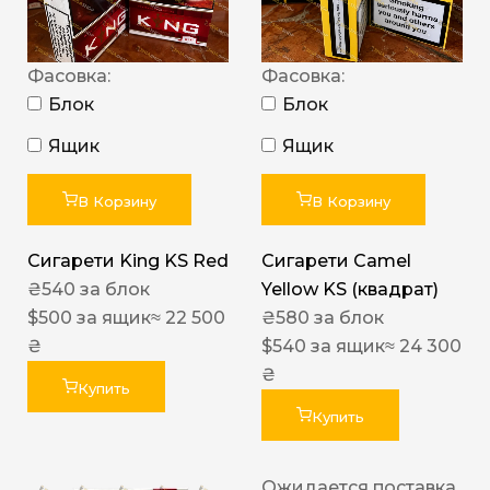
Фасовка:
Фасовка:
Блок
Блок
Ящик
Ящик
В Корзину
В Корзину
Сигарети King KS Red
Сигарети Camel
₴
540
за блок
Yellow KS (квадрат)
$
500
за ящик
≈ 22 500
₴
580
за блок
₴
$
540
за ящик
≈ 24 300
₴
Купить
Купить
Ожидается поставка