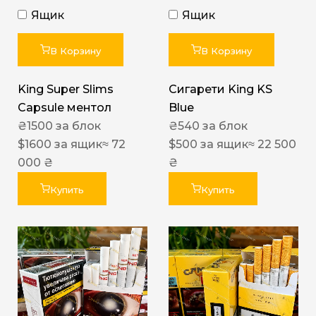
Ящик
Ящик
В Корзину
В Корзину
King Super Slims
Сигарети King KS
Capsule ментол
Blue
₴
1500
за блок
₴
540
за блок
$
1600
за ящик
≈ 72
$
500
за ящик
≈ 22 500
000 ₴
₴
Купить
Купить