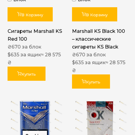
В Корзину
В Корзину
Сигареты Marshall KS
Marshall KS Black 100
Red 100
– классические
₴
670
за блок
сигареты KS Black
$
635
за ящик
≈ 28 575
₴
670
за блок
₴
$
635
за ящик
≈ 28 575
₴
Купить
Купить