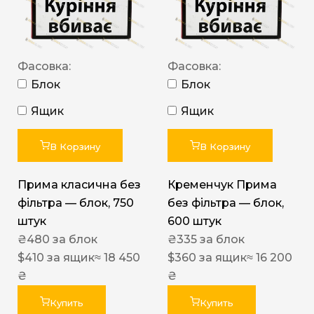
Фасовка:
Фасовка:
Блок
Блок
Ящик
Ящик
В Корзину
В Корзину
Прима класична без
Кременчук Прима
фільтра — блок, 750
без фільтра — блок,
штук
600 штук
₴
480
за блок
₴
335
за блок
$
410
за ящик
≈ 18 450
$
360
за ящик
≈ 16 200
₴
₴
Купить
Купить