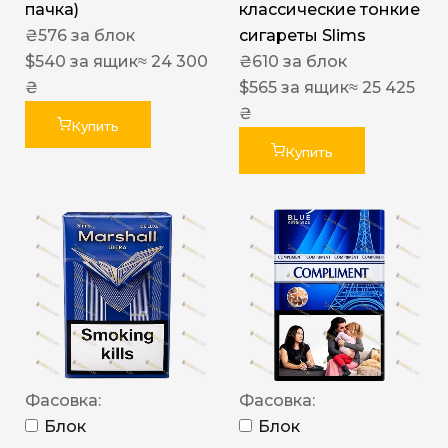
пачка)
классические тонкие
₴
576
за блок
сигареты Slims
$
540
за ящик
≈ 24 300
₴
610
за блок
₴
$
565
за ящик
≈ 25 425
₴
Купить
Купить
Фасовка:
Фасовка:
Блок
Блок