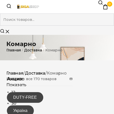
0
Комарно
Главная
Доставка
Комарно
/
/
Главная
/
Доставка
/
Комарно
Акциз:
Показано все 170 товаров
Показать
12
DUTY-FREE
15
30
Україна