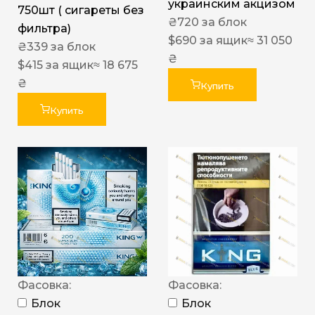
украинским акцизом
750шт ( сигареты без
₴
720
за блок
фильтра)
$
690
за ящик
≈ 31 050
₴
339
за блок
₴
$
415
за ящик
≈ 18 675
₴
Купить
Купить
Фасовка:
Фасовка:
Блок
Блок