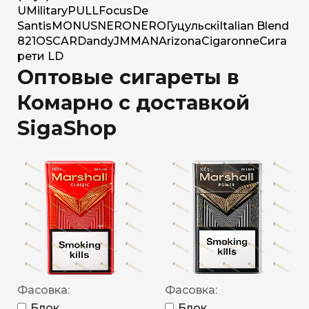
U
Military
PULL
Focus
De
Santis
MONUS
NERO
NERO
Гуцульскі
Italian Blend
821
OSCAR
Dandy
JM
MAN
Arizona
Cigaronne
Сига
рети LD
Оптовые сигареты в
Комарно с доставкой
SigaShop
Фасовка:
Фасовка:
Блок
Блок