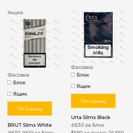
Акция
Фасовка:
Фасовка:
Блок
Блок
Ящик
Ящик
В Корзину
В Корзину
Urta Slims Black
BRUT Slims White
₴
630
за блок
₴
630
₴
610
за блок
$
590
за ящик
≈ 26 550