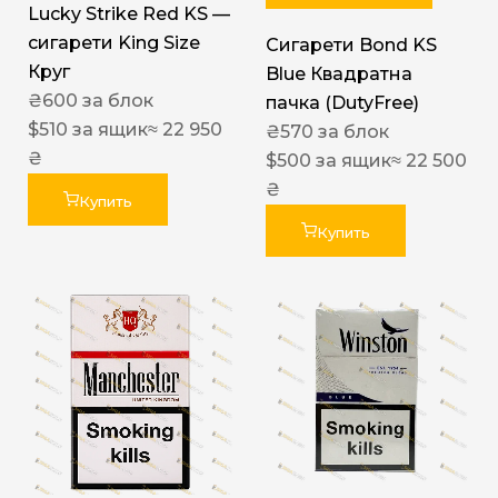
Lucky Strike Red KS —
сигарети King Size
Сигарети Bond KS
Круг
Blue Квадратна
₴
600
за блок
пачка (DutyFree)
$
510
за ящик
≈ 22 950
₴
570
за блок
₴
$
500
за ящик
≈ 22 500
₴
Купить
Купить