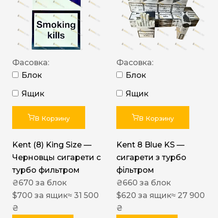
Фасовка:
Фасовка:
Блок
Блок
Ящик
Ящик
В Корзину
В Корзину
Kent (8) King Size —
Kent 8 Blue KS —
Черновцы сигарети с
сигарети з турбо
турбо фильтром
фільтром
₴
670
за блок
₴
660
за блок
$
700
за ящик
≈ 31 500
$
620
за ящик
≈ 27 900
₴
₴