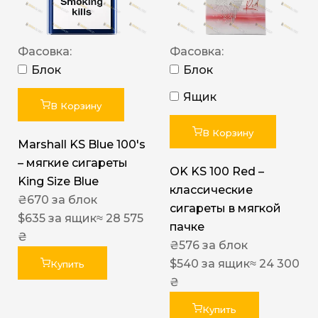
Фасовка:
Фасовка:
Блок
Блок
Ящик
В Корзину
В Корзину
Marshall KS Blue 100's
– мягкие сигареты
OK KS 100 Red –
King Size Blue
классические
₴
670
за блок
сигареты в мягкой
$
635
за ящик
≈ 28 575
пачке
₴
₴
576
за блок
$
540
за ящик
≈ 24 300
Купить
₴
Купить