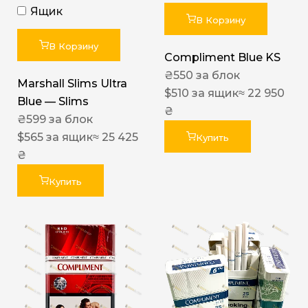
Ящик
В Корзину
В Корзину
Compliment Blue KS
₴
550
за блок
Marshall Slims Ultra
$
510
за ящик
≈ 22 950
Blue — Slims
₴
₴
599
за блок
$
565
за ящик
≈ 25 425
Купить
₴
Купить