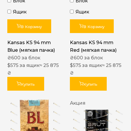
Блок
Блок
Ящик
Ящик
В Корзину
В Корзину
Kansas KS 94 mm
Kansas KS 94 mm
Blue (мягкая пачка)
Red (мягкая пачка)
₴
600
за блок
₴
600
за блок
$
575
за ящик
≈ 25 875
$
575
за ящик
≈ 25 875
₴
₴
Купить
Купить
Акция