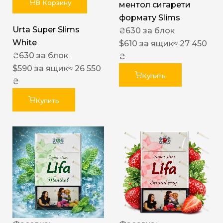
В Корзину
ментол сигарети
формату Slims
Urta Super Slims
₴
630
за блок
White
$
610
за ящик
≈ 27 450
₴
630
за блок
₴
$
590
за ящик
≈ 26 550
Купить
₴
Купить