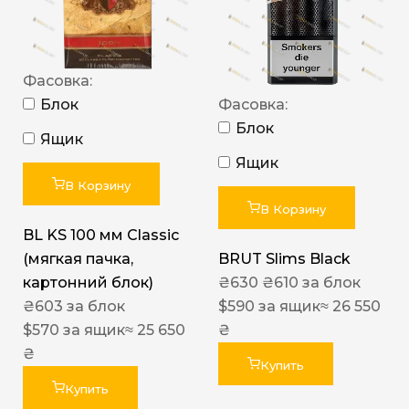
Фасовка:
Блок
Фасовка:
Блок
Ящик
Ящик
В Корзину
В Корзину
BL KS 100 мм Classic
(мягкая пачка,
BRUT Slims Black
картонний блок)
₴
630
₴
610
за блок
₴
603
за блок
$
590
за ящик
≈ 26 550
$
570
за ящик
≈ 25 650
₴
₴
Купить
Купить