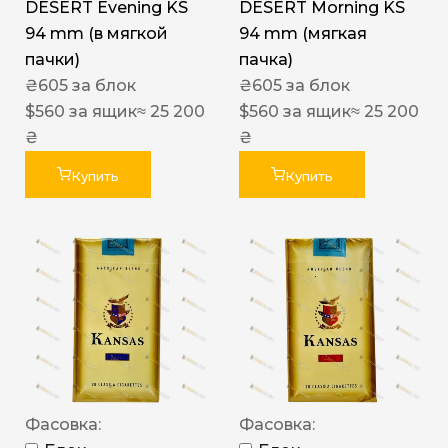
DESERT Evening KS
DESERT Morning KS
94 mm (в мягкой
94 mm (мягкая
пачки)
пачка)
₴
605
за блок
₴
605
за блок
$
560
за ящик
≈ 25 200
$
560
за ящик
≈ 25 200
₴
₴
Купить
Купить
Фасовка:
Фасовка: