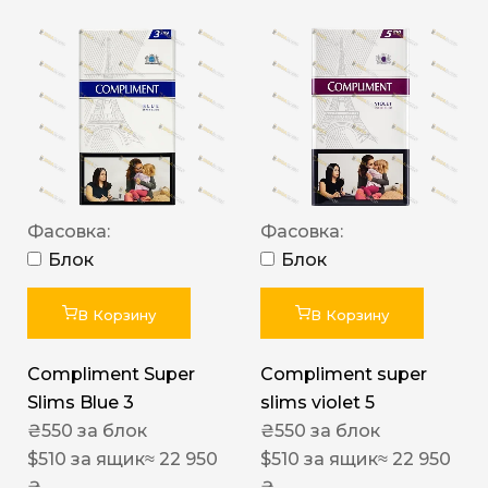
Фасовка:
Фасовка:
Блок
Блок
В Корзину
В Корзину
Compliment Super
Compliment super
Slims Blue 3
slims violet 5
₴
550
за блок
₴
550
за блок
$
510
за ящик
≈ 22 950
$
510
за ящик
≈ 22 950
₴
₴