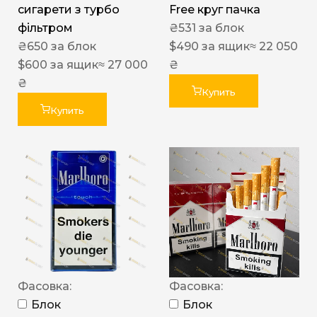
сигарети з турбо
Free круг пачка
фільтром
₴
531
за блок
₴
650
за блок
$
490
за ящик
≈ 22 050
$
600
за ящик
≈ 27 000
₴
₴
Купить
Купить
Фасовка:
Фасовка:
Блок
Блок