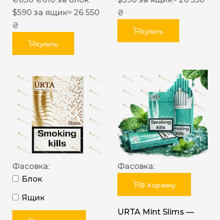
$
590
за ящик
≈ 26 550
₴
₴
Купить
Купить
Фасовка:
Фасовка:
Блок
В Корзину
Ящик
URTA Mint Slims —