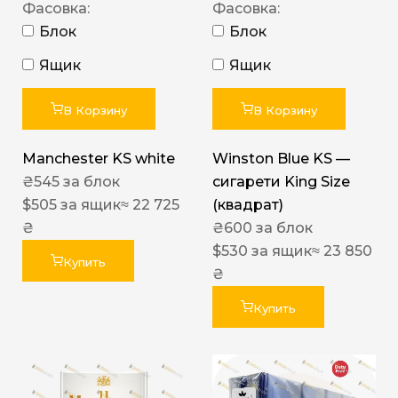
Фасовка:
Фасовка:
Блок
Блок
Ящик
Ящик
В Корзину
В Корзину
Manchester KS white
Winston Blue KS —
₴
545
за блок
сигарети King Size
$
505
за ящик
≈ 22 725
(квадрат)
₴
₴
600
за блок
$
530
за ящик
≈ 23 850
Купить
₴
Купить