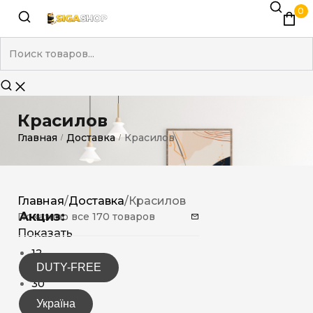
0
Красилов
Главная
Доставка
Красилов
/
/
Главная
/
Доставка
/
Красилов
Акциз:
Показано все 170 товаров
Показать
12
DUTY-FREE
15
30
Україна