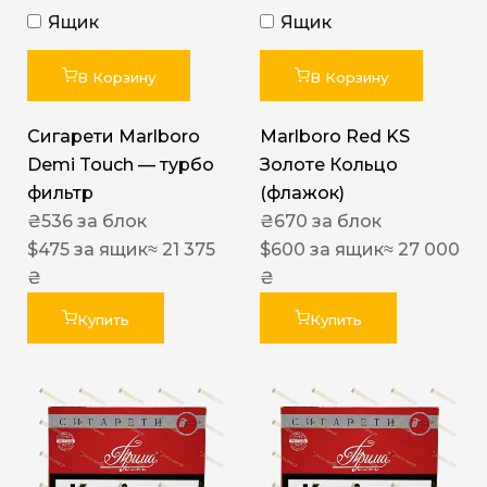
Ящик
Ящик
В Корзину
В Корзину
Сигарети Marlboro
Marlboro Red KS
Demi Touch — турбо
Золоте Кольцо
фильтр
(флажок)
₴
536
за блок
₴
670
за блок
$
475
за ящик
≈ 21 375
$
600
за ящик
≈ 27 000
₴
₴
Купить
Купить