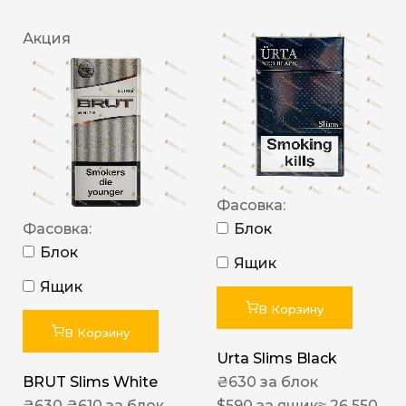
Акция
Фасовка:
Фасовка:
Блок
Блок
Ящик
Ящик
В Корзину
В Корзину
Urta Slims Black
BRUT Slims White
₴
630
за блок
₴
630
₴
610
за блок
$
590
за ящик
≈ 26 550