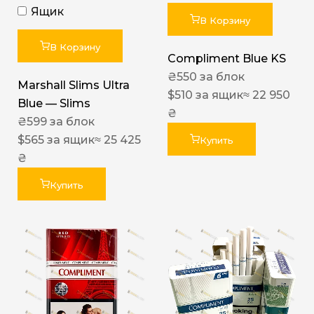
Ящик
В Корзину
В Корзину
Compliment Blue KS
₴
550
за блок
Marshall Slims Ultra
$
510
за ящик
≈ 22 950
Blue — Slims
₴
₴
599
за блок
$
565
за ящик
≈ 25 425
Купить
₴
Купить