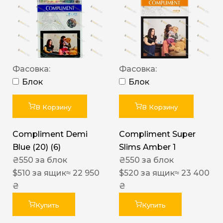
Фасовка:
Фасовка:
Блок
Блок
В Корзину
В Корзину
Compliment Demi
Compliment Super
Blue (20) (6)
Slims Amber 1
₴
550
за блок
₴
550
за блок
$
510
за ящик
≈ 22 950
$
520
за ящик
≈ 23 400
₴
₴
Купить
Купить