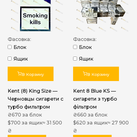
Фасовка:
Фасовка:
Блок
Блок
Ящик
Ящик
В Корзину
В Корзину
Kent (8) King Size —
Kent 8 Blue KS —
Черновцы сигарети с
сигарети з турбо
турбо фильтром
фільтром
₴
670
за блок
₴
660
за блок
$
700
за ящик
≈ 31 500
$
620
за ящик
≈ 27 900
₴
₴