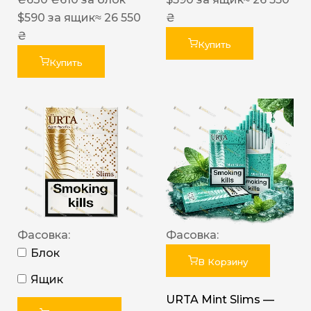
$
590
за ящик
≈ 26 550
₴
₴
Купить
Купить
Фасовка:
Фасовка:
Блок
В Корзину
Ящик
URTA Mint Slims —