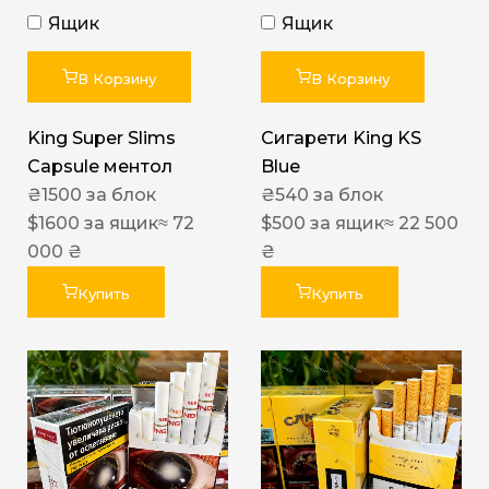
Ящик
Ящик
В Корзину
В Корзину
King Super Slims
Сигарети King KS
Capsule ментол
Blue
₴
1500
за блок
₴
540
за блок
$
1600
за ящик
≈ 72
$
500
за ящик
≈ 22 500
000 ₴
₴
Купить
Купить