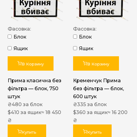
Фасовка:
Фасовка:
Блок
Блок
Ящик
Ящик
В Корзину
В Корзину
Прима класична без
Кременчук Прима
фільтра — блок, 750
без фільтра — блок,
штук
600 штук
₴
480
за блок
₴
335
за блок
$
410
за ящик
≈ 18 450
$
360
за ящик
≈ 16 200
₴
₴
Купить
Купить