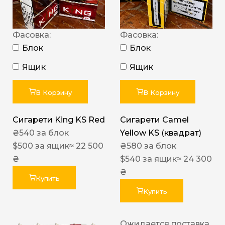
Фасовка:
Фасовка:
Блок
Блок
Ящик
Ящик
В Корзину
В Корзину
Сигарети King KS Red
Сигарети Camel
₴
540
за блок
Yellow KS (квадрат)
$
500
за ящик
≈ 22 500
₴
580
за блок
₴
$
540
за ящик
≈ 24 300
₴
Купить
Купить
Ожидается поставка