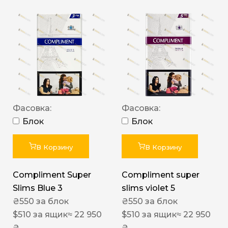
Фасовка:
Фасовка:
Блок
Блок
В Корзину
В Корзину
Compliment Super
Compliment super
Slims Blue 3
slims violet 5
₴
550
за блок
₴
550
за блок
$
510
за ящик
≈ 22 950
$
510
за ящик
≈ 22 950
₴
₴