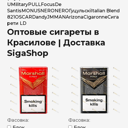
U
Military
PULL
Focus
De
Santis
MONUS
NERO
NERO
Гуцульскі
Italian Blend
821
OSCAR
Dandy
JM
MAN
Arizona
Cigaronne
Сига
рети LD
Оптовые сигареты в
Красилове | Доставка
SigaShop
Фасовка:
Фасовка:
Блок
Блок