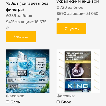
украинским акцизом
750шт ( сигареты без
₴
720
за блок
фильтра)
$
690
за ящик
≈ 31 050
₴
339
за блок
₴
$
415
за ящик
≈ 18 675
₴
Купить
Купить
Фасовка:
Фасовка:
Блок
Блок