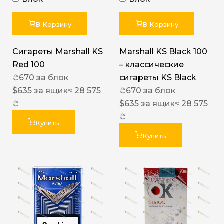
В Корзину
В Корзину
Сигареты Marshall KS
Marshall KS Black 100
Red 100
– классические
₴
670
за блок
сигареты KS Black
$
635
за ящик
≈ 28 575
₴
670
за блок
₴
$
635
за ящик
≈ 28 575
₴
Купить
Купить