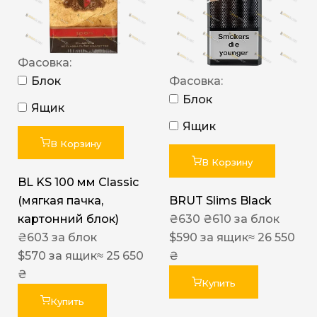
Фасовка:
Блок
Фасовка:
Блок
Ящик
Ящик
В Корзину
В Корзину
BL KS 100 мм Classic
(мягкая пачка,
BRUT Slims Black
картонний блок)
₴
630
₴
610
за блок
₴
603
за блок
$
590
за ящик
≈ 26 550
$
570
за ящик
≈ 25 650
₴
₴
Купить
Купить