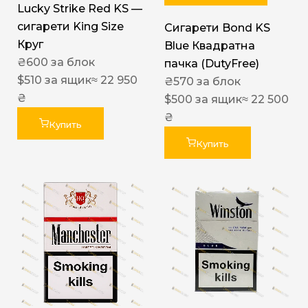
Lucky Strike Red KS —
сигарети King Size
Сигарети Bond KS
Круг
Blue Квадратна
₴
600
за блок
пачка (DutyFree)
$
510
за ящик
≈ 22 950
₴
570
за блок
₴
$
500
за ящик
≈ 22 500
₴
Купить
Купить