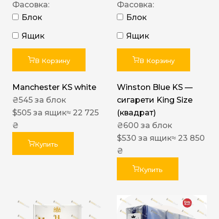
Фасовка:
Фасовка:
Блок
Блок
Ящик
Ящик
В Корзину
В Корзину
Manchester KS white
Winston Blue KS —
₴
545
за блок
сигарети King Size
$
505
за ящик
≈ 22 725
(квадрат)
₴
₴
600
за блок
$
530
за ящик
≈ 23 850
Купить
₴
Купить