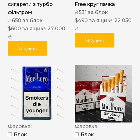
сигарети з турбо
Free круг пачка
фільтром
₴
531
за блок
₴
650
за блок
$
490
за ящик
≈ 22 050
$
600
за ящик
≈ 27 000
₴
₴
Купить
Купить
Фасовка:
Фасовка:
Блок
Блок