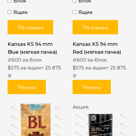
Блок
Блок
Ящик
Ящик
В Корзину
В Корзину
Kansas KS 94 mm
Kansas KS 94 mm
Blue (мягкая пачка)
Red (мягкая пачка)
₴
600
за блок
₴
600
за блок
$
575
за ящик
≈ 25 875
$
575
за ящик
≈ 25 875
₴
₴
Купить
Купить
Акция