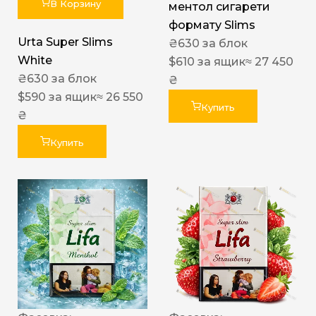
В Корзину
ментол сигарети
формату Slims
Urta Super Slims
₴
630
за блок
White
$
610
за ящик
≈ 27 450
₴
630
за блок
₴
$
590
за ящик
≈ 26 550
Купить
₴
Купить