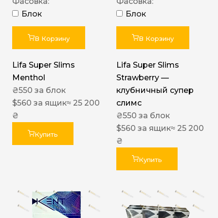
Фасовка:
Фасовка:
Блок
Блок
В Корзину
В Корзину
Lifa Super Slims
Lifa Super Slims
Menthol
Strawberry —
₴
550
за блок
клубничный супер
$
560
за ящик
≈ 25 200
слимс
₴
₴
550
за блок
$
560
за ящик
≈ 25 200
Купить
₴
Купить