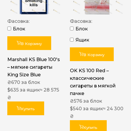
Фасовка:
Фасовка:
Блок
Блок
Ящик
В Корзину
В Корзину
Marshall KS Blue 100's
– мягкие сигареты
OK KS 100 Red –
King Size Blue
классические
₴
670
за блок
сигареты в мягкой
$
635
за ящик
≈ 28 575
пачке
₴
₴
576
за блок
$
540
за ящик
≈ 24 300
Купить
₴
Купить