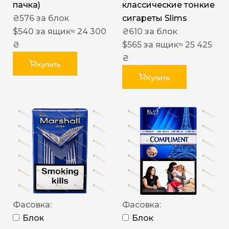
пачка)
классические тонкие
₴
576
за блок
сигареты Slims
$
540
за ящик
≈ 24 300
₴
610
за блок
₴
$
565
за ящик
≈ 25 425
₴
Купить
Купить
Фасовка:
Фасовка:
Блок
Блок