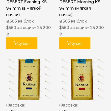
DESERT Evening KS
DESERT Morning KS
94 mm (в мягкой
94 mm (мягкая
пачки)
пачка)
₴
605
за блок
₴
605
за блок
$
560
за ящик
≈ 25 200
$
560
за ящик
≈ 25 200
₴
₴
Купить
Купить
Фасовка:
Фасовка: