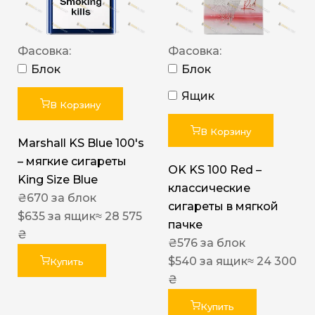
Фасовка:
Фасовка:
Блок
Блок
Ящик
В Корзину
В Корзину
Marshall KS Blue 100's
– мягкие сигареты
OK KS 100 Red –
King Size Blue
классические
₴
670
за блок
сигареты в мягкой
$
635
за ящик
≈ 28 575
пачке
₴
₴
576
за блок
$
540
за ящик
≈ 24 300
Купить
₴
Купить