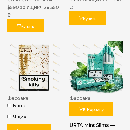
$
590
за ящик
≈ 26 550
₴
₴
Купить
Купить
Фасовка:
Фасовка:
Блок
В Корзину
Ящик
URTA Mint Slims —