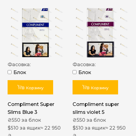
Фасовка:
Фасовка:
Блок
Блок
В Корзину
В Корзину
Compliment Super
Compliment super
Slims Blue 3
slims violet 5
₴
550
за блок
₴
550
за блок
$
510
за ящик
≈ 22 950
$
510
за ящик
≈ 22 950
₴
₴