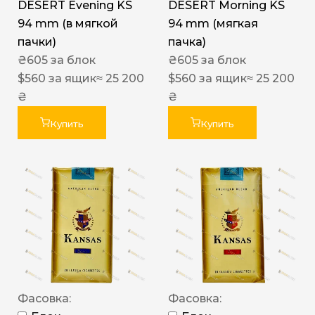
DESERT Evening KS
DESERT Morning KS
94 mm (в мягкой
94 mm (мягкая
пачки)
пачка)
₴
605
за блок
₴
605
за блок
$
560
за ящик
≈ 25 200
$
560
за ящик
≈ 25 200
₴
₴
Купить
Купить
Фасовка:
Фасовка: