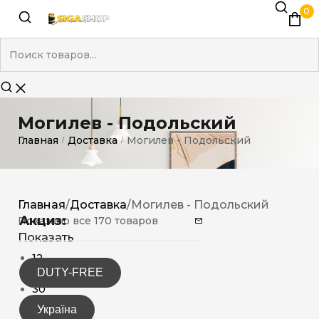
0
Могилев - Подольский
Главная
Доставка
Могилев - Подольский
/
/
Главная
/
Доставка
/
Могилев - Подольский
Акциз:
Показано все 170 товаров
Показать
12
DUTY-FREE
15
30
Україна