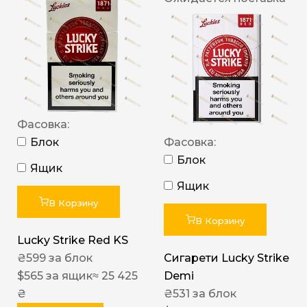
Фасовка:
Блок
Фасовка:
Блок
Ящик
Ящик
В Корзину
В Корзину
Lucky Strike Red KS
₴
599
за блок
Сигарети Lucky Strike
$
565
за ящик
≈ 25 425
Demi
₴
₴
531
за блок