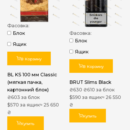
Фасовка:
Блок
Фасовка:
Блок
Ящик
Ящик
В Корзину
В Корзину
BL KS 100 мм Classic
(мягкая пачка,
BRUT Slims Black
картонний блок)
₴
630
₴
610
за блок
₴
603
за блок
$
590
за ящик
≈ 26 550
$
570
за ящик
≈ 25 650
₴
₴
Купить
Купить