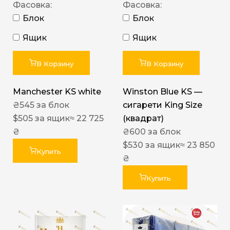
Фасовка:
Фасовка:
Блок
Блок
Ящик
Ящик
В Корзину
В Корзину
Manchester KS white
Winston Blue KS —
₴
545
за блок
сигарети King Size
$
505
за ящик
≈ 22 725
(квадрат)
₴
₴
600
за блок
$
530
за ящик
≈ 23 850
Купить
₴
Купить