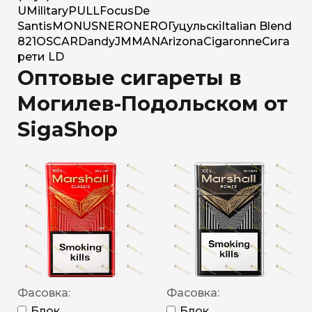
U
Military
PULL
Focus
De
Santis
MONUS
NERO
NERO
Гуцульскі
Italian Blend
821
OSCAR
Dandy
JM
MAN
Arizona
Cigaronne
Сига
рети LD
Оптовые сигареты в
Могилев-Подольском от
SigaShop
Фасовка:
Фасовка:
Блок
Блок