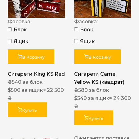
Фасовка:
Фасовка:
Блок
Блок
Ящик
Ящик
В Корзину
В Корзину
Сигарети King KS Red
Сигарети Camel
₴
540
за блок
Yellow KS (квадрат)
$
500
за ящик
≈ 22 500
₴
580
за блок
₴
$
540
за ящик
≈ 24 300
₴
Купить
Купить
Ожидается поставка