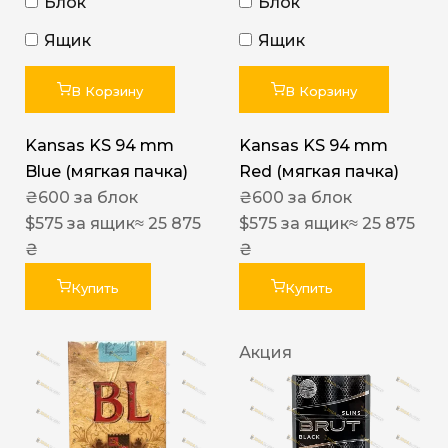
Блок
Блок
Ящик
Ящик
В Корзину
В Корзину
Kansas KS 94 mm
Kansas KS 94 mm
Blue (мягкая пачка)
Red (мягкая пачка)
₴
600
за блок
₴
600
за блок
$
575
за ящик
≈ 25 875
$
575
за ящик
≈ 25 875
₴
₴
Купить
Купить
Акция