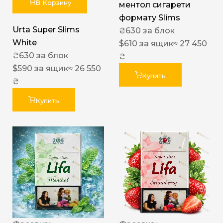
В Корзину
ментол сигарети
формату Slims
Urta Super Slims
₴
630
за блок
White
$
610
за ящик
≈ 27 450
₴
630
за блок
₴
$
590
за ящик
≈ 26 550
Купить
₴
Купить