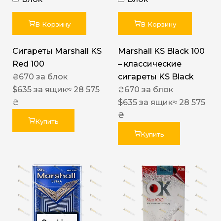
В Корзину
В Корзину
Сигареты Marshall KS
Marshall KS Black 100
Red 100
– классические
₴
670
за блок
сигареты KS Black
$
635
за ящик
≈ 28 575
₴
670
за блок
₴
$
635
за ящик
≈ 28 575
₴
Купить
Купить