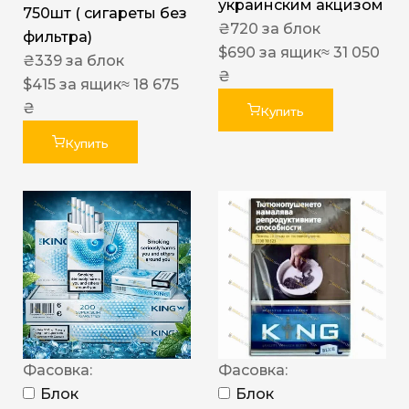
украинским акцизом
750шт ( сигареты без
₴
720
за блок
фильтра)
$
690
за ящик
≈ 31 050
₴
339
за блок
₴
$
415
за ящик
≈ 18 675
₴
Купить
Купить
Фасовка:
Фасовка:
Блок
Блок