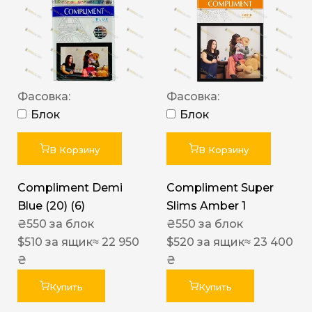
Фасовка:
Фасовка:
Блок
Блок
В Корзину
В Корзину
Compliment Demi
Compliment Super
Blue (20) (6)
Slims Amber 1
₴
550
за блок
₴
550
за блок
$
510
за ящик
≈ 22 950
$
520
за ящик
≈ 23 400
₴
₴
Купить
Купить