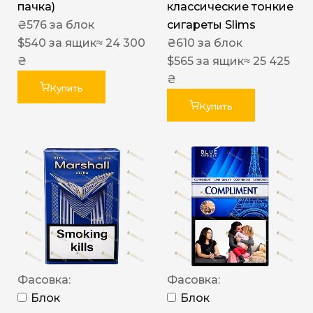
пачка)
классические тонкие
₴
576
за блок
сигареты Slims
$
540
за ящик
≈ 24 300
₴
610
за блок
₴
$
565
за ящик
≈ 25 425
₴
Купить
Купить
Фасовка:
Фасовка:
Блок
Блок