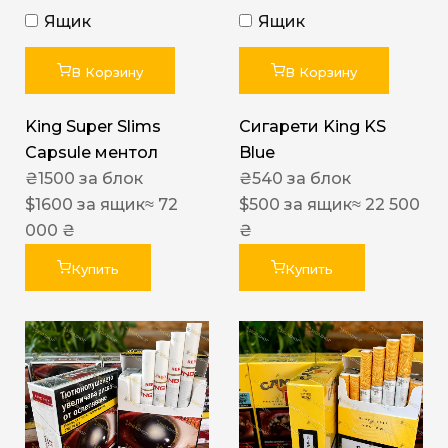
Ящик
Ящик
В Корзину
В Корзину
King Super Slims
Сигарети King KS
Capsule ментол
Blue
₴
1500
за блок
₴
540
за блок
$
1600
за ящик
≈ 72
$
500
за ящик
≈ 22 500
000 ₴
₴
Купить
Купить