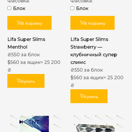
Фасовка:
Фасовка:
Блок
Блок
В Корзину
В Корзину
Lifa Super Slims
Lifa Super Slims
Menthol
Strawberry —
₴
550
за блок
клубничный супер
$
560
за ящик
≈ 25 200
слимс
₴
₴
550
за блок
$
560
за ящик
≈ 25 200
Купить
₴
Купить