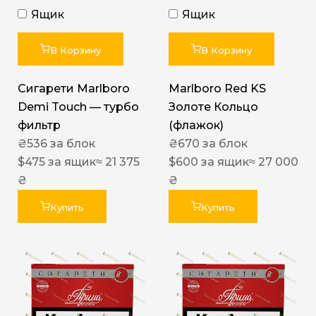
Ящик
Ящик
В Корзину
В Корзину
Сигарети Marlboro
Marlboro Red KS
Demi Touch — турбо
Золоте Кольцо
фильтр
(флажок)
₴
536
за блок
₴
670
за блок
$
475
за ящик
≈ 21 375
$
600
за ящик
≈ 27 000
₴
₴
Купить
Купить