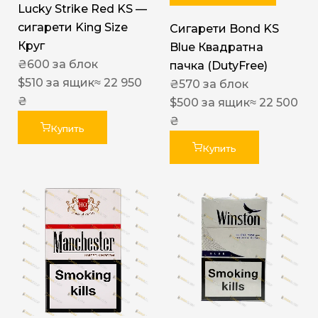
Lucky Strike Red KS —
сигарети King Size
Сигарети Bond KS
Круг
Blue Квадратна
₴
600
за блок
пачка (DutyFree)
$
510
за ящик
≈ 22 950
₴
570
за блок
₴
$
500
за ящик
≈ 22 500
₴
Купить
Купить