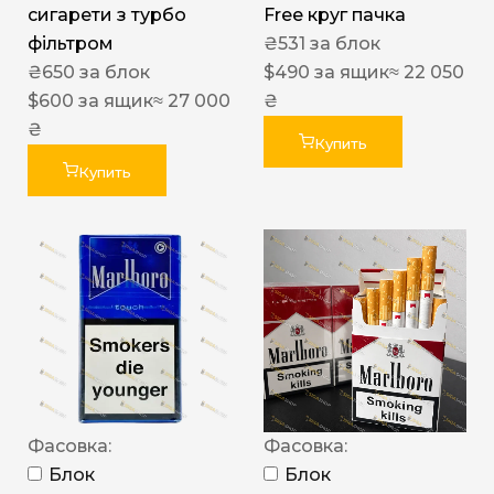
сигарети з турбо
Free круг пачка
фільтром
₴
531
за блок
₴
650
за блок
$
490
за ящик
≈ 22 050
$
600
за ящик
≈ 27 000
₴
₴
Купить
Купить
Фасовка:
Фасовка:
Блок
Блок