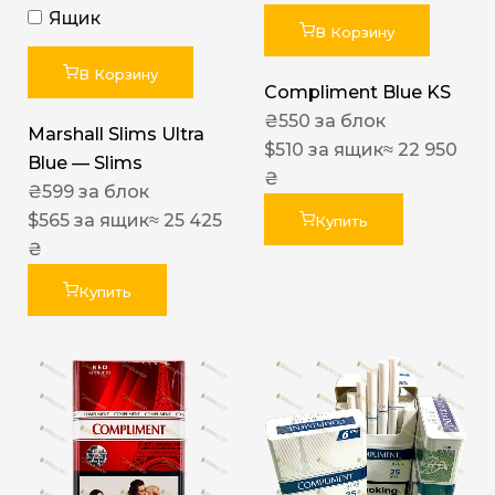
Ящик
В Корзину
В Корзину
Compliment Blue KS
₴
550
за блок
Marshall Slims Ultra
$
510
за ящик
≈ 22 950
Blue — Slims
₴
₴
599
за блок
$
565
за ящик
≈ 25 425
Купить
₴
Купить