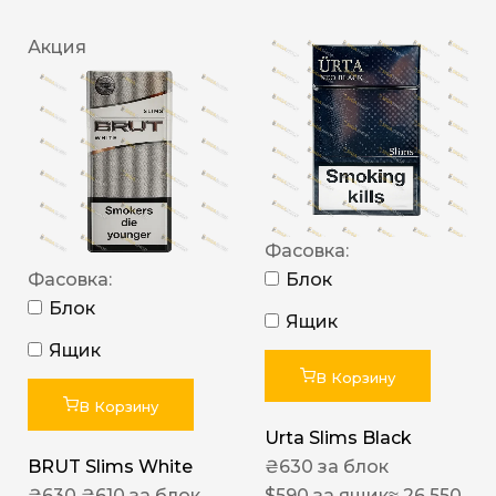
Акция
Фасовка:
Фасовка:
Блок
Блок
Ящик
Ящик
В Корзину
В Корзину
Urta Slims Black
BRUT Slims White
₴
630
за блок
₴
630
₴
610
за блок
$
590
за ящик
≈ 26 550