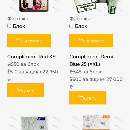
Фасовка:
Фасовка:
Блок
Блок
В Корзину
В Корзину
Compliment Red KS
Compliment Demi
₴
550
за блок
Blue 25 (XXL)
$
510
за ящик
≈ 22 950
₴
545
за блок
₴
$
600
за ящик
≈ 27 000
₴
Купить
Купить