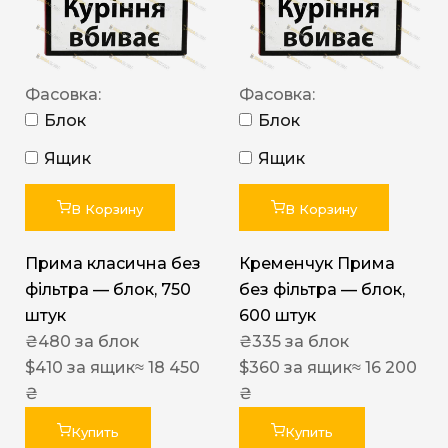
Фасовка:
Фасовка:
Блок
Блок
Ящик
Ящик
В Корзину
В Корзину
Прима класична без
Кременчук Прима
фільтра — блок, 750
без фільтра — блок,
штук
600 штук
₴
480
за блок
₴
335
за блок
$
410
за ящик
≈ 18 450
$
360
за ящик
≈ 16 200
₴
₴
Купить
Купить