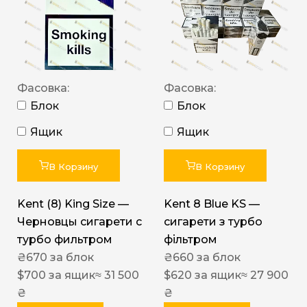
Фасовка:
Фасовка:
Блок
Блок
Ящик
Ящик
В Корзину
В Корзину
Kent (8) King Size —
Kent 8 Blue KS —
Черновцы сигарети с
сигарети з турбо
турбо фильтром
фільтром
₴
670
за блок
₴
660
за блок
$
700
за ящик
≈ 31 500
$
620
за ящик
≈ 27 900
₴
₴