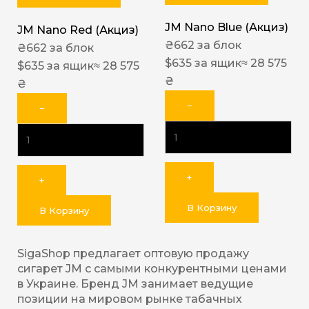
JM Nano Blue (Акциз)
JM Nano Red (Акциз)
₴
662
за блок
₴
662
за блок
$
635
за ящик
≈ 28 575
$
635
за ящик
≈ 28 575
₴
₴
−
−
+
+
В Корзину
В Корзину
SigaShop предлагает оптовую продажу
сигарет JM с самыми конкурентными ценами
в Украине. Бренд JM занимает ведущие
позиции на мировом рынке табачных