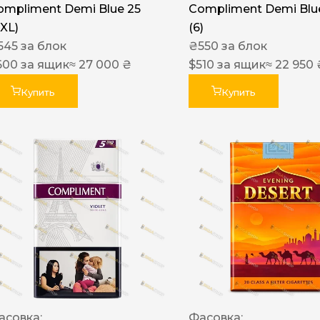
ompliment Demi Blue 25
Compliment Demi Blue
XXL)
(6)
545
за блок
₴
550
за блок
600
за ящик
≈ 27 000 ₴
$
510
за ящик
≈ 22 950 
Купить
Купить
асовка:
Фасовка: