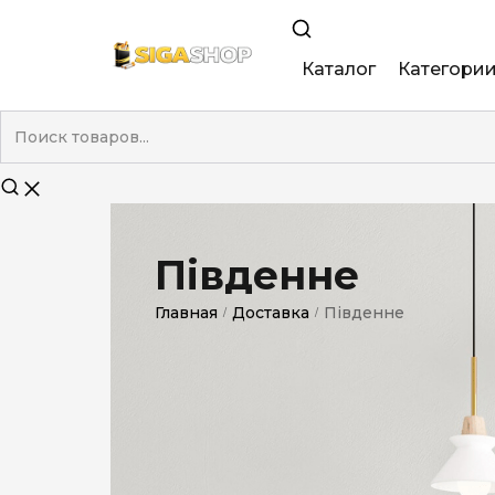
Каталог
Категори
King Size
Demi
Super Slim
Південне
Nano
Главная
Доставка
Південне
/
/
Без фильтра
Duty-Free
Электронны
Смакові (кап