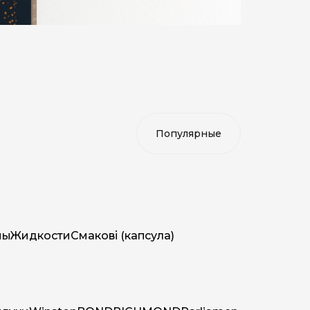
мы
Жидкости
Смакові (капсула)