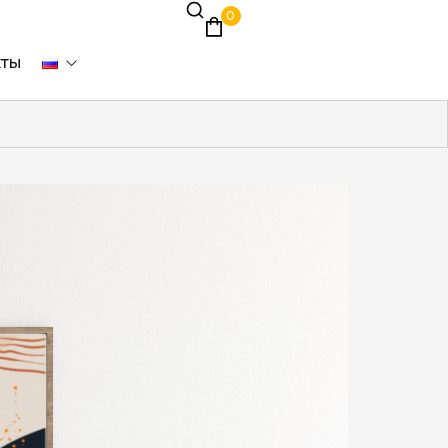
0
кты