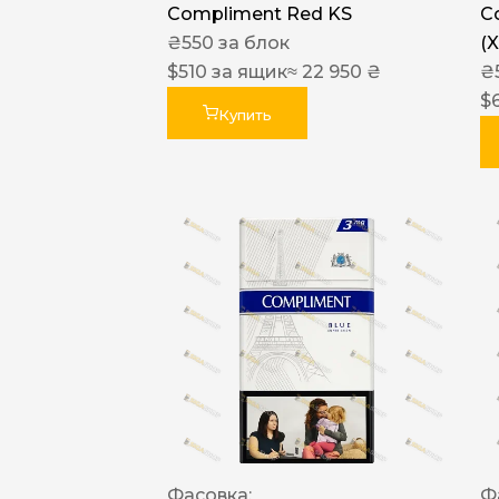
Compliment Red KS
C
₴
550
за блок
(
$
510
за ящик
≈ 22 950 ₴
₴
$
Купить
Фасовка:
Ф