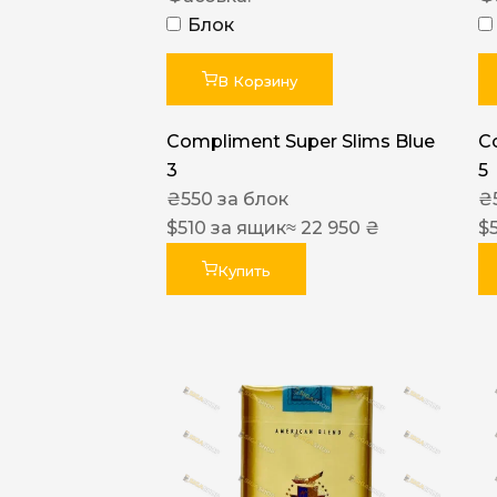
Блок
В Корзину
Compliment Super Slims Blue
C
3
5
₴
550
за блок
₴
$
510
за ящик
≈ 22 950 ₴
$
Купить