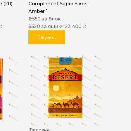
 (20)
Compliment Super Slims
Amber 1
₴
550
за блок
₴
$
520
за ящик
≈ 23 400 ₴
Купить
Фасовка: