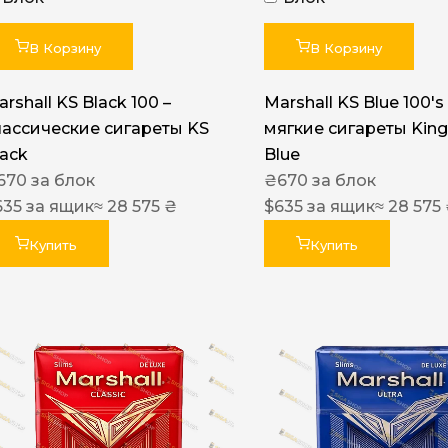
Акциз UA
Капсула (вкус)
В Корзину
В Корзину
Manchester
rshall KS Black 100 –
Marshall KS Blue 100's 
Nistru
лассические сигареты KS
мягкие сигареты King
lack
Blue
Leana
670
за блок
₴
670
за блок
Montecristo
635
за ящик
≈ 28 575 ₴
$
635
за ящик
≈ 28 575
ASTRU
Купить
Купить
Military
PULL
Focus
De Santis
MONUS