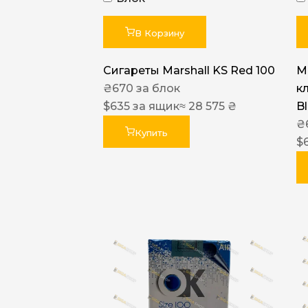
В Корзину
Сигареты Marshall KS Red 100
Ma
₴
670
за блок
к
$
635
за ящик
≈ 28 575 ₴
B
₴
Купить
$