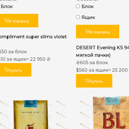
Блок
Блок
Ящик
В Корзину
В Корзину
ompliment super slims violet
DESERT Evening KS 9
550
за блок
мягкой пачки)
510
за ящик
≈ 22 950 ₴
₴
605
за блок
$
560
за ящик
≈ 25 200
Купить
Купить