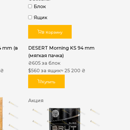
Блок
Ящик
В Корзину
4 mm (в
DESERT Morning KS 94 mm
(мягкая пачка)
₴
605
за блок
 ₴
$
560
за ящик
≈ 25 200 ₴
Купить
Акция