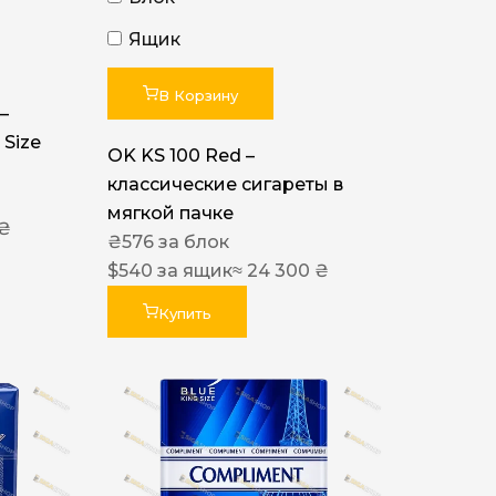
Ящик
В Корзину
–
 Size
OK KS 100 Red –
классические сигареты в
мягкой пачке
 ₴
₴
576
за блок
$
540
за ящик
≈ 24 300 ₴
Купить