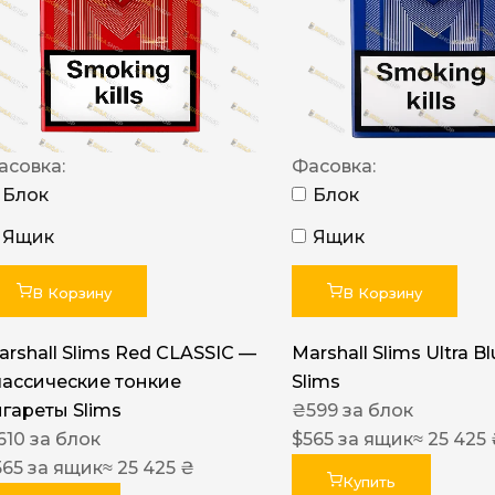
NERO
NERO
Гуцульскі
Italian Blend 821
асовка:
Фасовка:
OSCAR
Блок
Блок
Dandy
Ящик
Ящик
JM
В Корзину
В Корзину
MAN
arshall Slims Red CLASSIC —
Marshall Slims Ultra B
Arizona
лассические тонкие
Slims
Cigaronne
игареты Slims
₴
599
за блок
610
за блок
Сигарети LD
$
565
за ящик
≈ 25 425
565
за ящик
≈ 25 425 ₴
Купить