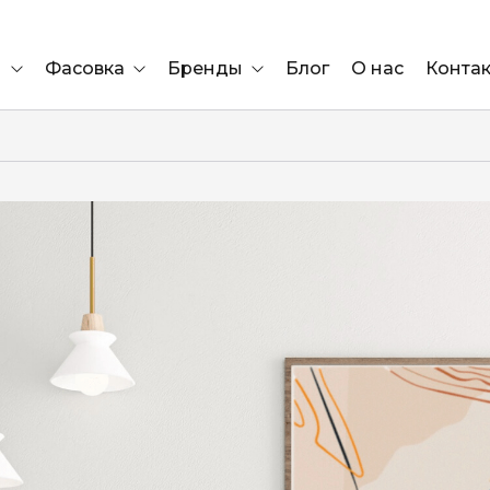
и
Фасовка
Бренды
Блог
О нас
Конта
Ящик
Elf Bar
Блок
Compliment
Львов
Marshall
Marlboro
OK
е
ÜRTA
сула)
Lifa
BRUT