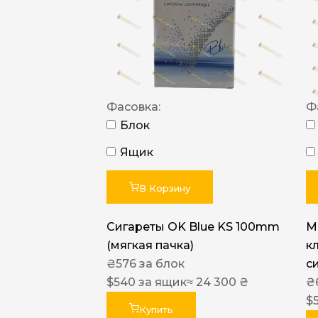
Фасовка:
Ф
Блок
Ящик
В Корзину
Сигареты OK Blue KS 100mm
M
(мягкая пачка)
к
₴
576
за блок
с
$
540
за ящик
≈ 24 300 ₴
₴
$
Купить