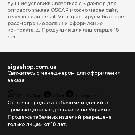
лучшие условия! Связаться с SigaShop для
оптового заказа OSCAR можно через сайт,
телефон или email. Мы гарантируем быстрое
рассмотрение заявки и оформление
контракта. ⚠️ Продукция для лиц старше 18
лет.
sigashop.com.ua
Свяжитесь с менеджером для оформления
заказа
WhatsApp
Viber
Telegram
Оптовая продажа табачных изделий от
производителя с доставкой по Украине.
Продажа табачных изделий разрешена
только лицам от 18 лет.