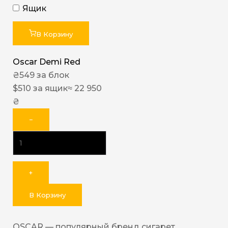
Ящик
В Корзину
Oscar Demi Red
₴
549
за блок
$
510
за ящик
≈ 22 950
₴
−
+
В Корзину
OSCAR — популярный бренд сигарет,