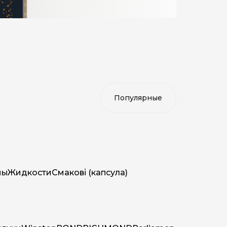
мы
Жидкости
Смакові (капсула)