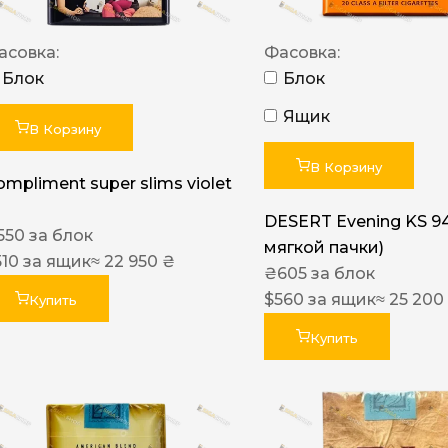
асовка:
Фасовка:
Блок
Блок
Ящик
В Корзину
В Корзину
ompliment super slims violet
DESERT Evening KS 9
550
за блок
мягкой пачки)
510
за ящик
≈ 22 950 ₴
₴
605
за блок
$
560
за ящик
≈ 25 200
Купить
Купить