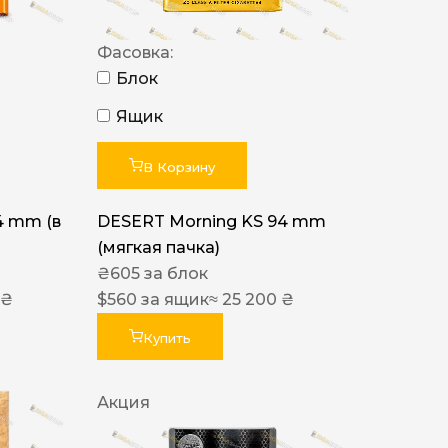
Фасовка:
Блок
Ящик
В Корзину
4 mm (в
DESERT Morning KS 94 mm
(мягкая пачка)
₴
605
за блок
 ₴
$
560
за ящик
≈ 25 200 ₴
Купить
Акция