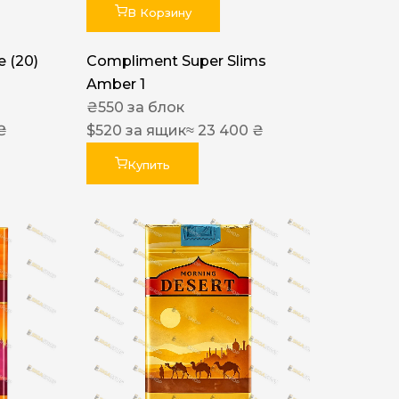
В Корзину
 (20)
Compliment Super Slims
Amber 1
₴
550
за блок
₴
$
520
за ящик
≈ 23 400 ₴
Купить