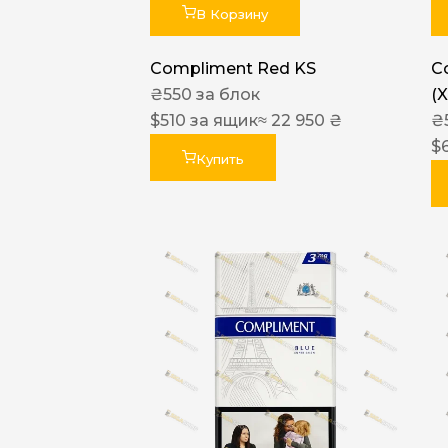
В Корзину
Compliment Red KS
C
₴
550
за блок
(
$
510
за ящик
≈ 22 950 ₴
₴
$
Купить