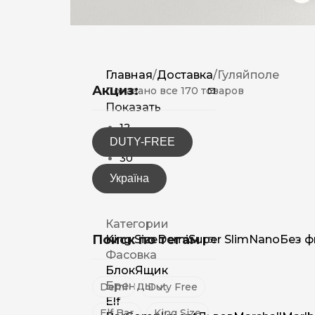
Главная
/
Доставка
/
Гуляйполе
Акциз:
Показано все 170 товаров
Показать
12
DUTY-FREE
15
30
Україна
Категории
Поиск по тегам
King Size
Demi
Super Slim
Nano
Без ф
Фасовка
Блок
Ящик
Бренды
Demi
Duty Free
Elf
Elf Bar
King Size