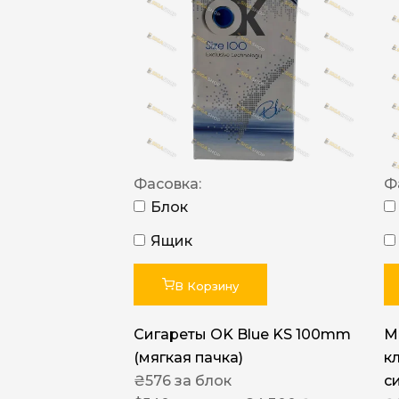
Фасовка:
Ф
Блок
Ящик
В Корзину
Сигареты OK Blue KS 100mm
M
(мягкая пачка)
к
₴
576
за блок
с