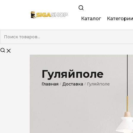
Каталог
Категори
King Size
Demi
Super Slim
Гуляйполе
Nano
Главная
Доставка
Гуляйполе
/
/
Без фильтра
Duty-Free
Электронны
Смакові (кап