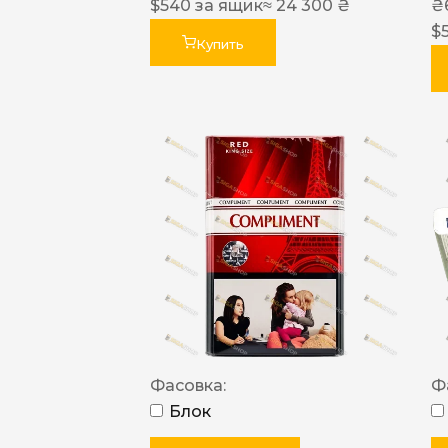
$
540
за ящик
≈ 24 300 ₴
₴
$
Купить
Фасовка:
Ф
Блок