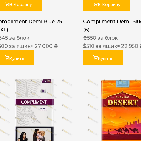
В Корзину
В Корзину
ompliment Demi Blue 25
Compliment Demi Blue
XXL)
(6)
545
за блок
₴
550
за блок
600
за ящик
≈ 27 000 ₴
$
510
за ящик
≈ 22 950 
Купить
Купить