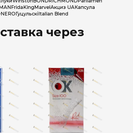
луки
Winston
BOND
RICHMOND
Parliamen
MAN
Frida
King
Marvel
Акциз UA
Капсула
O
NERO
Гуцульскі
Italian Blend
ставка через