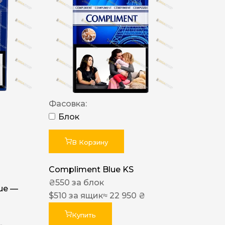
Фасовка:
Блок
В Корзину
Compliment Blue KS
₴
550
за блок
lue —
$
510
за ящик
≈ 22 950 ₴
Купить