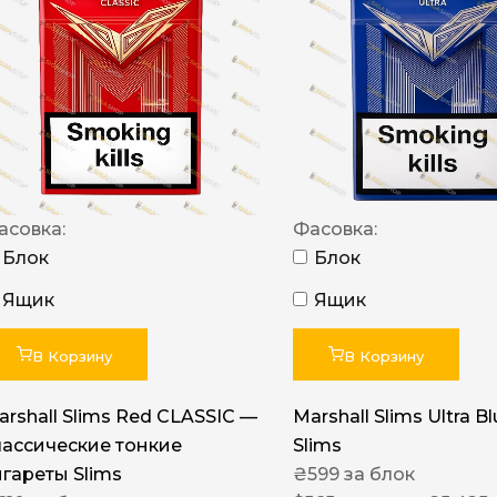
NERO
NERO
Гуцульскі
Italian Blend 821
OSCAR
асовка:
Фасовка:
Dandy
Блок
Блок
JM
Ящик
Ящик
MAN
Arizona
В Корзину
В Корзину
Cigaronne
arshall Slims Red CLASSIC —
Marshall Slims Ultra B
Сигарети LD
лассические тонкие
Slims
игареты Slims
₴
599
за блок