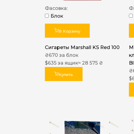
Фасовка:
Ф
Блок
В Корзину
Сигареты Marshall KS Red 100
Ma
₴
670
за блок
к
$
635
за ящик
≈ 28 575 ₴
B
₴
Купить
$