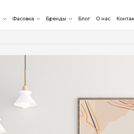
и
Фасовка
Бренды
Блог
О нас
Конта
Ящик
Elf Bar
Блок
Compliment
Львов
Marshall
Marlboro
OK
е
ÜRTA
сула)
Lifa
BRUT