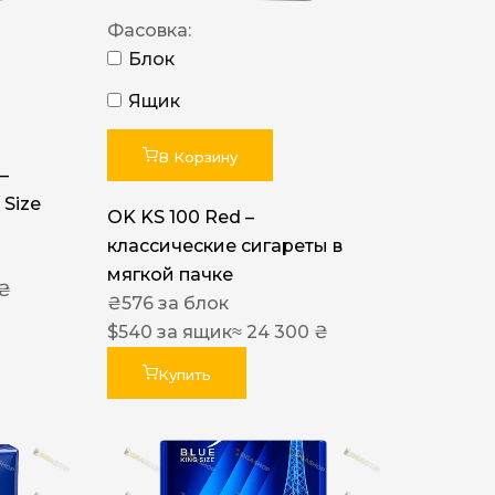
Фасовка:
Блок
Ящик
В Корзину
–
 Size
OK KS 100 Red –
классические сигареты в
мягкой пачке
 ₴
₴
576
за блок
$
540
за ящик
≈ 24 300 ₴
Купить