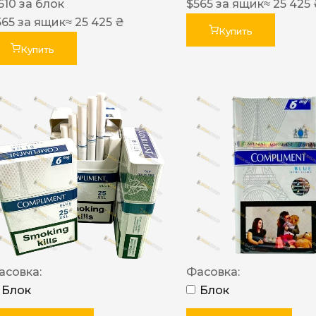
610
за блок
$
565
за ящик
≈ 25 425
565
за ящик
≈ 25 425 ₴
Купить
Купить
асовка:
Фасовка:
Блок
Блок