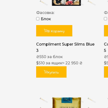
Фасовка:
Ф
Блок
В Корзину
Compliment Super Slims Blue
C
3
5
₴
550
за блок
₴
$
510
за ящик
≈ 22 950 ₴
$
Купить