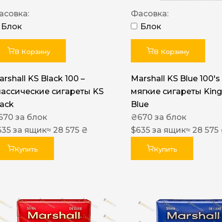
Акциз UA
асовка:
Фасовка:
Капсула (вкус)
Блок
Блок
Manchester
В Корзину
В Корзину
Nistru
rshall KS Black 100 –
Marshall KS Blue 100's 
Leana
лассические сигареты KS
мягкие сигареты King
Montecristo
lack
Blue
670
за блок
₴
670
за блок
ASTRU
635
за ящик
≈ 28 575 ₴
$
635
за ящик
≈ 28 575
Military
Купить
Купить
PULL
Focus
De Santis
MONUS