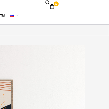
0
кты