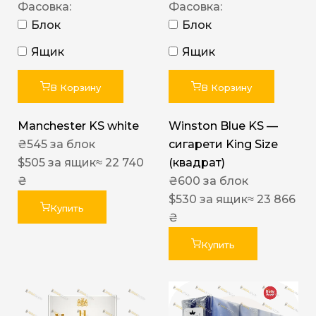
Фасовка:
Фасовка:
Блок
Блок
Ящик
Ящик
В Корзину
В Корзину
Manchester KS white
Winston Blue KS —
₴
545
за блок
сигарети King Size
$
505
за ящик
≈ 22 740
(квадрат)
₴
₴
600
за блок
$
530
за ящик
≈ 23 866
Купить
₴
Купить