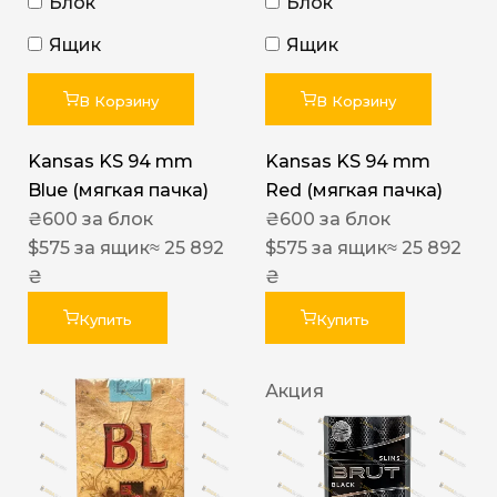
Блок
Блок
Ящик
Ящик
В Корзину
В Корзину
Kansas KS 94 mm
Kansas KS 94 mm
Blue (мягкая пачка)
Red (мягкая пачка)
₴
600
за блок
₴
600
за блок
$
575
за ящик
≈ 25 892
$
575
за ящик
≈ 25 892
₴
₴
Купить
Купить
Акция