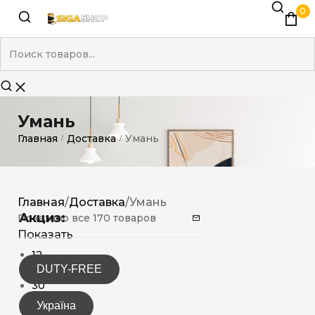
0
Умань
Главная
Доставка
Умань
/
/
Главная
/
Доставка
/
Умань
Акциз:
Показано все 170 товаров
Показать
12
DUTY-FREE
15
30
Україна