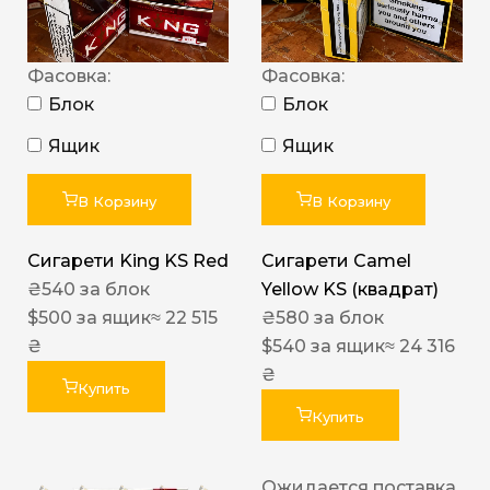
Фасовка:
Фасовка:
Блок
Блок
Ящик
Ящик
В Корзину
В Корзину
Сигарети King KS Red
Сигарети Camel
₴
540
за блок
Yellow KS (квадрат)
$
500
за ящик
≈ 22 515
₴
580
за блок
₴
$
540
за ящик
≈ 24 316
₴
Купить
Купить
Ожидается поставка