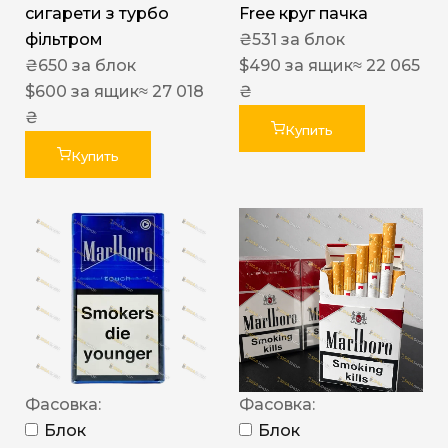
сигарети з турбо
Free круг пачка
фільтром
₴
531
за блок
₴
650
за блок
$
490
за ящик
≈ 22 065
$
600
за ящик
≈ 27 018
₴
₴
Купить
Купить
Фасовка:
Фасовка:
Блок
Блок