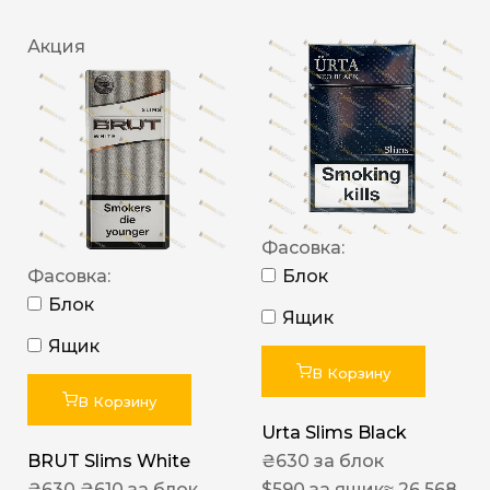
Акция
Фасовка:
Фасовка:
Блок
Блок
Ящик
Ящик
В Корзину
В Корзину
Urta Slims Black
BRUT Slims White
₴
630
за блок
₴
630
₴
610
за блок
$
590
за ящик
≈ 26 568