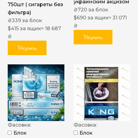
украинским акцизом
750шт ( сигареты без
₴
720
за блок
фильтра)
$
690
за ящик
≈ 31 071
₴
339
за блок
₴
$
415
за ящик
≈ 18 687
₴
Купить
Купить
Фасовка:
Фасовка:
Блок
Блок