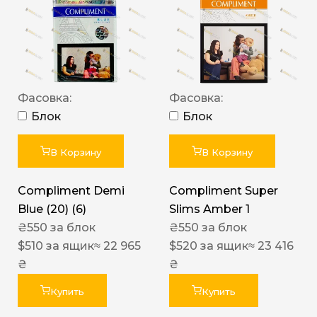
Фасовка:
Фасовка:
Блок
Блок
В Корзину
В Корзину
Compliment Demi
Compliment Super
Blue (20) (6)
Slims Amber 1
₴
550
за блок
₴
550
за блок
$
510
за ящик
≈ 22 965
$
520
за ящик
≈ 23 416
₴
₴
Купить
Купить