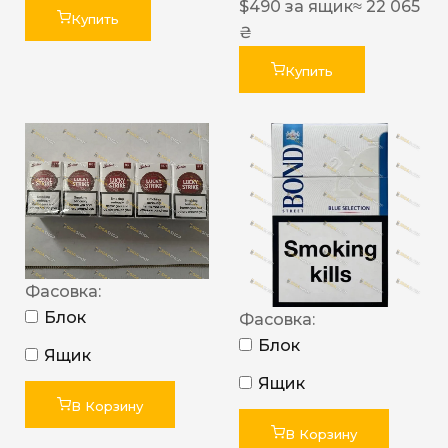
$
490
за ящик
≈ 22 065
Купить
₴
Купить
Фасовка:
Блок
Фасовка:
Блок
Ящик
Ящик
В Корзину
В Корзину