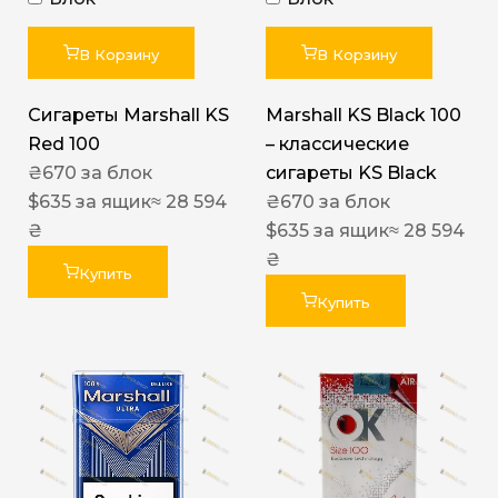
В Корзину
В Корзину
Сигареты Marshall KS
Marshall KS Black 100
Red 100
– классические
₴
670
за блок
сигареты KS Black
$
635
за ящик
≈ 28 594
₴
670
за блок
₴
$
635
за ящик
≈ 28 594
₴
Купить
Купить