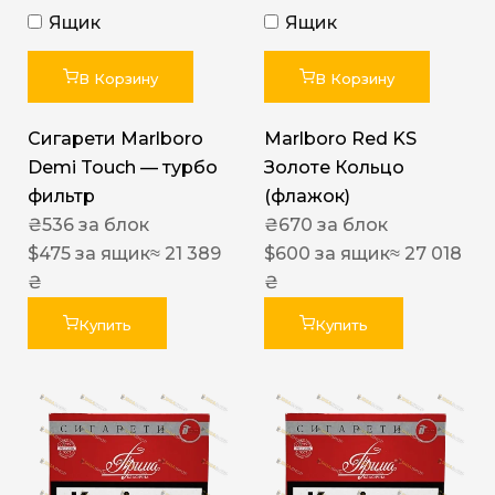
Ящик
Ящик
В Корзину
В Корзину
Сигарети Marlboro
Marlboro Red KS
Demi Touch — турбо
Золоте Кольцо
фильтр
(флажок)
₴
536
за блок
₴
670
за блок
$
475
за ящик
≈ 21 389
$
600
за ящик
≈ 27 018
₴
₴
Купить
Купить