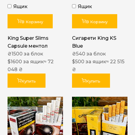
Ящик
Ящик
В Корзину
В Корзину
King Super Slims
Сигарети King KS
Capsule ментол
Blue
₴
1500
за блок
₴
540
за блок
$
1600
за ящик
≈ 72
$
500
за ящик
≈ 22 515
048 ₴
₴
Купить
Купить