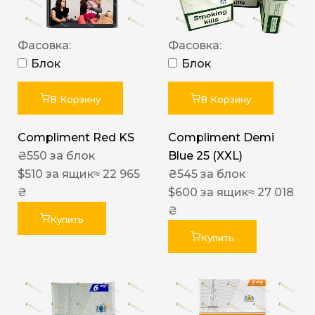
Фасовка:
Фасовка:
Блок
Блок
В Корзину
В Корзину
Compliment Red KS
Compliment Demi
₴
550
за блок
Blue 25 (XXL)
$
510
за ящик
≈ 22 965
₴
545
за блок
₴
$
600
за ящик
≈ 27 018
₴
Купить
Купить