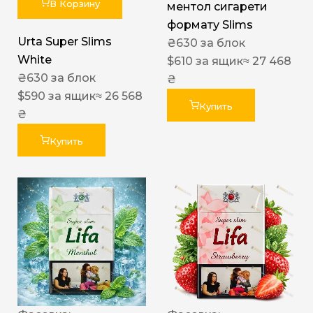
В Корзину
ментол сигарети
формату Slims
Urta Super Slims
₴
630
за блок
White
$
610
за ящик
≈ 27 468
₴
630
за блок
₴
$
590
за ящик
≈ 26 568
Купить
₴
Купить