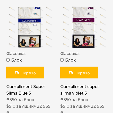
Фасовка:
Фасовка:
Блок
Блок
В Корзину
В Корзину
Compliment Super
Compliment super
Slims Blue 3
slims violet 5
₴
550
за блок
₴
550
за блок
$
510
за ящик
≈ 22 965
$
510
за ящик
≈ 22 965
₴
₴