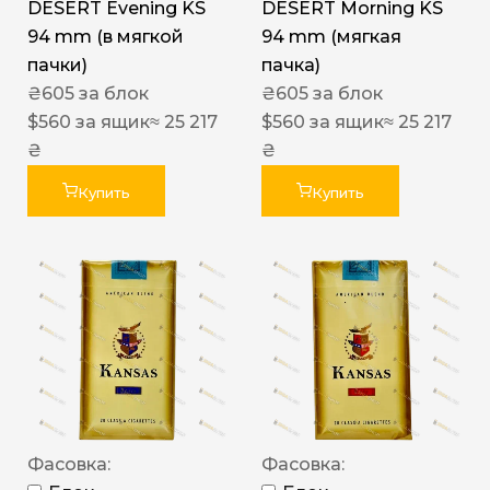
DESERT Evening KS
DESERT Morning KS
94 mm (в мягкой
94 mm (мягкая
пачки)
пачка)
₴
605
за блок
₴
605
за блок
$
560
за ящик
≈ 25 217
$
560
за ящик
≈ 25 217
₴
₴
Купить
Купить
Фасовка:
Фасовка: