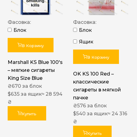
Фасовка:
Фасовка:
Блок
Блок
Ящик
В Корзину
В Корзину
Marshall KS Blue 100's
– мягкие сигареты
OK KS 100 Red –
King Size Blue
классические
₴
670
за блок
сигареты в мягкой
$
635
за ящик
≈ 28 594
пачке
₴
₴
576
за блок
$
540
за ящик
≈ 24 316
Купить
₴
Купить