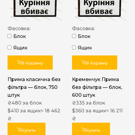
Фасовка:
Фасовка:
Блок
Блок
Ящик
Ящик
В Корзину
В Корзину
Прима класична без
Кременчук Прима
фільтра — блок, 750
без фільтра — блок,
штук
600 штук
₴
480
за блок
₴
335
за блок
$
410
за ящик
≈ 18 462
$
360
за ящик
≈ 16 211
₴
₴
Купить
Купить