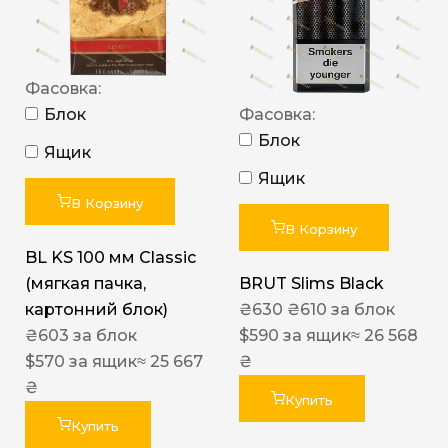
Фасовка:
Блок
Фасовка:
Блок
Ящик
Ящик
В Корзину
В Корзину
BL KS 100 мм Classic
(мягкая пачка,
BRUT Slims Black
картонний блок)
₴
630
₴
610
за блок
₴
603
за блок
$
590
за ящик
≈ 26 568
$
570
за ящик
≈ 25 667
₴
₴
Купить
Купить