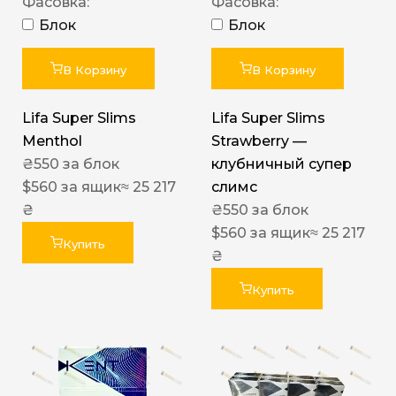
Фасовка:
Фасовка:
Блок
Блок
В Корзину
В Корзину
Lifa Super Slims
Lifa Super Slims
Menthol
Strawberry —
₴
550
за блок
клубничный супер
$
560
за ящик
≈ 25 217
слимс
₴
₴
550
за блок
$
560
за ящик
≈ 25 217
Купить
₴
Купить