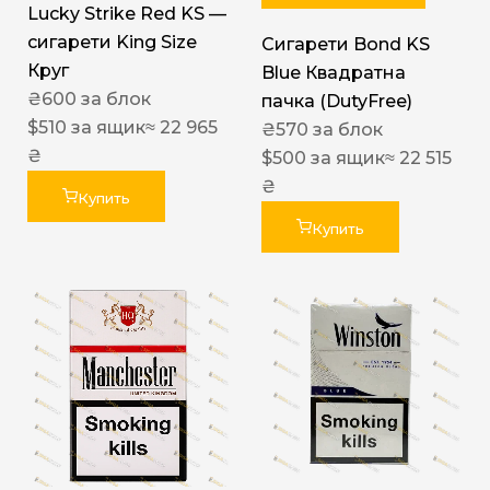
Lucky Strike Red KS —
сигарети King Size
Сигарети Bond KS
Круг
Blue Квадратна
₴
600
за блок
пачка (DutyFree)
$
510
за ящик
≈ 22 965
₴
570
за блок
₴
$
500
за ящик
≈ 22 515
₴
Купить
Купить