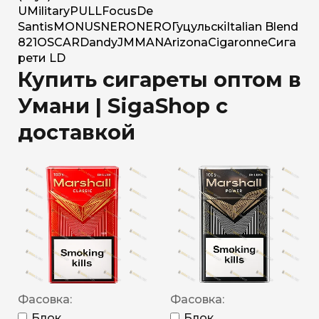
U
Military
PULL
Focus
De
Santis
MONUS
NERO
NERO
Гуцульскі
Italian Blend
821
OSCAR
Dandy
JM
MAN
Arizona
Cigaronne
Сига
рети LD
Купить сигареты оптом в
Умани | SigaShop с
доставкой
Фасовка:
Фасовка:
Блок
Блок