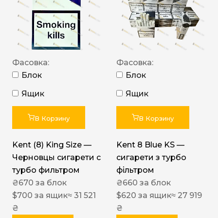
Фасовка:
Фасовка:
Блок
Блок
Ящик
Ящик
В Корзину
В Корзину
Kent (8) King Size —
Kent 8 Blue KS —
Черновцы сигарети с
сигарети з турбо
турбо фильтром
фільтром
₴
670
за блок
₴
660
за блок
$
700
за ящик
≈ 31 521
$
620
за ящик
≈ 27 919
₴
₴