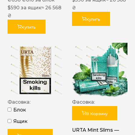
$
590
за ящик
≈ 26 568
₴
₴
Купить
Купить
Фасовка:
Фасовка:
Блок
В Корзину
Ящик
URTA Mint Slims —