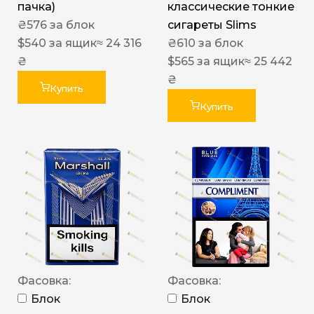
пачка)
классические тонкие
₴
576
за блок
сигареты Slims
$
540
за ящик
≈ 24 316
₴
610
за блок
₴
$
565
за ящик
≈ 25 442
₴
Купить
Купить
Фасовка:
Фасовка:
Блок
Блок