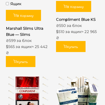
Ящик
В Корзину
В Корзину
Compliment Blue KS
₴
550
за блок
Marshall Slims Ultra
$
510
за ящик
≈ 22 965
Blue — Slims
₴
₴
599
за блок
$
565
за ящик
≈ 25 442
Купить
₴
Купить