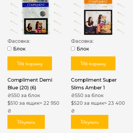
Фасовка:
Фасовка:
Блок
Блок
В Корзину
В Корзину
Compliment Demi
Compliment Super
Blue (20) (6)
Slims Amber 1
₴
550
за блок
₴
550
за блок
$
510
за ящик
≈ 22 950
$
520
за ящик
≈ 23 400
₴
₴
Купить
Купить