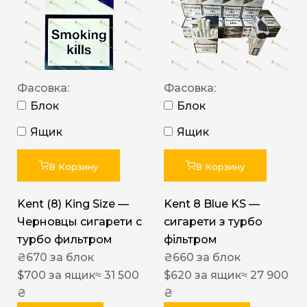
Фасовка:
Фасовка:
Блок
Блок
Ящик
Ящик
В Корзину
В Корзину
Kent (8) King Size —
Kent 8 Blue KS —
Черновцы сигарети с
сигарети з турбо
турбо фильтром
фільтром
₴
670
за блок
₴
660
за блок
$
700
за ящик
≈ 31 500
$
620
за ящик
≈ 27 900
₴
₴