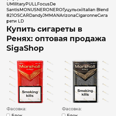
U
Military
PULL
Focus
De
Santis
MONUS
NERO
NERO
Гуцульскі
Italian Blend
821
OSCAR
Dandy
JM
MAN
Arizona
Cigaronne
Сига
рети LD
Купить сигареты в
Ренях: оптовая продажа
SigaShop
Фасовка:
Фасовка:
Блок
Блок