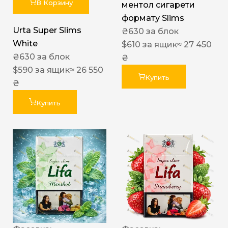
В Корзину
ментол сигарети
формату Slims
Urta Super Slims
₴
630
за блок
White
$
610
за ящик
≈ 27 450
₴
630
за блок
₴
$
590
за ящик
≈ 26 550
Купить
₴
Купить