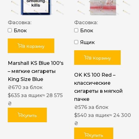
Фасовка:
Фасовка:
Блок
Блок
Ящик
В Корзину
В Корзину
Marshall KS Blue 100's
– мягкие сигареты
OK KS 100 Red –
King Size Blue
классические
₴
670
за блок
сигареты в мягкой
$
635
за ящик
≈ 28 575
пачке
₴
₴
576
за блок
$
540
за ящик
≈ 24 300
Купить
₴
Купить