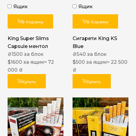
Ящик
Ящик
В Корзину
В Корзину
King Super Slims
Сигарети King KS
Capsule ментол
Blue
₴
1500
за блок
₴
540
за блок
$
1600
за ящик
≈ 72
$
500
за ящик
≈ 22 500
000 ₴
₴
Купить
Купить