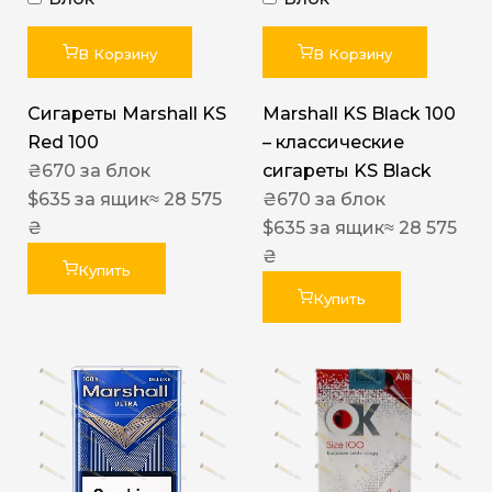
В Корзину
В Корзину
Сигареты Marshall KS
Marshall KS Black 100
Red 100
– классические
₴
670
за блок
сигареты KS Black
$
635
за ящик
≈ 28 575
₴
670
за блок
₴
$
635
за ящик
≈ 28 575
₴
Купить
Купить