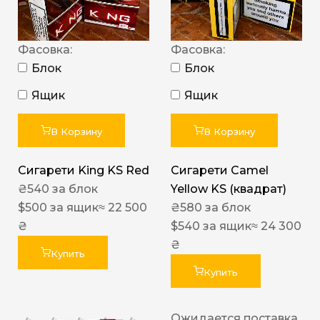
Фасовка:
Фасовка:
Блок
Блок
Ящик
Ящик
В Корзину
В Корзину
Сигарети King KS Red
Сигарети Camel
₴
540
за блок
Yellow KS (квадрат)
$
500
за ящик
≈ 22 500
₴
580
за блок
₴
$
540
за ящик
≈ 24 300
₴
Купить
Купить
Ожидается поставка