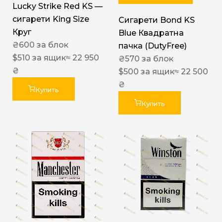
Lucky Strike Red KS —
сигарети King Size
Сигарети Bond KS
Круг
Blue Квадратна
₴
600
за блок
пачка (DutyFree)
$
510
за ящик
≈ 22 950
₴
570
за блок
₴
$
500
за ящик
≈ 22 500
₴
Купить
Купить