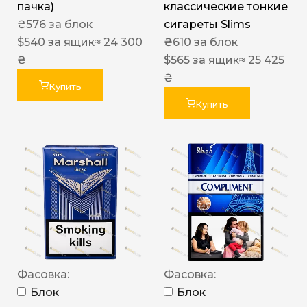
пачка)
классические тонкие
₴
576
за блок
сигареты Slims
$
540
за ящик
≈ 24 300
₴
610
за блок
₴
$
565
за ящик
≈ 25 425
₴
Купить
Купить
Фасовка:
Фасовка:
Блок
Блок