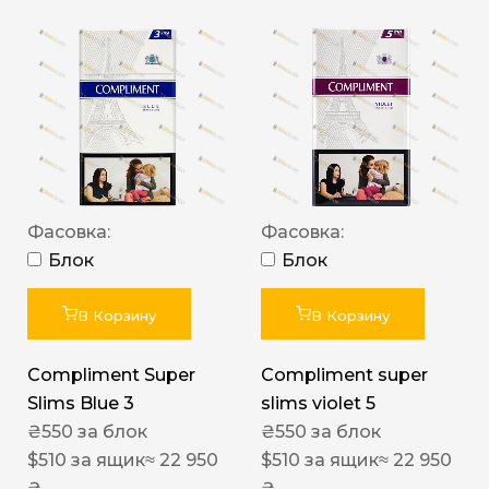
Фасовка:
Фасовка:
Блок
Блок
В Корзину
В Корзину
Compliment Super
Compliment super
Slims Blue 3
slims violet 5
₴
550
за блок
₴
550
за блок
$
510
за ящик
≈ 22 950
$
510
за ящик
≈ 22 950
₴
₴