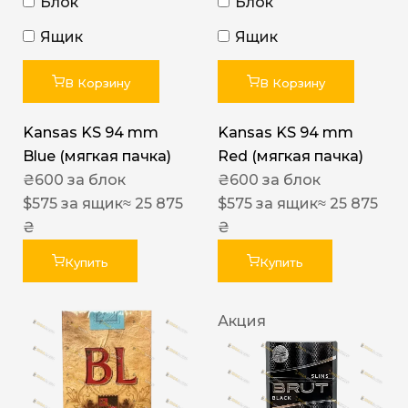
Блок
Блок
Ящик
Ящик
В Корзину
В Корзину
Kansas KS 94 mm
Kansas KS 94 mm
Blue (мягкая пачка)
Red (мягкая пачка)
₴
600
за блок
₴
600
за блок
$
575
за ящик
≈ 25 875
$
575
за ящик
≈ 25 875
₴
₴
Купить
Купить
Акция