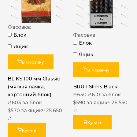
Фасовка:
Блок
Фасовка:
Блок
Ящик
Ящик
В Корзину
В Корзину
BL KS 100 мм Classic
(мягкая пачка,
BRUT Slims Black
картонний блок)
₴
630
₴
610
за блок
₴
603
за блок
$
590
за ящик
≈ 26 550
$
570
за ящик
≈ 25 650
₴
₴
Купить
Купить