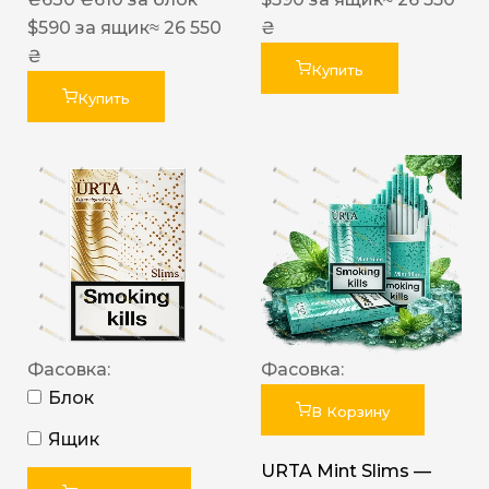
$
590
за ящик
≈ 26 550
₴
₴
Купить
Купить
Фасовка:
Фасовка:
Блок
В Корзину
Ящик
URTA Mint Slims —