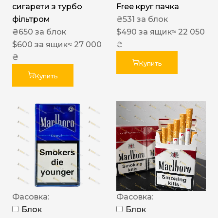
сигарети з турбо
Free круг пачка
фільтром
₴
531
за блок
₴
650
за блок
$
490
за ящик
≈ 22 050
$
600
за ящик
≈ 27 000
₴
₴
Купить
Купить
Фасовка:
Фасовка:
Блок
Блок