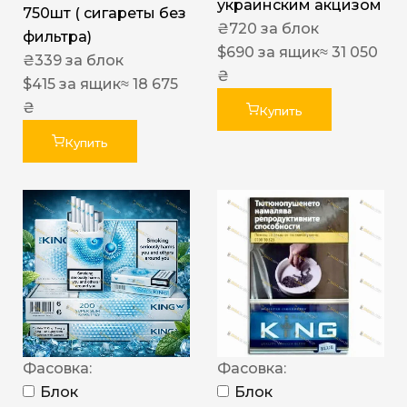
украинским акцизом
750шт ( сигареты без
₴
720
за блок
фильтра)
$
690
за ящик
≈ 31 050
₴
339
за блок
₴
$
415
за ящик
≈ 18 675
₴
Купить
Купить
Фасовка:
Фасовка:
Блок
Блок