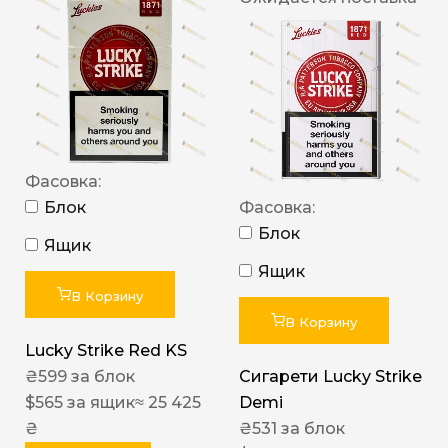
Фасовка:
Блок
Фасовка:
Блок
Ящик
Ящик
В Корзину
В Корзину
Lucky Strike Red KS
₴
599
за блок
Сигарети Lucky Strike
$
565
за ящик
≈ 25 425
Demi
₴
₴
531
за блок