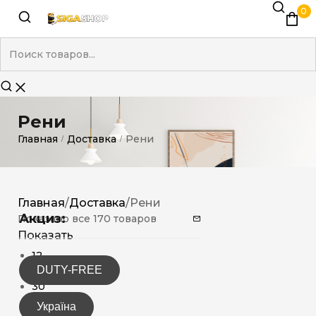
0
Рени
Главная
Доставка
Рени
/
/
Главная
/
Доставка
/
Рени
Акциз:
Показано все 170 товаров
Показать
12
DUTY-FREE
15
30
Україна