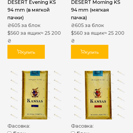
DESERT Evening KS
DESERT Morning KS
94 mm (в мягкой
94 mm (мягкая
пачки)
пачка)
₴
605
за блок
₴
605
за блок
$
560
за ящик
≈ 25 200
$
560
за ящик
≈ 25 200
₴
₴
Купить
Купить
Фасовка:
Фасовка: