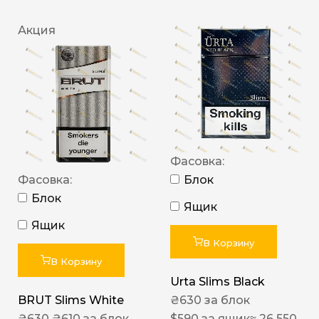
Акция
Фасовка:
Фасовка:
Блок
Блок
Ящик
Ящик
В Корзину
В Корзину
Urta Slims Black
BRUT Slims White
₴
630
за блок
₴
630
₴
610
за блок
$
590
за ящик
≈ 26 550