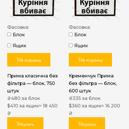
Фасовка:
Фасовка:
Блок
Блок
Ящик
Ящик
В Корзину
В Корзину
Прима класична без
Кременчук Прима
фільтра — блок, 750
без фільтра — блок,
штук
600 штук
₴
480
за блок
₴
335
за блок
$
410
за ящик
≈ 18 450
$
360
за ящик
≈ 16 200
₴
₴
Купить
Купить