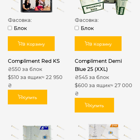
Фасовка:
Фасовка:
Блок
Блок
В Корзину
В Корзину
Compliment Red KS
Compliment Demi
₴
550
за блок
Blue 25 (XXL)
$
510
за ящик
≈ 22 950
₴
545
за блок
₴
$
600
за ящик
≈ 27 000
₴
Купить
Купить