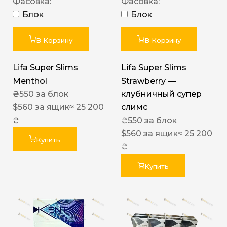
Фасовка:
Фасовка:
Блок
Блок
В Корзину
В Корзину
Lifa Super Slims
Lifa Super Slims
Menthol
Strawberry —
₴
550
за блок
клубничный супер
$
560
за ящик
≈ 25 200
слимс
₴
₴
550
за блок
$
560
за ящик
≈ 25 200
Купить
₴
Купить