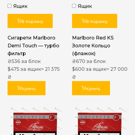
Ящик
Ящик
В Корзину
В Корзину
Сигарети Marlboro
Marlboro Red KS
Demi Touch — турбо
Золоте Кольцо
фильтр
(флажок)
₴
536
за блок
₴
670
за блок
$
475
за ящик
≈ 21 375
$
600
за ящик
≈ 27 000
₴
₴
Купить
Купить