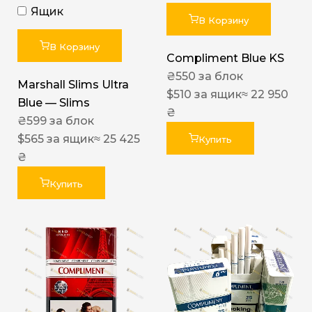
Ящик
В Корзину
В Корзину
Compliment Blue KS
₴
550
за блок
Marshall Slims Ultra
$
510
за ящик
≈ 22 950
Blue — Slims
₴
₴
599
за блок
$
565
за ящик
≈ 25 425
Купить
₴
Купить