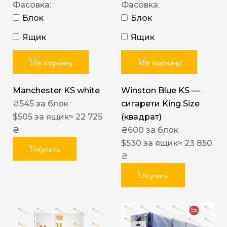
Фасовка:
Фасовка:
Блок
Блок
Ящик
Ящик
В Корзину
В Корзину
Manchester KS white
Winston Blue KS —
₴
545
за блок
сигарети King Size
$
505
за ящик
≈ 22 725
(квадрат)
₴
₴
600
за блок
$
530
за ящик
≈ 23 850
Купить
₴
Купить