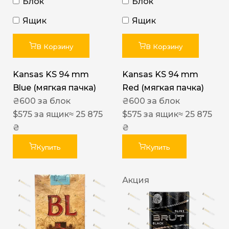
Блок
Блок
Ящик
Ящик
В Корзину
В Корзину
Kansas KS 94 mm
Kansas KS 94 mm
Blue (мягкая пачка)
Red (мягкая пачка)
₴
600
за блок
₴
600
за блок
$
575
за ящик
≈ 25 875
$
575
за ящик
≈ 25 875
₴
₴
Купить
Купить
Акция