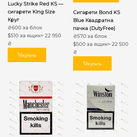
Lucky Strike Red KS —
сигарети King Size
Сигарети Bond KS
Круг
Blue Квадратна
₴
600
за блок
пачка (DutyFree)
$
510
за ящик
≈ 22 950
₴
570
за блок
₴
$
500
за ящик
≈ 22 500
₴
Купить
Купить