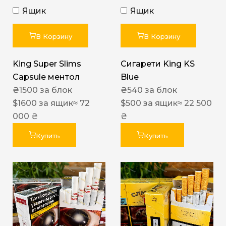
Ящик
Ящик
В Корзину
В Корзину
King Super Slims
Сигарети King KS
Capsule ментол
Blue
₴
1500
за блок
₴
540
за блок
$
1600
за ящик
≈ 72
$
500
за ящик
≈ 22 500
000 ₴
₴
Купить
Купить