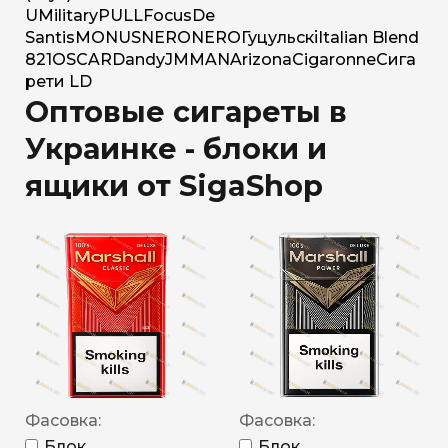
U
Military
PULL
Focus
De
Santis
MONUS
NERO
NERO
Гуцульскі
Italian Blend
821
OSCAR
Dandy
JM
MAN
Arizona
Cigaronne
Сига
рети LD
Оптовые сигареты в
Украинке - блоки и
ящики от SigaShop
Фасовка:
Фасовка:
Блок
Блок