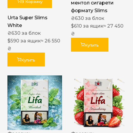
В Корзину
ментол сигарети
формату Slims
Urta Super Slims
₴
630
за блок
White
$
610
за ящик
≈ 27 450
₴
630
за блок
₴
$
590
за ящик
≈ 26 550
Купить
₴
Купить