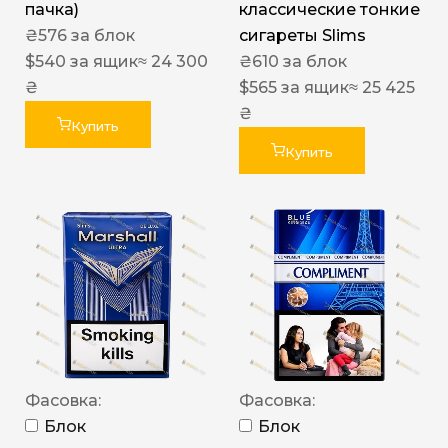
пачка)
классические тонкие
₴
576
за блок
сигареты Slims
$
540
за ящик
≈ 24 300
₴
610
за блок
₴
$
565
за ящик
≈ 25 425
₴
Купить
Купить
Фасовка:
Фасовка:
Блок
Блок