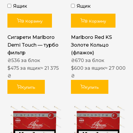
Ящик
Ящик
В Корзину
В Корзину
Сигарети Marlboro
Marlboro Red KS
Demi Touch — турбо
Золоте Кольцо
фильтр
(флажок)
₴
536
за блок
₴
670
за блок
$
475
за ящик
≈ 21 375
$
600
за ящик
≈ 27 000
₴
₴
Купить
Купить