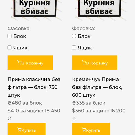
Фасовка:
Фасовка:
Блок
Блок
Ящик
Ящик
В Корзину
В Корзину
Прима класична без
Кременчук Прима
фільтра — блок, 750
без фільтра — блок,
штук
600 штук
₴
480
за блок
₴
335
за блок
$
410
за ящик
≈ 18 450
$
360
за ящик
≈ 16 200
₴
₴
Купить
Купить