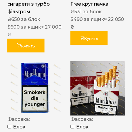
сигарети з турбо
Free круг пачка
фільтром
₴
531
за блок
₴
650
за блок
$
490
за ящик
≈ 22 050
$
600
за ящик
≈ 27 000
₴
₴
Купить
Купить
Фасовка:
Фасовка:
Блок
Блок