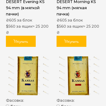
DESERT Evening KS
DESERT Morning KS
94 mm (в мягкой
94 mm (мягкая
пачки)
пачка)
₴
605
за блок
₴
605
за блок
$
560
за ящик
≈ 25 200
$
560
за ящик
≈ 25 200
₴
₴
Купить
Купить
Фасовка:
Фасовка: