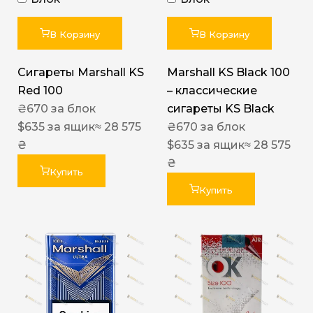
В Корзину
В Корзину
Сигареты Marshall KS
Marshall KS Black 100
Red 100
– классические
₴
670
за блок
сигареты KS Black
$
635
за ящик
≈ 28 575
₴
670
за блок
₴
$
635
за ящик
≈ 28 575
₴
Купить
Купить