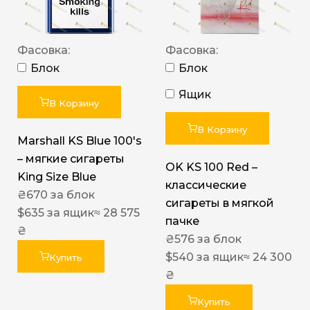
Фасовка:
Фасовка:
Блок
Блок
Ящик
В Корзину
В Корзину
Marshall KS Blue 100's
– мягкие сигареты
OK KS 100 Red –
King Size Blue
классические
₴
670
за блок
сигареты в мягкой
$
635
за ящик
≈ 28 575
пачке
₴
₴
576
за блок
$
540
за ящик
≈ 24 300
Купить
₴
Купить