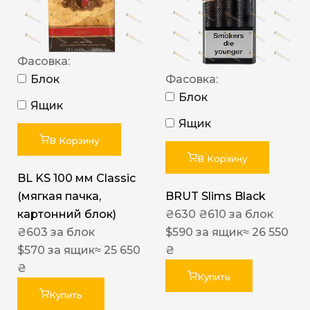
Фасовка:
Блок
Фасовка:
Блок
Ящик
Ящик
В Корзину
В Корзину
BL KS 100 мм Classic
(мягкая пачка,
BRUT Slims Black
картонний блок)
₴
630
₴
610
за блок
₴
603
за блок
$
590
за ящик
≈ 26 550
$
570
за ящик
≈ 25 650
₴
₴
Купить
Купить