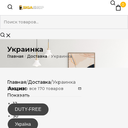
0
Украинка
Главная
Доставка
Украинка
/
/
Главная
/
Доставка
/
Украинка
Акциз:
Показано все 170 товаров
Показать
12
DUTY-FREE
15
30
Україна