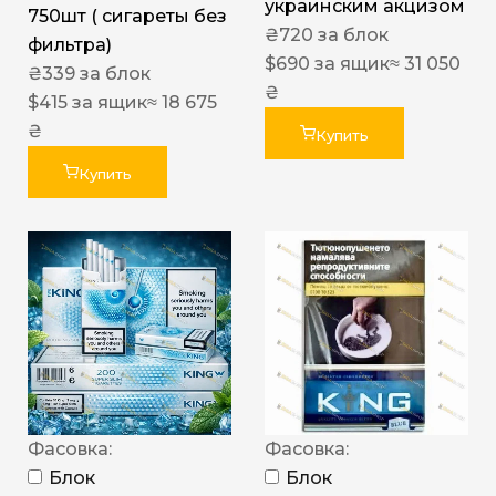
украинским акцизом
750шт ( сигареты без
₴
720
за блок
фильтра)
$
690
за ящик
≈ 31 050
₴
339
за блок
₴
$
415
за ящик
≈ 18 675
₴
Купить
Купить
Фасовка:
Фасовка:
Блок
Блок