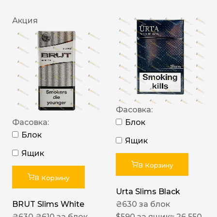
Акция
Фасовка:
Фасовка:
Блок
Блок
Ящик
Ящик
В Корзину
В Корзину
Urta Slims Black
BRUT Slims White
₴
630
за блок
₴
630
₴
610
за блок
$
590
за ящик
≈ 26 550