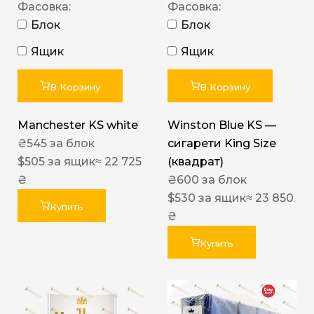
Фасовка:
Фасовка:
Блок
Блок
Ящик
Ящик
В Корзину
В Корзину
Manchester KS white
Winston Blue KS —
₴
545
за блок
сигарети King Size
$
505
за ящик
≈ 22 725
(квадрат)
₴
₴
600
за блок
$
530
за ящик
≈ 23 850
Купить
₴
Купить