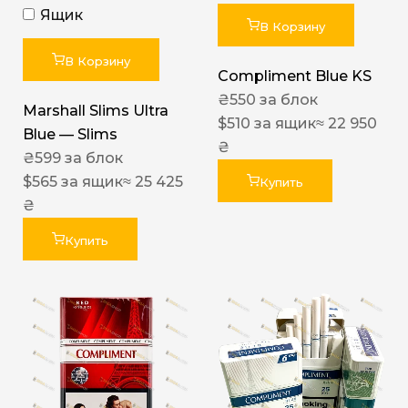
Ящик
В Корзину
В Корзину
Compliment Blue KS
₴
550
за блок
Marshall Slims Ultra
$
510
за ящик
≈ 22 950
Blue — Slims
₴
₴
599
за блок
$
565
за ящик
≈ 25 425
Купить
₴
Купить