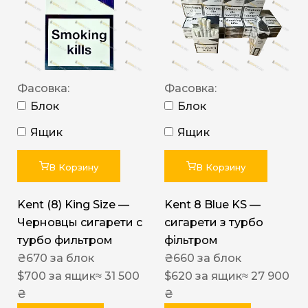
Фасовка:
Фасовка:
Блок
Блок
Ящик
Ящик
В Корзину
В Корзину
Kent (8) King Size —
Kent 8 Blue KS —
Черновцы сигарети с
сигарети з турбо
турбо фильтром
фільтром
₴
670
за блок
₴
660
за блок
$
700
за ящик
≈ 31 500
$
620
за ящик
≈ 27 900
₴
₴