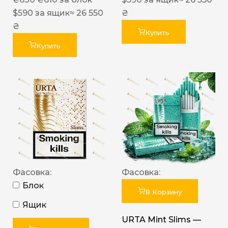
$
590
за ящик
≈ 26 550
₴
₴
Купить
Купить
Фасовка:
Фасовка:
Блок
В Корзину
Ящик
URTA Mint Slims —