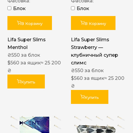
Фасовка:
Фасовка:
Блок
Блок
В Корзину
В Корзину
Lifa Super Slims
Lifa Super Slims
Menthol
Strawberry —
₴
550
за блок
клубничный супер
$
560
за ящик
≈ 25 200
слимс
₴
₴
550
за блок
$
560
за ящик
≈ 25 200
Купить
₴
Купить