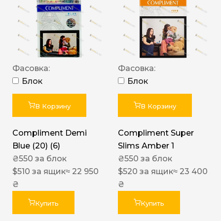
Фасовка:
Фасовка:
Блок
Блок
В Корзину
В Корзину
Compliment Demi
Compliment Super
Blue (20) (6)
Slims Amber 1
₴
550
за блок
₴
550
за блок
$
510
за ящик
≈ 22 950
$
520
за ящик
≈ 23 400
₴
₴
Купить
Купить