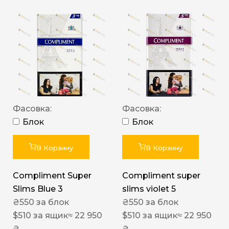
Фасовка:
Фасовка:
Блок
Блок
В Корзину
В Корзину
Compliment Super
Compliment super
Slims Blue 3
slims violet 5
₴
550
за блок
₴
550
за блок
$
510
за ящик
≈ 22 950
$
510
за ящик
≈ 22 950
₴
₴