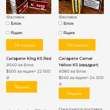
Фасовка:
Фасовка:
Блок
Блок
Ящик
Ящик
В Корзину
В Корзину
Сигарети King KS Red
Сигарети Camel
₴
540
за блок
Yellow KS (квадрат)
$
500
за ящик
≈ 22 500
₴
580
за блок
₴
$
540
за ящик
≈ 24 300
₴
Купить
Купить
Ожидается поставка