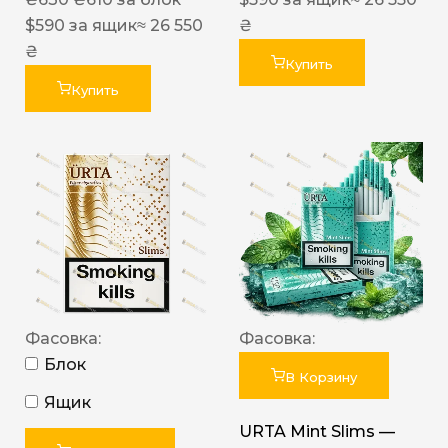
$
590
за ящик
≈ 26 550
₴
₴
Купить
Купить
Фасовка:
Фасовка:
Блок
В Корзину
Ящик
URTA Mint Slims —