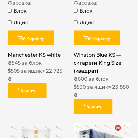
Фасовка:
Фасовка:
Блок
Блок
Ящик
Ящик
В Корзину
В Корзину
Manchester KS white
Winston Blue KS —
₴
545
за блок
сигарети King Size
$
505
за ящик
≈ 22 725
(квадрат)
₴
₴
600
за блок
$
530
за ящик
≈ 23 850
Купить
₴
Купить