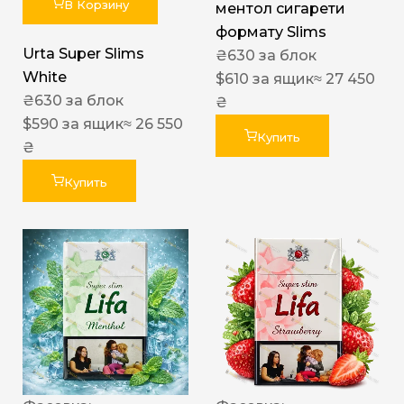
В Корзину
ментол сигарети
формату Slims
Urta Super Slims
₴
630
за блок
White
$
610
за ящик
≈ 27 450
₴
630
за блок
₴
$
590
за ящик
≈ 26 550
Купить
₴
Купить