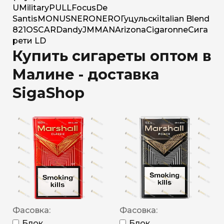
U
Military
PULL
Focus
De
Santis
MONUS
NERO
NERO
Гуцульскі
Italian Blend
821
OSCAR
Dandy
JM
MAN
Arizona
Cigaronne
Сига
рети LD
Купить сигареты оптом в
Малине - доставка
SigaShop
Фасовка:
Фасовка:
Блок
Блок