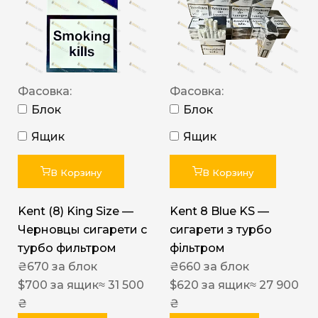
Фасовка:
Фасовка:
Блок
Блок
Ящик
Ящик
В Корзину
В Корзину
Kent (8) King Size —
Kent 8 Blue KS —
Черновцы сигарети с
сигарети з турбо
турбо фильтром
фільтром
₴
670
за блок
₴
660
за блок
$
700
за ящик
≈ 31 500
$
620
за ящик
≈ 27 900
₴
₴