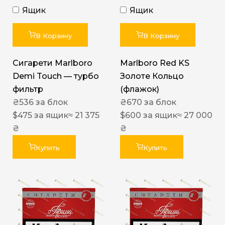
Ящик
Ящик
В Корзину
В Корзину
Сигарети Marlboro
Marlboro Red KS
Demi Touch — турбо
Золоте Кольцо
фильтр
(флажок)
₴
536
за блок
₴
670
за блок
$
475
за ящик
≈ 21 375
$
600
за ящик
≈ 27 000
₴
₴
Купить
Купить