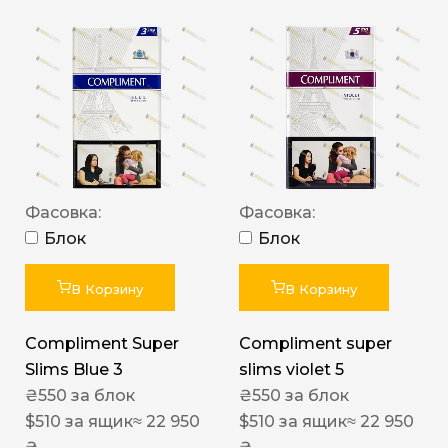
Фасовка:
Фасовка:
Блок
Блок
В Корзину
В Корзину
Compliment Super
Compliment super
Slims Blue 3
slims violet 5
₴
550
за блок
₴
550
за блок
$
510
за ящик
≈ 22 950
$
510
за ящик
≈ 22 950
₴
₴