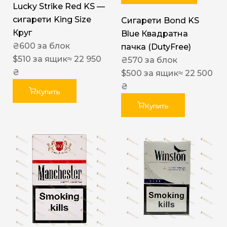
Lucky Strike Red KS —
сигарети King Size
Сигарети Bond KS
Круг
Blue Квадратна
₴
600
за блок
пачка (DutyFree)
$
510
за ящик
≈ 22 950
₴
570
за блок
₴
$
500
за ящик
≈ 22 500
₴
Купить
Купить