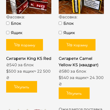
Фасовка:
Фасовка:
Блок
Блок
Ящик
Ящик
В Корзину
В Корзину
Сигарети King KS Red
Сигарети Camel
₴
540
за блок
Yellow KS (квадрат)
$
500
за ящик
≈ 22 500
₴
580
за блок
₴
$
540
за ящик
≈ 24 300
₴
Купить
Купить
Ожидается поставка