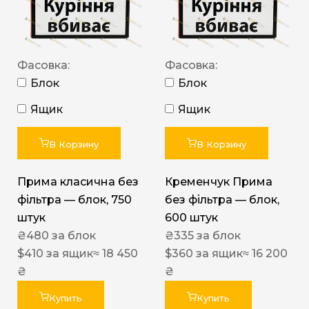
Фасовка:
Фасовка:
Блок
Блок
Ящик
Ящик
В Корзину
В Корзину
Прима класична без
Кременчук Прима
фільтра — блок, 750
без фільтра — блок,
штук
600 штук
₴
480
за блок
₴
335
за блок
$
410
за ящик
≈ 18 450
$
360
за ящик
≈ 16 200
₴
₴
Купить
Купить