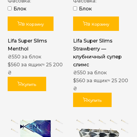
Фасовка:
Фасовка:
Блок
Блок
В Корзину
В Корзину
Lifa Super Slims
Lifa Super Slims
Menthol
Strawberry —
₴
550
за блок
клубничный супер
$
560
за ящик
≈ 25 200
слимс
₴
₴
550
за блок
$
560
за ящик
≈ 25 200
Купить
₴
Купить