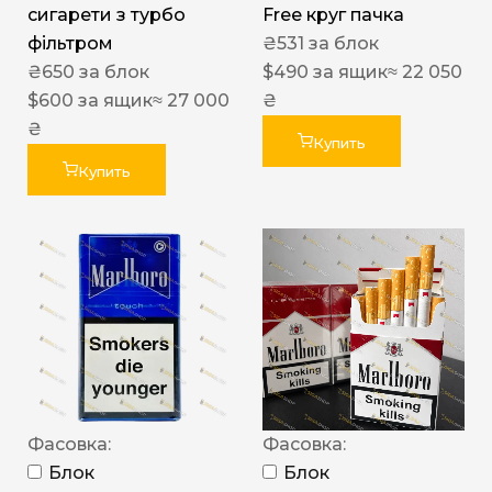
сигарети з турбо
Free круг пачка
фільтром
₴
531
за блок
₴
650
за блок
$
490
за ящик
≈ 22 050
$
600
за ящик
≈ 27 000
₴
₴
Купить
Купить
Фасовка:
Фасовка:
Блок
Блок