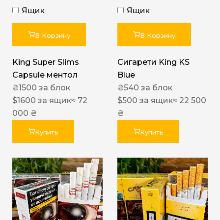
Ящик
Ящик
В Корзину
В Корзину
King Super Slims
Сигарети King KS
Capsule ментол
Blue
₴
1500
за блок
₴
540
за блок
$
1600
за ящик
≈ 72
$
500
за ящик
≈ 22 500
000 ₴
₴
Купить
Купить