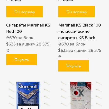
В Корзину
В Корзину
Сигареты Marshall KS
Marshall KS Black 100
Red 100
– классические
₴
670
за блок
сигареты KS Black
$
635
за ящик
≈ 28 575
₴
670
за блок
₴
$
635
за ящик
≈ 28 575
₴
Купить
Купить