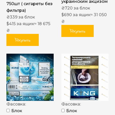
украинским акцизом
750шт ( сигареты без
₴
720
за блок
фильтра)
$
690
за ящик
≈ 31 050
₴
339
за блок
₴
$
415
за ящик
≈ 18 675
₴
Купить
Купить
Фасовка:
Фасовка:
Блок
Блок