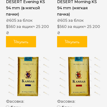
DESERT Evening KS
DESERT Morning KS
94 mm (в мягкой
94 mm (мягкая
пачки)
пачка)
₴
605
за блок
₴
605
за блок
$
560
за ящик
≈ 25 200
$
560
за ящик
≈ 25 200
₴
₴
Купить
Купить
Фасовка:
Фасовка: