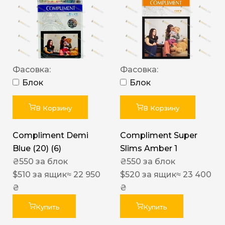
Фасовка:
Фасовка:
Блок
Блок
В Корзину
В Корзину
Compliment Demi
Compliment Super
Blue (20) (6)
Slims Amber 1
₴
550
за блок
₴
550
за блок
$
510
за ящик
≈ 22 950
$
520
за ящик
≈ 23 400
₴
₴
Купить
Купить