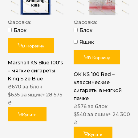
Фасовка:
Фасовка:
Блок
Блок
Ящик
В Корзину
В Корзину
Marshall KS Blue 100's
– мягкие сигареты
OK KS 100 Red –
King Size Blue
классические
₴
670
за блок
сигареты в мягкой
$
635
за ящик
≈ 28 575
пачке
₴
₴
576
за блок
$
540
за ящик
≈ 24 300
Купить
₴
Купить