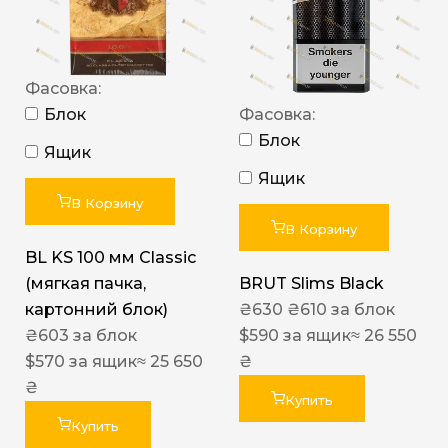
Фасовка:
Блок
Фасовка:
Блок
Ящик
Ящик
В Корзину
В Корзину
BL KS 100 мм Classic
(мягкая пачка,
BRUT Slims Black
картонний блок)
₴
630
₴
610
за блок
₴
603
за блок
$
590
за ящик
≈ 26 550
$
570
за ящик
≈ 25 650
₴
₴
Купить
Купить