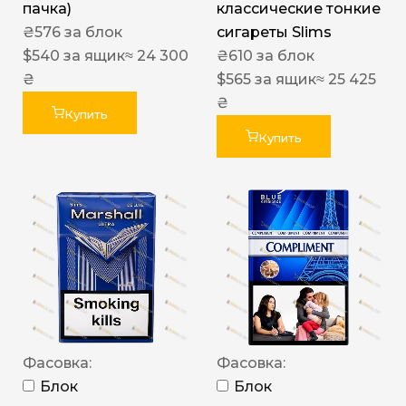
пачка)
классические тонкие
₴
576
за блок
сигареты Slims
$
540
за ящик
≈ 24 300
₴
610
за блок
₴
$
565
за ящик
≈ 25 425
₴
Купить
Купить
Фасовка:
Фасовка:
Блок
Блок