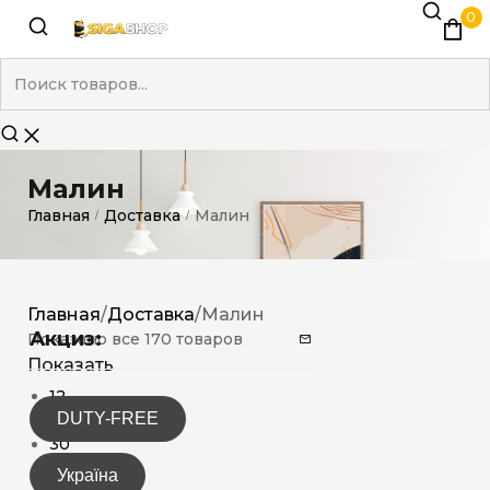
0
Малин
Главная
Доставка
Малин
/
/
Главная
/
Доставка
/
Малин
Акциз:
Показано все 170 товаров
Показать
12
DUTY-FREE
15
30
Україна