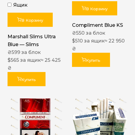
Ящик
В Корзину
В Корзину
Compliment Blue KS
₴
550
за блок
Marshall Slims Ultra
$
510
за ящик
≈ 22 950
Blue — Slims
₴
₴
599
за блок
$
565
за ящик
≈ 25 425
Купить
₴
Купить