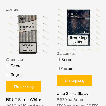
Акция
Фасовка:
Фасовка:
Блок
Блок
Ящик
Ящик
В Корзину
В Корзину
Urta Slims Black
BRUT Slims White
₴
630
за блок
₴
630
₴
610
за блок
$
590
за ящик
≈ 26 550