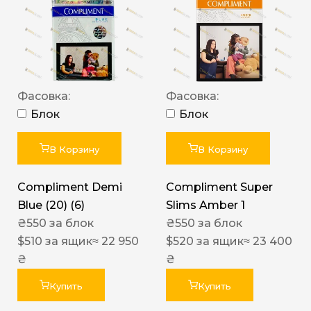
Фасовка:
Фасовка:
Блок
Блок
В Корзину
В Корзину
Compliment Demi
Compliment Super
Blue (20) (6)
Slims Amber 1
₴
550
за блок
₴
550
за блок
$
510
за ящик
≈ 22 950
$
520
за ящик
≈ 23 400
₴
₴
Купить
Купить