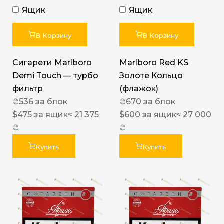
Ящик
Ящик
В Корзину
В Корзину
Сигарети Marlboro
Marlboro Red KS
Demi Touch — турбо
Золоте Кольцо
фильтр
(флажок)
₴
536
за блок
₴
670
за блок
$
475
за ящик
≈ 21 375
$
600
за ящик
≈ 27 000
₴
₴
Купить
Купить