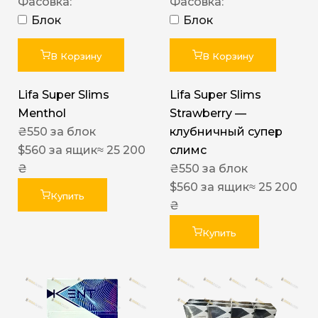
Фасовка:
Фасовка:
Блок
Блок
В Корзину
В Корзину
Lifa Super Slims
Lifa Super Slims
Menthol
Strawberry —
₴
550
за блок
клубничный супер
$
560
за ящик
≈ 25 200
слимс
₴
₴
550
за блок
$
560
за ящик
≈ 25 200
Купить
₴
Купить