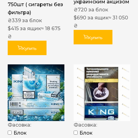
украинским акцизом
750шт ( сигареты без
₴
720
за блок
фильтра)
$
690
за ящик
≈ 31 050
₴
339
за блок
₴
$
415
за ящик
≈ 18 675
₴
Купить
Купить
Фасовка:
Фасовка:
Блок
Блок