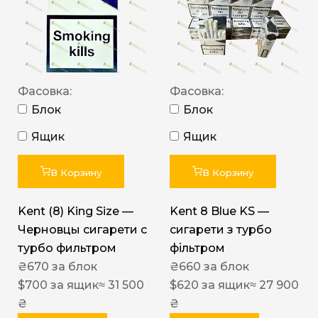
Фасовка:
Фасовка:
Блок
Блок
Ящик
Ящик
В Корзину
В Корзину
Kent (8) King Size —
Kent 8 Blue KS —
Черновцы сигарети с
сигарети з турбо
турбо фильтром
фільтром
₴
670
за блок
₴
660
за блок
$
700
за ящик
≈ 31 500
$
620
за ящик
≈ 27 900
₴
₴