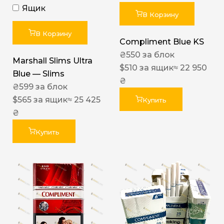
Ящик
В Корзину
В Корзину
Compliment Blue KS
₴
550
за блок
Marshall Slims Ultra
$
510
за ящик
≈ 22 950
Blue — Slims
₴
₴
599
за блок
$
565
за ящик
≈ 25 425
Купить
₴
Купить