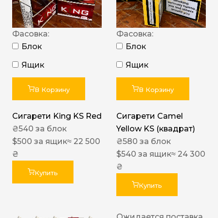
Фасовка:
Фасовка:
Блок
Блок
Ящик
Ящик
В Корзину
В Корзину
Сигарети King KS Red
Сигарети Camel
₴
540
за блок
Yellow KS (квадрат)
$
500
за ящик
≈ 22 500
₴
580
за блок
₴
$
540
за ящик
≈ 24 300
₴
Купить
Купить
Ожидается поставка