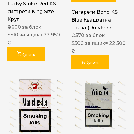
Lucky Strike Red KS —
сигарети King Size
Сигарети Bond KS
Круг
Blue Квадратна
₴
600
за блок
пачка (DutyFree)
$
510
за ящик
≈ 22 950
₴
570
за блок
₴
$
500
за ящик
≈ 22 500
₴
Купить
Купить