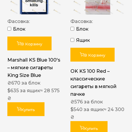
Фасовка:
Фасовка:
Блок
Блок
Ящик
В Корзину
В Корзину
Marshall KS Blue 100's
– мягкие сигареты
OK KS 100 Red –
King Size Blue
классические
₴
670
за блок
сигареты в мягкой
$
635
за ящик
≈ 28 575
пачке
₴
₴
576
за блок
$
540
за ящик
≈ 24 300
Купить
₴
Купить