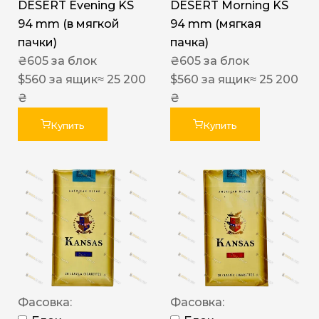
DESERT Evening KS
DESERT Morning KS
94 mm (в мягкой
94 mm (мягкая
пачки)
пачка)
₴
605
за блок
₴
605
за блок
$
560
за ящик
≈ 25 200
$
560
за ящик
≈ 25 200
₴
₴
Купить
Купить
Фасовка:
Фасовка: