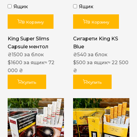
Ящик
Ящик
В Корзину
В Корзину
King Super Slims
Сигарети King KS
Capsule ментол
Blue
₴
1500
за блок
₴
540
за блок
$
1600
за ящик
≈ 72
$
500
за ящик
≈ 22 500
000 ₴
₴
Купить
Купить