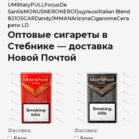
U
Military
PULL
Focus
De
Santis
MONUS
NERO
NERO
Гуцульскі
Italian Blend
821
OSCAR
Dandy
JM
MAN
Arizona
Cigaronne
Сига
рети LD
Оптовые сигареты в
Стебнике — доставка
Новой Почтой
Фасовка:
Фасовка:
Блок
Блок