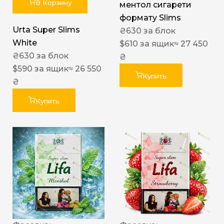
В Корзину
ментол сигарети
формату Slims
Urta Super Slims
₴
630
за блок
White
$
610
за ящик
≈ 27 450
₴
630
за блок
₴
$
590
за ящик
≈ 26 550
Купить
₴
Купить