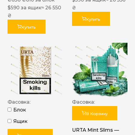
$
590
за ящик
≈ 26 550
₴
₴
Купить
Купить
Фасовка:
Фасовка:
Блок
В Корзину
Ящик
URTA Mint Slims —