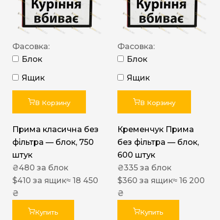
Фасовка:
Фасовка:
Блок
Блок
Ящик
Ящик
В Корзину
В Корзину
Прима класична без
Кременчук Прима
фільтра — блок, 750
без фільтра — блок,
штук
600 штук
₴
480
за блок
₴
335
за блок
$
410
за ящик
≈ 18 450
$
360
за ящик
≈ 16 200
₴
₴
Купить
Купить