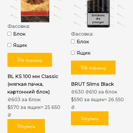
Фасовка:
Блок
Фасовка:
Блок
Ящик
Ящик
В Корзину
В Корзину
BL KS 100 мм Classic
(мягкая пачка,
BRUT Slims Black
картонний блок)
₴
630
₴
610
за блок
₴
603
за блок
$
590
за ящик
≈ 26 550
$
570
за ящик
≈ 25 650
₴
₴
Купить
Купить