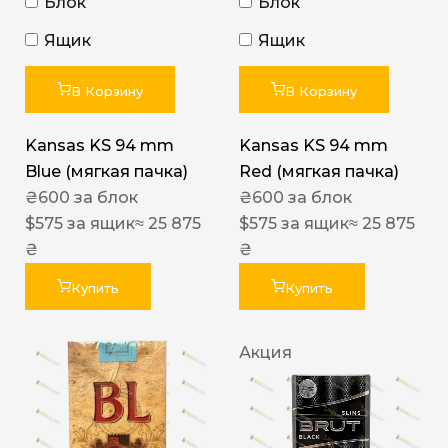
Блок
Блок
Ящик
Ящик
В Корзину
В Корзину
Kansas KS 94 mm
Kansas KS 94 mm
Blue (мягкая пачка)
Red (мягкая пачка)
₴
600
за блок
₴
600
за блок
$
575
за ящик
≈ 25 875
$
575
за ящик
≈ 25 875
₴
₴
Купить
Купить
Акция