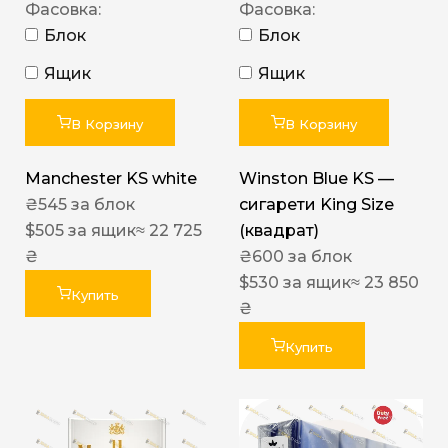
Фасовка:
Фасовка:
Блок
Блок
Ящик
Ящик
В Корзину
В Корзину
Manchester KS white
Winston Blue KS —
₴
545
за блок
сигарети King Size
$
505
за ящик
≈ 22 725
(квадрат)
₴
₴
600
за блок
$
530
за ящик
≈ 23 850
Купить
₴
Купить