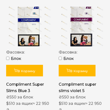
Фасовка:
Фасовка:
Блок
Блок
В Корзину
В Корзину
Compliment Super
Compliment super
Slims Blue 3
slims violet 5
₴
550
за блок
₴
550
за блок
$
510
за ящик
≈ 22 950
$
510
за ящик
≈ 22 950
₴
₴