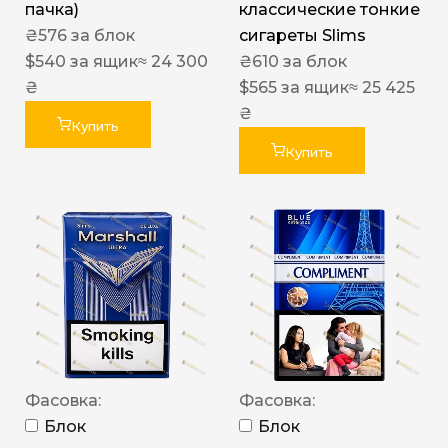
пачка)
классические тонкие
₴
576
за блок
сигареты Slims
$
540
за ящик
≈ 24 300
₴
610
за блок
₴
$
565
за ящик
≈ 25 425
₴
Купить
Купить
Фасовка:
Фасовка:
Блок
Блок