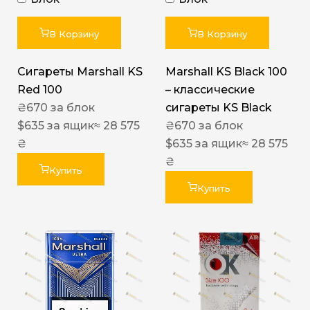
В Корзину
В Корзину
Сигареты Marshall KS
Marshall KS Black 100
Red 100
– классические
₴
670
за блок
сигареты KS Black
$
635
за ящик
≈ 28 575
₴
670
за блок
₴
$
635
за ящик
≈ 28 575
₴
Купить
Купить