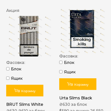
Акция
Фасовка:
Фасовка:
Блок
Блок
Ящик
Ящик
В Корзину
В Корзину
Urta Slims Black
BRUT Slims White
₴
630
за блок
₴
630
₴
610
за блок
$
590
за ящик
≈ 26 550