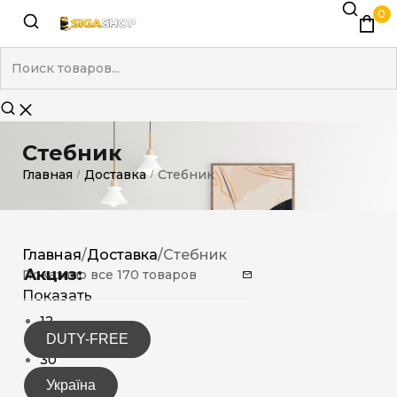
0
Стебник
Главная
Доставка
Стебник
/
/
Главная
/
Доставка
/
Стебник
Акциз:
Показано все 170 товаров
Показать
12
DUTY-FREE
15
30
Україна