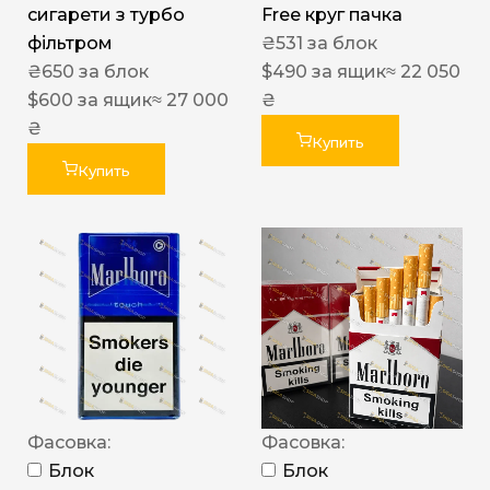
сигарети з турбо
Free круг пачка
фільтром
₴
531
за блок
₴
650
за блок
$
490
за ящик
≈ 22 050
$
600
за ящик
≈ 27 000
₴
₴
Купить
Купить
Фасовка:
Фасовка:
Блок
Блок