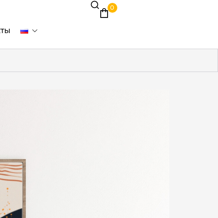
0
кты