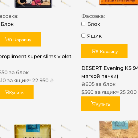
асовка:
Фасовка:
Блок
Блок
Ящик
В Корзину
В Корзину
ompliment super slims violet
DESERT Evening KS 9
550
за блок
мягкой пачки)
510
за ящик
≈ 22 950 ₴
₴
605
за блок
$
560
за ящик
≈ 25 200
Купить
Купить