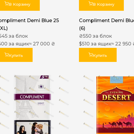
В Корзину
В Корзину
ompliment Demi Blue 25
Compliment Demi Blue
XXL)
(6)
545
за блок
₴
550
за блок
600
за ящик
≈ 27 000 ₴
$
510
за ящик
≈ 22 950 
Купить
Купить