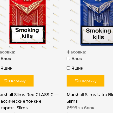
NERO
NERO
Гуцульскі
Italian Blend 821
OSCAR
асовка:
Фасовка:
Dandy
Блок
Блок
JM
Ящик
Ящик
MAN
Arizona
В Корзину
В Корзину
Cigaronne
arshall Slims Red CLASSIC —
Marshall Slims Ultra B
Сигарети LD
лассические тонкие
Slims
игареты Slims
₴
599
за блок