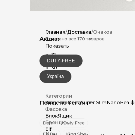
Главная
/
Доставка
/
Очаков
Акциз:
Показано все 170 товаров
Показать
12
DUTY-FREE
15
30
Україна
Категории
Поиск по тегам
King Size
Demi
Super Slim
Nano
Без ф
Фасовка
Блок
Ящик
Бренды
Demi
Duty Free
Elf
Elf Bar
King Size