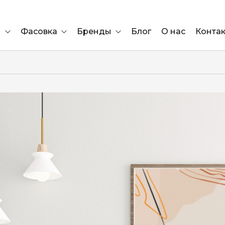
и
Фасовка
Бренды
Блог
О нас
Конта
Ящик
Elf Bar
Блок
Compliment
Львов
Marshall
Marlboro
OK
е
ÜRTA
сула)
Lifa
BRUT