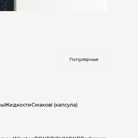
мы
Жидкости
Смакові (капсула)