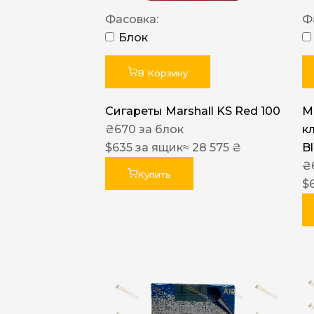
Фасовка:
Ф
Блок
В Корзину
Сигареты Marshall KS Red 100
Ma
₴
670
за блок
к
$
635
за ящик
≈ 28 575 ₴
B
₴
Купить
$