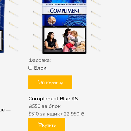
Фасовка:
Блок
В Корзину
Compliment Blue KS
₴
550
за блок
lue —
$
510
за ящик
≈ 22 950 ₴
Купить