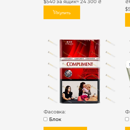
$
540
за ящик
≈ 24 300 ₴
₴
$
Купить
Фасовка:
Ф
Блок