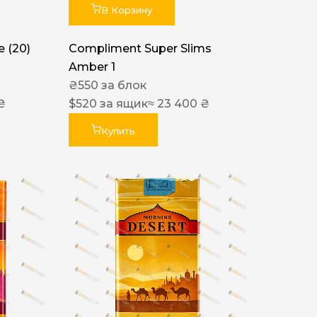
В Корзину
 (20)
Compliment Super Slims
Amber 1
₴
550
за блок
₴
$
520
за ящик
≈ 23 400 ₴
Купить