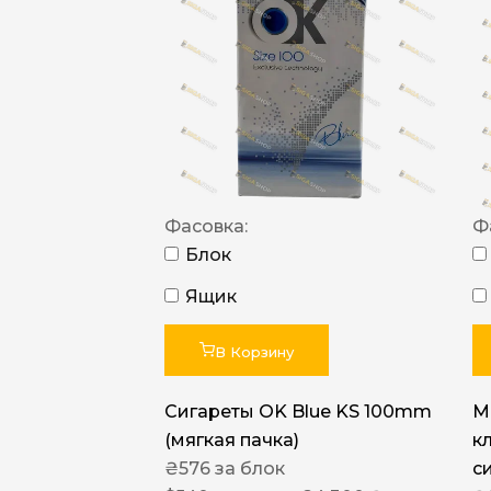
Фасовка:
Ф
Блок
Ящик
В Корзину
Сигареты OK Blue KS 100mm
M
(мягкая пачка)
к
₴
576
за блок
с