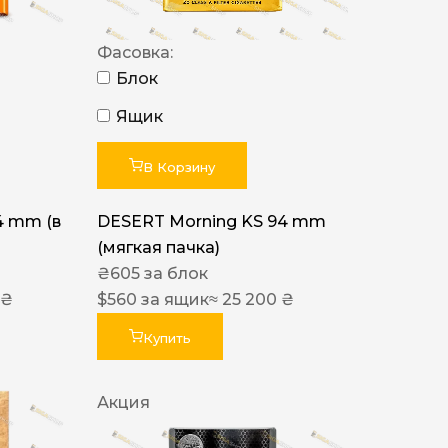
Фасовка:
Блок
Ящик
В Корзину
4 mm (в
DESERT Morning KS 94 mm
(мягкая пачка)
₴
605
за блок
 ₴
$
560
за ящик
≈ 25 200 ₴
Купить
Акция