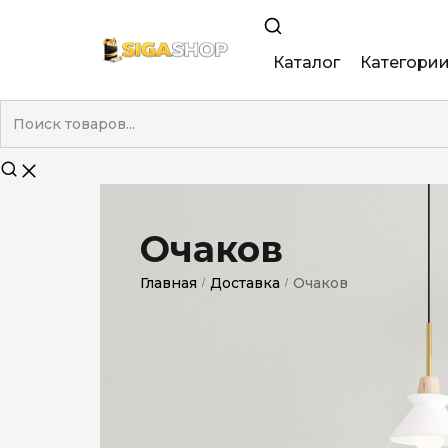
Каталог
Категори
King Size
Demi
Super Slim
Очаков
Nano
Главная
Доставка
Очаков
/
/
Без фильтра
Duty-Free
Электронны
Смакові (кап