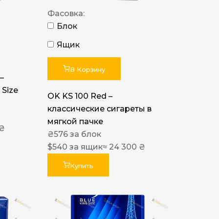
Фасовка:
Блок
Ящик
В Корзину
–
 Size
OK KS 100 Red –
классические сигареты в
мягкой пачке
 ₴
₴
576
за блок
$
540
за ящик
≈ 24 300 ₴
Купить