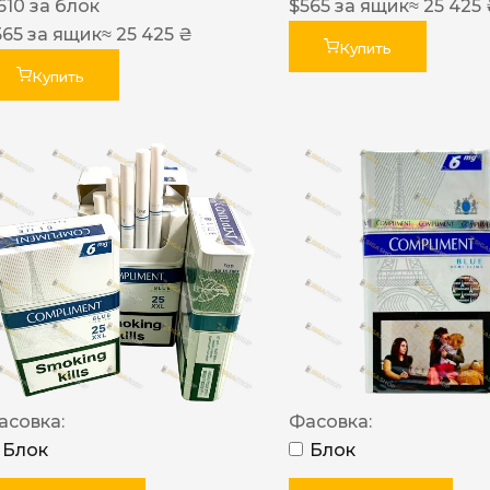
610
за блок
$
565
за ящик
≈ 25 425
565
за ящик
≈ 25 425 ₴
Купить
Купить
асовка:
Фасовка:
Блок
Блок