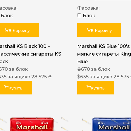
Акциз UA
асовка:
Фасовка:
Капсула (вкус)
Блок
Блок
Manchester
В Корзину
В Корзину
Nistru
rshall KS Black 100 –
Marshall KS Blue 100's 
Leana
лассические сигареты KS
мягкие сигареты King
Montecristo
lack
Blue
670
за блок
₴
670
за блок
ASTRU
635
за ящик
≈ 28 575 ₴
$
635
за ящик
≈ 28 575
Military
Купить
Купить
PULL
Focus
De Santis
MONUS