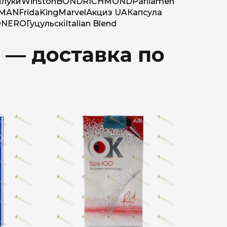
луки
Winston
BOND
RICHMOND
Parliamen
MAN
Frida
King
Marvel
Акциз UA
Капсула
O
NERO
Гуцульскі
Italian Blend
 — доставка по