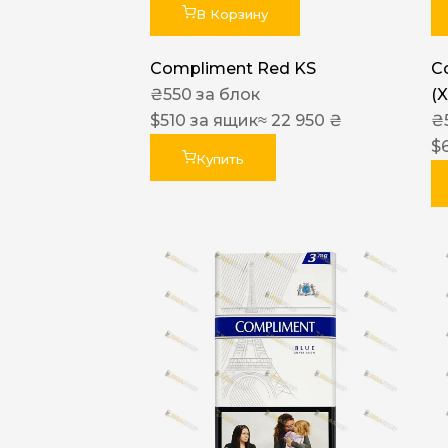
В Корзину
Compliment Red KS
C
₴
550
за блок
(
$
510
за ящик
≈ 22 950 ₴
₴
$
Купить