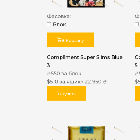
Фасовка:
Ф
Блок
В Корзину
Compliment Super Slims Blue
C
3
5
₴
550
за блок
₴
$
510
за ящик
≈ 22 950 ₴
$
Купить