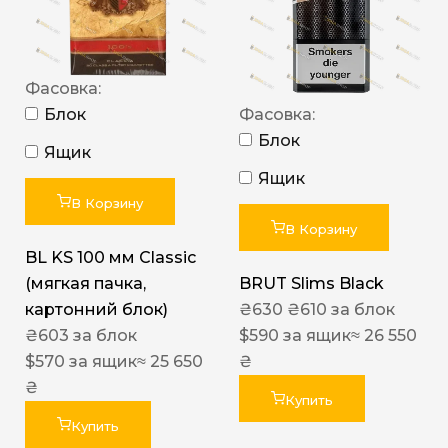
Фасовка:
Блок
Фасовка:
Блок
Ящик
Ящик
В Корзину
В Корзину
BL KS 100 мм Classic
(мягкая пачка,
BRUT Slims Black
картонний блок)
₴
630
₴
610
за блок
₴
603
за блок
$
590
за ящик
≈ 26 550
$
570
за ящик
≈ 25 650
₴
₴
Купить
Купить