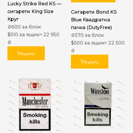
Lucky Strike Red KS —
сигарети King Size
Сигарети Bond KS
Круг
Blue Квадратна
₴
600
за блок
пачка (DutyFree)
$
510
за ящик
≈ 22 950
₴
570
за блок
₴
$
500
за ящик
≈ 22 500
₴
Купить
Купить