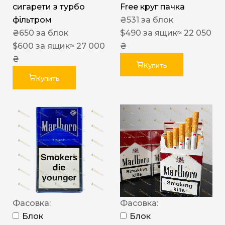
сигарети з турбо
Free круг пачка
фільтром
₴
531
за блок
₴
650
за блок
$
490
за ящик
≈ 22 050
$
600
за ящик
≈ 27 000
₴
₴
Купить
Купить
Фасовка:
Фасовка:
Блок
Блок