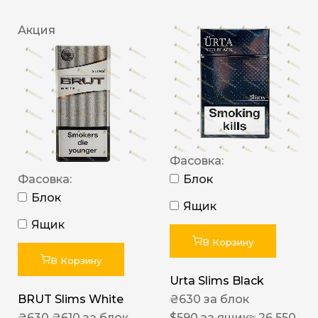
Акция
Фасовка:
Фасовка:
Блок
Блок
Ящик
Ящик
В Корзину
В Корзину
Urta Slims Black
BRUT Slims White
₴
630
за блок
₴
630
₴
610
за блок
$
590
за ящик
≈ 26 550