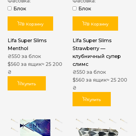
Фасовка:
Фасовка:
Блок
Блок
В Корзину
В Корзину
Lifa Super Slims
Lifa Super Slims
Menthol
Strawberry —
₴
550
за блок
клубничный супер
$
560
за ящик
≈ 25 200
слимс
₴
₴
550
за блок
$
560
за ящик
≈ 25 200
Купить
₴
Купить