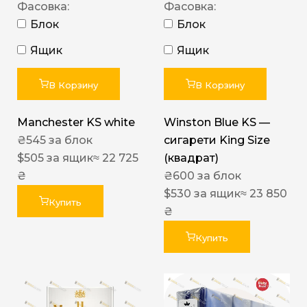
Фасовка:
Фасовка:
Блок
Блок
Ящик
Ящик
В Корзину
В Корзину
Manchester KS white
Winston Blue KS —
₴
545
за блок
сигарети King Size
$
505
за ящик
≈ 22 725
(квадрат)
₴
₴
600
за блок
$
530
за ящик
≈ 23 850
Купить
₴
Купить