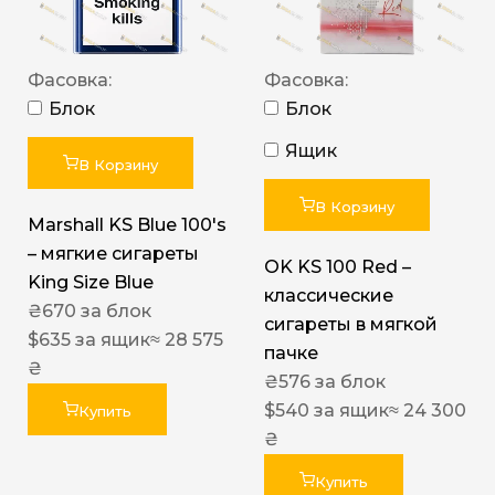
Фасовка:
Фасовка:
Блок
Блок
Ящик
В Корзину
В Корзину
Marshall KS Blue 100's
– мягкие сигареты
OK KS 100 Red –
King Size Blue
классические
₴
670
за блок
сигареты в мягкой
$
635
за ящик
≈ 28 575
пачке
₴
₴
576
за блок
$
540
за ящик
≈ 24 300
Купить
₴
Купить