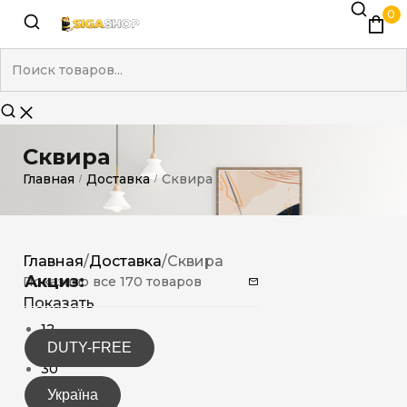
0
Сквира
Главная
Доставка
Сквира
/
/
Главная
/
Доставка
/
Сквира
Акциз:
Показано все 170 товаров
Показать
12
DUTY-FREE
15
30
Україна