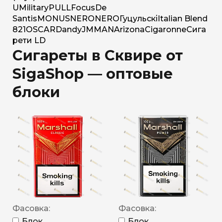
U
Military
PULL
Focus
De
Santis
MONUS
NERO
NERO
Гуцульскі
Italian Blend
821
OSCAR
Dandy
JM
MAN
Arizona
Cigaronne
Сига
рети LD
Сигареты в Сквире от
SigaShop — оптовые
блоки
Фасовка:
Фасовка:
Блок
Блок