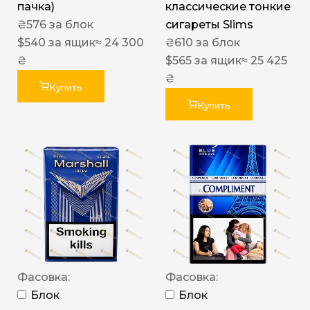
пачка)
классические тонкие
₴
576
за блок
сигареты Slims
$
540
за ящик
≈ 24 300
₴
610
за блок
₴
$
565
за ящик
≈ 25 425
₴
Купить
Купить
Фасовка:
Фасовка:
Блок
Блок