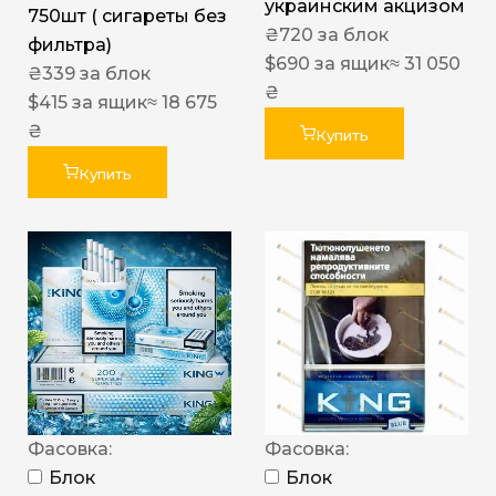
украинским акцизом
750шт ( сигареты без
₴
720
за блок
фильтра)
$
690
за ящик
≈ 31 050
₴
339
за блок
₴
$
415
за ящик
≈ 18 675
₴
Купить
Купить
Фасовка:
Фасовка:
Блок
Блок