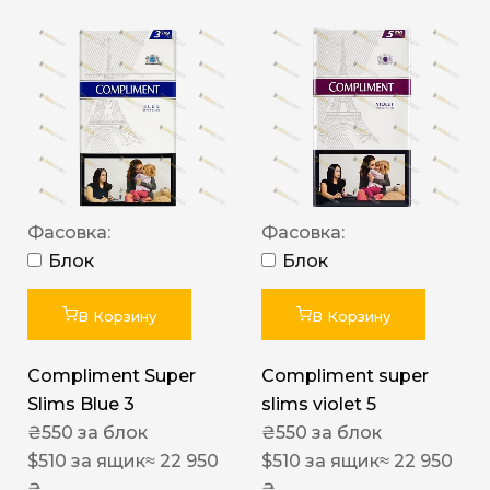
Фасовка:
Фасовка:
Блок
Блок
В Корзину
В Корзину
Compliment Super
Compliment super
Slims Blue 3
slims violet 5
₴
550
за блок
₴
550
за блок
$
510
за ящик
≈ 22 950
$
510
за ящик
≈ 22 950
₴
₴