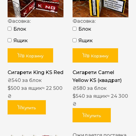
Фасовка:
Фасовка:
Блок
Блок
Ящик
Ящик
В Корзину
В Корзину
Сигарети King KS Red
Сигарети Camel
₴
540
за блок
Yellow KS (квадрат)
$
500
за ящик
≈ 22 500
₴
580
за блок
₴
$
540
за ящик
≈ 24 300
₴
Купить
Купить
Ожидается поставка