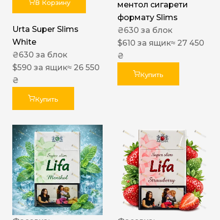
В Корзину
ментол сигарети
формату Slims
Urta Super Slims
₴
630
за блок
White
$
610
за ящик
≈ 27 450
₴
630
за блок
₴
$
590
за ящик
≈ 26 550
Купить
₴
Купить