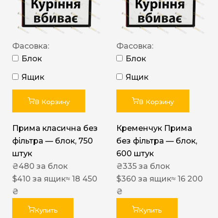
Фасовка:
Фасовка:
Блок
Блок
Ящик
Ящик
В Корзину
В Корзину
Прима класична без
Кременчук Прима
фільтра — блок, 750
без фільтра — блок,
штук
600 штук
₴
480
за блок
₴
335
за блок
$
410
за ящик
≈ 18 450
$
360
за ящик
≈ 16 200
₴
₴
Купить
Купить