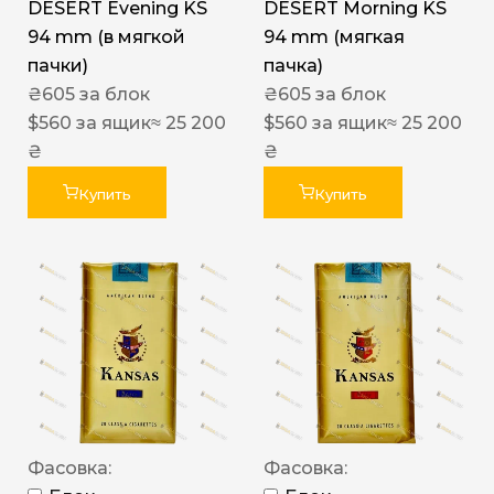
DESERT Evening KS
DESERT Morning KS
94 mm (в мягкой
94 mm (мягкая
пачки)
пачка)
₴
605
за блок
₴
605
за блок
$
560
за ящик
≈ 25 200
$
560
за ящик
≈ 25 200
₴
₴
Купить
Купить
Фасовка:
Фасовка: