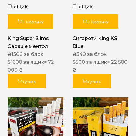
Ящик
Ящик
В Корзину
В Корзину
King Super Slims
Сигарети King KS
Capsule ментол
Blue
₴
1500
за блок
₴
540
за блок
$
1600
за ящик
≈ 72
$
500
за ящик
≈ 22 500
000 ₴
₴
Купить
Купить