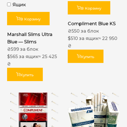
Ящик
В Корзину
В Корзину
Compliment Blue KS
₴
550
за блок
Marshall Slims Ultra
$
510
за ящик
≈ 22 950
Blue — Slims
₴
₴
599
за блок
$
565
за ящик
≈ 25 425
Купить
₴
Купить