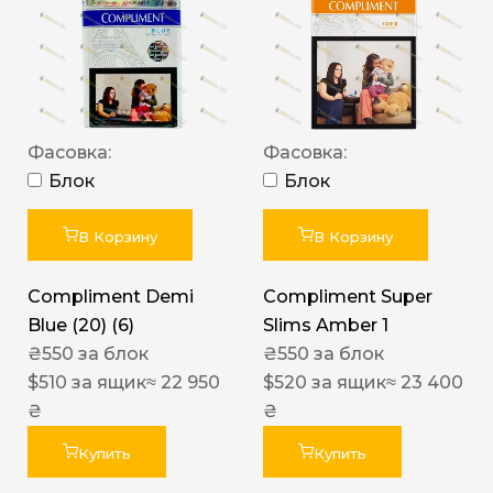
Фасовка:
Фасовка:
Блок
Блок
В Корзину
В Корзину
Compliment Demi
Compliment Super
Blue (20) (6)
Slims Amber 1
₴
550
за блок
₴
550
за блок
$
510
за ящик
≈ 22 950
$
520
за ящик
≈ 23 400
₴
₴
Купить
Купить