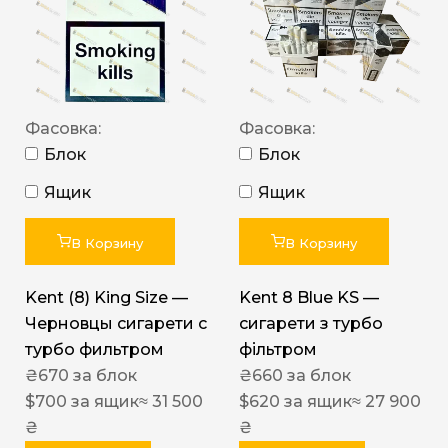
Фасовка:
Фасовка:
Блок
Блок
Ящик
Ящик
В Корзину
В Корзину
Kent (8) King Size —
Kent 8 Blue KS —
Черновцы сигарети с
сигарети з турбо
турбо фильтром
фільтром
₴
670
за блок
₴
660
за блок
$
700
за ящик
≈ 31 500
$
620
за ящик
≈ 27 900
₴
₴