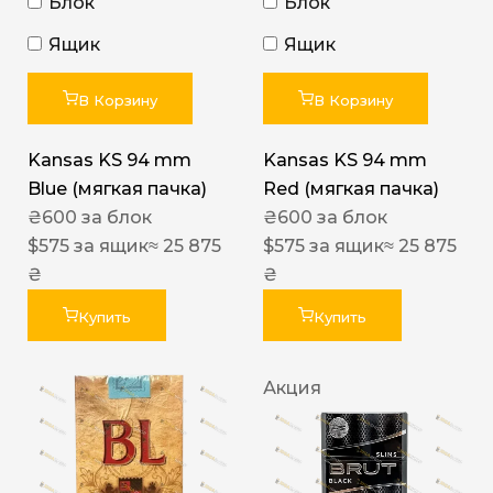
Блок
Блок
Ящик
Ящик
В Корзину
В Корзину
Kansas KS 94 mm
Kansas KS 94 mm
Blue (мягкая пачка)
Red (мягкая пачка)
₴
600
за блок
₴
600
за блок
$
575
за ящик
≈ 25 875
$
575
за ящик
≈ 25 875
₴
₴
Купить
Купить
Акция