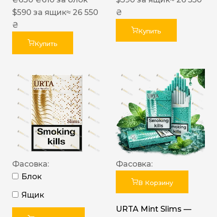
$
590
за ящик
≈ 26 550
₴
₴
Купить
Купить
Фасовка:
Фасовка:
Блок
В Корзину
Ящик
URTA Mint Slims —