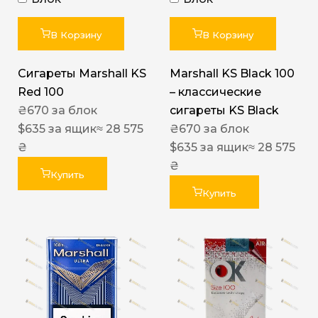
В Корзину
В Корзину
Сигареты Marshall KS
Marshall KS Black 100
Red 100
– классические
₴
670
за блок
сигареты KS Black
$
635
за ящик
≈ 28 575
₴
670
за блок
₴
$
635
за ящик
≈ 28 575
₴
Купить
Купить