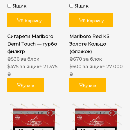
Ящик
Ящик
В Корзину
В Корзину
Сигарети Marlboro
Marlboro Red KS
Demi Touch — турбо
Золоте Кольцо
фильтр
(флажок)
₴
536
за блок
₴
670
за блок
$
475
за ящик
≈ 21 375
$
600
за ящик
≈ 27 000
₴
₴
Купить
Купить