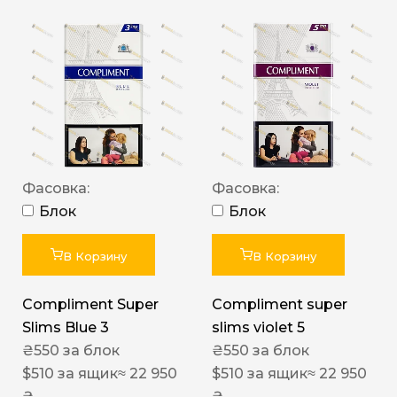
Фасовка:
Фасовка:
Блок
Блок
В Корзину
В Корзину
Compliment Super
Compliment super
Slims Blue 3
slims violet 5
₴
550
за блок
₴
550
за блок
$
510
за ящик
≈ 22 950
$
510
за ящик
≈ 22 950
₴
₴