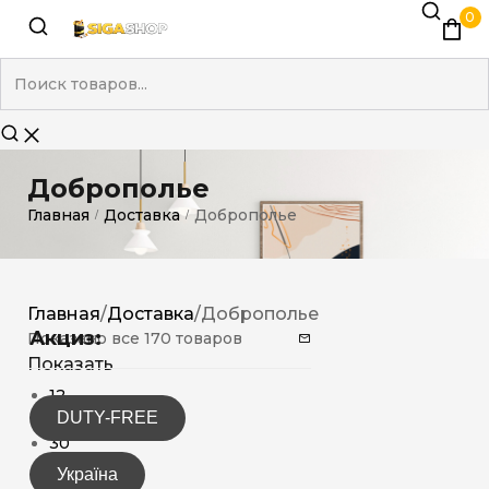
0
Доброполье
Главная
Доставка
Доброполье
/
/
Главная
/
Доставка
/
Доброполье
Акциз:
Показано все 170 товаров
Показать
12
DUTY-FREE
15
30
Україна