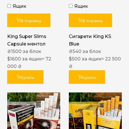
Ящик
Ящик
В Корзину
В Корзину
King Super Slims
Сигарети King KS
Capsule ментол
Blue
₴
1500
за блок
₴
540
за блок
$
1600
за ящик
≈ 72
$
500
за ящик
≈ 22 500
000 ₴
₴
Купить
Купить