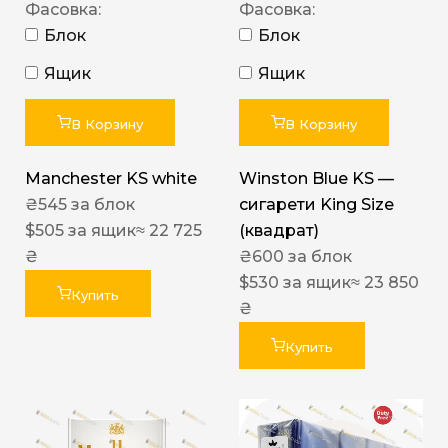
Фасовка:
Фасовка:
Блок
Блок
Ящик
Ящик
В Корзину
В Корзину
Manchester KS white
Winston Blue KS —
₴
545
за блок
сигарети King Size
$
505
за ящик
≈ 22 725
(квадрат)
₴
₴
600
за блок
$
530
за ящик
≈ 23 850
Купить
₴
Купить