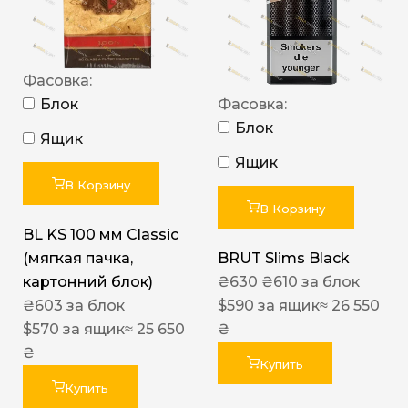
Фасовка:
Блок
Фасовка:
Блок
Ящик
Ящик
В Корзину
В Корзину
BL KS 100 мм Classic
(мягкая пачка,
BRUT Slims Black
картонний блок)
₴
630
₴
610
за блок
₴
603
за блок
$
590
за ящик
≈ 26 550
$
570
за ящик
≈ 25 650
₴
₴
Купить
Купить