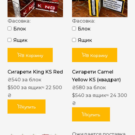
Фасовка:
Фасовка:
Блок
Блок
Ящик
Ящик
В Корзину
В Корзину
Сигарети King KS Red
Сигарети Camel
₴
540
за блок
Yellow KS (квадрат)
$
500
за ящик
≈ 22 500
₴
580
за блок
₴
$
540
за ящик
≈ 24 300
₴
Купить
Купить
Ожидается поставка