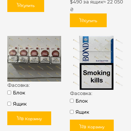
$
490
за ящик
≈ 22 050
Купить
₴
Купить
Фасовка:
Блок
Фасовка:
Блок
Ящик
Ящик
В Корзину
В Корзину