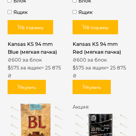
Блок
Блок
Ящик
Ящик
В Корзину
В Корзину
Kansas KS 94 mm
Kansas KS 94 mm
Blue (мягкая пачка)
Red (мягкая пачка)
₴
600
за блок
₴
600
за блок
$
575
за ящик
≈ 25 875
$
575
за ящик
≈ 25 875
₴
₴
Купить
Купить
Акция