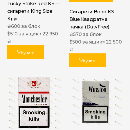
Lucky Strike Red KS —
сигарети King Size
Сигарети Bond KS
Круг
Blue Квадратна
₴
600
за блок
пачка (DutyFree)
$
510
за ящик
≈ 22 950
₴
570
за блок
₴
$
500
за ящик
≈ 22 500
₴
Купить
Купить