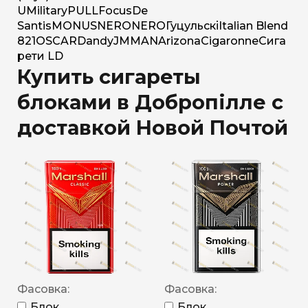
U
Military
PULL
Focus
De
Santis
MONUS
NERO
NERO
Гуцульскі
Italian Blend
821
OSCAR
Dandy
JM
MAN
Arizona
Cigaronne
Сига
рети LD
Купить сигареты
блоками в Добропілле с
доставкой Новой Почтой
Фасовка:
Фасовка:
Блок
Блок