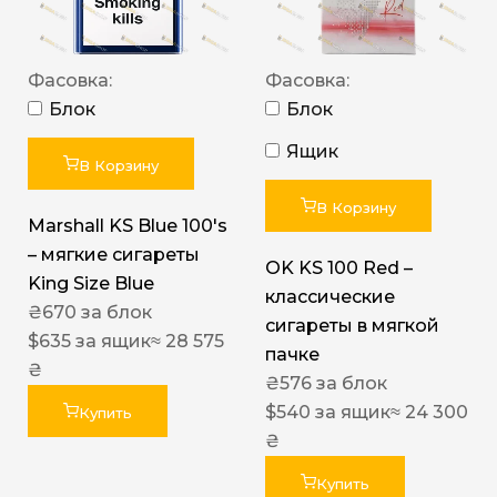
Фасовка:
Фасовка:
Блок
Блок
Ящик
В Корзину
В Корзину
Marshall KS Blue 100's
– мягкие сигареты
OK KS 100 Red –
King Size Blue
классические
₴
670
за блок
сигареты в мягкой
$
635
за ящик
≈ 28 575
пачке
₴
₴
576
за блок
$
540
за ящик
≈ 24 300
Купить
₴
Купить