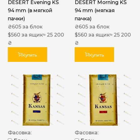
DESERT Evening KS
DESERT Morning KS
94 mm (в мягкой
94 mm (мягкая
пачки)
пачка)
₴
605
за блок
₴
605
за блок
$
560
за ящик
≈ 25 200
$
560
за ящик
≈ 25 200
₴
₴
Купить
Купить
Фасовка:
Фасовка: