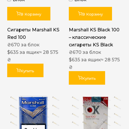
В Корзину
В Корзину
Сигареты Marshall KS
Marshall KS Black 100
Red 100
– классические
₴
670
за блок
сигареты KS Black
$
635
за ящик
≈ 28 575
₴
670
за блок
₴
$
635
за ящик
≈ 28 575
₴
Купить
Купить