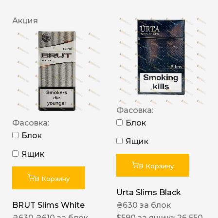
Акция
Фасовка:
Фасовка:
Блок
Блок
Ящик
Ящик
В Корзину
В Корзину
Urta Slims Black
BRUT Slims White
₴
630
за блок
₴
630
₴
610
за блок
$
590
за ящик
≈ 26 550