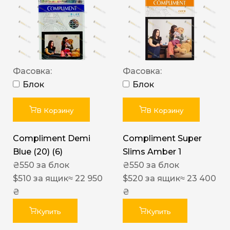
Фасовка:
Фасовка:
Блок
Блок
В Корзину
В Корзину
Compliment Demi
Compliment Super
Blue (20) (6)
Slims Amber 1
₴
550
за блок
₴
550
за блок
$
510
за ящик
≈ 22 950
$
520
за ящик
≈ 23 400
₴
₴
Купить
Купить