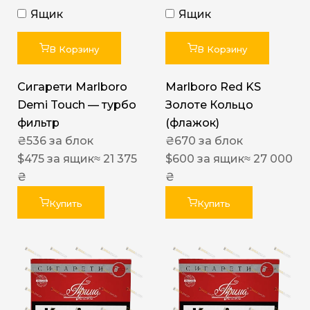
Ящик
Ящик
В Корзину
В Корзину
Сигарети Marlboro
Marlboro Red KS
Demi Touch — турбо
Золоте Кольцо
фильтр
(флажок)
₴
536
за блок
₴
670
за блок
$
475
за ящик
≈ 21 375
$
600
за ящик
≈ 27 000
₴
₴
Купить
Купить