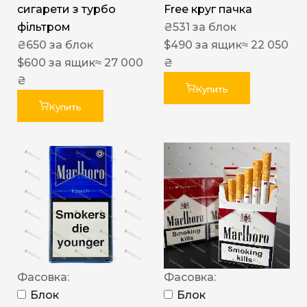
сигарети з турбо
Free круг пачка
фільтром
₴
531
за блок
₴
650
за блок
$
490
за ящик
≈ 22 050
$
600
за ящик
≈ 27 000
₴
₴
Купить
Купить
Фасовка:
Фасовка:
Блок
Блок