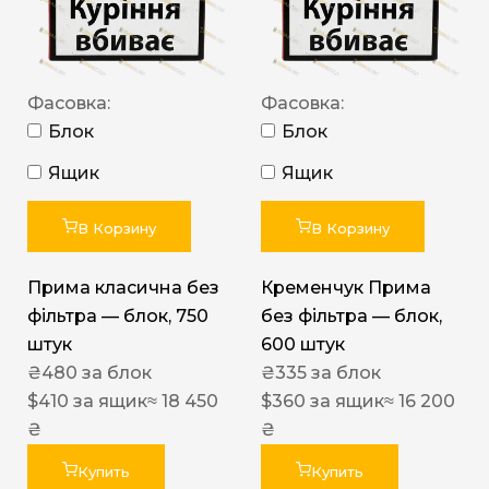
Фасовка:
Фасовка:
Блок
Блок
Ящик
Ящик
В Корзину
В Корзину
Прима класична без
Кременчук Прима
фільтра — блок, 750
без фільтра — блок,
штук
600 штук
₴
480
за блок
₴
335
за блок
$
410
за ящик
≈ 18 450
$
360
за ящик
≈ 16 200
₴
₴
Купить
Купить