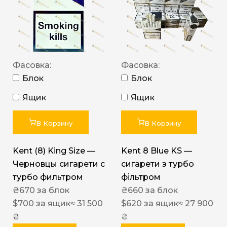
Фасовка:
Фасовка:
Блок
Блок
Ящик
Ящик
В Корзину
В Корзину
Kent (8) King Size —
Kent 8 Blue KS —
Черновцы сигарети с
сигарети з турбо
турбо фильтром
фільтром
₴
670
за блок
₴
660
за блок
$
700
за ящик
≈ 31 500
$
620
за ящик
≈ 27 900
₴
₴