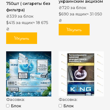
украинским акцизом
750шт ( сигареты без
₴
720
за блок
фильтра)
$
690
за ящик
≈ 31 050
₴
339
за блок
₴
$
415
за ящик
≈ 18 675
₴
Купить
Купить
Фасовка:
Фасовка:
Блок
Блок