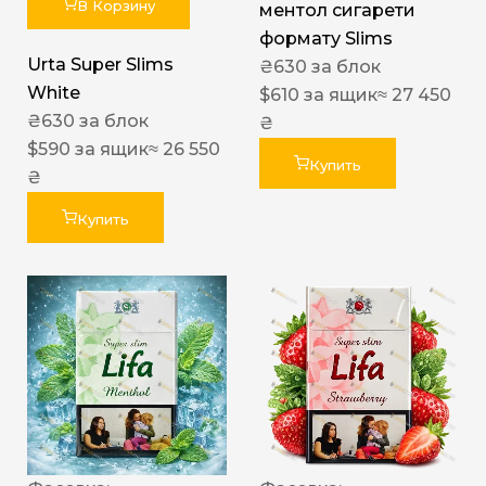
В Корзину
ментол сигарети
формату Slims
Urta Super Slims
₴
630
за блок
White
$
610
за ящик
≈ 27 450
₴
630
за блок
₴
$
590
за ящик
≈ 26 550
Купить
₴
Купить