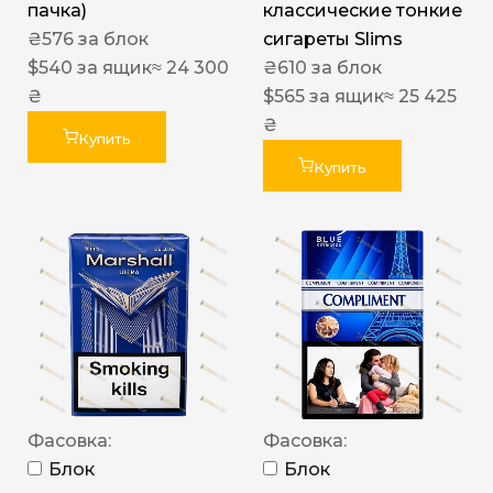
пачка)
классические тонкие
₴
576
за блок
сигареты Slims
$
540
за ящик
≈ 24 300
₴
610
за блок
₴
$
565
за ящик
≈ 25 425
₴
Купить
Купить
Фасовка:
Фасовка:
Блок
Блок