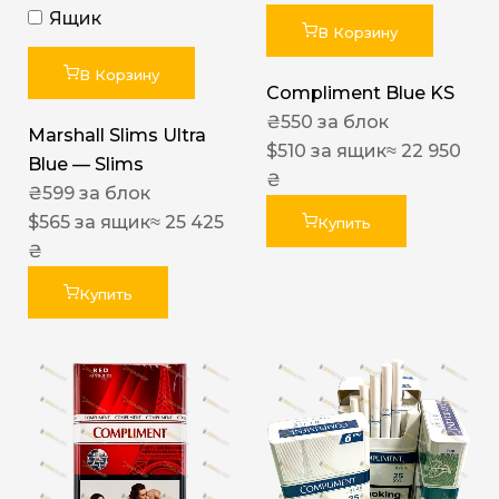
Ящик
В Корзину
В Корзину
Compliment Blue KS
₴
550
за блок
Marshall Slims Ultra
$
510
за ящик
≈ 22 950
Blue — Slims
₴
₴
599
за блок
$
565
за ящик
≈ 25 425
Купить
₴
Купить