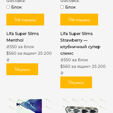
Фасовка:
Фасовка:
Блок
Блок
В Корзину
В Корзину
Lifa Super Slims
Lifa Super Slims
Menthol
Strawberry —
₴
550
за блок
клубничный супер
$
560
за ящик
≈ 25 200
слимс
₴
₴
550
за блок
$
560
за ящик
≈ 25 200
Купить
₴
Купить