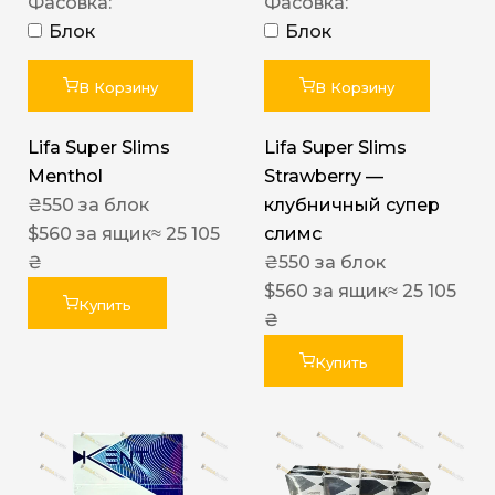
Фасовка:
Фасовка:
Блок
Блок
В Корзину
В Корзину
Lifa Super Slims
Lifa Super Slims
Menthol
Strawberry —
₴
550
за блок
клубничный супер
$
560
за ящик
≈ 25 105
слимс
₴
₴
550
за блок
$
560
за ящик
≈ 25 105
Купить
₴
Купить