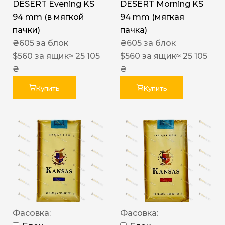
DESERT Evening KS
DESERT Morning KS
94 mm (в мягкой
94 mm (мягкая
пачки)
пачка)
₴
605
за блок
₴
605
за блок
$
560
за ящик
≈ 25 105
$
560
за ящик
≈ 25 105
₴
₴
Купить
Купить
Фасовка:
Фасовка: