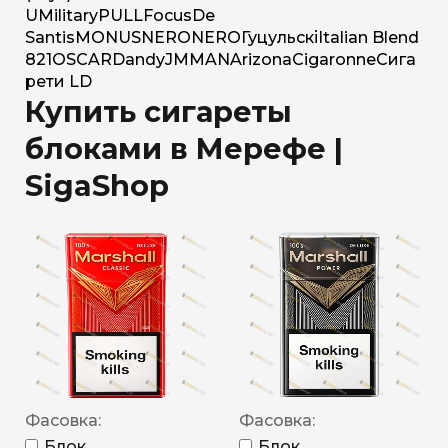
U
Military
PULL
Focus
De
Santis
MONUS
NERO
NERO
Гуцульскі
Italian Blend
821
OSCAR
Dandy
JM
MAN
Arizona
Cigaronne
Сига
рети LD
Купить сигареты
блоками в Мерефе |
SigaShop
Фасовка:
Фасовка:
Блок
Блок