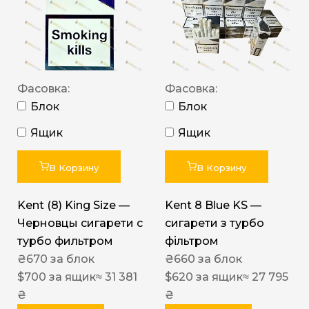
Фасовка:
Фасовка:
Блок
Блок
Ящик
Ящик
В Корзину
В Корзину
Kent (8) King Size —
Kent 8 Blue KS —
Черновцы сигарети с
сигарети з турбо
турбо фильтром
фільтром
₴
670
за блок
₴
660
за блок
$
700
за ящик
≈ 31 381
$
620
за ящик
≈ 27 795
₴
₴