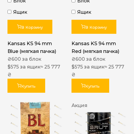
Блок
Блок
Ящик
Ящик
В Корзину
В Корзину
Kansas KS 94 mm
Kansas KS 94 mm
Blue (мягкая пачка)
Red (мягкая пачка)
₴
600
за блок
₴
600
за блок
$
575
за ящик
≈ 25 777
$
575
за ящик
≈ 25 777
₴
₴
Купить
Купить
Акция