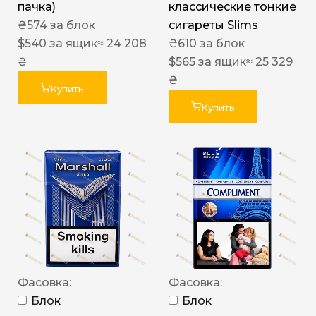
пачка)
классические тонкие
₴
574
за блок
сигареты Slims
$
540
за ящик
≈ 24 208
₴
610
за блок
₴
$
565
за ящик
≈ 25 329
₴
Купить
Купить
Фасовка:
Фасовка:
Блок
Блок