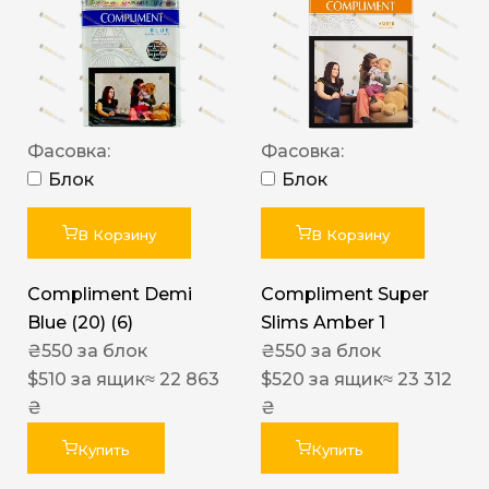
Фасовка:
Фасовка:
Блок
Блок
В Корзину
В Корзину
Compliment Demi
Compliment Super
Blue (20) (6)
Slims Amber 1
₴
550
за блок
₴
550
за блок
$
510
за ящик
≈ 22 863
$
520
за ящик
≈ 23 312
₴
₴
Купить
Купить