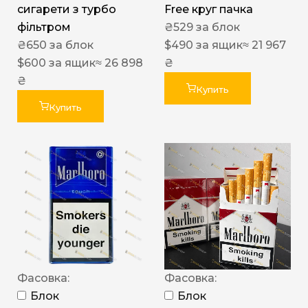
сигарети з турбо
Free круг пачка
фільтром
₴
529
за блок
₴
650
за блок
$
490
за ящик
≈ 21 967
$
600
за ящик
≈ 26 898
₴
₴
Купить
Купить
Фасовка:
Фасовка:
Блок
Блок