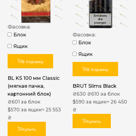
Фасовка:
Блок
Фасовка:
Блок
Ящик
Ящик
В Корзину
В Корзину
BL KS 100 мм Classic
(мягкая пачка,
BRUT Slims Black
картонний блок)
₴
630
₴
610
за блок
₴
601
за блок
$
590
за ящик
≈ 26 450
$
570
за ящик
≈ 25 553
₴
₴
Купить
Купить