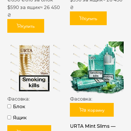
$
590
за ящик
≈ 26 450
₴
₴
Купить
Купить
Фасовка:
Фасовка:
Блок
В Корзину
Ящик
URTA Mint Slims —