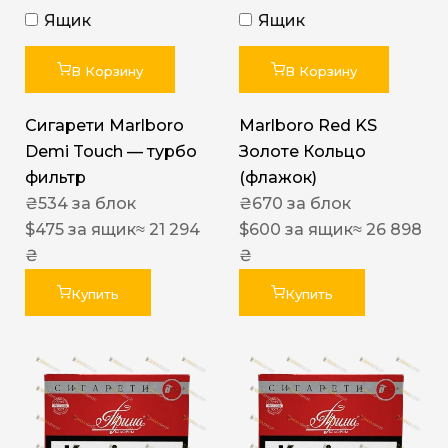
Ящик
Ящик
В Корзину
В Корзину
Сигарети Marlboro
Marlboro Red KS
Demi Touch — турбо
Золоте Кольцо
фильтр
(флажок)
₴
534
за блок
₴
670
за блок
$
475
за ящик
≈ 21 294
$
600
за ящик
≈ 26 898
₴
₴
Купить
Купить