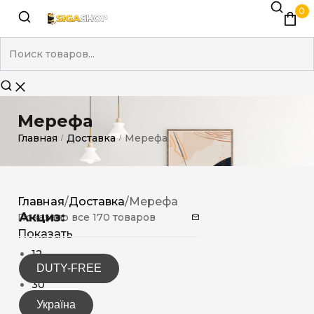
0
Мерефа
Главная
Доставка
Мерефа
/
/
Главная
/
Доставка
/
Мерефа
Акциз:
Показано все 170 товаров
Показать
12
DUTY-FREE
15
30
Україна