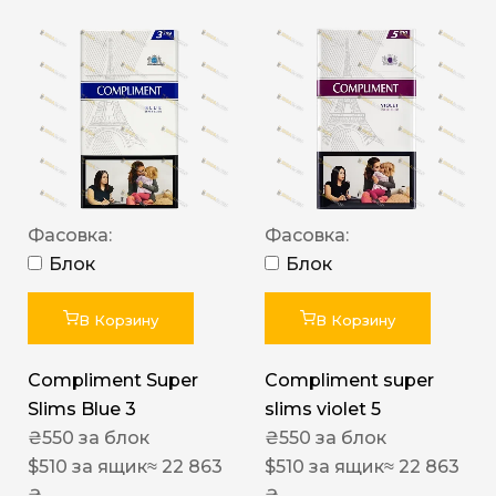
Фасовка:
Фасовка:
Блок
Блок
В Корзину
В Корзину
Compliment Super
Compliment super
Slims Blue 3
slims violet 5
₴
550
за блок
₴
550
за блок
$
510
за ящик
≈ 22 863
$
510
за ящик
≈ 22 863
₴
₴