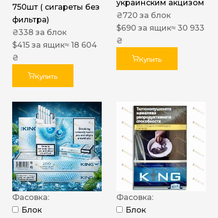
украинским акцизом
750шт ( сигареты без
₴
720
за блок
фильтра)
$
690
за ящик
≈ 30 933
₴
338
за блок
₴
$
415
за ящик
≈ 18 604
₴
Купить
Купить
Фасовка:
Фасовка:
Блок
Блок