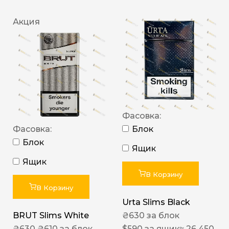
Акция
Фасовка:
Фасовка:
Блок
Блок
Ящик
Ящик
В Корзину
В Корзину
Urta Slims Black
BRUT Slims White
₴
630
за блок
₴
630
₴
610
за блок
$
590
за ящик
≈ 26 450