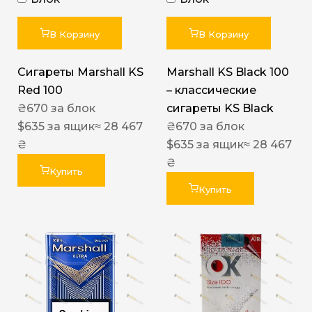
В Корзину
В Корзину
Сигареты Marshall KS
Marshall KS Black 100
Red 100
– классические
₴
670
за блок
сигареты KS Black
$
635
за ящик
≈ 28 467
₴
670
за блок
₴
$
635
за ящик
≈ 28 467
₴
Купить
Купить