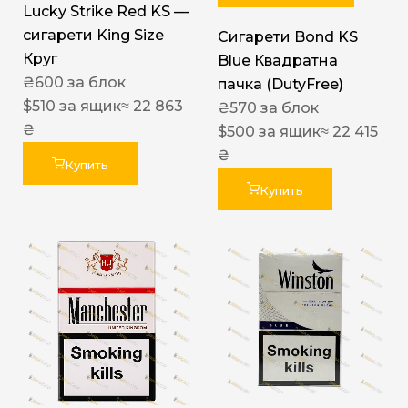
Lucky Strike Red KS —
сигарети King Size
Сигарети Bond KS
Круг
Blue Квадратна
₴
600
за блок
пачка (DutyFree)
$
510
за ящик
≈ 22 863
₴
570
за блок
₴
$
500
за ящик
≈ 22 415
₴
Купить
Купить