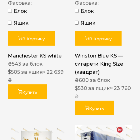
Фасовка:
Фасовка:
Блок
Блок
Ящик
Ящик
В Корзину
В Корзину
Manchester KS white
Winston Blue KS —
₴
543
за блок
сигарети King Size
$
505
за ящик
≈ 22 639
(квадрат)
₴
₴
600
за блок
$
530
за ящик
≈ 23 760
Купить
₴
Купить