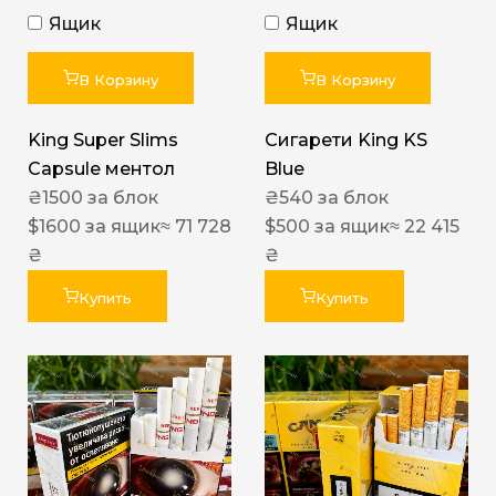
Ящик
Ящик
В Корзину
В Корзину
King Super Slims
Сигарети King KS
Capsule ментол
Blue
₴
1500
за блок
₴
540
за блок
$
1600
за ящик
≈ 71 728
$
500
за ящик
≈ 22 415
₴
₴
Купить
Купить