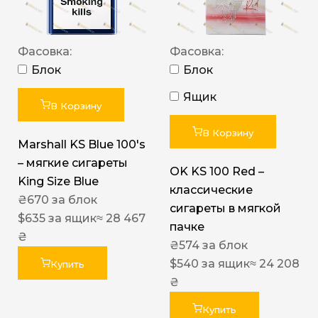
Фасовка:
Фасовка:
Блок
Блок
Ящик
В Корзину
В Корзину
Marshall KS Blue 100's
– мягкие сигареты
OK KS 100 Red –
King Size Blue
классические
₴
670
за блок
сигареты в мягкой
$
635
за ящик
≈ 28 467
пачке
₴
₴
574
за блок
$
540
за ящик
≈ 24 208
Купить
₴
Купить