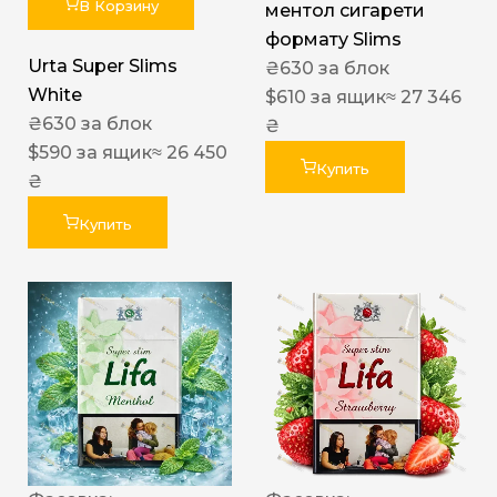
В Корзину
ментол сигарети
формату Slims
Urta Super Slims
₴
630
за блок
White
$
610
за ящик
≈ 27 346
₴
630
за блок
₴
$
590
за ящик
≈ 26 450
Купить
₴
Купить