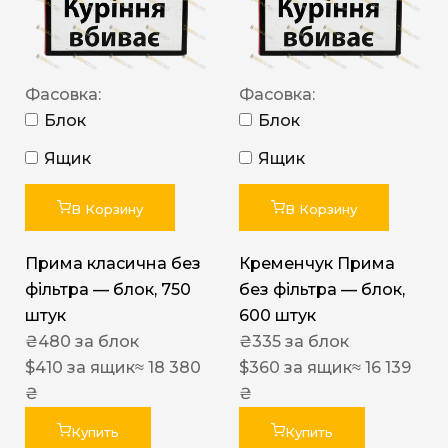
Фасовка:
Фасовка:
Блок
Блок
Ящик
Ящик
В Корзину
В Корзину
Прима класична без
Кременчук Прима
фільтра — блок, 750
без фільтра — блок,
штук
600 штук
₴
480
за блок
₴
335
за блок
$
410
за ящик
≈ 18 380
$
360
за ящик
≈ 16 139
₴
₴
Купить
Купить