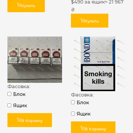
$
490
за ящик
≈ 21 967
Купить
₴
Купить
Фасовка:
Блок
Фасовка:
Блок
Ящик
Ящик
В Корзину
В Корзину