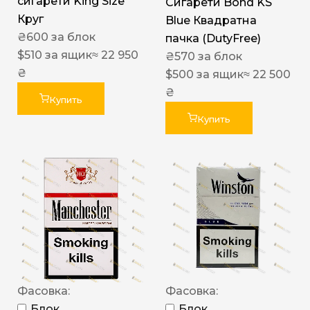
сигарети King Size
Сигарети Bond KS
Круг
Blue Квадратна
₴
600
за блок
пачка (DutyFree)
$
510
за ящик
≈ 22 950
₴
570
за блок
₴
$
500
за ящик
≈ 22 500
₴
Купить
Купить
Фасовка:
Фасовка:
Блок
Блок