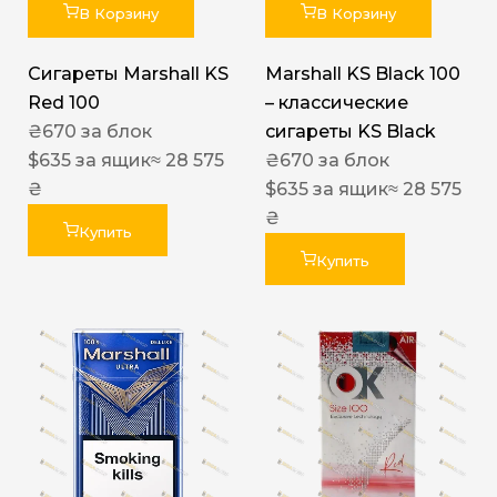
В Корзину
В Корзину
Сигареты Marshall KS
Marshall KS Black 100
Red 100
– классические
₴
670
за блок
сигареты KS Black
$
635
за ящик
≈ 28 575
₴
670
за блок
₴
$
635
за ящик
≈ 28 575
₴
Купить
Купить