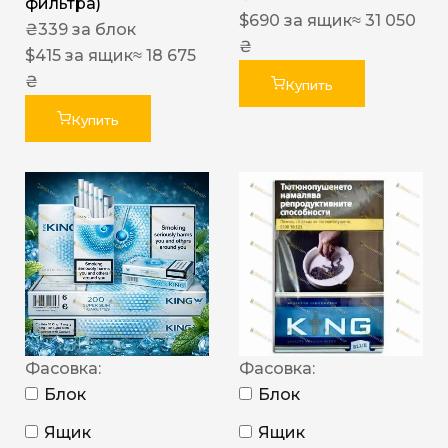
фильтра)
$
690
за ящик
≈ 31 050
₴
339
за блок
₴
$
415
за ящик
≈ 18 675
₴
Купить
Купить
Фасовка:
Фасовка:
Блок
Блок
Ящик
Ящик