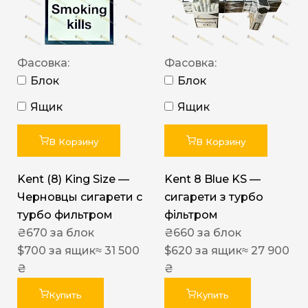
Фасовка:
Фасовка:
Блок
Блок
Ящик
Ящик
В Корзину
В Корзину
Kent (8) King Size —
Kent 8 Blue KS —
Черновцы сигарети с
сигарети з турбо
турбо фильтром
фільтром
₴
670
за блок
₴
660
за блок
$
700
за ящик
≈ 31 500
$
620
за ящик
≈ 27 900
₴
₴
Купить
Купить