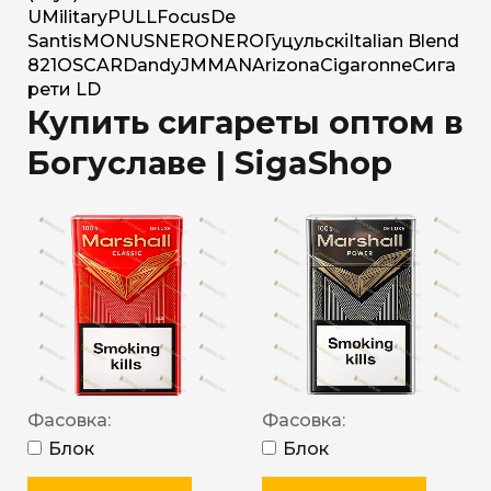
U
Military
PULL
Focus
De
Santis
MONUS
NERO
NERO
Гуцульскі
Italian Blend
821
OSCAR
Dandy
JM
MAN
Arizona
Cigaronne
Сига
рети LD
Купить сигареты оптом в
Богуславе | SigaShop
Фасовка:
Фасовка:
Блок
Блок