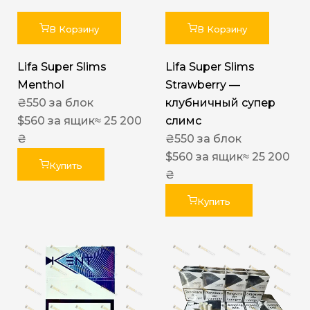
В Корзину
В Корзину
Lifa Super Slims
Lifa Super Slims
Menthol
Strawberry —
₴
550
за блок
клубничный супер
$
560
за ящик
≈ 25 200
слимс
₴
₴
550
за блок
$
560
за ящик
≈ 25 200
Купить
₴
Купить