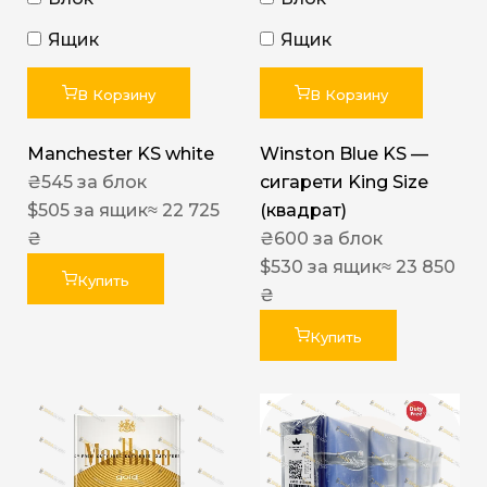
Ящик
Ящик
В Корзину
В Корзину
Manchester KS white
Winston Blue KS —
₴
545
за блок
сигарети King Size
$
505
за ящик
≈ 22 725
(квадрат)
₴
₴
600
за блок
$
530
за ящик
≈ 23 850
Купить
₴
Купить