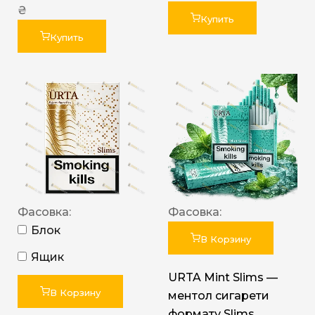
₴
Купить
Купить
Фасовка:
Фасовка:
Блок
В Корзину
Ящик
URTA Mint Slims —
В Корзину
ментол сигарети
формату Slims