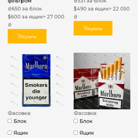
фільтром
₴
531
за блок
₴
650
за блок
$
490
за ящик
≈ 22 050
$
600
за ящик
≈ 27 000
₴
₴
Купить
Купить
Фасовка:
Фасовка:
Блок
Блок
Ящик
Ящик