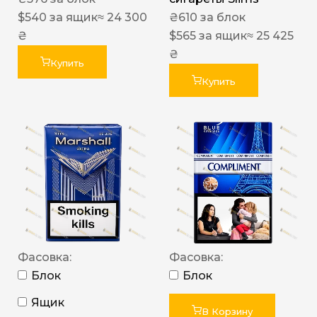
$
540
за ящик
≈ 24 300
₴
610
за блок
₴
$
565
за ящик
≈ 25 425
₴
Купить
Купить
Фасовка:
Фасовка:
Блок
Блок
Ящик
В Корзину