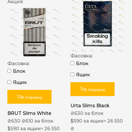
Акция
Фасовка:
Фасовка:
Блок
Блок
Ящик
Ящик
В Корзину
В Корзину
Urta Slims Black
BRUT Slims White
₴
630
за блок
₴
630
₴
610
за блок
$
590
за ящик
≈ 26 550
$
590
за ящик
≈ 26 550
₴