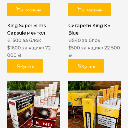
В Корзину
В Корзину
King Super Slims
Сигарети King KS
Capsule ментол
Blue
₴
1500
за блок
₴
540
за блок
$
1600
за ящик
≈ 72
$
500
за ящик
≈ 22 500
000 ₴
₴
Купить
Купить