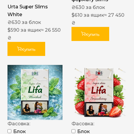
Urta Super Slims
₴
630
за блок
White
$
610
за ящик
≈ 27 450
₴
630
за блок
₴
$
590
за ящик
≈ 26 550
Купить
₴
Купить
Фасовка:
Фасовка:
Блок
Блок