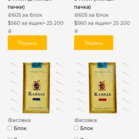
пачки)
пачка)
₴
605
за блок
₴
605
за блок
$
560
за ящик
≈ 25 200
$
560
за ящик
≈ 25 200
₴
₴
Купить
Купить
Фасовка:
Фасовка:
Блок
Блок