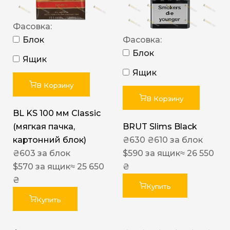
Фасовка:
Блок
Фасовка:
Блок
Ящик
Ящик
В Корзину
В Корзину
BL KS 100 мм Classic
(мягкая пачка,
BRUT Slims Black
картонний блок)
₴
630
₴
610
за блок
₴
603
за блок
$
590
за ящик
≈ 26 550
$
570
за ящик
≈ 25 650
₴
₴
Купить
Купить