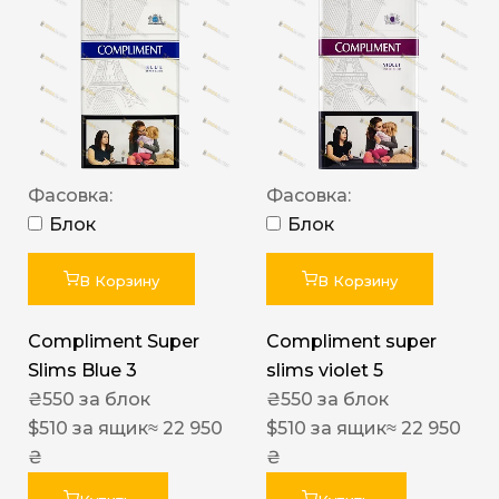
Фасовка:
Фасовка:
Блок
Блок
В Корзину
В Корзину
Compliment Super
Compliment super
Slims Blue 3
slims violet 5
₴
550
за блок
₴
550
за блок
$
510
за ящик
≈ 22 950
$
510
за ящик
≈ 22 950
₴
₴