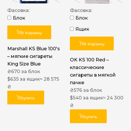
Фасовка:
Фасовка:
Блок
Блок
Ящик
В Корзину
В Корзину
Marshall KS Blue 100's
– мягкие сигареты
OK KS 100 Red –
King Size Blue
классические
₴
670
за блок
сигареты в мягкой
$
635
за ящик
≈ 28 575
пачке
₴
₴
576
за блок
$
540
за ящик
≈ 24 300
Купить
₴
Купить