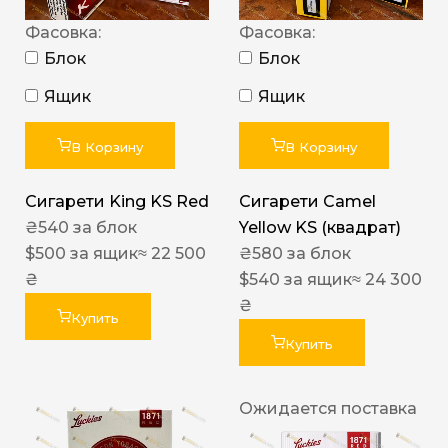
Фасовка:
Фасовка:
Блок
Блок
Ящик
Ящик
В Корзину
В Корзину
Сигарети King KS Red
Сигарети Camel
₴
540
за блок
Yellow KS (квадрат)
$
500
за ящик
≈ 22 500
₴
580
за блок
₴
$
540
за ящик
≈ 24 300
₴
Купить
Купить
Ожидается поставка