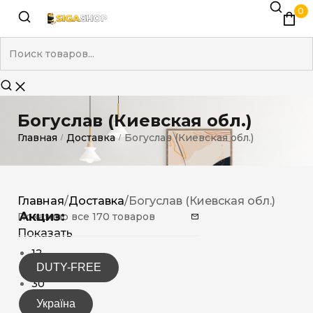
0
Богуслав (Киевская обл.)
Главная
Доставка
Богуслав (Киевская обл.)
/
/
Главная
/
Доставка
/
Богуслав (Киевская обл.)
Акциз:
Показано все 170 товаров
Показать
12
DUTY-FREE
15
30
Україна