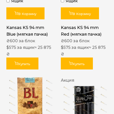
Ящик
Ящик
В Корзину
В Корзину
Kansas KS 94 mm
Kansas KS 94 mm
Blue (мягкая пачка)
Red (мягкая пачка)
₴
600
за блок
₴
600
за блок
$
575
за ящик
≈ 25 875
$
575
за ящик
≈ 25 875
₴
₴
Купить
Купить
Акция