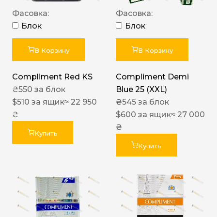
Фасовка:
Фасовка:
Блок
Блок
В Корзину
В Корзину
Compliment Red KS
Compliment Demi
₴
550
за блок
Blue 25 (XXL)
$
510
за ящик
≈ 22 950
₴
545
за блок
₴
$
600
за ящик
≈ 27 000
₴
Купить
Купить