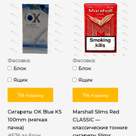
Фасовка:
Фасовка:
Блок
Блок
Ящик
Ящик
В Корзину
В Корзину
Сигареты OK Blue KS
Marshall Slims Red
100mm (мягкая
CLASSIC —
пачка)
классические тонкие
₴
576
за блок
сигареты Slims