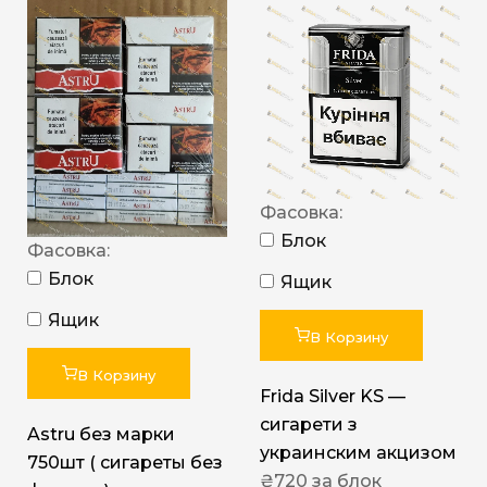
Фасовка:
Блок
Фасовка:
Блок
Ящик
Ящик
В Корзину
В Корзину
Frida Silver KS —
сигарети з
Astru без марки
украинским акцизом
750шт ( сигареты без
₴
720
за блок