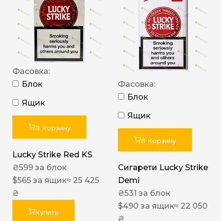
Фасовка:
Блок
Фасовка:
Блок
Ящик
Ящик
В Корзину
В Корзину
Lucky Strike Red KS
₴
599
за блок
Сигарети Lucky Strike
$
565
за ящик
≈ 25 425
Demi
₴
₴
531
за блок
$
490
за ящик
≈ 22 050
Купить
₴