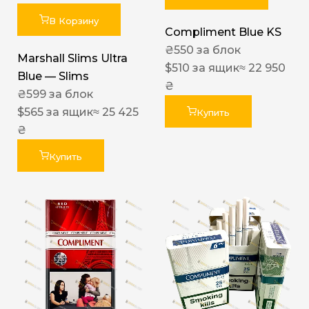
В Корзину
Compliment Blue KS
₴
550
за блок
Marshall Slims Ultra
$
510
за ящик
≈ 22 950
Blue — Slims
₴
₴
599
за блок
$
565
за ящик
≈ 25 425
Купить
₴
Купить