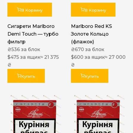
В Корзину
В Корзину
Сигарети Marlboro
Marlboro Red KS
Demi Touch — турбо
Золоте Кольцо
фильтр
(флажок)
₴
536
за блок
₴
670
за блок
$
475
за ящик
≈ 21 375
$
600
за ящик
≈ 27 000
₴
₴
Купить
Купить